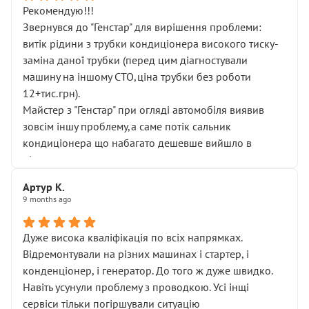
Рекомендую!!!
Звернувся до "Генстар" для вирішення проблеми:
витік рідини з трубки кондиціонера високого тиску-
заміна даної трубки (перед цим діагностували
машину на іншому СТО,ціна трубки без роботи
12+тис.грн).
Майстер з "Генстар" при огляді автомобіля виявив
зовсім іншу проблему,а саме потік сальник
кондиціонера що набагато дешевше вийшло в
підсумку.
Дуже дякую за швидкий і професійний ремонт!
Артур К.
9 months ago
Дуже висока кваліфікація по всіх напрямках.
Відремонтували на різних машинах і стартер, і
конденціонер, і генератор. До того ж дуже швидко.
Навіть усунули проблему з проводкою. Усі інщі
сервіси тільки погіршували ситуацію