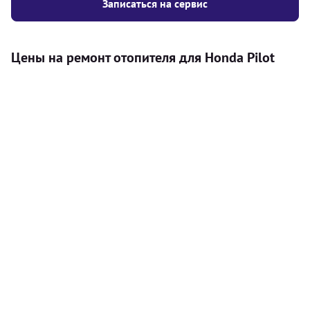
Записаться на сервис
Цены на ремонт отопителя для Honda Pilot
Услуга
Цена
Автономный отопитель
Бесплатный расчет цены установки
Безкоштовно
автономного отопителя
Установка воздушного автономного
8000
грн
отопителя
Установка жидкостного
10000
грн
автономного отопителя