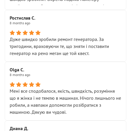
Я — клієнт, який працює на довірі, і саме її цей сервіс
приймальнику Олександру: всі чітко та по суті.
серйозно підірвав.
Молодці! Однозначно буду радити своїм знайомим
Хотілося б більше:
Ростислав С.
звертатися до цього автосервісу.
8 months ago
• належної уваги до авто
• прозорості в роботах і рахунках
• реальної діагностики, а не формального
Дуже швидко зробили ремонт генератора. За
“подивились і поїхав”
тригодини, враховуючи те, що зняти і поставити
На жаль, складається враження, що сервіс працює не
генератор на рено меган ще той квест.
на якість, а “аби швидше і дорожче”. Саме це і псує
загальне враження та бажання повертатися.
Olga С.
Стосовно комунікації - все добре
8 months ago
Мені все сподобалося, якість, швидкість, розуміння
що я жінка і не тямлю в машинах. Нічого лишнього не
робили, а навпаки допомогли розібратися з
машиною. Дякую ви чудові.
Диана Д.