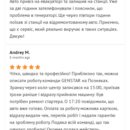
• почали озвучувати купу додаткових робіт без
Авто привіз на евакуаторі та залишив на станції. Уже
чіткого пояснення
за дві години зателефонували і пояснили, що
( ну все зняли та доробили) дякую!
проблема в генераторі. Ще через півтори години
Окремий момент, який виглядає абсурдно:
поїхав зі станції на відремонтованому авто. Приємно,
мені заявили, що бачок гальмівної рідини потрібно
що є сервіс, який реально виручає в таких ситуаціях.
міняти разом із головним гальмівним циліндром у
Дякую!
зборі.
Для людини, яка хоча б трохи розуміється на техніці,
Andrey M.
це звучить як мінімум непрофесійно, а як максимум —
8 months ago
спроба продати дорогий вузол замість елементарних
ущільнювачів.
Чітко, швидко та професійно! Приблизно так, можна
Що прикро — це не перший мій візит. Раніше міняв у
описати роботу команди GENSTAR на Позняках.
вас стартер, і тоді сервіс наче справив хороше
Зранку через колл-центр записався на 15:00, приїхав
враження. Але згодом знайшов декілька гайок під
трохи раніше і відразу прийняли машину: був
лобовим склом. Мені пояснили, що це “старі гайки, які
потрібен ремонт стартера. О 17:20 повідомили, що
відкручували”, і попросили не хвилюватися. ( надіюсь
авто вже готово. Оплата за роботу можлива карткою,
новий власник, не застяг в полі))
відразу видали чек, перелік робіт і надали гарантію
Але після нинішнього візиту такі дрібниці вже не
на зроблену роботу. Подяка всій команді, що так
здаються дрібницями.
швидко зробили! Окрема подяка майстеру-