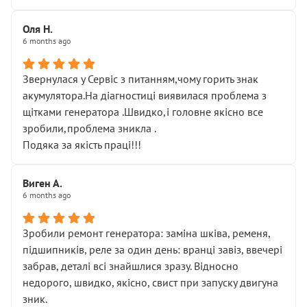
Оля Н.
6 months ago
Звернулася у Сервіс з питанням,чому горить знак
акумулятора.На діагностиці виявилася проблема з
щітками генератора .Швидко,і головне якісно все
зробили,проблема зникла .
Подяка за якість праці!!!
Виген А.
6 months ago
Зробили ремонт генератора: заміна шківа, ременя,
підшипників, реле за один день: вранці завіз, ввечері
забрав, деталі всі знайшлися зразу. Відносно
недорого, швидко, якісно, свист при запуску двигуна
зник.