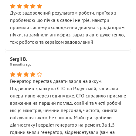
Дуже задоволений результатом роботи, приїхав з
проблемою що пічка в салоні не гріє, майстри
промили систему охолодження двигуна з радіатором
пічки, та замінили антифриз, зараз в авто дуже тепло,
тож роботою та сервісом задоволений
Sergii B.
8 months ago
Генератор перестав давати заряд на аккум.
Подзвонив зранку на СТО на Радунській, записали
оперативно через годину вже. СТО справило приємне
враження на перший погляд, охайні та чисті робочі
місця майстрів, чемний персонал, чистота, кімната
очікування також без питань. Майстри зробили
діагностику і вердікт генератор на ремонт. За 1,5
години зняли генератор, відремонтували (заміна