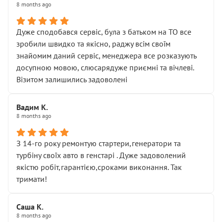
8 months ago
Дуже сподобався сервіс, була з батьком на ТО все
зробили швидко та якісно, раджу всім своїм
знайомим даний сервіс, менеджера все розказують
досупною мовою, слюсарядуже приємні та вічлеві.
Візитом залишились задоволені
Вадим К.
8 months ago
З 14-го року ремонтую стартери,генератори та
турбіну своїх авто в генстарі . Дуже задоволений
якістю робіт,гарантією,сроками виконання. Так
тримати!
Саша К.
8 months ago