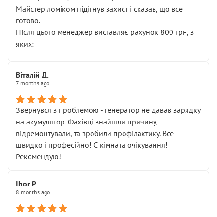
Майстер ломіком підігнув захист і сказав, що все
готово.
Після цього менеджер виставляє рахунок 800 грн, з
яких:
• 300 грн — діагностика гальмівної системи
• 500 грн — діагностика ходової, яку я НЕ замовляв і
Віталій Д.
НЕ погоджував
7 months ago
Я оплатив, але одразу звернув увагу, що це нав’язана
послуга. Тим більше, я був поруч і жодної реальної
Звернувся з проблемою - генератор не давав зарядку
діагностики ходової не проводилось. Після
на акумулятор. Фахівці знайшли причину,
зауваження гроші за цю “послугу” повернули, що
відремонтували, та зробили профілактику. Все
лише підтвердило мою правоту.
швидко і професійно! Є кімната очікування!
Але головне — я виїжджаю з боксу, і скрип у гальмах
Рекомендую!
залишився таким самим, як і був. Тобто оплачена
“діагностика гальм” фактично нічого не дала.
Далі ситуація тільки погіршилась:
Ihor P.
8 months ago
• сказали, що тепер “потрібно знімати колеса”
• що біля авто стояти вже не можна