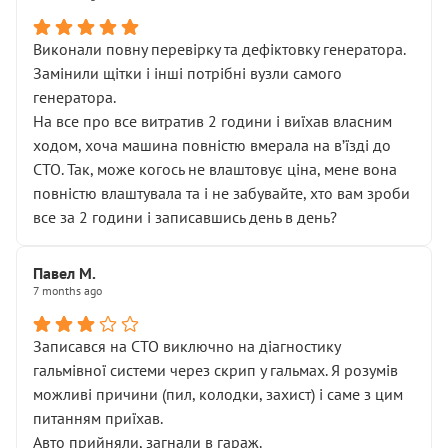
Виконали повну перевірку та дефіктовку генератора.
Замінили щітки і інші потрібні вузли самого
генератора.
На все про все витратив 2 години і виїхав власним
ходом, хоча машина повністю вмерала на вʼїзді до
СТО. Так, може когось не влаштовує ціна, мене вона
повністю влаштувала та і не забувайте, хто вам зроби
все за 2 години і записавшись день в день?
Павел М.
7 months ago
Записався на СТО виключно на діагностику
гальмівної системи через скрип у гальмах. Я розумів
можливі причини (пил, колодки, захист) і саме з цим
питанням приїхав.
Авто прийняли, загнали в гараж.