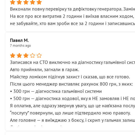
Виконали повну перевірку та дефіктовку генератора. Замін
На все про все витратив 2 години і виїхав власним ходом,
не забувайте, хто вам зроби все за 2 години і записавшись
Павел М.
7 months ago
Записався на СТО виключно на діагностику гальмівної сист
Авто прийняли, загнали в гараж.
Майстер ломіком підігнув захист і сказав, що все готово.
Після цього менеджер виставляє рахунок 800 грн, з яких:
• 300 грн — діагностика гальмівної системи
• 500 грн — діагностика ходової, яку я НЕ замовляв і НЕ 
Я оплатив, але одразу звернув увагу, що це нав’язана посл
“послугу” повернули, що лише підтвердило мою правоту.
Але головне — я виїжджаю з боксу, і скрип у гальмах залиш
Далі ситуація тільки погіршилась:
• сказали, що тепер “потрібно знімати колеса”