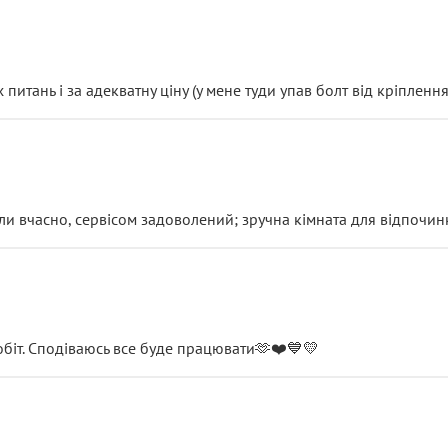
итань і за адекватну ціну (у мене туди упав болт від кріплення
и вчасно, сервісом задоволений; зручна кімната для відпочинк
обіт. Сподіваюсь все буде працювати🫶❤️💙💛