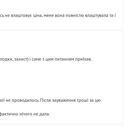
сь не влаштовує ціна, мене вона повністю влаштувала та і
одки, захист) і саме з цим питанням приїхав.
ової не проводилось. Після зауваження гроші за цю
 фактично нічого не дала.