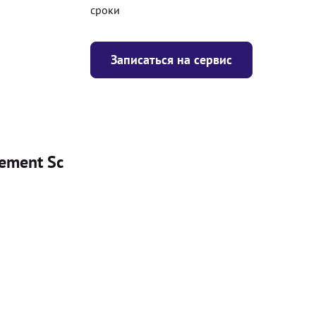
сроки
Записаться на сервис
ement Sc
Цена
я
Безкоштовно