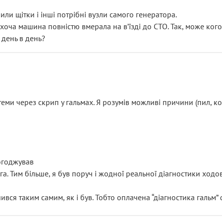
или щітки і інші потрібні вузли самого генератора.
 хоча машина повністю вмерала на вʼїзді до СТО. Так, може кого
 день в день?
еми через скрип у гальмах. Я розумів можливі причини (пил, кол
погоджував
уга. Тим більше, я був поруч і жодної реальної діагностики ход
ився таким самим, як і був. Тобто оплачена “діагностика гальм”