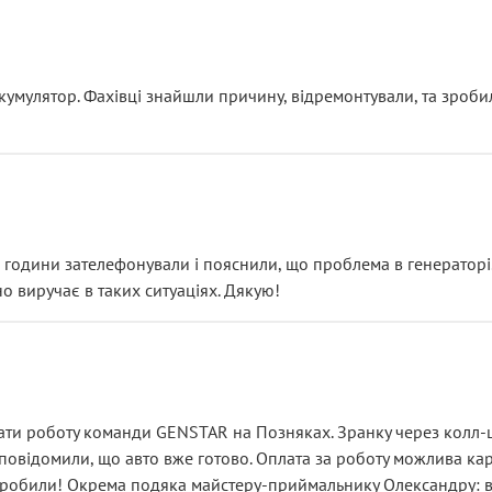
ояснення
кумулятор. Фахівці знайшли причину, відремонтували, та зроби
 разом із головним гальмівним циліндром у зборі.
звучить як мінімум непрофесійно, а як максимум — спроба прод
тартер, і тоді сервіс наче справив хороше враження. Але згодо
и не хвилюватися. ( надіюсь новий власник, не застяг в полі))
я дрібницями.
йозно підірвав.
ві години зателефонували і пояснили, що проблема в генераторі.
о виручає в таких ситуаціях. Дякую!
їхав”
ість, а “аби швидше і дорожче”. Саме це і псує загальне вражен
ти роботу команди GENSTAR на Позняках. Зранку через колл-це
овідомили, що авто вже готово. Оплата за роботу можлива карт
зробили! Окрема подяка майстеру-приймальнику Олександру: всі