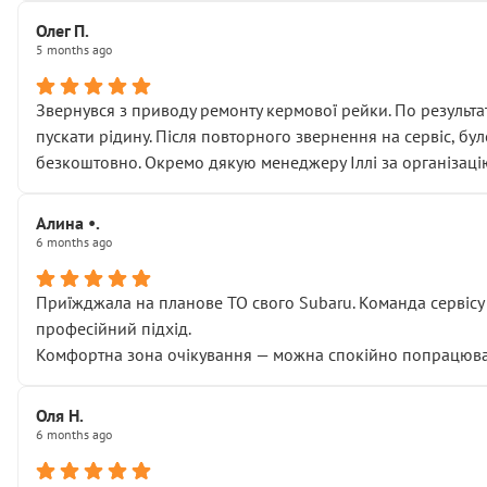
Олег П.
5 months ago
Звернувся з приводу ремонту кермової рейки. По результат
пускати рідину. Після повторного звернення на сервіс, бу
безкоштовно. Окремо дякую менеджеру Іллі за організаці
Алина •.
6 months ago
Приїжджала на планове ТО свого Subaru. Команда сервісу п
професійний підхід.
Комфортна зона очікування — можна спокійно попрацювати
Оля Н.
6 months ago