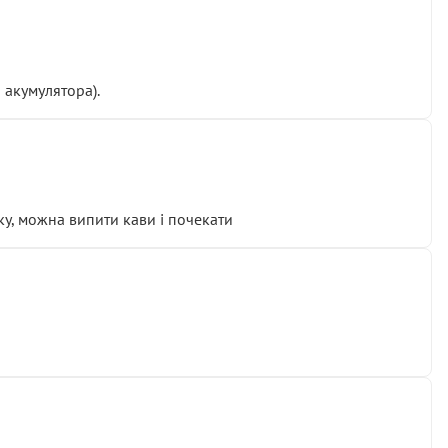
 акумулятора).
у, можна випити кави і почекати