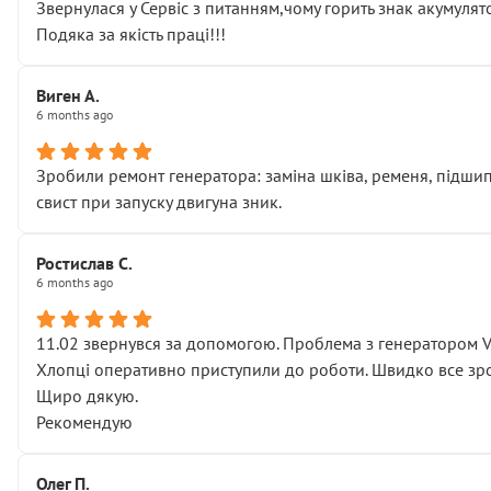
Звернулася у Сервіс з питанням,чому горить знак акумуля
Подяка за якість праці!!!
Виген А.
6 months ago
Зробили ремонт генератора: заміна шківа, ременя, підшипни
свист при запуску двигуна зник.
Ростислав С.
6 months ago
11.02 звернувся за допомогою. Проблема з генератором 
Хлопці оперативно приступили до роботи. Швидко все зро
Щиро дякую.
Рекомендую
Олег П.