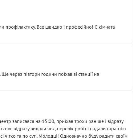
ли профілактику. Все швидко і професійно! Є кімната
ати дорогий вузол замість елементарних ущільнювачів.
м знайшов декілька гайок під лобовим склом. Мені
 Ще через півтори години поїхав зі станції на
ня та бажання повертатися.
нтр записався на 15:00, приїхав трохи раніше і відразу
кою, відразу видали чек, перелік робіт і надали гарантію
 чітко та по суті. Молодці! Однозначно буду радити своїм