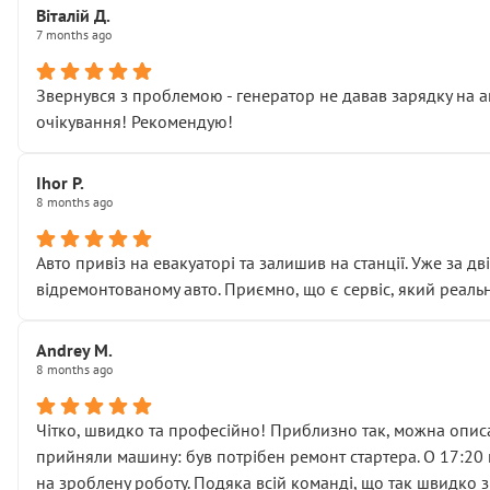
Віталій Д.
• що біля авто стояти вже не можна
7 months ago
• почали озвучувати купу додаткових робіт без чіткого п
( ну все зняли та доробили) дякую!
Звернувся з проблемою - генератор не давав зарядку на а
Окремий момент, який виглядає абсурдно:
очікування! Рекомендую!
мені заявили, що бачок гальмівної рідини потрібно міняти
Для людини, яка хоча б трохи розуміється на техніці, це 
Що прикро — це не перший мій візит. Раніше міняв у вас с
Ihor P.
8 months ago
пояснили, що це “старі гайки, які відкручували”, і попросил
Але після нинішнього візиту такі дрібниці вже не здаютьс
Я — клієнт, який працює на довірі, і саме її цей сервіс сер
Авто привіз на евакуаторі та залишив на станції. Уже за д
Хотілося б більше:
відремонтованому авто. Приємно, що є сервіс, який реальн
• належної уваги до авто
• прозорості в роботах і рахунках
Andrey M.
• реальної діагностики, а не формального “подивились і по
8 months ago
На жаль, складається враження, що сервіс працює не на як
Стосовно комунікації - все добре
Чітко, швидко та професійно! Приблизно так, можна описа
прийняли машину: був потрібен ремонт стартера. О 17:20 п
на зроблену роботу. Подяка всій команді, що так швидко 