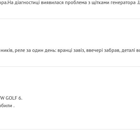
тора.На діагностиці виявилася проблема з щітками генератора 
ків, реле за один день: вранці завіз, ввечері забрав, деталі в
VW GOLF 6.
били .