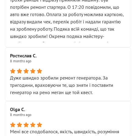
лобовим склом. Мені пояснили, що це “старі гайки, які
потрібен ремонт стартера. О 17:20 повідомили, що
відкручували”, і попросили не хвилюватися. ( надіюсь
авто вже готово. Оплата за роботу можлива карткою,
новий власник, не застяг в полі))
відразу видали чек, перелік робіт і надали гарантію
Але після нинішнього візиту такі дрібниці вже не
на зроблену роботу. Подяка всій команді, що так
здаються дрібницями.
швидко зробили! Окрема подяка майстеру-
Я — клієнт, який працює на довірі, і саме її цей сервіс
приймальнику Олександру: всі чітко та по суті.
серйозно підірвав.
Молодці! Однозначно буду радити своїм знайомим
Хотілося б більше:
Ростислав С.
звертатися до цього автосервісу.
8 months ago
• належної уваги до авто
• прозорості в роботах і рахунках
• реальної діагностики, а не формального
Дуже швидко зробили ремонт генератора. За
“подивились і поїхав”
тригодини, враховуючи те, що зняти і поставити
На жаль, складається враження, що сервіс працює не
генератор на рено меган ще той квест.
на якість, а “аби швидше і дорожче”. Саме це і псує
загальне враження та бажання повертатися.
Olga С.
Стосовно комунікації - все добре
8 months ago
Мені все сподобалося, якість, швидкість, розуміння