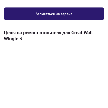
Записаться на сервис
Цены на ремонт отопителя для Great Wall
Wingle 3
Услуга
Цена
Автономный отопитель
Бесплатный расчет цены установки
Безкоштовно
автономного отопителя
Установка воздушного автономного
8000
грн
отопителя