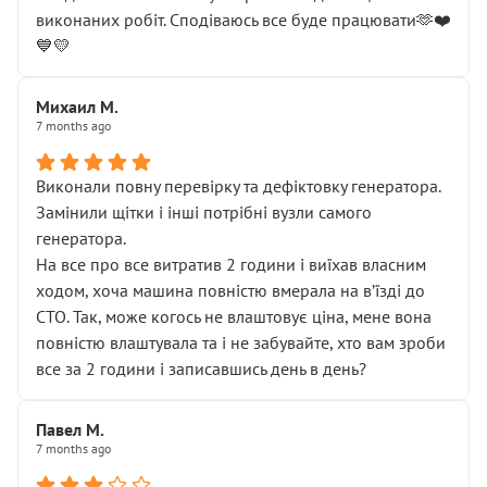
виконаних робіт. Сподіваюсь все буде працювати🫶❤️
💙💛
Михаил М.
7 months ago
Виконали повну перевірку та дефіктовку генератора.
Замінили щітки і інші потрібні вузли самого
генератора.
На все про все витратив 2 години і виїхав власним
ходом, хоча машина повністю вмерала на вʼїзді до
СТО. Так, може когось не влаштовує ціна, мене вона
повністю влаштувала та і не забувайте, хто вам зроби
все за 2 години і записавшись день в день?
Павел М.
7 months ago