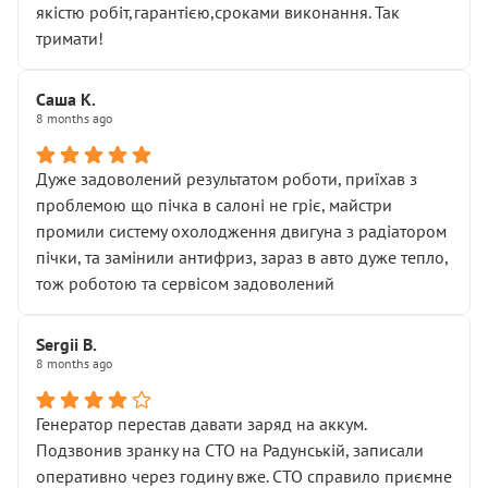
якістю робіт,гарантією,сроками виконання. Так
тримати!
Саша К.
8 months ago
Дуже задоволений результатом роботи, приїхав з
проблемою що пічка в салоні не гріє, майстри
промили систему охолодження двигуна з радіатором
пічки, та замінили антифриз, зараз в авто дуже тепло,
тож роботою та сервісом задоволений
Sergii B.
8 months ago
Генератор перестав давати заряд на аккум.
Подзвонив зранку на СТО на Радунській, записали
оперативно через годину вже. СТО справило приємне