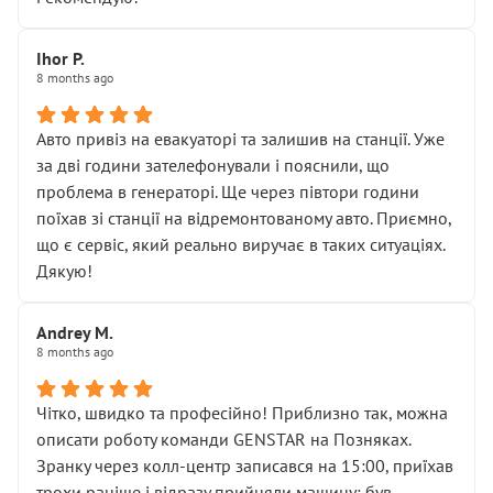
залишився таким самим, як і був. Тобто оплачена
“діагностика гальм” фактично нічого не дала.
Далі ситуація тільки погіршилась:
Ihor P.
8 months ago
• сказали, що тепер “потрібно знімати колеса”
• що біля авто стояти вже не можна
• почали озвучувати купу додаткових робіт без
Авто привіз на евакуаторі та залишив на станції. Уже
чіткого пояснення
за дві години зателефонували і пояснили, що
( ну все зняли та доробили) дякую!
проблема в генераторі. Ще через півтори години
Окремий момент, який виглядає абсурдно:
поїхав зі станції на відремонтованому авто. Приємно,
мені заявили, що бачок гальмівної рідини потрібно
що є сервіс, який реально виручає в таких ситуаціях.
міняти разом із головним гальмівним циліндром у
Дякую!
зборі.
Для людини, яка хоча б трохи розуміється на техніці,
Andrey M.
це звучить як мінімум непрофесійно, а як максимум —
8 months ago
спроба продати дорогий вузол замість елементарних
ущільнювачів.
Чітко, швидко та професійно! Приблизно так, можна
Що прикро — це не перший мій візит. Раніше міняв у
описати роботу команди GENSTAR на Позняках.
вас стартер, і тоді сервіс наче справив хороше
Зранку через колл-центр записався на 15:00, приїхав
враження. Але згодом знайшов декілька гайок під
трохи раніше і відразу прийняли машину: був