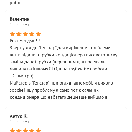
робіт.
Валентин
9 months ago
Рекомендую!!!
Звернувся до "Генстар" для вирішення проблеми:
витік рідини з трубки кондиціонера високого тиску-
заміна даної трубки (перед цим діагностували
машину на іншому СТО,ціна трубки без роботи
12+тис.грн).
Майстер з "Генстар" при огляді автомобіля виявив
зовсім іншу проблему,а саме потік сальник
кондиціонера що набагато дешевше вийшло в
підсумку.
Дуже дякую за швидкий і професійний ремонт!
Артур К.
9 months ago