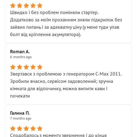
Швидко і без проблем поміняли стартер.
Додатково за моїм проханням зняли підкрилок без
зайвих питань і за адекватну ціну (у мене туди упав
болт від кріплення акумулятора).
Roman A.
6 months ago
Звертався з проблемою з генератором C-Max 2011.
Зробили вчасно, сервісом задоволений; зручна
кімната для відпочинку, можна випити кави і
почекати
Галина П.
7 months ago
Сподобалось з моменту звернення і до кінця