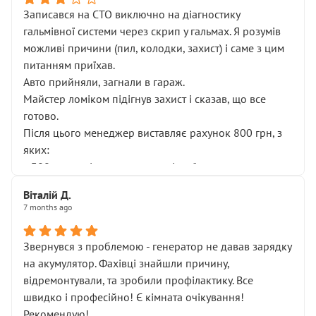
Записався на СТО виключно на діагностику
гальмівної системи через скрип у гальмах. Я розумів
можливі причини (пил, колодки, захист) і саме з цим
питанням приїхав.
Авто прийняли, загнали в гараж.
Майстер ломіком підігнув захист і сказав, що все
готово.
Після цього менеджер виставляє рахунок 800 грн, з
яких:
• 300 грн — діагностика гальмівної системи
• 500 грн — діагностика ходової, яку я НЕ замовляв і
Віталій Д.
НЕ погоджував
7 months ago
Я оплатив, але одразу звернув увагу, що це нав’язана
послуга. Тим більше, я був поруч і жодної реальної
Звернувся з проблемою - генератор не давав зарядку
діагностики ходової не проводилось. Після
на акумулятор. Фахівці знайшли причину,
зауваження гроші за цю “послугу” повернули, що
відремонтували, та зробили профілактику. Все
лише підтвердило мою правоту.
швидко і професійно! Є кімната очікування!
Але головне — я виїжджаю з боксу, і скрип у гальмах
Рекомендую!