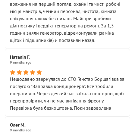
враження на перший погляд, охайні та чисті робочі
місця майстрів, чемний персонал, чистота, кімната
очікування також без питань. Майстри зробили
діагностику і вердікт генератор на ремонт. За 1,5
години зняли генератор, відремонтували (заміна
щіток і підшипників) и поставили назад.
Наталія Г.
9 months ago
Нещодавно звернулася до СТО Генстар Борщагівка за
послугою "Заправка кондиціонера". Все зробили
оперативно. Через деякий час заїхала повторно, щоб
перепровірити, чи не має витікання фреону.
Перевірка була безкоштовна. Поки задоволена
Олег М.
9 months ago