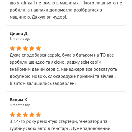
що я жінка і не тямлю в машинах. Нічого лишнього не
робили, а навпаки допомогли розібратися з
машиною. Дякую ви чудові.
Диана Д.
8 months ago
Дуже сподобався сервіс, була з батьком на ТО все
зробили швидко та якісно, раджу всім своїм
знайомим даний сервіс, менеджера все розказують
досупною мовою, слюсарядуже приємні та вічлеві.
Візитом залишились задоволені
Вадим К.
8 months ago
З 14-го року ремонтую стартери,генератори та
турбіну своїх авто в генстарі . Дуже задоволений