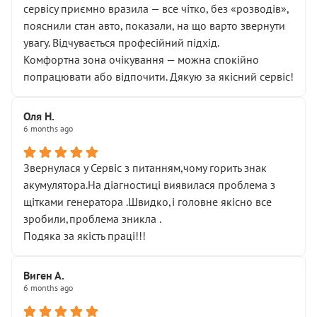
сервісу приємно вразила — все чітко, без «розводів»,
пояснили стан авто, показали, на що варто звернути
увагу. Відчувається професійний підхід.
Комфортна зона очікування — можна спокійно
попрацювати або відпочити. Дякую за якісний сервіс!
Оля Н.
6 months ago
Звернулася у Сервіс з питанням,чому горить знак
акумулятора.На діагностиці виявилася проблема з
щітками генератора .Швидко,і головне якісно все
зробили,проблема зникла .
Подяка за якість праці!!!
Виген А.
6 months ago