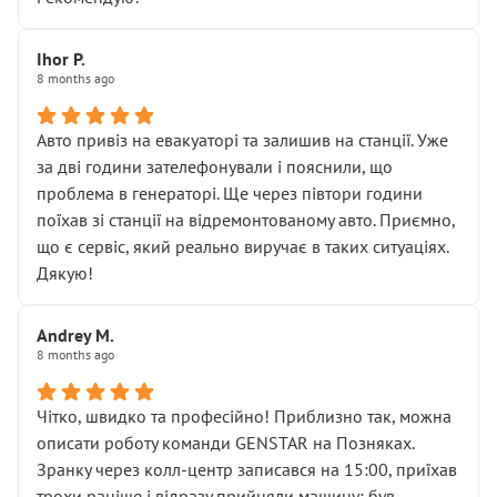
залишився таким самим, як і був. Тобто оплачена
“діагностика гальм” фактично нічого не дала.
Далі ситуація тільки погіршилась:
Ihor P.
8 months ago
• сказали, що тепер “потрібно знімати колеса”
• що біля авто стояти вже не можна
• почали озвучувати купу додаткових робіт без
Авто привіз на евакуаторі та залишив на станції. Уже
чіткого пояснення
за дві години зателефонували і пояснили, що
( ну все зняли та доробили) дякую!
проблема в генераторі. Ще через півтори години
Окремий момент, який виглядає абсурдно:
поїхав зі станції на відремонтованому авто. Приємно,
мені заявили, що бачок гальмівної рідини потрібно
що є сервіс, який реально виручає в таких ситуаціях.
міняти разом із головним гальмівним циліндром у
Дякую!
зборі.
Для людини, яка хоча б трохи розуміється на техніці,
Andrey M.
це звучить як мінімум непрофесійно, а як максимум —
8 months ago
спроба продати дорогий вузол замість елементарних
ущільнювачів.
Чітко, швидко та професійно! Приблизно так, можна
Що прикро — це не перший мій візит. Раніше міняв у
описати роботу команди GENSTAR на Позняках.
вас стартер, і тоді сервіс наче справив хороше
Зранку через колл-центр записався на 15:00, приїхав
враження. Але згодом знайшов декілька гайок під
трохи раніше і відразу прийняли машину: був