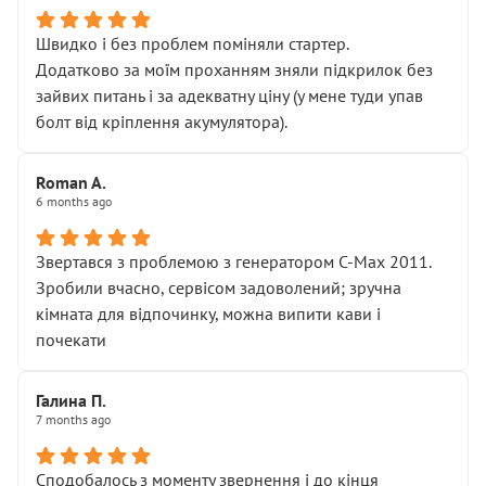
Швидко і без проблем поміняли стартер.
Додатково за моїм проханням зняли підкрилок без
зайвих питань і за адекватну ціну (у мене туди упав
болт від кріплення акумулятора).
Roman A.
6 months ago
Звертався з проблемою з генератором C-Max 2011.
Зробили вчасно, сервісом задоволений; зручна
кімната для відпочинку, можна випити кави і
почекати
Галина П.
7 months ago
Сподобалось з моменту звернення і до кінця