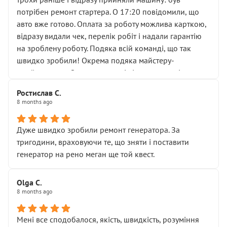
лобовим склом. Мені пояснили, що це “старі гайки, які
потрібен ремонт стартера. О 17:20 повідомили, що
відкручували”, і попросили не хвилюватися. ( надіюсь
авто вже готово. Оплата за роботу можлива карткою,
новий власник, не застяг в полі))
відразу видали чек, перелік робіт і надали гарантію
Але після нинішнього візиту такі дрібниці вже не
на зроблену роботу. Подяка всій команді, що так
здаються дрібницями.
швидко зробили! Окрема подяка майстеру-
Я — клієнт, який працює на довірі, і саме її цей сервіс
приймальнику Олександру: всі чітко та по суті.
серйозно підірвав.
Молодці! Однозначно буду радити своїм знайомим
Хотілося б більше:
Ростислав С.
звертатися до цього автосервісу.
8 months ago
• належної уваги до авто
• прозорості в роботах і рахунках
• реальної діагностики, а не формального
Дуже швидко зробили ремонт генератора. За
“подивились і поїхав”
тригодини, враховуючи те, що зняти і поставити
На жаль, складається враження, що сервіс працює не
генератор на рено меган ще той квест.
на якість, а “аби швидше і дорожче”. Саме це і псує
загальне враження та бажання повертатися.
Olga С.
Стосовно комунікації - все добре
8 months ago
Мені все сподобалося, якість, швидкість, розуміння