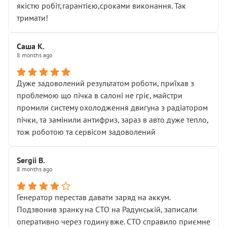
якістю робіт,гарантією,сроками виконання. Так
тримати!
Саша К.
8 months ago
Дуже задоволений результатом роботи, приїхав з
проблемою що пічка в салоні не гріє, майстри
промили систему охолодження двигуна з радіатором
пічки, та замінили антифриз, зараз в авто дуже тепло,
тож роботою та сервісом задоволений
Sergii B.
8 months ago
Генератор перестав давати заряд на аккум.
Подзвонив зранку на СТО на Радунській, записали
оперативно через годину вже. СТО справило приємне