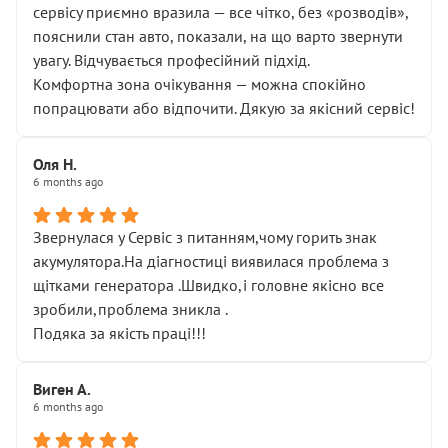
сервісу приємно вразила — все чітко, без «розводів»,
пояснили стан авто, показали, на що варто звернути
увагу. Відчувається професійний підхід.
Комфортна зона очікування — можна спокійно
попрацювати або відпочити. Дякую за якісний сервіс!
Оля Н.
6 months ago
Звернулася у Сервіс з питанням,чому горить знак
акумулятора.На діагностиці виявилася проблема з
щітками генератора .Швидко,і головне якісно все
зробили,проблема зникла .
Подяка за якість праці!!!
Виген А.
6 months ago