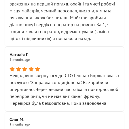
враження на перший погляд, охайні та чисті робочі
місця майстрів, чемний персонал, чистота, кімната
очікування також без питань. Майстри зробили
діагностику і вердікт генератор на ремонт. За 1,5
години зняли генератор, відремонтували (заміна
щіток і підшипників) и поставили назад.
Наталія Г.
8 months ago
Нещодавно звернулася до СТО Генстар Борщагівка за
послугою "Заправка кондиціонера". Все зробили
оперативно. Через деякий час заїхала повторно, щоб
перепровірити, чи не має витікання фреону.
Перевірка була безкоштовна. Поки задоволена
Олег М.
9 months ago