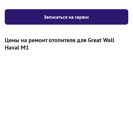
Записаться на сервис
Цены на ремонт отопителя для Great Wall
Haval M1
Услуга
Цена
Автономный отопитель
Бесплатный расчет цены установки
Безкоштовно
автономного отопителя
Установка воздушного автономного
8000
грн
отопителя