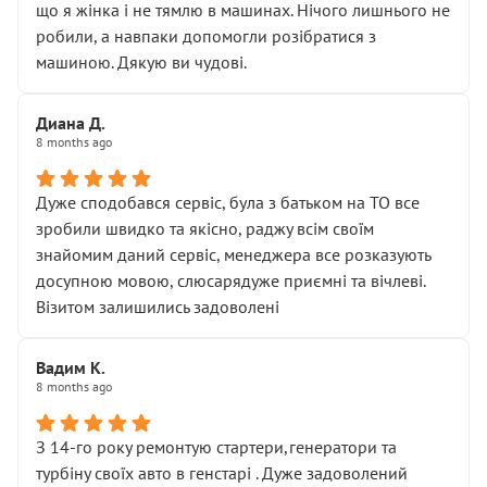
що я жінка і не тямлю в машинах. Нічого лишнього не
робили, а навпаки допомогли розібратися з
машиною. Дякую ви чудові.
Диана Д.
8 months ago
Дуже сподобався сервіс, була з батьком на ТО все
зробили швидко та якісно, раджу всім своїм
знайомим даний сервіс, менеджера все розказують
досупною мовою, слюсарядуже приємні та вічлеві.
Візитом залишились задоволені
Вадим К.
8 months ago
З 14-го року ремонтую стартери,генератори та
турбіну своїх авто в генстарі . Дуже задоволений