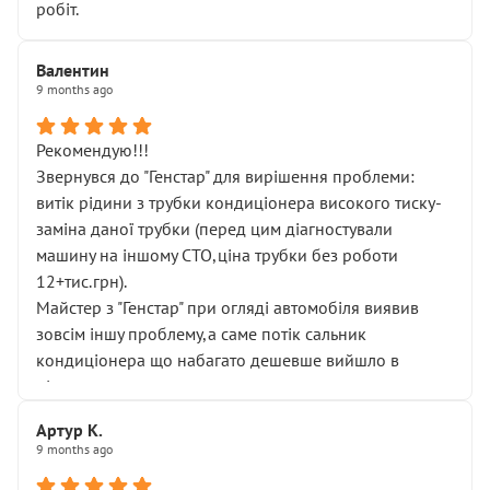
робіт.
Валентин
9 months ago
Рекомендую!!!
Звернувся до "Генстар" для вирішення проблеми:
витік рідини з трубки кондиціонера високого тиску-
заміна даної трубки (перед цим діагностували
машину на іншому СТО,ціна трубки без роботи
12+тис.грн).
Майстер з "Генстар" при огляді автомобіля виявив
зовсім іншу проблему,а саме потік сальник
кондиціонера що набагато дешевше вийшло в
підсумку.
Дуже дякую за швидкий і професійний ремонт!
Артур К.
9 months ago