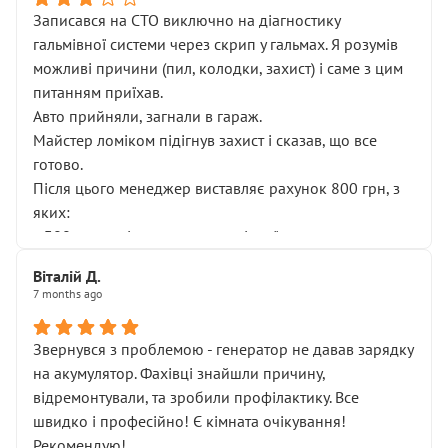
Записався на СТО виключно на діагностику
гальмівної системи через скрип у гальмах. Я розумів
можливі причини (пил, колодки, захист) і саме з цим
питанням приїхав.
Авто прийняли, загнали в гараж.
Майстер ломіком підігнув захист і сказав, що все
готово.
Після цього менеджер виставляє рахунок 800 грн, з
яких:
• 300 грн — діагностика гальмівної системи
• 500 грн — діагностика ходової, яку я НЕ замовляв і
Віталій Д.
НЕ погоджував
7 months ago
Я оплатив, але одразу звернув увагу, що це нав’язана
послуга. Тим більше, я був поруч і жодної реальної
Звернувся з проблемою - генератор не давав зарядку
діагностики ходової не проводилось. Після
на акумулятор. Фахівці знайшли причину,
зауваження гроші за цю “послугу” повернули, що
відремонтували, та зробили профілактику. Все
лише підтвердило мою правоту.
швидко і професійно! Є кімната очікування!
Але головне — я виїжджаю з боксу, і скрип у гальмах
Рекомендую!