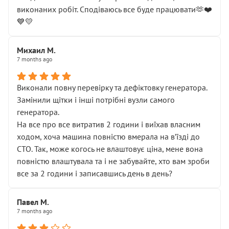
виконаних робіт. Сподіваюсь все буде працювати🫶❤️
💙💛
Михаил М.
7 months ago
Виконали повну перевірку та дефіктовку генератора.
Замінили щітки і інші потрібні вузли самого
генератора.
На все про все витратив 2 години і виїхав власним
ходом, хоча машина повністю вмерала на вʼїзді до
СТО. Так, може когось не влаштовує ціна, мене вона
повністю влаштувала та і не забувайте, хто вам зроби
все за 2 години і записавшись день в день?
Павел М.
7 months ago