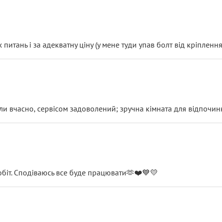
итань і за адекватну ціну (у мене туди упав болт від кріплення
и вчасно, сервісом задоволений; зручна кімната для відпочинк
обіт. Сподіваюсь все буде працювати🫶❤️💙💛