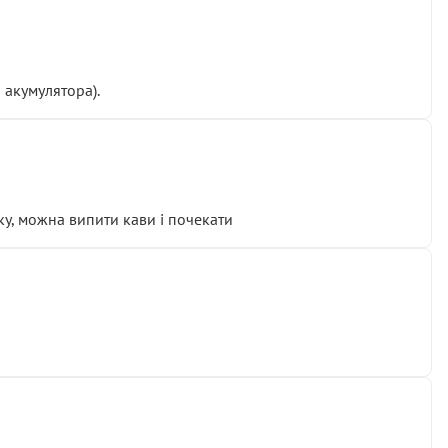
 акумулятора).
у, можна випити кави і почекати