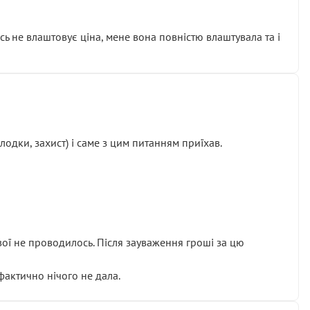
сь не влаштовує ціна, мене вона повністю влаштувала та і
одки, захист) і саме з цим питанням приїхав.
ової не проводилось. Після зауваження гроші за цю
 фактично нічого не дала.