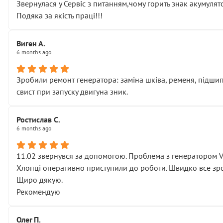
Звернулася у Сервіс з питанням,чому горить знак акумуля
Подяка за якість праці!!!
Виген А.
6 months ago
Зробили ремонт генератора: заміна шківа, ременя, підшипни
свист при запуску двигуна зник.
Ростислав С.
6 months ago
11.02 звернувся за допомогою. Проблема з генератором 
Хлопці оперативно приступили до роботи. Швидко все зро
Щиро дякую.
Рекомендую
Олег П.