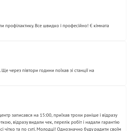
ли профілактику. Все швидко і професійно! Є кімната
ати дорогий вузол замість елементарних ущільнювачів.
м знайшов декілька гайок під лобовим склом. Мені
 Ще через півтори години поїхав зі станції на
ня та бажання повертатися.
нтр записався на 15:00, приїхав трохи раніше і відразу
кою, відразу видали чек, перелік робіт і надали гарантію
 чітко та по суті. Молодці! Однозначно буду радити своїм