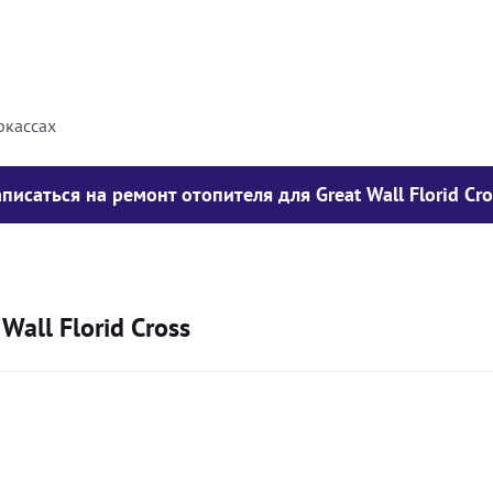
8000
грн
10000
грн
ркассах
аписаться на ремонт отопителя для Great Wall Florid Cro
all Florid Cross