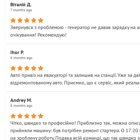
Віталій Д.
• що біля авто стояти вже не можна
7 months ago
• почали озвучувати купу додаткових робіт без чіткого п
( ну все зняли та доробили) дякую!
Звернувся з проблемою - генератор не давав зарядку на а
Окремий момент, який виглядає абсурдно:
очікування! Рекомендую!
мені заявили, що бачок гальмівної рідини потрібно міняти
Для людини, яка хоча б трохи розуміється на техніці, це 
Що прикро — це не перший мій візит. Раніше міняв у вас с
Ihor P.
8 months ago
пояснили, що це “старі гайки, які відкручували”, і попросил
Але після нинішнього візиту такі дрібниці вже не здаютьс
Я — клієнт, який працює на довірі, і саме її цей сервіс сер
Авто привіз на евакуаторі та залишив на станції. Уже за д
Хотілося б більше:
відремонтованому авто. Приємно, що є сервіс, який реальн
• належної уваги до авто
• прозорості в роботах і рахунках
Andrey M.
• реальної діагностики, а не формального “подивились і по
8 months ago
На жаль, складається враження, що сервіс працює не на як
Стосовно комунікації - все добре
Чітко, швидко та професійно! Приблизно так, можна описа
прийняли машину: був потрібен ремонт стартера. О 17:20 п
на зроблену роботу. Подяка всій команді, що так швидко 