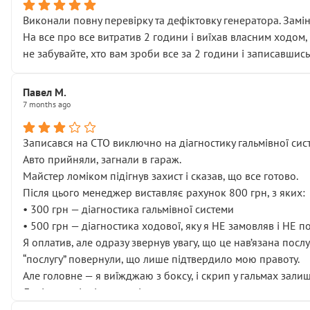
Виконали повну перевірку та дефіктовку генератора. Замін
На все про все витратив 2 години і виїхав власним ходом,
не забувайте, хто вам зроби все за 2 години і записавшись
Павел М.
7 months ago
Записався на СТО виключно на діагностику гальмівної сист
Авто прийняли, загнали в гараж.
Майстер ломіком підігнув захист і сказав, що все готово.
Після цього менеджер виставляє рахунок 800 грн, з яких:
• 300 грн — діагностика гальмівної системи
• 500 грн — діагностика ходової, яку я НЕ замовляв і НЕ 
Я оплатив, але одразу звернув увагу, що це нав’язана посл
“послугу” повернули, що лише підтвердило мою правоту.
Але головне — я виїжджаю з боксу, і скрип у гальмах залиш
Далі ситуація тільки погіршилась:
• сказали, що тепер “потрібно знімати колеса”