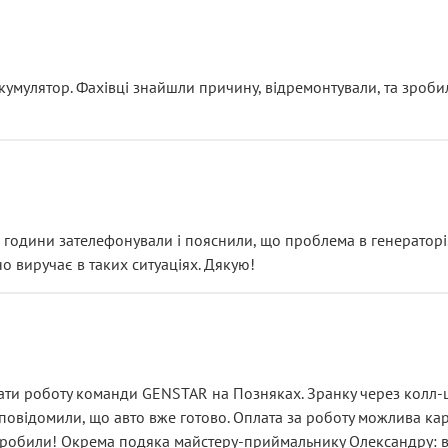
ояснення
кумулятор. Фахівці знайшли причину, відремонтували, та зроби
 разом із головним гальмівним циліндром у зборі.
звучить як мінімум непрофесійно, а як максимум — спроба прод
тартер, і тоді сервіс наче справив хороше враження. Але згодо
и не хвилюватися. ( надіюсь новий власник, не застяг в полі))
я дрібницями.
йозно підірвав.
ві години зателефонували і пояснили, що проблема в генераторі.
о виручає в таких ситуаціях. Дякую!
їхав”
ість, а “аби швидше і дорожче”. Саме це і псує загальне вражен
ти роботу команди GENSTAR на Позняках. Зранку через колл-це
овідомили, що авто вже готово. Оплата за роботу можлива карт
зробили! Окрема подяка майстеру-приймальнику Олександру: всі