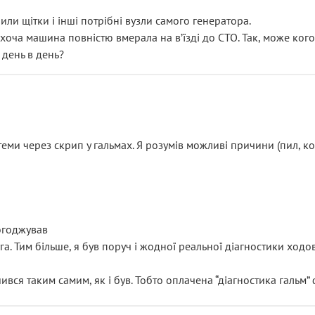
или щітки і інші потрібні вузли самого генератора.
 хоча машина повністю вмерала на вʼїзді до СТО. Так, може кого
 день в день?
еми через скрип у гальмах. Я розумів можливі причини (пил, кол
погоджував
уга. Тим більше, я був поруч і жодної реальної діагностики ход
ився таким самим, як і був. Тобто оплачена “діагностика гальм”