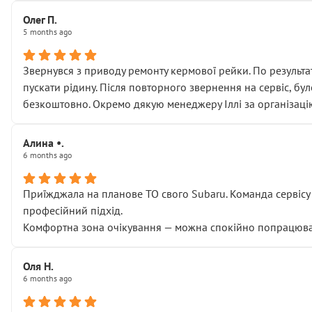
Олег П.
5 months ago
Звернувся з приводу ремонту кермової рейки. По результат
пускати рідину. Після повторного звернення на сервіс, бу
безкоштовно. Окремо дякую менеджеру Іллі за організаці
Алина •.
6 months ago
Приїжджала на планове ТО свого Subaru. Команда сервісу п
професійний підхід.
Комфортна зона очікування — можна спокійно попрацювати
Оля Н.
6 months ago