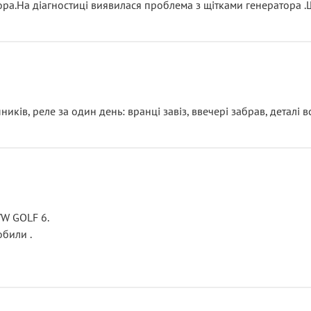
тора.На діагностиці виявилася проблема з щітками генератора 
ків, реле за один день: вранці завіз, ввечері забрав, деталі в
VW GOLF 6.
били .