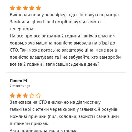
Виконали повну перевірку та дефіктовку генератора.
Замінили щітки і інші потрібні вузли самого
генератора.
На все про все витратив 2 години і виїхав власним
ходом, хоча машина повністю вмерала на вʼїзді до
СТО. Так, може когось не влаштовує ціна, мене вона
повністю влаштувала та і не забувайте, хто вам зроби
все за 2 години і записавшись день в день?
Павел М.
7 months ago
Записався на СТО виключно на діагностику
гальмівної системи через скрип у гальмах. Я розумів
можливі причини (пил, колодки, захист) і саме з цим
питанням приїхав.
Авто прийняли, загнали в гараж.