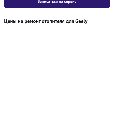
Записаться на сервис
Цены на ремонт отопителя для Geely
Услуга
Цена
Автономный отопитель
Бесплатный расчет цены установки
Безкоштовно
автономного отопителя
Установка воздушного автономного
8000
грн
отопителя
Установка жидкостного
10000
грн
автономного отопителя