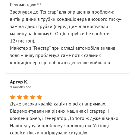
Рекомендую!!!
Звернувся до "Генстар" для вирішення проблеми:
витік рідини з трубки кондиціонера високого тиску-
заміна даної трубки (перед цим діагностували
машину на іншому СТО,ціна трубки без роботи
12+тис.грн).
Майстер з "Генстар" при огляді автомобіля виявив
зовсім іншу проблему,а саме потік сальник
кондиціонера що набагато дешевше вийшло в
підсумку.
Дуже дякую за швидкий і професійний ремонт!
Артур К.
9 months ago
Дуже висока кваліфікація по всіх напрямках.
Відремонтували на різних машинах і стартер, і
конденціонер, і генератор. До того ж дуже швидко.
Навіть усунули проблему з проводкою. Усі інщі
сервіси тільки погіршували ситуацію