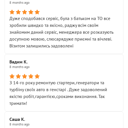
8 months ago
Дуже сподобався сервіс, була з батьком на ТО все
зробили швидко та якісно, раджу всім своїм
знайомим даний сервіс, менеджера все розказують
досупною мовою, слюсарядуже приємні та вічлеві.
Візитом залишились задоволені
Вадим К.
8 months ago
З 14-го року ремонтую стартери,генератори та
турбіну своїх авто в генстарі . Дуже задоволений
якістю робіт,гарантією,сроками виконання. Так
тримати!
Саша К.
8 months ago