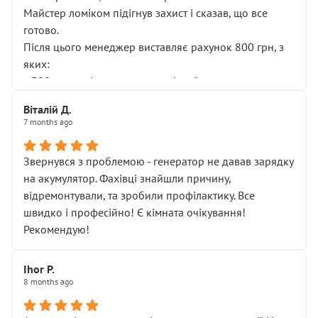
Майстер ломіком підігнув захист і сказав, що все
готово.
Після цього менеджер виставляє рахунок 800 грн, з
яких:
• 300 грн — діагностика гальмівної системи
• 500 грн — діагностика ходової, яку я НЕ замовляв і
Віталій Д.
НЕ погоджував
7 months ago
Я оплатив, але одразу звернув увагу, що це нав’язана
послуга. Тим більше, я був поруч і жодної реальної
Звернувся з проблемою - генератор не давав зарядку
діагностики ходової не проводилось. Після
на акумулятор. Фахівці знайшли причину,
зауваження гроші за цю “послугу” повернули, що
відремонтували, та зробили профілактику. Все
лише підтвердило мою правоту.
швидко і професійно! Є кімната очікування!
Але головне — я виїжджаю з боксу, і скрип у гальмах
Рекомендую!
залишився таким самим, як і був. Тобто оплачена
“діагностика гальм” фактично нічого не дала.
Далі ситуація тільки погіршилась:
Ihor P.
8 months ago
• сказали, що тепер “потрібно знімати колеса”
• що біля авто стояти вже не можна