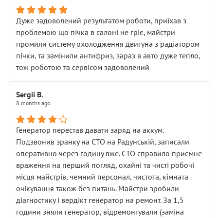
Дуже задоволений результатом роботи, приїхав з
проблемою що пічка в салоні не гріє, майстри
промили систему охолодження двигуна з радіатором
пічки, та замінили антифриз, зараз в авто дуже тепло,
тож роботою та сервісом задоволений
Sergii B.
8 months ago
Генератор перестав давати заряд на аккум.
Подзвонив зранку на СТО на Радунській, записали
оперативно через годину вже. СТО справило приємне
враження на перший погляд, охайні та чисті робочі
місця майстрів, чемний персонал, чистота, кімната
очікування також без питань. Майстри зробили
діагностику і вердікт генератор на ремонт. За 1,5
години зняли генератор, відремонтували (заміна