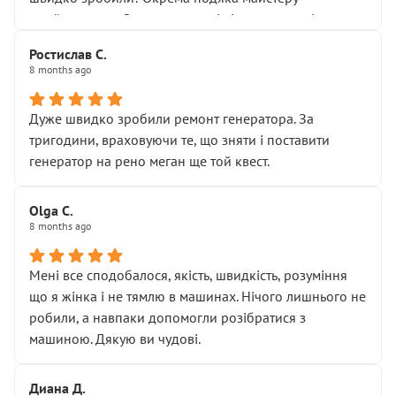
Я — клієнт, який працює на довірі, і саме її цей сервіс
приймальнику Олександру: всі чітко та по суті.
серйозно підірвав.
Молодці! Однозначно буду радити своїм знайомим
Хотілося б більше:
Ростислав С.
звертатися до цього автосервісу.
8 months ago
• належної уваги до авто
• прозорості в роботах і рахунках
• реальної діагностики, а не формального
Дуже швидко зробили ремонт генератора. За
“подивились і поїхав”
тригодини, враховуючи те, що зняти і поставити
На жаль, складається враження, що сервіс працює не
генератор на рено меган ще той квест.
на якість, а “аби швидше і дорожче”. Саме це і псує
загальне враження та бажання повертатися.
Olga С.
Стосовно комунікації - все добре
8 months ago
Мені все сподобалося, якість, швидкість, розуміння
що я жінка і не тямлю в машинах. Нічого лишнього не
робили, а навпаки допомогли розібратися з
машиною. Дякую ви чудові.
Диана Д.