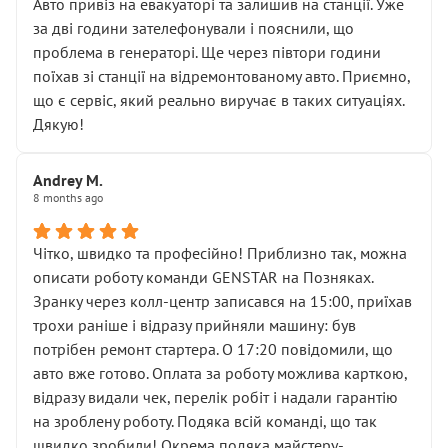
• почали озвучувати купу додаткових робіт без
Авто привіз на евакуаторі та залишив на станції. Уже
чіткого пояснення
за дві години зателефонували і пояснили, що
( ну все зняли та доробили) дякую!
проблема в генераторі. Ще через півтори години
Окремий момент, який виглядає абсурдно:
поїхав зі станції на відремонтованому авто. Приємно,
мені заявили, що бачок гальмівної рідини потрібно
що є сервіс, який реально виручає в таких ситуаціях.
міняти разом із головним гальмівним циліндром у
Дякую!
зборі.
Для людини, яка хоча б трохи розуміється на техніці,
Andrey M.
це звучить як мінімум непрофесійно, а як максимум —
8 months ago
спроба продати дорогий вузол замість елементарних
ущільнювачів.
Чітко, швидко та професійно! Приблизно так, можна
Що прикро — це не перший мій візит. Раніше міняв у
описати роботу команди GENSTAR на Позняках.
вас стартер, і тоді сервіс наче справив хороше
Зранку через колл-центр записався на 15:00, приїхав
враження. Але згодом знайшов декілька гайок під
трохи раніше і відразу прийняли машину: був
лобовим склом. Мені пояснили, що це “старі гайки, які
потрібен ремонт стартера. О 17:20 повідомили, що
відкручували”, і попросили не хвилюватися. ( надіюсь
авто вже готово. Оплата за роботу можлива карткою,
новий власник, не застяг в полі))
відразу видали чек, перелік робіт і надали гарантію
Але після нинішнього візиту такі дрібниці вже не
на зроблену роботу. Подяка всій команді, що так
здаються дрібницями.
швидко зробили! Окрема подяка майстеру-