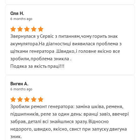
Оля Н.
6 months ago
Звернулася у Сервіс з питанням,чому горить знак
акумулятора.На діагностиці виявилася проблема з
щітками генератора .Швидко,і головне якісно все
зробили,проблема зникла .
Подяка за якість праці!!!
Виген А.
6 months ago
Зробили ремонт генератора: заміна шківа, ременя,
підшипників, реле за один день: вранці завіз, ввечері
забрав, деталі всі знайшлися зразу. Відносно
недорого, швидко, якісно, свист при запуску двигуна
зник.