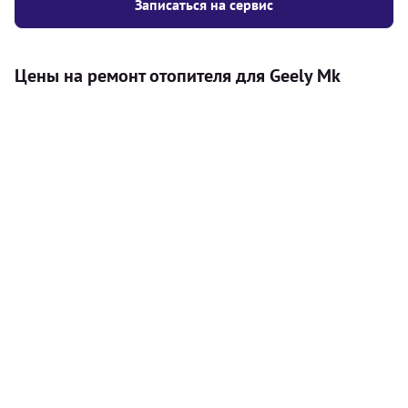
Записаться на сервис
Цены на ремонт отопителя для Geely Mk
Услуга
Цена
Автономный отопитель
Бесплатный расчет цены установки
Безкоштовно
автономного отопителя
Установка воздушного автономного
8000
грн
отопителя
Установка жидкостного
10000
грн
автономного отопителя