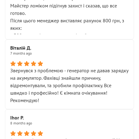
Майстер ломіком підігнув захист і сказав, що все
готово.
Після цього менеджер виставляє рахунок 800 грн, з
яких:
• 300 грн — діагностика гальмівної системи
• 500 грн — діагностика ходової, яку я НЕ замовляв і
Віталій Д.
НЕ погоджував
7 months ago
Я оплатив, але одразу звернув увагу, що це нав’язана
послуга. Тим більше, я був поруч і жодної реальної
Звернувся з проблемою - генератор не давав зарядку
діагностики ходової не проводилось. Після
на акумулятор. Фахівці знайшли причину,
зауваження гроші за цю “послугу” повернули, що
відремонтували, та зробили профілактику. Все
лише підтвердило мою правоту.
швидко і професійно! Є кімната очікування!
Але головне — я виїжджаю з боксу, і скрип у гальмах
Рекомендую!
залишився таким самим, як і був. Тобто оплачена
“діагностика гальм” фактично нічого не дала.
Далі ситуація тільки погіршилась:
Ihor P.
8 months ago
• сказали, що тепер “потрібно знімати колеса”
• що біля авто стояти вже не можна