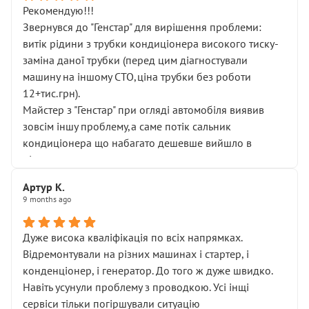
Рекомендую!!!
Звернувся до "Генстар" для вирішення проблеми:
витік рідини з трубки кондиціонера високого тиску-
заміна даної трубки (перед цим діагностували
машину на іншому СТО,ціна трубки без роботи
12+тис.грн).
Майстер з "Генстар" при огляді автомобіля виявив
зовсім іншу проблему,а саме потік сальник
кондиціонера що набагато дешевше вийшло в
підсумку.
Дуже дякую за швидкий і професійний ремонт!
Артур К.
9 months ago
Дуже висока кваліфікація по всіх напрямках.
Відремонтували на різних машинах і стартер, і
конденціонер, і генератор. До того ж дуже швидко.
Навіть усунули проблему з проводкою. Усі інщі
сервіси тільки погіршували ситуацію