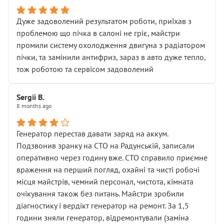
Дуже задоволений результатом роботи, приїхав з
проблемою що пічка в салоні не гріє, майстри
промили систему охолодження двигуна з радіатором
пічки, та замінили антифриз, зараз в авто дуже тепло,
тож роботою та сервісом задоволений
Sergii B.
8 months ago
Генератор перестав давати заряд на аккум.
Подзвонив зранку на СТО на Радунській, записали
оперативно через годину вже. СТО справило приємне
враження на перший погляд, охайні та чисті робочі
місця майстрів, чемний персонал, чистота, кімната
очікування також без питань. Майстри зробили
діагностику і вердікт генератор на ремонт. За 1,5
години зняли генератор, відремонтували (заміна