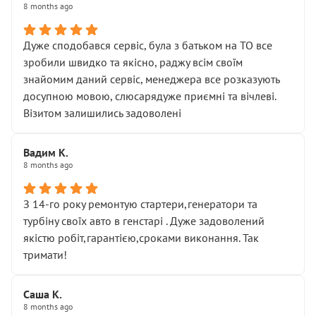
8 months ago
Дуже сподобався сервіс, була з батьком на ТО все
зробили швидко та якісно, раджу всім своїм
знайомим даний сервіс, менеджера все розказують
досупною мовою, слюсарядуже приємні та вічлеві.
Візитом залишились задоволені
Вадим К.
8 months ago
З 14-го року ремонтую стартери,генератори та
турбіну своїх авто в генстарі . Дуже задоволений
якістю робіт,гарантією,сроками виконання. Так
тримати!
Саша К.
8 months ago