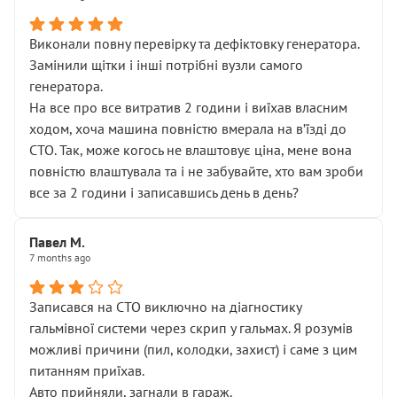
Виконали повну перевірку та дефіктовку генератора.
Замінили щітки і інші потрібні вузли самого
генератора.
На все про все витратив 2 години і виїхав власним
ходом, хоча машина повністю вмерала на вʼїзді до
СТО. Так, може когось не влаштовує ціна, мене вона
повністю влаштувала та і не забувайте, хто вам зроби
все за 2 години і записавшись день в день?
Павел М.
7 months ago
Записався на СТО виключно на діагностику
гальмівної системи через скрип у гальмах. Я розумів
можливі причини (пил, колодки, захист) і саме з цим
питанням приїхав.
Авто прийняли, загнали в гараж.