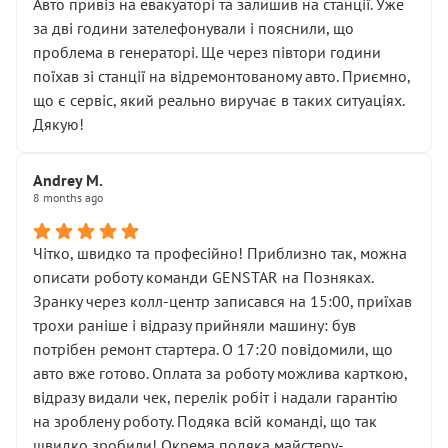
• почали озвучувати купу додаткових робіт без
Авто привіз на евакуаторі та залишив на станції. Уже
чіткого пояснення
за дві години зателефонували і пояснили, що
( ну все зняли та доробили) дякую!
проблема в генераторі. Ще через півтори години
Окремий момент, який виглядає абсурдно:
поїхав зі станції на відремонтованому авто. Приємно,
мені заявили, що бачок гальмівної рідини потрібно
що є сервіс, який реально виручає в таких ситуаціях.
міняти разом із головним гальмівним циліндром у
Дякую!
зборі.
Для людини, яка хоча б трохи розуміється на техніці,
Andrey M.
це звучить як мінімум непрофесійно, а як максимум —
8 months ago
спроба продати дорогий вузол замість елементарних
ущільнювачів.
Чітко, швидко та професійно! Приблизно так, можна
Що прикро — це не перший мій візит. Раніше міняв у
описати роботу команди GENSTAR на Позняках.
вас стартер, і тоді сервіс наче справив хороше
Зранку через колл-центр записався на 15:00, приїхав
враження. Але згодом знайшов декілька гайок під
трохи раніше і відразу прийняли машину: був
лобовим склом. Мені пояснили, що це “старі гайки, які
потрібен ремонт стартера. О 17:20 повідомили, що
відкручували”, і попросили не хвилюватися. ( надіюсь
авто вже готово. Оплата за роботу можлива карткою,
новий власник, не застяг в полі))
відразу видали чек, перелік робіт і надали гарантію
Але після нинішнього візиту такі дрібниці вже не
на зроблену роботу. Подяка всій команді, що так
здаються дрібницями.
швидко зробили! Окрема подяка майстеру-