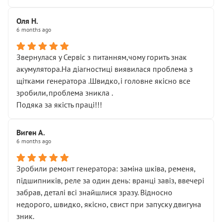
Оля Н.
6 months ago
Звернулася у Сервіс з питанням,чому горить знак
акумулятора.На діагностиці виявилася проблема з
щітками генератора .Швидко,і головне якісно все
зробили,проблема зникла .
Подяка за якість праці!!!
Виген А.
6 months ago
Зробили ремонт генератора: заміна шківа, ременя,
підшипників, реле за один день: вранці завіз, ввечері
забрав, деталі всі знайшлися зразу. Відносно
недорого, швидко, якісно, свист при запуску двигуна
зник.