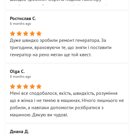
Я — клієнт, який працює на довірі, і саме її цей сервіс
приймальнику Олександру: всі чітко та по суті.
серйозно підірвав.
Молодці! Однозначно буду радити своїм знайомим
Хотілося б більше:
Ростислав С.
звертатися до цього автосервісу.
8 months ago
• належної уваги до авто
• прозорості в роботах і рахунках
• реальної діагностики, а не формального
Дуже швидко зробили ремонт генератора. За
“подивились і поїхав”
тригодини, враховуючи те, що зняти і поставити
На жаль, складається враження, що сервіс працює не
генератор на рено меган ще той квест.
на якість, а “аби швидше і дорожче”. Саме це і псує
загальне враження та бажання повертатися.
Olga С.
Стосовно комунікації - все добре
8 months ago
Мені все сподобалося, якість, швидкість, розуміння
що я жінка і не тямлю в машинах. Нічого лишнього не
робили, а навпаки допомогли розібратися з
машиною. Дякую ви чудові.
Диана Д.