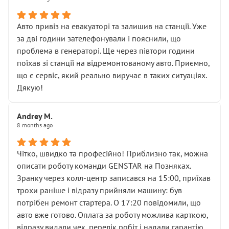
• сказали, що тепер “потрібно знімати колеса”
• що біля авто стояти вже не можна
• почали озвучувати купу додаткових робіт без
Авто привіз на евакуаторі та залишив на станції. Уже
чіткого пояснення
за дві години зателефонували і пояснили, що
( ну все зняли та доробили) дякую!
проблема в генераторі. Ще через півтори години
Окремий момент, який виглядає абсурдно:
поїхав зі станції на відремонтованому авто. Приємно,
мені заявили, що бачок гальмівної рідини потрібно
що є сервіс, який реально виручає в таких ситуаціях.
міняти разом із головним гальмівним циліндром у
Дякую!
зборі.
Для людини, яка хоча б трохи розуміється на техніці,
Andrey M.
це звучить як мінімум непрофесійно, а як максимум —
8 months ago
спроба продати дорогий вузол замість елементарних
ущільнювачів.
Чітко, швидко та професійно! Приблизно так, можна
Що прикро — це не перший мій візит. Раніше міняв у
описати роботу команди GENSTAR на Позняках.
вас стартер, і тоді сервіс наче справив хороше
Зранку через колл-центр записався на 15:00, приїхав
враження. Але згодом знайшов декілька гайок під
трохи раніше і відразу прийняли машину: був
лобовим склом. Мені пояснили, що це “старі гайки, які
потрібен ремонт стартера. О 17:20 повідомили, що
відкручували”, і попросили не хвилюватися. ( надіюсь
авто вже готово. Оплата за роботу можлива карткою,
новий власник, не застяг в полі))
відразу видали чек, перелік робіт і надали гарантію