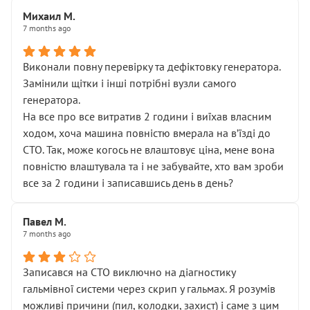
Михаил М.
7 months ago
Виконали повну перевірку та дефіктовку генератора.
Замінили щітки і інші потрібні вузли самого
генератора.
На все про все витратив 2 години і виїхав власним
ходом, хоча машина повністю вмерала на вʼїзді до
СТО. Так, може когось не влаштовує ціна, мене вона
повністю влаштувала та і не забувайте, хто вам зроби
все за 2 години і записавшись день в день?
Павел М.
7 months ago
Записався на СТО виключно на діагностику
гальмівної системи через скрип у гальмах. Я розумів
можливі причини (пил, колодки, захист) і саме з цим