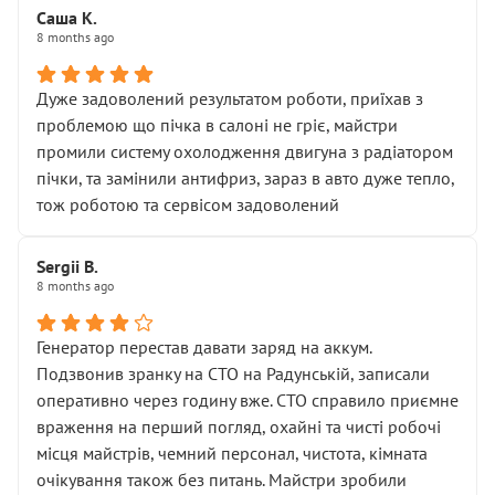
Саша К.
8 months ago
Дуже задоволений результатом роботи, приїхав з
проблемою що пічка в салоні не гріє, майстри
промили систему охолодження двигуна з радіатором
пічки, та замінили антифриз, зараз в авто дуже тепло,
тож роботою та сервісом задоволений
Sergii B.
8 months ago
Генератор перестав давати заряд на аккум.
Подзвонив зранку на СТО на Радунській, записали
оперативно через годину вже. СТО справило приємне
враження на перший погляд, охайні та чисті робочі
місця майстрів, чемний персонал, чистота, кімната
очікування також без питань. Майстри зробили