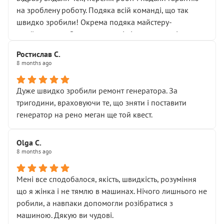
Але після нинішнього візиту такі дрібниці вже не
на зроблену роботу. Подяка всій команді, що так
здаються дрібницями.
швидко зробили! Окрема подяка майстеру-
Я — клієнт, який працює на довірі, і саме її цей сервіс
приймальнику Олександру: всі чітко та по суті.
серйозно підірвав.
Молодці! Однозначно буду радити своїм знайомим
Хотілося б більше:
Ростислав С.
звертатися до цього автосервісу.
8 months ago
• належної уваги до авто
• прозорості в роботах і рахунках
• реальної діагностики, а не формального
Дуже швидко зробили ремонт генератора. За
“подивились і поїхав”
тригодини, враховуючи те, що зняти і поставити
На жаль, складається враження, що сервіс працює не
генератор на рено меган ще той квест.
на якість, а “аби швидше і дорожче”. Саме це і псує
загальне враження та бажання повертатися.
Olga С.
Стосовно комунікації - все добре
8 months ago
Мені все сподобалося, якість, швидкість, розуміння
що я жінка і не тямлю в машинах. Нічого лишнього не
робили, а навпаки допомогли розібратися з
машиною. Дякую ви чудові.