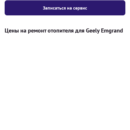
Записаться на сервис
Цены на ремонт отопителя для Geely Emgrand
Услуга
Цена
Автономный отопитель
Бесплатный расчет цены установки
Безкоштовно
автономного отопителя
Установка воздушного автономного
8000
грн
отопителя
Установка жидкостного
10000
грн