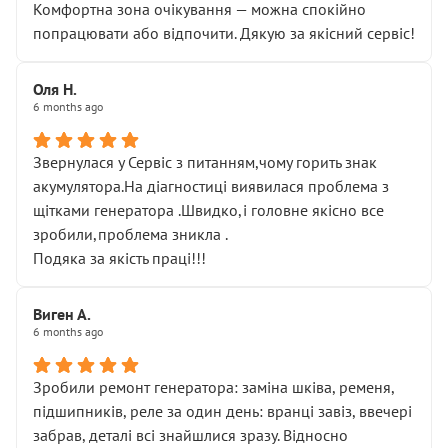
Комфортна зона очікування — можна спокійно
попрацювати або відпочити. Дякую за якісний сервіс!
Оля Н.
6 months ago
Звернулася у Сервіс з питанням,чому горить знак
акумулятора.На діагностиці виявилася проблема з
щітками генератора .Швидко,і головне якісно все
зробили,проблема зникла .
Подяка за якість праці!!!
Виген А.
6 months ago
Зробили ремонт генератора: заміна шківа, ременя,
підшипників, реле за один день: вранці завіз, ввечері
забрав, деталі всі знайшлися зразу. Відносно