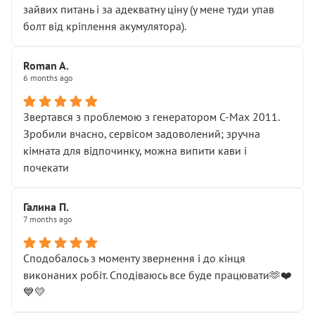
зайвих питань і за адекватну ціну (у мене туди упав
болт від кріплення акумулятора).
Roman A.
6 months ago
Звертався з проблемою з генератором C-Max 2011.
Зробили вчасно, сервісом задоволений; зручна
кімната для відпочинку, можна випити кави і
почекати
Галина П.
7 months ago
Сподобалось з моменту звернення і до кінця
виконаних робіт. Сподіваюсь все буде працювати🫶❤️
💙💛