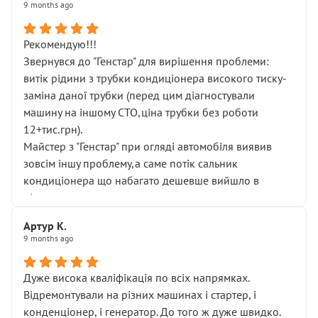
9 months ago
Рекомендую!!!
Звернувся до "Генстар" для вирішення проблеми:
витік рідини з трубки кондиціонера високого тиску-
заміна даної трубки (перед цим діагностували
машину на іншому СТО,ціна трубки без роботи
12+тис.грн).
Майстер з "Генстар" при огляді автомобіля виявив
зовсім іншу проблему,а саме потік сальник
кондиціонера що набагато дешевше вийшло в
підсумку.
Дуже дякую за швидкий і професійний ремонт!
Артур К.
9 months ago
Дуже висока кваліфікація по всіх напрямках.
Відремонтували на різних машинах і стартер, і
конденціонер, і генератор. До того ж дуже швидко.