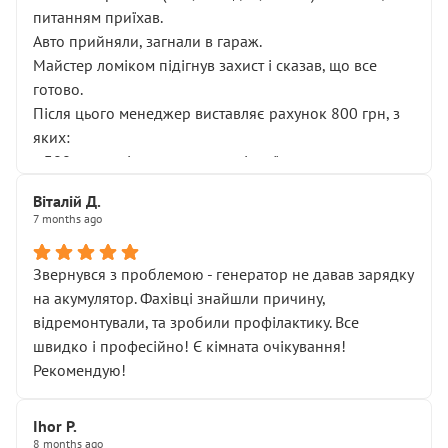
питанням приїхав.
Авто прийняли, загнали в гараж.
Майстер ломіком підігнув захист і сказав, що все
готово.
Після цього менеджер виставляє рахунок 800 грн, з
яких:
• 300 грн — діагностика гальмівної системи
• 500 грн — діагностика ходової, яку я НЕ замовляв і
Віталій Д.
НЕ погоджував
7 months ago
Я оплатив, але одразу звернув увагу, що це нав’язана
послуга. Тим більше, я був поруч і жодної реальної
Звернувся з проблемою - генератор не давав зарядку
діагностики ходової не проводилось. Після
на акумулятор. Фахівці знайшли причину,
зауваження гроші за цю “послугу” повернули, що
відремонтували, та зробили профілактику. Все
лише підтвердило мою правоту.
швидко і професійно! Є кімната очікування!
Але головне — я виїжджаю з боксу, і скрип у гальмах
Рекомендую!
залишився таким самим, як і був. Тобто оплачена
“діагностика гальм” фактично нічого не дала.
Далі ситуація тільки погіршилась:
Ihor P.
8 months ago