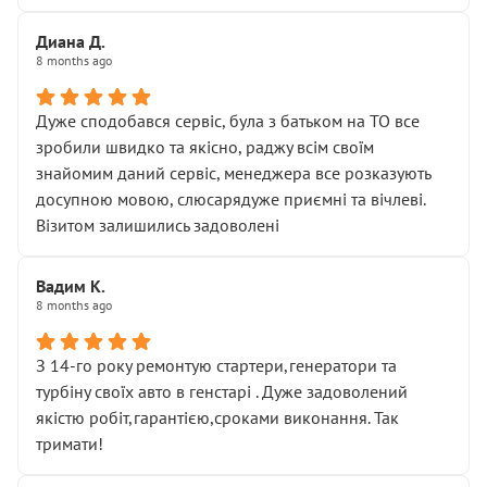
Диана Д.
8 months ago
Дуже сподобався сервіс, була з батьком на ТО все
зробили швидко та якісно, раджу всім своїм
знайомим даний сервіс, менеджера все розказують
досупною мовою, слюсарядуже приємні та вічлеві.
Візитом залишились задоволені
Вадим К.
8 months ago
З 14-го року ремонтую стартери,генератори та
турбіну своїх авто в генстарі . Дуже задоволений
якістю робіт,гарантією,сроками виконання. Так
тримати!