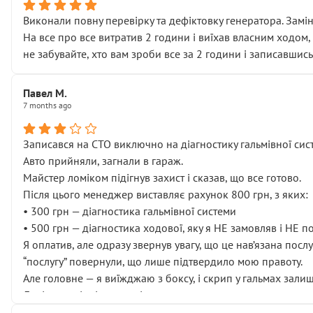
Виконали повну перевірку та дефіктовку генератора. Замін
На все про все витратив 2 години і виїхав власним ходом,
не забувайте, хто вам зроби все за 2 години і записавшись
Павел М.
7 months ago
Записався на СТО виключно на діагностику гальмівної сист
Авто прийняли, загнали в гараж.
Майстер ломіком підігнув захист і сказав, що все готово.
Після цього менеджер виставляє рахунок 800 грн, з яких:
• 300 грн — діагностика гальмівної системи
• 500 грн — діагностика ходової, яку я НЕ замовляв і НЕ 
Я оплатив, але одразу звернув увагу, що це нав’язана посл
“послугу” повернули, що лише підтвердило мою правоту.
Але головне — я виїжджаю з боксу, і скрип у гальмах залиш
Далі ситуація тільки погіршилась:
• сказали, що тепер “потрібно знімати колеса”