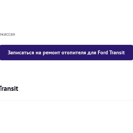
8000
грн
10000
грн
ркассах
Записаться на ремонт отопителя для Ford Transit
ransit