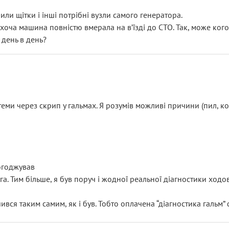
или щітки і інші потрібні вузли самого генератора.
 хоча машина повністю вмерала на вʼїзді до СТО. Так, може кого
 день в день?
еми через скрип у гальмах. Я розумів можливі причини (пил, кол
погоджував
уга. Тим більше, я був поруч і жодної реальної діагностики ход
ився таким самим, як і був. Тобто оплачена “діагностика гальм”