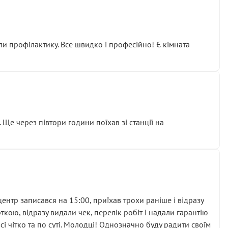
ли профілактику. Все швидко і професійно! Є кімната
ати дорогий вузол замість елементарних ущільнювачів.
м знайшов декілька гайок під лобовим склом. Мені
 Ще через півтори години поїхав зі станції на
ня та бажання повертатися.
нтр записався на 15:00, приїхав трохи раніше і відразу
кою, відразу видали чек, перелік робіт і надали гарантію
 чітко та по суті. Молодці! Однозначно буду радити своїм