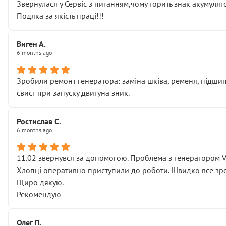
Звернулася у Сервіс з питанням,чому горить знак акумуля
Подяка за якість праці!!!
Виген А.
6 months ago
Зробили ремонт генератора: заміна шківа, ременя, підшипни
свист при запуску двигуна зник.
Ростислав С.
6 months ago
11.02 звернувся за допомогою. Проблема з генератором 
Хлопці оперативно приступили до роботи. Швидко все зро
Щиро дякую.
Рекомендую
Олег П.