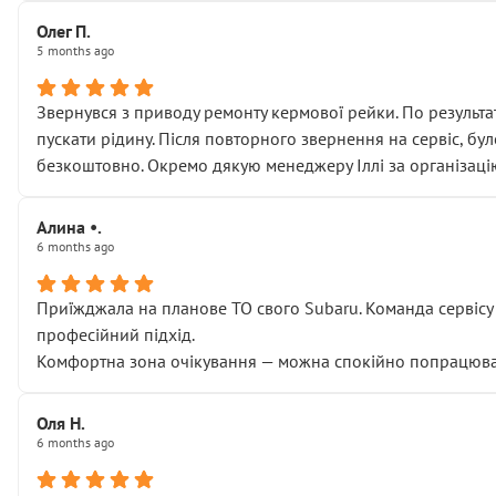
Олег П.
5 months ago
Звернувся з приводу ремонту кермової рейки. По результат
пускати рідину. Після повторного звернення на сервіс, бу
безкоштовно. Окремо дякую менеджеру Іллі за організаці
Алина •.
6 months ago
Приїжджала на планове ТО свого Subaru. Команда сервісу п
професійний підхід.
Комфортна зона очікування — можна спокійно попрацювати
Оля Н.
6 months ago