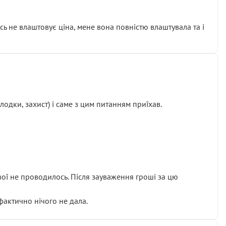
сь не влаштовує ціна, мене вона повністю влаштувала та і
одки, захист) і саме з цим питанням приїхав.
ової не проводилось. Після зауваження гроші за цю
 фактично нічого не дала.