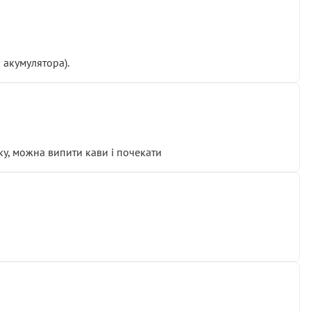
 акумулятора).
у, можна випити кави і почекати