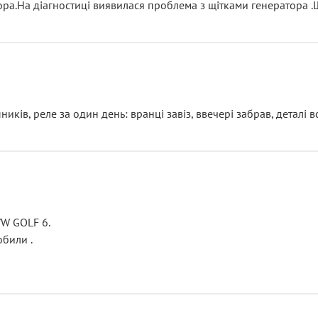
тора.На діагностиці виявилася проблема з щітками генератора 
ків, реле за один день: вранці завіз, ввечері забрав, деталі в
VW GOLF 6.
били .