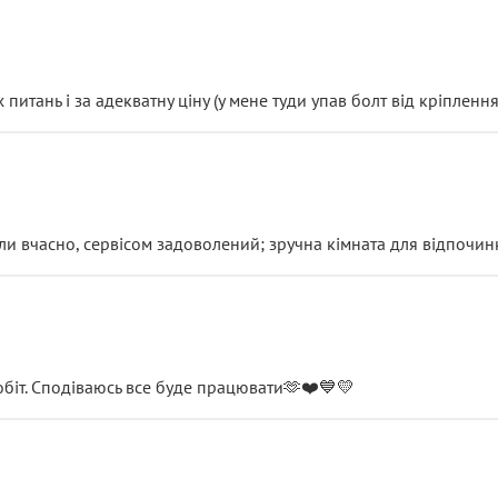
итань і за адекватну ціну (у мене туди упав болт від кріплення
и вчасно, сервісом задоволений; зручна кімната для відпочинк
обіт. Сподіваюсь все буде працювати🫶❤️💙💛