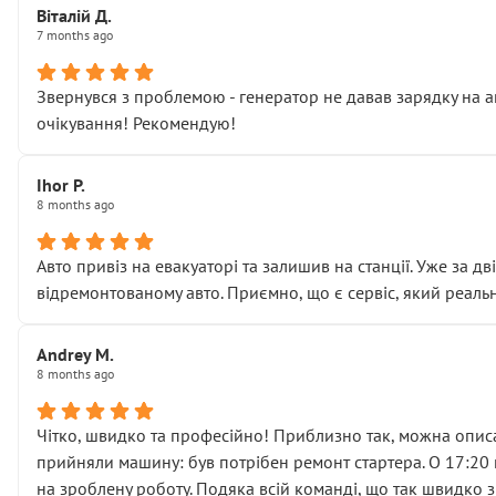
Віталій Д.
• що біля авто стояти вже не можна
7 months ago
• почали озвучувати купу додаткових робіт без чіткого п
( ну все зняли та доробили) дякую!
Звернувся з проблемою - генератор не давав зарядку на а
Окремий момент, який виглядає абсурдно:
очікування! Рекомендую!
мені заявили, що бачок гальмівної рідини потрібно міняти
Для людини, яка хоча б трохи розуміється на техніці, це 
Що прикро — це не перший мій візит. Раніше міняв у вас с
Ihor P.
8 months ago
пояснили, що це “старі гайки, які відкручували”, і попросил
Але після нинішнього візиту такі дрібниці вже не здаютьс
Я — клієнт, який працює на довірі, і саме її цей сервіс сер
Авто привіз на евакуаторі та залишив на станції. Уже за д
Хотілося б більше:
відремонтованому авто. Приємно, що є сервіс, який реальн
• належної уваги до авто
• прозорості в роботах і рахунках
Andrey M.
• реальної діагностики, а не формального “подивились і по
8 months ago
На жаль, складається враження, що сервіс працює не на як
Стосовно комунікації - все добре
Чітко, швидко та професійно! Приблизно так, можна описа
прийняли машину: був потрібен ремонт стартера. О 17:20 п
на зроблену роботу. Подяка всій команді, що так швидко 