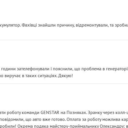
ояснення
кумулятор. Фахівці знайшли причину, відремонтували, та зроби
 разом із головним гальмівним циліндром у зборі.
звучить як мінімум непрофесійно, а як максимум — спроба прод
тартер, і тоді сервіс наче справив хороше враження. Але згодо
и не хвилюватися. ( надіюсь новий власник, не застяг в полі))
я дрібницями.
йозно підірвав.
ві години зателефонували і пояснили, що проблема в генераторі.
о виручає в таких ситуаціях. Дякую!
їхав”
ість, а “аби швидше і дорожче”. Саме це і псує загальне вражен
ти роботу команди GENSTAR на Позняках. Зранку через колл-це
овідомили, що авто вже готово. Оплата за роботу можлива карт
зробили! Окрема подяка майстеру-приймальнику Олександру: всі