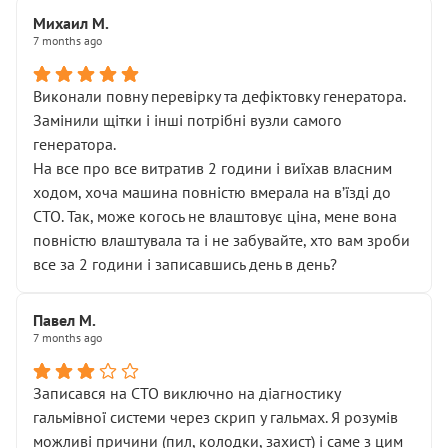
Михаил М.
7 months ago
Виконали повну перевірку та дефіктовку генератора.
Замінили щітки і інші потрібні вузли самого
генератора.
На все про все витратив 2 години і виїхав власним
ходом, хоча машина повністю вмерала на вʼїзді до
СТО. Так, може когось не влаштовує ціна, мене вона
повністю влаштувала та і не забувайте, хто вам зроби
все за 2 години і записавшись день в день?
Павел М.
7 months ago
Записався на СТО виключно на діагностику
гальмівної системи через скрип у гальмах. Я розумів
можливі причини (пил, колодки, захист) і саме з цим