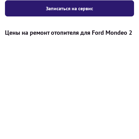
Записаться на сервис
Цены на ремонт отопителя для Ford Mondeo 2
Услуга
Цена
Автономный отопитель
Бесплатный расчет цены установки
Безкоштовно
автономного отопителя
Установка воздушного автономного
8000
грн
отопителя
Установка жидкостного
10000
грн