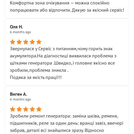
Комфортна зона очікування — можна спокійно
попрацювати або відпочити. Дякую за якісний сервіс!
Оля Н.
6 months ago
Звернулася у Сервіс з питанням,чому горить знак
акумулятора.На діагностиці виявилася проблема з
щітками генератора .Швидко,і головне якісно все
зробили,проблема зникла .
Подяка за якість праці!!!
Виген А.
6 months ago
Зробили ремонт генератора: заміна шківа, ременя,
підшипників, реле за один день: вранці завіз, ввечері
забрав, деталі всі знайшлися зразу. Відносно