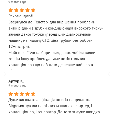
9 months ago
Рекомендую!!!
Звернувся до "Генстар" для вирішення проблеми:
витік рідини з трубки кондиціонера високого тиску-
заміна даної трубки (перед цим діагностували
машину на іншому СТО,ціна трубки без роботи
12+тис.грн).
Майстер з "Генстар" при огляді автомобіля виявив
зовсім іншу проблему,а саме потік сальник
кондиціонера що набагато дешевше вийшло в
підсумку.
Дуже дякую за швидкий і професійний ремонт!
Артур К.
9 months ago
Дуже висока кваліфікація по всіх напрямках.
Відремонтували на різних машинах і стартер, і
конденціонер, і генератор. До того ж дуже швидко.