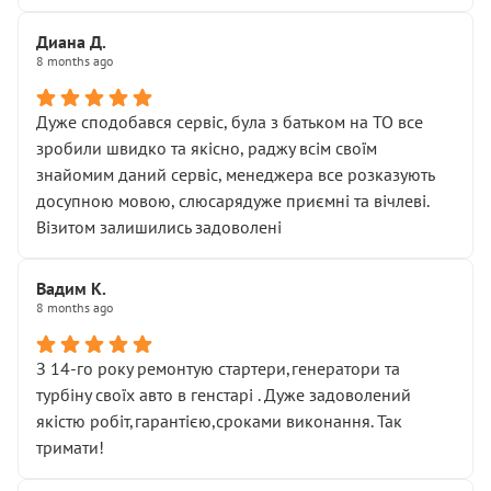
Диана Д.
8 months ago
Дуже сподобався сервіс, була з батьком на ТО все
зробили швидко та якісно, раджу всім своїм
знайомим даний сервіс, менеджера все розказують
досупною мовою, слюсарядуже приємні та вічлеві.
Візитом залишились задоволені
Вадим К.
8 months ago
З 14-го року ремонтую стартери,генератори та
турбіну своїх авто в генстарі . Дуже задоволений
якістю робіт,гарантією,сроками виконання. Так
тримати!