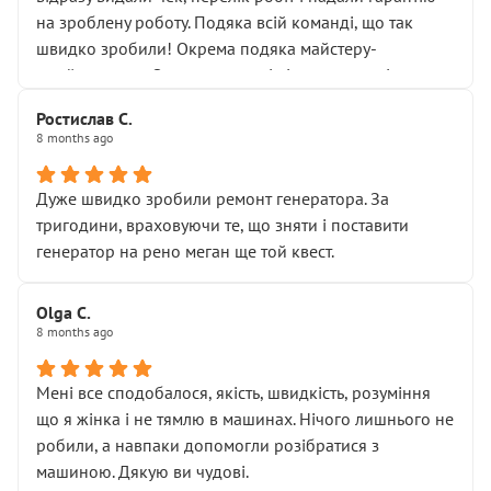
Але після нинішнього візиту такі дрібниці вже не
на зроблену роботу. Подяка всій команді, що так
здаються дрібницями.
швидко зробили! Окрема подяка майстеру-
Я — клієнт, який працює на довірі, і саме її цей сервіс
приймальнику Олександру: всі чітко та по суті.
серйозно підірвав.
Молодці! Однозначно буду радити своїм знайомим
Хотілося б більше:
Ростислав С.
звертатися до цього автосервісу.
8 months ago
• належної уваги до авто
• прозорості в роботах і рахунках
• реальної діагностики, а не формального
Дуже швидко зробили ремонт генератора. За
“подивились і поїхав”
тригодини, враховуючи те, що зняти і поставити
На жаль, складається враження, що сервіс працює не
генератор на рено меган ще той квест.
на якість, а “аби швидше і дорожче”. Саме це і псує
загальне враження та бажання повертатися.
Olga С.
Стосовно комунікації - все добре
8 months ago
Мені все сподобалося, якість, швидкість, розуміння
що я жінка і не тямлю в машинах. Нічого лишнього не
робили, а навпаки допомогли розібратися з
машиною. Дякую ви чудові.