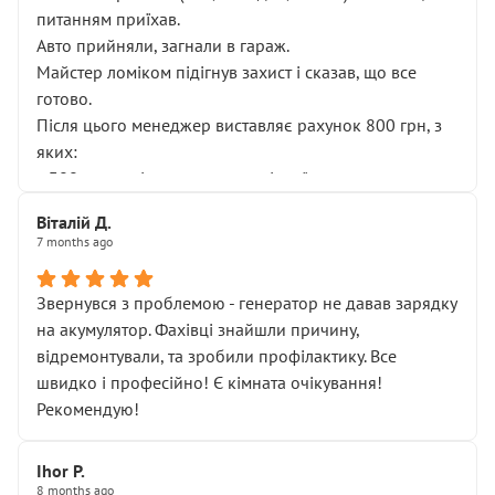
питанням приїхав.
Авто прийняли, загнали в гараж.
Майстер ломіком підігнув захист і сказав, що все
готово.
Після цього менеджер виставляє рахунок 800 грн, з
яких:
• 300 грн — діагностика гальмівної системи
• 500 грн — діагностика ходової, яку я НЕ замовляв і
Віталій Д.
НЕ погоджував
7 months ago
Я оплатив, але одразу звернув увагу, що це нав’язана
послуга. Тим більше, я був поруч і жодної реальної
Звернувся з проблемою - генератор не давав зарядку
діагностики ходової не проводилось. Після
на акумулятор. Фахівці знайшли причину,
зауваження гроші за цю “послугу” повернули, що
відремонтували, та зробили профілактику. Все
лише підтвердило мою правоту.
швидко і професійно! Є кімната очікування!
Але головне — я виїжджаю з боксу, і скрип у гальмах
Рекомендую!
залишився таким самим, як і був. Тобто оплачена
“діагностика гальм” фактично нічого не дала.
Далі ситуація тільки погіршилась:
Ihor P.
8 months ago