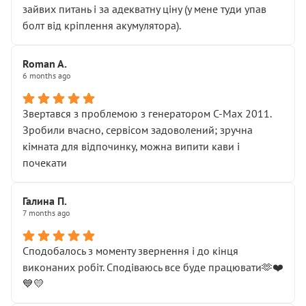
зайвих питань і за адекватну ціну (у мене туди упав
болт від кріплення акумулятора).
Roman A.
6 months ago
Звертався з проблемою з генератором C-Max 2011.
Зробили вчасно, сервісом задоволений; зручна
кімната для відпочинку, можна випити кави і
почекати
Галина П.
7 months ago
Сподобалось з моменту звернення і до кінця
виконаних робіт. Сподіваюсь все буде працювати🫶❤️
💙💛