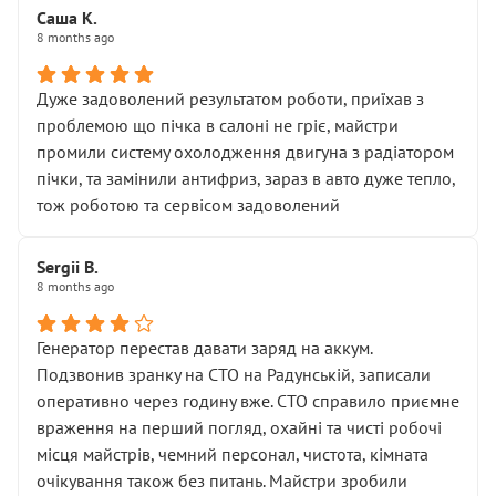
Саша К.
8 months ago
Дуже задоволений результатом роботи, приїхав з
проблемою що пічка в салоні не гріє, майстри
промили систему охолодження двигуна з радіатором
пічки, та замінили антифриз, зараз в авто дуже тепло,
тож роботою та сервісом задоволений
Sergii B.
8 months ago
Генератор перестав давати заряд на аккум.
Подзвонив зранку на СТО на Радунській, записали
оперативно через годину вже. СТО справило приємне
враження на перший погляд, охайні та чисті робочі
місця майстрів, чемний персонал, чистота, кімната
очікування також без питань. Майстри зробили