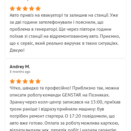
• сказали, що тепер “потрібно знімати колеса”
• що біля авто стояти вже не можна
• почали озвучувати купу додаткових робіт без
Авто привіз на евакуаторі та залишив на станції. Уже
чіткого пояснення
за дві години зателефонували і пояснили, що
( ну все зняли та доробили) дякую!
проблема в генераторі. Ще через півтори години
Окремий момент, який виглядає абсурдно:
поїхав зі станції на відремонтованому авто. Приємно,
мені заявили, що бачок гальмівної рідини потрібно
що є сервіс, який реально виручає в таких ситуаціях.
міняти разом із головним гальмівним циліндром у
Дякую!
зборі.
Для людини, яка хоча б трохи розуміється на техніці,
Andrey M.
це звучить як мінімум непрофесійно, а як максимум —
8 months ago
спроба продати дорогий вузол замість елементарних
ущільнювачів.
Чітко, швидко та професійно! Приблизно так, можна
Що прикро — це не перший мій візит. Раніше міняв у
описати роботу команди GENSTAR на Позняках.
вас стартер, і тоді сервіс наче справив хороше
Зранку через колл-центр записався на 15:00, приїхав
враження. Але згодом знайшов декілька гайок під
трохи раніше і відразу прийняли машину: був
лобовим склом. Мені пояснили, що це “старі гайки, які
потрібен ремонт стартера. О 17:20 повідомили, що
відкручували”, і попросили не хвилюватися. ( надіюсь
авто вже готово. Оплата за роботу можлива карткою,
новий власник, не застяг в полі))
відразу видали чек, перелік робіт і надали гарантію