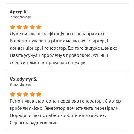
Дуже дякую за швидкий і професійний ремонт!
Артур К.
9 months ago
Дуже висока кваліфікація по всіх напрямках.
Відремонтували на різних машинах і стартер, і
конденціонер, і генератор. До того ж дуже швидко.
Навіть усунули проблему з проводкою. Усі інщі
сервіси тільки погіршували ситуацію
Volodymyr S.
9 months ago
Ремонтував стартер та перевіряв генератор . Стартер
зробили якісно. Генератор почистилита перевірили.
Порадили що потрібно зробити на майбутнє.
Сервісом задоволений .