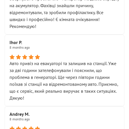
діагностики ходової не проводилось. Після
на акумулятор. Фахівці знайшли причину,
зауваження гроші за цю “послугу” повернули, що
відремонтували, та зробили профілактику. Все
лише підтвердило мою правоту.
швидко і професійно! Є кімната очікування!
Але головне — я виїжджаю з боксу, і скрип у гальмах
Рекомендую!
залишився таким самим, як і був. Тобто оплачена
“діагностика гальм” фактично нічого не дала.
Далі ситуація тільки погіршилась:
Ihor P.
8 months ago
• сказали, що тепер “потрібно знімати колеса”
• що біля авто стояти вже не можна
• почали озвучувати купу додаткових робіт без
Авто привіз на евакуаторі та залишив на станції. Уже
чіткого пояснення
за дві години зателефонували і пояснили, що
( ну все зняли та доробили) дякую!
проблема в генераторі. Ще через півтори години
Окремий момент, який виглядає абсурдно:
поїхав зі станції на відремонтованому авто. Приємно,
мені заявили, що бачок гальмівної рідини потрібно
що є сервіс, який реально виручає в таких ситуаціях.
міняти разом із головним гальмівним циліндром у
Дякую!
зборі.
Для людини, яка хоча б трохи розуміється на техніці,
Andrey M.
це звучить як мінімум непрофесійно, а як максимум —
8 months ago
спроба продати дорогий вузол замість елементарних