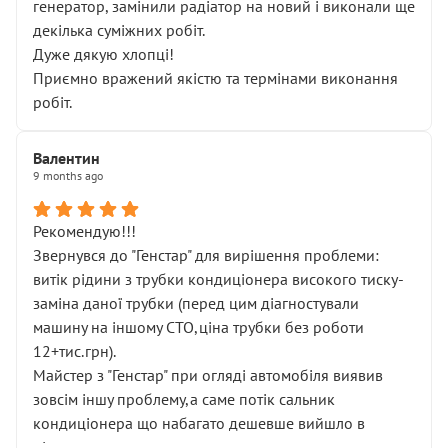
генератор, замінили радіатор на новий і виконали ще
декілька суміжних робіт.
Дуже дякую хлопці!
Приємно вражений якістю та термінами виконання
робіт.
Валентин
9 months ago
Рекомендую!!!
Звернувся до "Генстар" для вирішення проблеми:
витік рідини з трубки кондиціонера високого тиску-
заміна даної трубки (перед цим діагностували
машину на іншому СТО,ціна трубки без роботи
12+тис.грн).
Майстер з "Генстар" при огляді автомобіля виявив
зовсім іншу проблему,а саме потік сальник
кондиціонера що набагато дешевше вийшло в
підсумку.