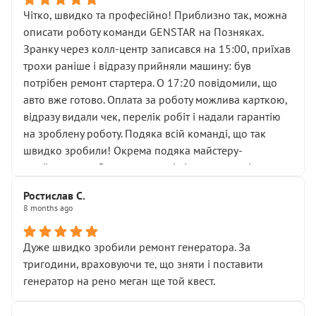
ущільнювачів.
Чітко, швидко та професійно! Приблизно так, можна
Що прикро — це не перший мій візит. Раніше міняв у
описати роботу команди GENSTAR на Позняках.
вас стартер, і тоді сервіс наче справив хороше
Зранку через колл-центр записався на 15:00, приїхав
враження. Але згодом знайшов декілька гайок під
трохи раніше і відразу прийняли машину: був
лобовим склом. Мені пояснили, що це “старі гайки, які
потрібен ремонт стартера. О 17:20 повідомили, що
відкручували”, і попросили не хвилюватися. ( надіюсь
авто вже готово. Оплата за роботу можлива карткою,
новий власник, не застяг в полі))
відразу видали чек, перелік робіт і надали гарантію
Але після нинішнього візиту такі дрібниці вже не
на зроблену роботу. Подяка всій команді, що так
здаються дрібницями.
швидко зробили! Окрема подяка майстеру-
Я — клієнт, який працює на довірі, і саме її цей сервіс
приймальнику Олександру: всі чітко та по суті.
серйозно підірвав.
Молодці! Однозначно буду радити своїм знайомим
Хотілося б більше:
Ростислав С.
звертатися до цього автосервісу.
8 months ago
• належної уваги до авто
• прозорості в роботах і рахунках
• реальної діагностики, а не формального
Дуже швидко зробили ремонт генератора. За
“подивились і поїхав”
тригодини, враховуючи те, що зняти і поставити
На жаль, складається враження, що сервіс працює не
генератор на рено меган ще той квест.
на якість, а “аби швидше і дорожче”. Саме це і псує
загальне враження та бажання повертатися.