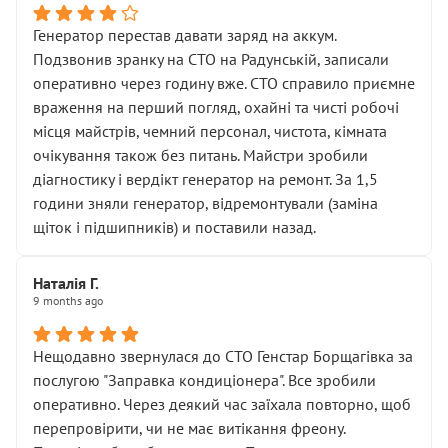
Генератор перестав давати заряд на аккум.
Подзвонив зранку на СТО на Радунській, записали
оперативно через годину вже. СТО справило приємне
враження на перший погляд, охайні та чисті робочі
місця майстрів, чемний персонал, чистота, кімната
очікування також без питань. Майстри зробили
діагностику і вердікт генератор на ремонт. За 1,5
години зняли генератор, відремонтували (заміна
щіток і підшипників) и поставили назад.
Наталія Г.
9 months ago
Нещодавно звернулася до СТО Генстар Борщагівка за
послугою "Заправка кондиціонера". Все зробили
оперативно. Через деякий час заїхала повторно, щоб
перепровірити, чи не має витікання фреону.