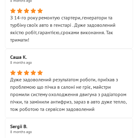
8 months ago
З 14-го року ремонтую стартери,генератори та
турбіну своїх авто в генстарі . Дуже задоволений
якістю робіт,гарантією,сроками виконання. Так
тримати!
Саша К.
8 months ago
Дуже задоволений результатом роботи, приїхав з
проблемою що пічка в салоні не гріє, майстри
промили систему охолодження двигуна з радіатором
пічки, та замінили антифриз, зараз в авто дуже тепло,
тож роботою та сервісом задоволений
Sergii B.
8 months ago