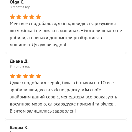
Olga С.
Стосовно комунікації - все добре
8 months ago
Мені все сподобалося, якість, швидкість, розуміння
що я жінка і не тямлю в машинах. Нічого лишнього не
робили, а навпаки допомогли розібратися з
машиною. Дякую ви чудові.
Диана Д.
8 months ago
Дуже сподобався сервіс, була з батьком на ТО все
зробили швидко та якісно, раджу всім своїм
знайомим даний сервіс, менеджера все розказують
досупною мовою, слюсарядуже приємні та вічлеві.
Візитом залишились задоволені
Вадим К.