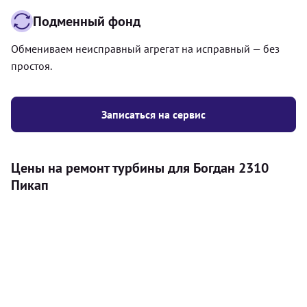
Подменный фонд
Обмениваем неисправный агрегат на исправный — без
простоя.
Записаться на сервис
Цены на ремонт турбины для Богдан 2310
Пикап
Услуга
Цена
Турбина
Диагностика турбокомпрессора на
750