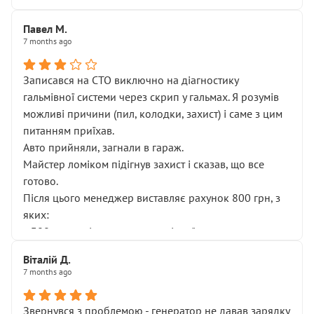
Павел М.
7 months ago
Записався на СТО виключно на діагностику
гальмівної системи через скрип у гальмах. Я розумів
можливі причини (пил, колодки, захист) і саме з цим
питанням приїхав.
Авто прийняли, загнали в гараж.
Майстер ломіком підігнув захист і сказав, що все
готово.
Після цього менеджер виставляє рахунок 800 грн, з
яких:
• 300 грн — діагностика гальмівної системи
• 500 грн — діагностика ходової, яку я НЕ замовляв і
Віталій Д.
НЕ погоджував
7 months ago
Я оплатив, але одразу звернув увагу, що це нав’язана
послуга. Тим більше, я був поруч і жодної реальної
Звернувся з проблемою - генератор не давав зарядку