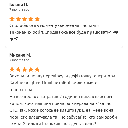
Галина П.
7 months ago
Сподобалось з моменту звернення і до кінця
виконаних робіт. Сподіваюсь все буде працювати🫶❤️
💙💛
Михаил М.
7 months ago
Виконали повну перевірку та дефіктовку генератора.
Замінили щітки і інші потрібні вузли самого
генератора.
На все про все витратив 2 години і виїхав власним
ходом, хоча машина повністю вмерала на вʼїзді до
СТО. Так, може когось не влаштовує ціна, мене вона
повністю влаштувала та і не забувайте, хто вам зроби
все за 2 години і записавшись день в день?