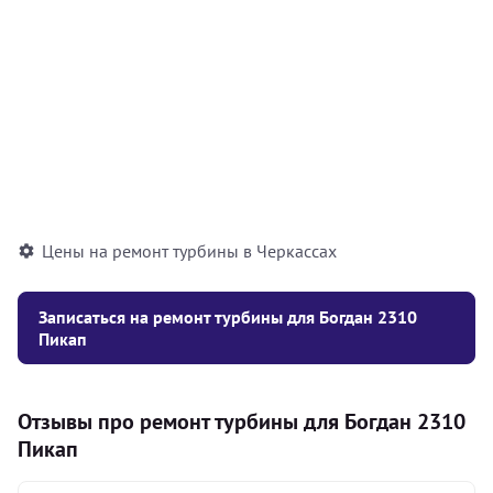
соединений) турбокомпрессора (1шт)
грн
Высверливание шпильки турбокомпрессора
200
(1шт)
грн
Фрезерование плоскости выпускного
1000
коллектора/турбокомпрессора
грн
Цены на ремонт турбины в Черкассах
Записаться на ремонт турбины для Богдан 2310
Пикап
Отзывы про ремонт турбины для Богдан 2310
Пикап