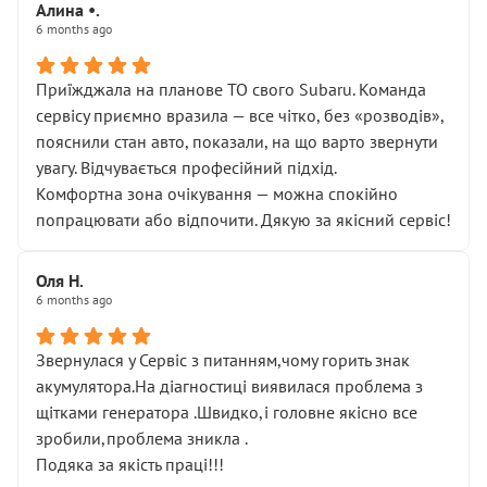
Алина •.
6 months ago
Приїжджала на планове ТО свого Subaru. Команда
сервісу приємно вразила — все чітко, без «розводів»,
пояснили стан авто, показали, на що варто звернути
увагу. Відчувається професійний підхід.
Комфортна зона очікування — можна спокійно
попрацювати або відпочити. Дякую за якісний сервіс!
Оля Н.
6 months ago
Звернулася у Сервіс з питанням,чому горить знак
акумулятора.На діагностиці виявилася проблема з
щітками генератора .Швидко,і головне якісно все
зробили,проблема зникла .
Подяка за якість праці!!!