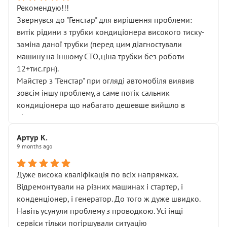
Рекомендую!!!
Звернувся до "Генстар" для вирішення проблеми:
витік рідини з трубки кондиціонера високого тиску-
заміна даної трубки (перед цим діагностували
машину на іншому СТО,ціна трубки без роботи
12+тис.грн).
Майстер з "Генстар" при огляді автомобіля виявив
зовсім іншу проблему,а саме потік сальник
кондиціонера що набагато дешевше вийшло в
підсумку.
Дуже дякую за швидкий і професійний ремонт!
Артур К.
9 months ago
Дуже висока кваліфікація по всіх напрямках.
Відремонтували на різних машинах і стартер, і
конденціонер, і генератор. До того ж дуже швидко.
Навіть усунули проблему з проводкою. Усі інщі
сервіси тільки погіршували ситуацію