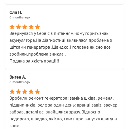
Оля Н.
6 months ago
Звернулася у Сервіс з питанням,чому горить знак
акумулятора.На діагностиці виявилася проблема з
щітками генератора .Швидко,і головне якісно все
зробили,проблема зникла .
Подяка за якість праці!!!
Виген А.
6 months ago
Зробили ремонт генератора: заміна шківа, ременя,
підшипників, реле за один день: вранці завіз, ввечері
забрав, деталі всі знайшлися зразу. Відносно
недорого, швидко, якісно, свист при запуску двигуна
зник.