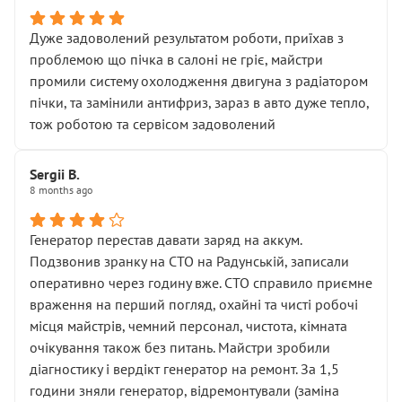
Дуже задоволений результатом роботи, приїхав з
проблемою що пічка в салоні не гріє, майстри
промили систему охолодження двигуна з радіатором
пічки, та замінили антифриз, зараз в авто дуже тепло,
тож роботою та сервісом задоволений
Sergii B.
8 months ago
Генератор перестав давати заряд на аккум.
Подзвонив зранку на СТО на Радунській, записали
оперативно через годину вже. СТО справило приємне
враження на перший погляд, охайні та чисті робочі
місця майстрів, чемний персонал, чистота, кімната
очікування також без питань. Майстри зробили
діагностику і вердікт генератор на ремонт. За 1,5
години зняли генератор, відремонтували (заміна