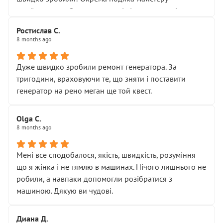
Я — клієнт, який працює на довірі, і саме її цей сервіс
приймальнику Олександру: всі чітко та по суті.
серйозно підірвав.
Молодці! Однозначно буду радити своїм знайомим
Хотілося б більше:
Ростислав С.
звертатися до цього автосервісу.
8 months ago
• належної уваги до авто
• прозорості в роботах і рахунках
• реальної діагностики, а не формального
Дуже швидко зробили ремонт генератора. За
“подивились і поїхав”
тригодини, враховуючи те, що зняти і поставити
На жаль, складається враження, що сервіс працює не
генератор на рено меган ще той квест.
на якість, а “аби швидше і дорожче”. Саме це і псує
загальне враження та бажання повертатися.
Olga С.
Стосовно комунікації - все добре
8 months ago
Мені все сподобалося, якість, швидкість, розуміння
що я жінка і не тямлю в машинах. Нічого лишнього не
робили, а навпаки допомогли розібратися з
машиною. Дякую ви чудові.
Диана Д.