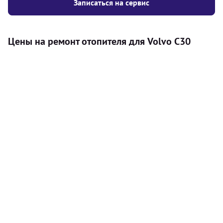
Записаться на сервис
Цены на ремонт отопителя для Volvo C30
Услуга
Цена
Автономный отопитель
Бесплатный расчет цены установки
Безкоштовно
автономного отопителя
Установка воздушного автономного
8000
грн
отопителя
Установка жидкостного
10000
грн
автономного отопителя