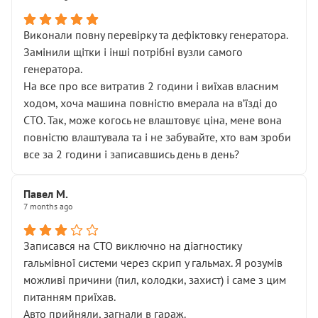
Виконали повну перевірку та дефіктовку генератора.
Замінили щітки і інші потрібні вузли самого
генератора.
На все про все витратив 2 години і виїхав власним
ходом, хоча машина повністю вмерала на вʼїзді до
СТО. Так, може когось не влаштовує ціна, мене вона
повністю влаштувала та і не забувайте, хто вам зроби
все за 2 години і записавшись день в день?
Павел М.
7 months ago
Записався на СТО виключно на діагностику
гальмівної системи через скрип у гальмах. Я розумів
можливі причини (пил, колодки, захист) і саме з цим
питанням приїхав.
Авто прийняли, загнали в гараж.