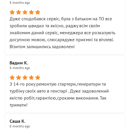
8 months ago
Дуже сподобався сервіс, була з батьком на ТО все
зробили швидко та якісно, раджу всім своїм
знайомим даний сервіс, менеджера все розказують
досупною мовою, слюсарядуже приємні та вічлеві.
Візитом залишились задоволені
Вадим К.
8 months ago
З 14-го року ремонтую стартери,генератори та
турбіну своїх авто в генстарі . Дуже задоволений
якістю робіт,гарантією,сроками виконання. Так
тримати!
Саша К.
8 months ago