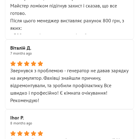
Майстер ломіком підігнув захист і сказав, що все
готово.
Після цього менеджер виставляє рахунок 800 грн, з
яких:
• 300 грн — діагностика гальмівної системи
• 500 грн — діагностика ходової, яку я НЕ замовляв і
Віталій Д.
НЕ погоджував
7 months ago
Я оплатив, але одразу звернув увагу, що це нав’язана
послуга. Тим більше, я був поруч і жодної реальної
Звернувся з проблемою - генератор не давав зарядку
діагностики ходової не проводилось. Після
на акумулятор. Фахівці знайшли причину,
зауваження гроші за цю “послугу” повернули, що
відремонтували, та зробили профілактику. Все
лише підтвердило мою правоту.
швидко і професійно! Є кімната очікування!
Але головне — я виїжджаю з боксу, і скрип у гальмах
Рекомендую!
залишився таким самим, як і був. Тобто оплачена
“діагностика гальм” фактично нічого не дала.
Далі ситуація тільки погіршилась:
Ihor P.
8 months ago
• сказали, що тепер “потрібно знімати колеса”
• що біля авто стояти вже не можна