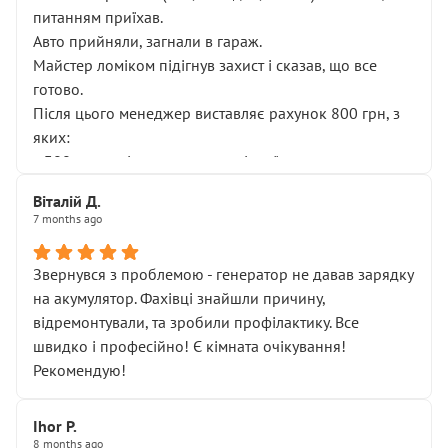
питанням приїхав.
Авто прийняли, загнали в гараж.
Майстер ломіком підігнув захист і сказав, що все
готово.
Після цього менеджер виставляє рахунок 800 грн, з
яких:
• 300 грн — діагностика гальмівної системи
• 500 грн — діагностика ходової, яку я НЕ замовляв і
Віталій Д.
НЕ погоджував
7 months ago
Я оплатив, але одразу звернув увагу, що це нав’язана
послуга. Тим більше, я був поруч і жодної реальної
Звернувся з проблемою - генератор не давав зарядку
діагностики ходової не проводилось. Після
на акумулятор. Фахівці знайшли причину,
зауваження гроші за цю “послугу” повернули, що
відремонтували, та зробили профілактику. Все
лише підтвердило мою правоту.
швидко і професійно! Є кімната очікування!
Але головне — я виїжджаю з боксу, і скрип у гальмах
Рекомендую!
залишився таким самим, як і був. Тобто оплачена
“діагностика гальм” фактично нічого не дала.
Далі ситуація тільки погіршилась:
Ihor P.
8 months ago