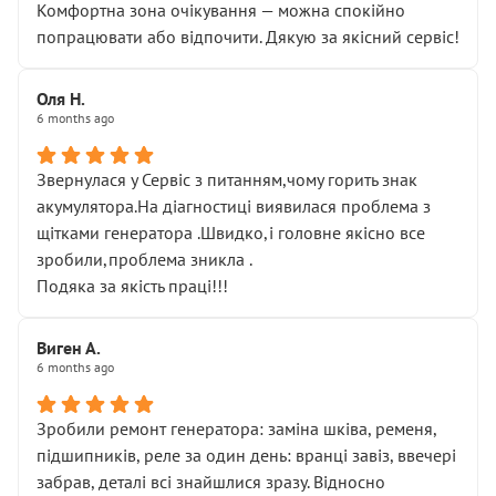
Комфортна зона очікування — можна спокійно
попрацювати або відпочити. Дякую за якісний сервіс!
Оля Н.
6 months ago
Звернулася у Сервіс з питанням,чому горить знак
акумулятора.На діагностиці виявилася проблема з
щітками генератора .Швидко,і головне якісно все
зробили,проблема зникла .
Подяка за якість праці!!!
Виген А.
6 months ago
Зробили ремонт генератора: заміна шківа, ременя,
підшипників, реле за один день: вранці завіз, ввечері
забрав, деталі всі знайшлися зразу. Відносно