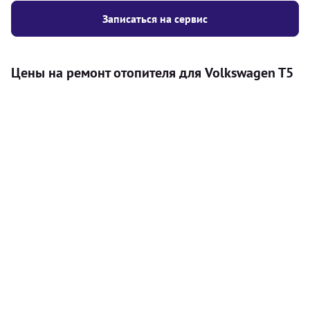
Записаться на сервис
Цены на ремонт отопителя для Volkswagen T5
Услуга
Цена
Автономный отопитель
Бесплатный расчет цены установки
Безкоштовно
автономного отопителя
Установка воздушного автономного
8000
грн
отопителя
Установка жидкостного
10000
грн