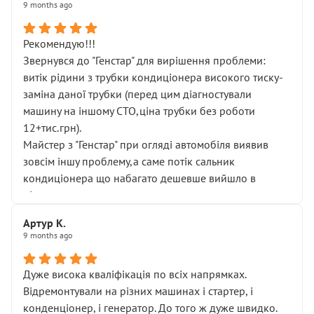
9 months ago
Рекомендую!!!
Звернувся до "Генстар" для вирішення проблеми:
витік рідини з трубки кондиціонера високого тиску-
заміна даної трубки (перед цим діагностували
машину на іншому СТО,ціна трубки без роботи
12+тис.грн).
Майстер з "Генстар" при огляді автомобіля виявив
зовсім іншу проблему,а саме потік сальник
кондиціонера що набагато дешевше вийшло в
підсумку.
Дуже дякую за швидкий і професійний ремонт!
Артур К.
9 months ago
Дуже висока кваліфікація по всіх напрямках.
Відремонтували на різних машинах і стартер, і
конденціонер, і генератор. До того ж дуже швидко.