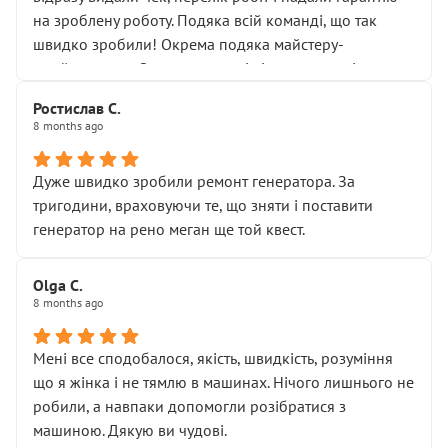
Але після нинішнього візиту такі дрібниці вже не
на зроблену роботу. Подяка всій команді, що так
здаються дрібницями.
швидко зробили! Окрема подяка майстеру-
Я — клієнт, який працює на довірі, і саме її цей сервіс
приймальнику Олександру: всі чітко та по суті.
серйозно підірвав.
Молодці! Однозначно буду радити своїм знайомим
Хотілося б більше:
Ростислав С.
звертатися до цього автосервісу.
8 months ago
• належної уваги до авто
• прозорості в роботах і рахунках
• реальної діагностики, а не формального
Дуже швидко зробили ремонт генератора. За
“подивились і поїхав”
тригодини, враховуючи те, що зняти і поставити
На жаль, складається враження, що сервіс працює не
генератор на рено меган ще той квест.
на якість, а “аби швидше і дорожче”. Саме це і псує
загальне враження та бажання повертатися.
Olga С.
Стосовно комунікації - все добре
8 months ago
Мені все сподобалося, якість, швидкість, розуміння
що я жінка і не тямлю в машинах. Нічого лишнього не
робили, а навпаки допомогли розібратися з
машиною. Дякую ви чудові.