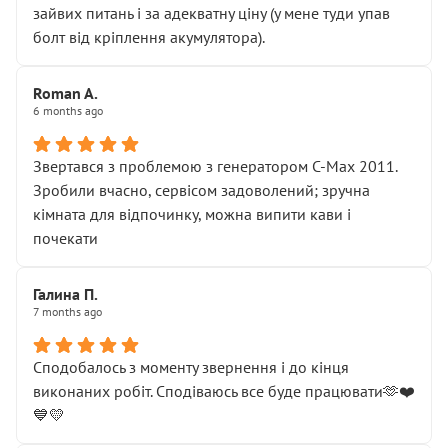
зайвих питань і за адекватну ціну (у мене туди упав
болт від кріплення акумулятора).
Roman A.
6 months ago
Звертався з проблемою з генератором C-Max 2011.
Зробили вчасно, сервісом задоволений; зручна
кімната для відпочинку, можна випити кави і
почекати
Галина П.
7 months ago
Сподобалось з моменту звернення і до кінця
виконаних робіт. Сподіваюсь все буде працювати🫶❤️
💙💛