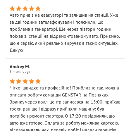
• сказали, що тепер “потрібно знімати колеса”
• що біля авто стояти вже не можна
• почали озвучувати купу додаткових робіт без
Авто привіз на евакуаторі та залишив на станції. Уже
чіткого пояснення
за дві години зателефонували і пояснили, що
( ну все зняли та доробили) дякую!
проблема в генераторі. Ще через півтори години
Окремий момент, який виглядає абсурдно:
поїхав зі станції на відремонтованому авто. Приємно,
мені заявили, що бачок гальмівної рідини потрібно
що є сервіс, який реально виручає в таких ситуаціях.
міняти разом із головним гальмівним циліндром у
Дякую!
зборі.
Для людини, яка хоча б трохи розуміється на техніці,
Andrey M.
це звучить як мінімум непрофесійно, а як максимум —
8 months ago
спроба продати дорогий вузол замість елементарних
ущільнювачів.
Чітко, швидко та професійно! Приблизно так, можна
Що прикро — це не перший мій візит. Раніше міняв у
описати роботу команди GENSTAR на Позняках.
вас стартер, і тоді сервіс наче справив хороше
Зранку через колл-центр записався на 15:00, приїхав
враження. Але згодом знайшов декілька гайок під
трохи раніше і відразу прийняли машину: був
лобовим склом. Мені пояснили, що це “старі гайки, які
потрібен ремонт стартера. О 17:20 повідомили, що
відкручували”, і попросили не хвилюватися. ( надіюсь
авто вже готово. Оплата за роботу можлива карткою,
новий власник, не застяг в полі))
відразу видали чек, перелік робіт і надали гарантію