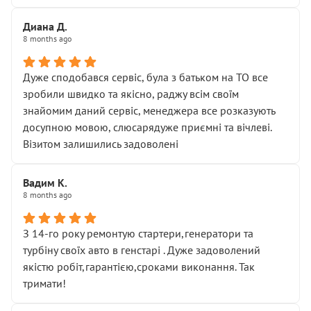
Диана Д.
8 months ago
Дуже сподобався сервіс, була з батьком на ТО все
зробили швидко та якісно, раджу всім своїм
знайомим даний сервіс, менеджера все розказують
досупною мовою, слюсарядуже приємні та вічлеві.
Візитом залишились задоволені
Вадим К.
8 months ago
З 14-го року ремонтую стартери,генератори та
турбіну своїх авто в генстарі . Дуже задоволений
якістю робіт,гарантією,сроками виконання. Так
тримати!