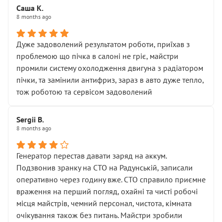
Саша К.
8 months ago
Дуже задоволений результатом роботи, приїхав з
проблемою що пічка в салоні не гріє, майстри
промили систему охолодження двигуна з радіатором
пічки, та замінили антифриз, зараз в авто дуже тепло,
тож роботою та сервісом задоволений
Sergii B.
8 months ago
Генератор перестав давати заряд на аккум.
Подзвонив зранку на СТО на Радунській, записали
оперативно через годину вже. СТО справило приємне
враження на перший погляд, охайні та чисті робочі
місця майстрів, чемний персонал, чистота, кімната
очікування також без питань. Майстри зробили