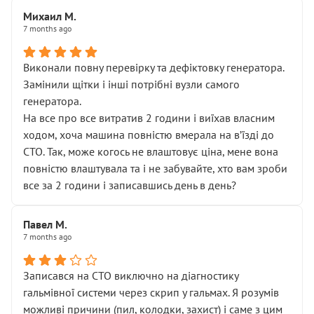
Михаил М.
7 months ago
Виконали повну перевірку та дефіктовку генератора.
Замінили щітки і інші потрібні вузли самого
генератора.
На все про все витратив 2 години і виїхав власним
ходом, хоча машина повністю вмерала на вʼїзді до
СТО. Так, може когось не влаштовує ціна, мене вона
повністю влаштувала та і не забувайте, хто вам зроби
все за 2 години і записавшись день в день?
Павел М.
7 months ago
Записався на СТО виключно на діагностику
гальмівної системи через скрип у гальмах. Я розумів
можливі причини (пил, колодки, захист) і саме з цим