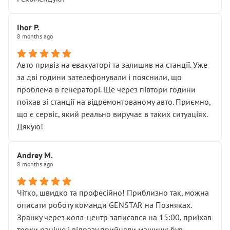
залишився таким самим, як і був. Тобто оплачена
“діагностика гальм” фактично нічого не дала.
Далі ситуація тільки погіршилась:
Ihor P.
8 months ago
• сказали, що тепер “потрібно знімати колеса”
• що біля авто стояти вже не можна
• почали озвучувати купу додаткових робіт без
Авто привіз на евакуаторі та залишив на станції. Уже
чіткого пояснення
за дві години зателефонували і пояснили, що
( ну все зняли та доробили) дякую!
проблема в генераторі. Ще через півтори години
Окремий момент, який виглядає абсурдно:
поїхав зі станції на відремонтованому авто. Приємно,
мені заявили, що бачок гальмівної рідини потрібно
що є сервіс, який реально виручає в таких ситуаціях.
міняти разом із головним гальмівним циліндром у
Дякую!
зборі.
Для людини, яка хоча б трохи розуміється на техніці,
Andrey M.
це звучить як мінімум непрофесійно, а як максимум —
8 months ago
спроба продати дорогий вузол замість елементарних
ущільнювачів.
Чітко, швидко та професійно! Приблизно так, можна
Що прикро — це не перший мій візит. Раніше міняв у
описати роботу команди GENSTAR на Позняках.
вас стартер, і тоді сервіс наче справив хороше
Зранку через колл-центр записався на 15:00, приїхав
враження. Але згодом знайшов декілька гайок під
трохи раніше і відразу прийняли машину: був