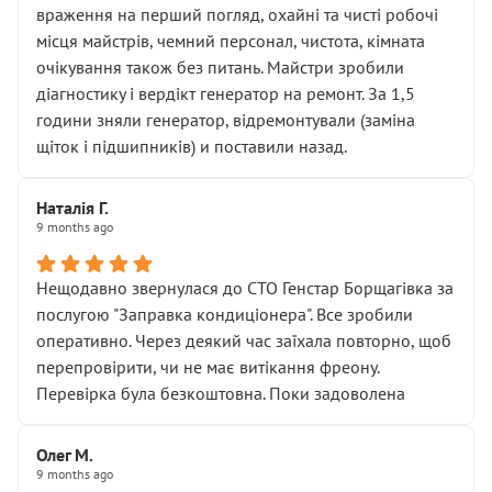
враження на перший погляд, охайні та чисті робочі
місця майстрів, чемний персонал, чистота, кімната
очікування також без питань. Майстри зробили
діагностику і вердікт генератор на ремонт. За 1,5
години зняли генератор, відремонтували (заміна
щіток і підшипників) и поставили назад.
Наталія Г.
9 months ago
Нещодавно звернулася до СТО Генстар Борщагівка за
послугою "Заправка кондиціонера". Все зробили
оперативно. Через деякий час заїхала повторно, щоб
перепровірити, чи не має витікання фреону.
Перевірка була безкоштовна. Поки задоволена
Олег М.
9 months ago