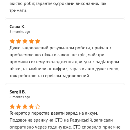
якістю робіт,гарантією,сроками виконання. Так
тримати!
Саша К.
8 months ago
Дуже задоволений результатом роботи, приїхав з
проблемою що пічка в салоні не гріє, майстри
промили систему охолодження двигуна з радіатором
пічки, та замінили антифриз, зараз в авто дуже тепло,
тож роботою та сервісом задоволений
Sergii B.
8 months ago
Генератор перестав давати заряд на аккум.
Подзвонив зранку на СТО на Радунській, записали
оперативно через годину вже. СТО справило приємне