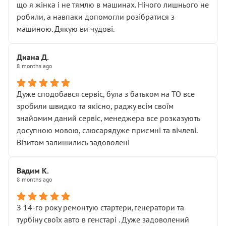
що я жінка і не тямлю в машинах. Нічого лишнього не
робили, а навпаки допомогли розібратися з
машиною. Дякую ви чудові.
Диана Д.
8 months ago
Дуже сподобався сервіс, була з батьком на ТО все
зробили швидко та якісно, раджу всім своїм
знайомим даний сервіс, менеджера все розказують
досупною мовою, слюсарядуже приємні та вічлеві.
Візитом залишились задоволені
Вадим К.
8 months ago
З 14-го року ремонтую стартери,генератори та
турбіну своїх авто в генстарі . Дуже задоволений