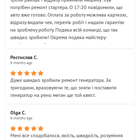
лобовим склом. Мені пояснили, що це “старі гайки, які
потрібен ремонт стартера. О 17:20 повідомили, що
відкручували”, і попросили не хвилюватися. ( надіюсь
авто вже готово. Оплата за роботу можлива карткою,
новий власник, не застяг в полі))
відразу видали чек, перелік робіт і надали гарантію
Але після нинішнього візиту такі дрібниці вже не
на зроблену роботу. Подяка всій команді, що так
здаються дрібницями.
швидко зробили! Окрема подяка майстеру-
Я — клієнт, який працює на довірі, і саме її цей сервіс
приймальнику Олександру: всі чітко та по суті.
серйозно підірвав.
Молодці! Однозначно буду радити своїм знайомим
Хотілося б більше:
Ростислав С.
звертатися до цього автосервісу.
8 months ago
• належної уваги до авто
• прозорості в роботах і рахунках
• реальної діагностики, а не формального
Дуже швидко зробили ремонт генератора. За
“подивились і поїхав”
тригодини, враховуючи те, що зняти і поставити
На жаль, складається враження, що сервіс працює не
генератор на рено меган ще той квест.
на якість, а “аби швидше і дорожче”. Саме це і псує
загальне враження та бажання повертатися.
Olga С.
Стосовно комунікації - все добре
8 months ago
Мені все сподобалося, якість, швидкість, розуміння