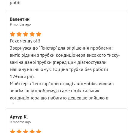
робіт.
Валентин
9 months ago
Рекомендую!!!
Звернувся до "Генстар" для вирішення проблеми:
витік рідини з трубки кондиціонера високого тиску-
заміна даної трубки (перед цим діагностували
машину на іншому СТО,ціна трубки без роботи
12+тис.грн).
Майстер з "Генстар" при огляді автомобіля виявив
зовсім іншу проблему,а саме потік сальник
кондиціонера що набагато дешевше вийшло в
підсумку.
Дуже дякую за швидкий і професійний ремонт!
Артур К.
9 months ago