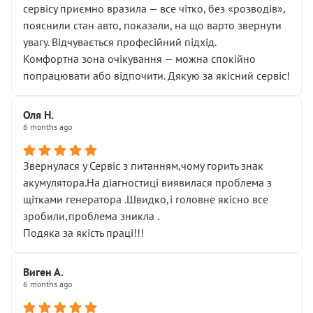
сервісу приємно вразила — все чітко, без «розводів»,
пояснили стан авто, показали, на що варто звернути
увагу. Відчувається професійний підхід.
Комфортна зона очікування — можна спокійно
попрацювати або відпочити. Дякую за якісний сервіс!
Оля Н.
6 months ago
Звернулася у Сервіс з питанням,чому горить знак
акумулятора.На діагностиці виявилася проблема з
щітками генератора .Швидко,і головне якісно все
зробили,проблема зникла .
Подяка за якість праці!!!
Виген А.
6 months ago