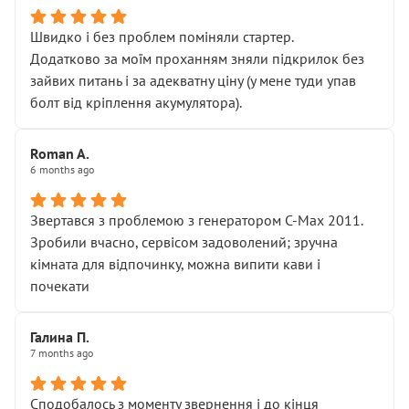
Швидко і без проблем поміняли стартер.
Додатково за моїм проханням зняли підкрилок без
зайвих питань і за адекватну ціну (у мене туди упав
болт від кріплення акумулятора).
Roman A.
6 months ago
Звертався з проблемою з генератором C-Max 2011.
Зробили вчасно, сервісом задоволений; зручна
кімната для відпочинку, можна випити кави і
почекати
Галина П.
7 months ago
Сподобалось з моменту звернення і до кінця