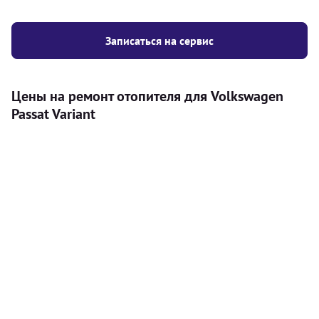
Записаться на сервис
Цены на ремонт отопителя для Volkswagen
Passat Variant
Услуга
Цена
Автономный отопитель
Бесплатный расчет цены установки
Безкоштовно
автономного отопителя
Установка воздушного автономного
8000
грн
отопителя