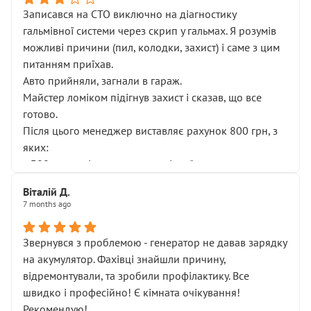
Записався на СТО виключно на діагностику
гальмівної системи через скрип у гальмах. Я розумів
можливі причини (пил, колодки, захист) і саме з цим
питанням приїхав.
Авто прийняли, загнали в гараж.
Майстер ломіком підігнув захист і сказав, що все
готово.
Після цього менеджер виставляє рахунок 800 грн, з
яких:
• 300 грн — діагностика гальмівної системи
• 500 грн — діагностика ходової, яку я НЕ замовляв і
Віталій Д.
НЕ погоджував
7 months ago
Я оплатив, але одразу звернув увагу, що це нав’язана
послуга. Тим більше, я був поруч і жодної реальної
Звернувся з проблемою - генератор не давав зарядку
діагностики ходової не проводилось. Після
на акумулятор. Фахівці знайшли причину,
зауваження гроші за цю “послугу” повернули, що
відремонтували, та зробили профілактику. Все
лише підтвердило мою правоту.
швидко і професійно! Є кімната очікування!
Але головне — я виїжджаю з боксу, і скрип у гальмах
Рекомендую!