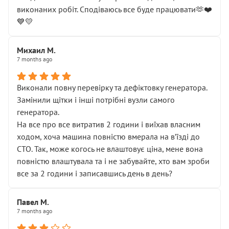
виконаних робіт. Сподіваюсь все буде працювати🫶❤️
💙💛
Михаил М.
7 months ago
Виконали повну перевірку та дефіктовку генератора.
Замінили щітки і інші потрібні вузли самого
генератора.
На все про все витратив 2 години і виїхав власним
ходом, хоча машина повністю вмерала на вʼїзді до
СТО. Так, може когось не влаштовує ціна, мене вона
повністю влаштувала та і не забувайте, хто вам зроби
все за 2 години і записавшись день в день?
Павел М.
7 months ago