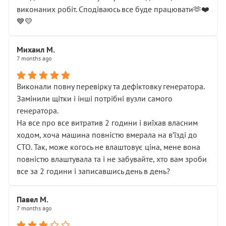
виконаних робіт. Сподіваюсь все буде працювати🫶❤️
💙💛
Михаил М.
7 months ago
Виконали повну перевірку та дефіктовку генератора.
Замінили щітки і інші потрібні вузли самого
генератора.
На все про все витратив 2 години і виїхав власним
ходом, хоча машина повністю вмерала на вʼїзді до
СТО. Так, може когось не влаштовує ціна, мене вона
повністю влаштувала та і не забувайте, хто вам зроби
все за 2 години і записавшись день в день?
Павел М.
7 months ago