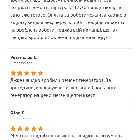
лобовим склом. Мені пояснили, що це “старі гайки, які
потрібен ремонт стартера. О 17:20 повідомили, що
відкручували”, і попросили не хвилюватися. ( надіюсь
авто вже готово. Оплата за роботу можлива карткою,
новий власник, не застяг в полі))
відразу видали чек, перелік робіт і надали гарантію
Але після нинішнього візиту такі дрібниці вже не
на зроблену роботу. Подяка всій команді, що так
здаються дрібницями.
швидко зробили! Окрема подяка майстеру-
Я — клієнт, який працює на довірі, і саме її цей сервіс
приймальнику Олександру: всі чітко та по суті.
серйозно підірвав.
Молодці! Однозначно буду радити своїм знайомим
Хотілося б більше:
Ростислав С.
звертатися до цього автосервісу.
8 months ago
• належної уваги до авто
• прозорості в роботах і рахунках
• реальної діагностики, а не формального
Дуже швидко зробили ремонт генератора. За
“подивились і поїхав”
тригодини, враховуючи те, що зняти і поставити
На жаль, складається враження, що сервіс працює не
генератор на рено меган ще той квест.
на якість, а “аби швидше і дорожче”. Саме це і псує
загальне враження та бажання повертатися.
Olga С.
Стосовно комунікації - все добре
8 months ago
Мені все сподобалося, якість, швидкість, розуміння