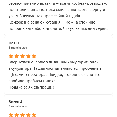
сервісу приємно вразила — все чітко, без «розводів»,
пояснили стан авто, показали, на що варто звернути
увагу. Відчувається професійний підхід.
Комфортна зона очікування — можна спокійно
попрацювати або відпочити. Дякую за якісний сервіс!
Оля Н.
6 months ago
Звернулася у Сервіс з питанням,чому горить знак
акумулятора.На діагностиці виявилася проблема з
щітками генератора .Швидко,і головне якісно все
зробили,проблема зникла .
Подяка за якість праці!!!
Виген А.
6 months ago