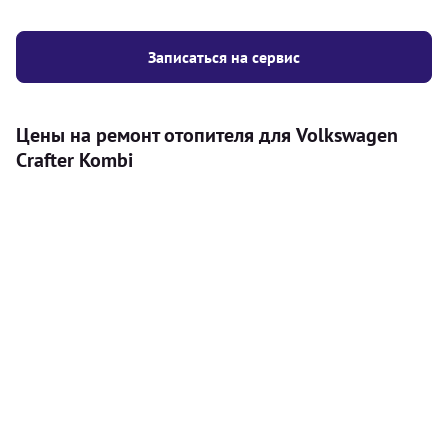
Записаться на сервис
Цены на ремонт отопителя для Volkswagen
Crafter Kombi
Услуга
Цена
Автономный отопитель
Бесплатный расчет цены установки
Безкоштовно
автономного отопителя
Установка воздушного автономного
8000
грн
отопителя