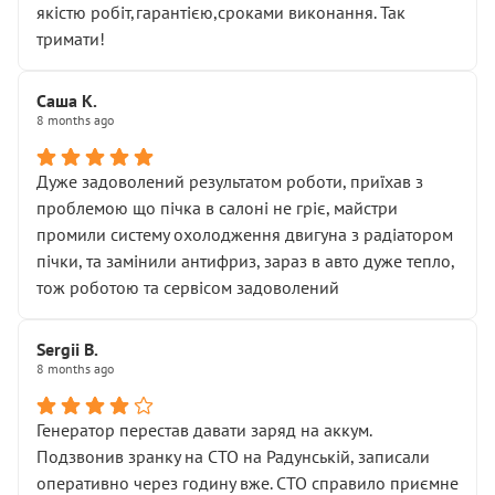
якістю робіт,гарантією,сроками виконання. Так
тримати!
Саша К.
8 months ago
Дуже задоволений результатом роботи, приїхав з
проблемою що пічка в салоні не гріє, майстри
промили систему охолодження двигуна з радіатором
пічки, та замінили антифриз, зараз в авто дуже тепло,
тож роботою та сервісом задоволений
Sergii B.
8 months ago
Генератор перестав давати заряд на аккум.
Подзвонив зранку на СТО на Радунській, записали
оперативно через годину вже. СТО справило приємне