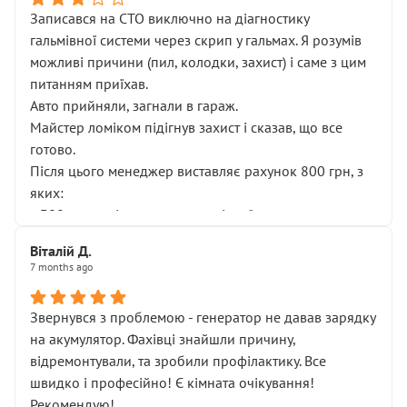
Записався на СТО виключно на діагностику
гальмівної системи через скрип у гальмах. Я розумів
можливі причини (пил, колодки, захист) і саме з цим
питанням приїхав.
Авто прийняли, загнали в гараж.
Майстер ломіком підігнув захист і сказав, що все
готово.
Після цього менеджер виставляє рахунок 800 грн, з
яких:
• 300 грн — діагностика гальмівної системи
• 500 грн — діагностика ходової, яку я НЕ замовляв і
Віталій Д.
НЕ погоджував
7 months ago
Я оплатив, але одразу звернув увагу, що це нав’язана
послуга. Тим більше, я був поруч і жодної реальної
Звернувся з проблемою - генератор не давав зарядку
діагностики ходової не проводилось. Після
на акумулятор. Фахівці знайшли причину,
зауваження гроші за цю “послугу” повернули, що
відремонтували, та зробили профілактику. Все
лише підтвердило мою правоту.
швидко і професійно! Є кімната очікування!
Але головне — я виїжджаю з боксу, і скрип у гальмах
Рекомендую!