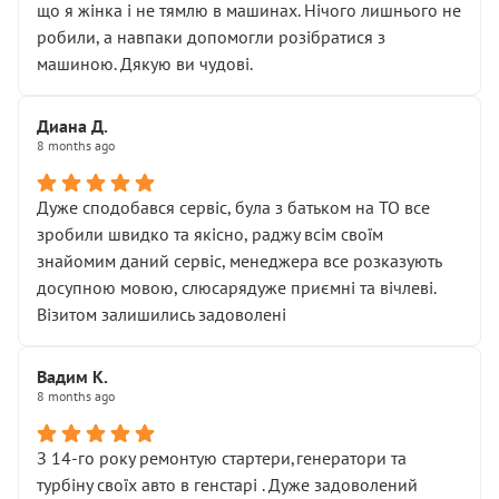
що я жінка і не тямлю в машинах. Нічого лишнього не
робили, а навпаки допомогли розібратися з
машиною. Дякую ви чудові.
Диана Д.
8 months ago
Дуже сподобався сервіс, була з батьком на ТО все
зробили швидко та якісно, раджу всім своїм
знайомим даний сервіс, менеджера все розказують
досупною мовою, слюсарядуже приємні та вічлеві.
Візитом залишились задоволені
Вадим К.
8 months ago
З 14-го року ремонтую стартери,генератори та
турбіну своїх авто в генстарі . Дуже задоволений