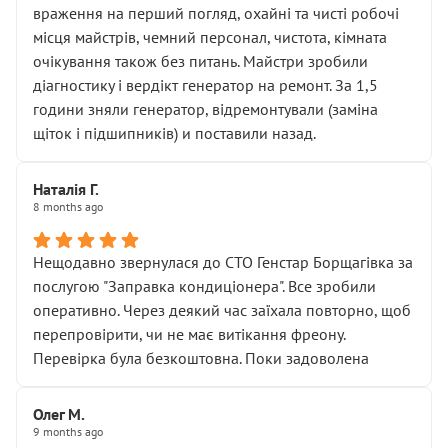
враження на перший погляд, охайні та чисті робочі
місця майстрів, чемний персонал, чистота, кімната
очікування також без питань. Майстри зробили
діагностику і вердікт генератор на ремонт. За 1,5
години зняли генератор, відремонтували (заміна
щіток і підшипників) и поставили назад.
Наталія Г.
8 months ago
Нещодавно звернулася до СТО Генстар Борщагівка за
послугою "Заправка кондиціонера". Все зробили
оперативно. Через деякий час заїхала повторно, щоб
перепровірити, чи не має витікання фреону.
Перевірка була безкоштовна. Поки задоволена
Олег М.
9 months ago