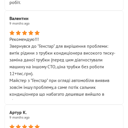
робіт.
Валентин
9 months ago
Рекомендую!!!
Звернувся до "Генстар" для вирішення проблеми:
витік рідини з трубки кондиціонера високого тиску-
заміна даної трубки (перед цим діагностували
машину на іншому СТО,ціна трубки без роботи
12+тис.грн).
Майстер з "Генстар" при огляді автомобіля виявив
зовсім іншу проблему,а саме потік сальник
кондиціонера що набагато дешевше вийшло в
підсумку.
Дуже дякую за швидкий і професійний ремонт!
Артур К.
9 months ago