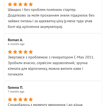
Швидко і без проблем поміняли стартер.
Додатково за моїм проханням зняли підкрилок без
зайвих питань і за адекватну ціну (у мене туди упав
болт від кріплення акумулятора).
Roman A.
6 months ago
Звертався з проблемою з генератором C-Max 2011.
Зробили вчасно, сервісом задоволений; зручна
кімната для відпочинку, можна випити кави і
почекати
Галина П.
7 months ago
Сподобалось з моменту звернення і до кінця