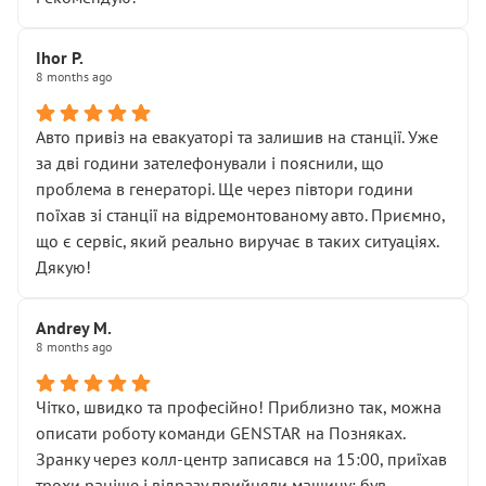
залишився таким самим, як і був. Тобто оплачена
“діагностика гальм” фактично нічого не дала.
Далі ситуація тільки погіршилась:
Ihor P.
8 months ago
• сказали, що тепер “потрібно знімати колеса”
• що біля авто стояти вже не можна
• почали озвучувати купу додаткових робіт без
Авто привіз на евакуаторі та залишив на станції. Уже
чіткого пояснення
за дві години зателефонували і пояснили, що
( ну все зняли та доробили) дякую!
проблема в генераторі. Ще через півтори години
Окремий момент, який виглядає абсурдно:
поїхав зі станції на відремонтованому авто. Приємно,
мені заявили, що бачок гальмівної рідини потрібно
що є сервіс, який реально виручає в таких ситуаціях.
міняти разом із головним гальмівним циліндром у
Дякую!
зборі.
Для людини, яка хоча б трохи розуміється на техніці,
Andrey M.
це звучить як мінімум непрофесійно, а як максимум —
8 months ago
спроба продати дорогий вузол замість елементарних
ущільнювачів.
Чітко, швидко та професійно! Приблизно так, можна
Що прикро — це не перший мій візит. Раніше міняв у
описати роботу команди GENSTAR на Позняках.
вас стартер, і тоді сервіс наче справив хороше
Зранку через колл-центр записався на 15:00, приїхав
враження. Але згодом знайшов декілька гайок під
трохи раніше і відразу прийняли машину: був