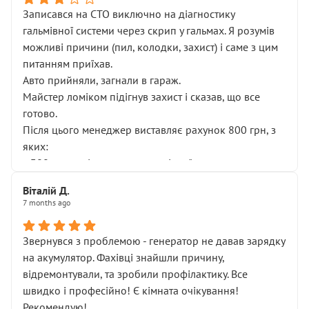
Записався на СТО виключно на діагностику
гальмівної системи через скрип у гальмах. Я розумів
можливі причини (пил, колодки, захист) і саме з цим
питанням приїхав.
Авто прийняли, загнали в гараж.
Майстер ломіком підігнув захист і сказав, що все
готово.
Після цього менеджер виставляє рахунок 800 грн, з
яких:
• 300 грн — діагностика гальмівної системи
• 500 грн — діагностика ходової, яку я НЕ замовляв і
Віталій Д.
НЕ погоджував
7 months ago
Я оплатив, але одразу звернув увагу, що це нав’язана
послуга. Тим більше, я був поруч і жодної реальної
Звернувся з проблемою - генератор не давав зарядку
діагностики ходової не проводилось. Після
на акумулятор. Фахівці знайшли причину,
зауваження гроші за цю “послугу” повернули, що
відремонтували, та зробили профілактику. Все
лише підтвердило мою правоту.
швидко і професійно! Є кімната очікування!
Але головне — я виїжджаю з боксу, і скрип у гальмах
Рекомендую!