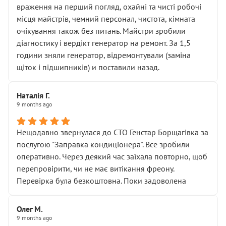
враження на перший погляд, охайні та чисті робочі
місця майстрів, чемний персонал, чистота, кімната
очікування також без питань. Майстри зробили
діагностику і вердікт генератор на ремонт. За 1,5
години зняли генератор, відремонтували (заміна
щіток і підшипників) и поставили назад.
Наталія Г.
9 months ago
Нещодавно звернулася до СТО Генстар Борщагівка за
послугою "Заправка кондиціонера". Все зробили
оперативно. Через деякий час заїхала повторно, щоб
перепровірити, чи не має витікання фреону.
Перевірка була безкоштовна. Поки задоволена
Олег М.
9 months ago