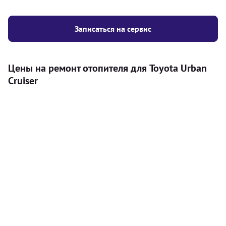
Записаться на сервис
Цены на ремонт отопителя для Toyota Urban
Cruiser
Услуга
Цена
Автономный отопитель
Бесплатный расчет цены установки
Безкоштовно
автономного отопителя
Установка воздушного автономного
8000
грн
отопителя