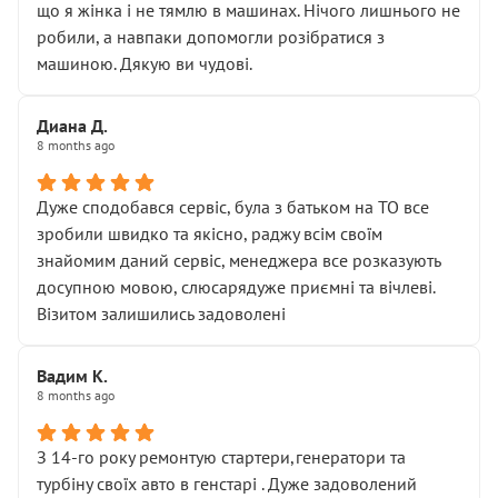
що я жінка і не тямлю в машинах. Нічого лишнього не
робили, а навпаки допомогли розібратися з
машиною. Дякую ви чудові.
Диана Д.
8 months ago
Дуже сподобався сервіс, була з батьком на ТО все
зробили швидко та якісно, раджу всім своїм
знайомим даний сервіс, менеджера все розказують
досупною мовою, слюсарядуже приємні та вічлеві.
Візитом залишились задоволені
Вадим К.
8 months ago
З 14-го року ремонтую стартери,генератори та
турбіну своїх авто в генстарі . Дуже задоволений