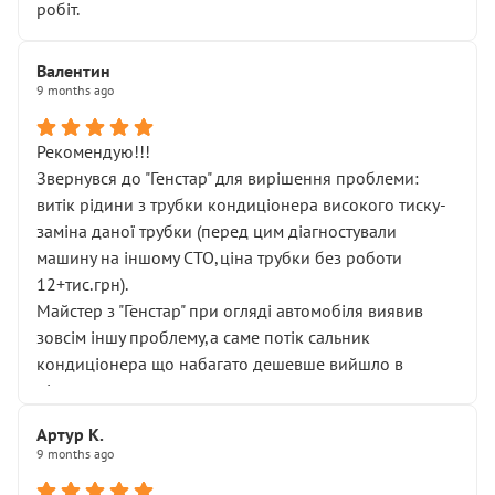
робіт.
Валентин
9 months ago
Рекомендую!!!
Звернувся до "Генстар" для вирішення проблеми:
витік рідини з трубки кондиціонера високого тиску-
заміна даної трубки (перед цим діагностували
машину на іншому СТО,ціна трубки без роботи
12+тис.грн).
Майстер з "Генстар" при огляді автомобіля виявив
зовсім іншу проблему,а саме потік сальник
кондиціонера що набагато дешевше вийшло в
підсумку.
Дуже дякую за швидкий і професійний ремонт!
Артур К.
9 months ago