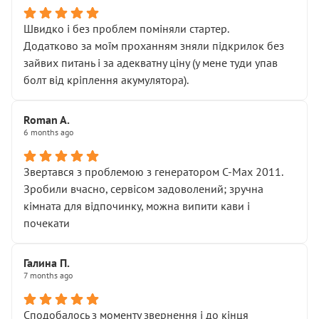
Швидко і без проблем поміняли стартер.
Додатково за моїм проханням зняли підкрилок без
зайвих питань і за адекватну ціну (у мене туди упав
болт від кріплення акумулятора).
Roman A.
6 months ago
Звертався з проблемою з генератором C-Max 2011.
Зробили вчасно, сервісом задоволений; зручна
кімната для відпочинку, можна випити кави і
почекати
Галина П.
7 months ago
Сподобалось з моменту звернення і до кінця