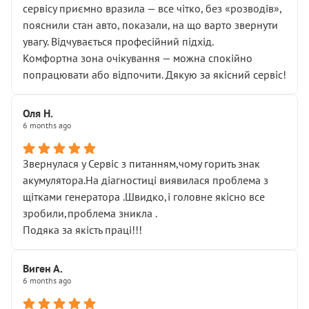
сервісу приємно вразила — все чітко, без «розводів»,
пояснили стан авто, показали, на що варто звернути
увагу. Відчувається професійний підхід.
Комфортна зона очікування — можна спокійно
попрацювати або відпочити. Дякую за якісний сервіс!
Оля Н.
6 months ago
Звернулася у Сервіс з питанням,чому горить знак
акумулятора.На діагностиці виявилася проблема з
щітками генератора .Швидко,і головне якісно все
зробили,проблема зникла .
Подяка за якість праці!!!
Виген А.
6 months ago