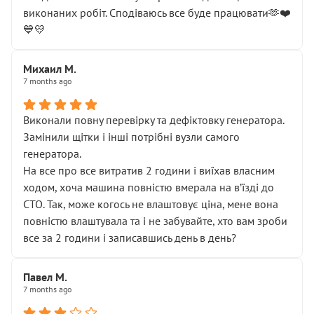
виконаних робіт. Сподіваюсь все буде працювати🫶❤️
💙💛
Михаил М.
7 months ago
Виконали повну перевірку та дефіктовку генератора.
Замінили щітки і інші потрібні вузли самого
генератора.
На все про все витратив 2 години і виїхав власним
ходом, хоча машина повністю вмерала на вʼїзді до
СТО. Так, може когось не влаштовує ціна, мене вона
повністю влаштувала та і не забувайте, хто вам зроби
все за 2 години і записавшись день в день?
Павел М.
7 months ago