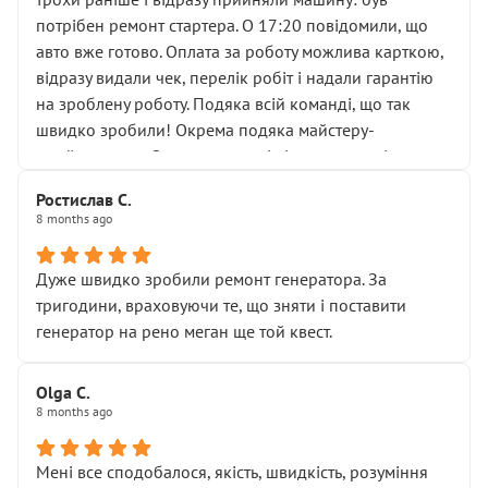
лобовим склом. Мені пояснили, що це “старі гайки, які
потрібен ремонт стартера. О 17:20 повідомили, що
відкручували”, і попросили не хвилюватися. ( надіюсь
авто вже готово. Оплата за роботу можлива карткою,
новий власник, не застяг в полі))
відразу видали чек, перелік робіт і надали гарантію
Але після нинішнього візиту такі дрібниці вже не
на зроблену роботу. Подяка всій команді, що так
здаються дрібницями.
швидко зробили! Окрема подяка майстеру-
Я — клієнт, який працює на довірі, і саме її цей сервіс
приймальнику Олександру: всі чітко та по суті.
серйозно підірвав.
Молодці! Однозначно буду радити своїм знайомим
Хотілося б більше:
Ростислав С.
звертатися до цього автосервісу.
8 months ago
• належної уваги до авто
• прозорості в роботах і рахунках
• реальної діагностики, а не формального
Дуже швидко зробили ремонт генератора. За
“подивились і поїхав”
тригодини, враховуючи те, що зняти і поставити
На жаль, складається враження, що сервіс працює не
генератор на рено меган ще той квест.
на якість, а “аби швидше і дорожче”. Саме це і псує
загальне враження та бажання повертатися.
Olga С.
Стосовно комунікації - все добре
8 months ago
Мені все сподобалося, якість, швидкість, розуміння