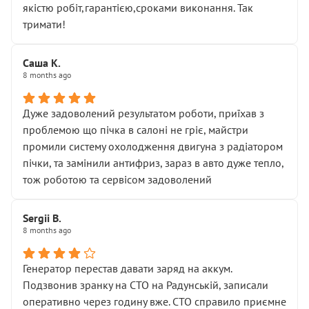
якістю робіт,гарантією,сроками виконання. Так
тримати!
Саша К.
8 months ago
Дуже задоволений результатом роботи, приїхав з
проблемою що пічка в салоні не гріє, майстри
промили систему охолодження двигуна з радіатором
пічки, та замінили антифриз, зараз в авто дуже тепло,
тож роботою та сервісом задоволений
Sergii B.
8 months ago
Генератор перестав давати заряд на аккум.
Подзвонив зранку на СТО на Радунській, записали
оперативно через годину вже. СТО справило приємне