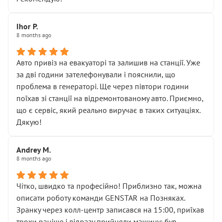
залишився таким самим, як і був. Тобто оплачена
“діагностика гальм” фактично нічого не дала.
Далі ситуація тільки погіршилась:
Ihor P.
8 months ago
• сказали, що тепер “потрібно знімати колеса”
• що біля авто стояти вже не можна
• почали озвучувати купу додаткових робіт без
Авто привіз на евакуаторі та залишив на станції. Уже
чіткого пояснення
за дві години зателефонували і пояснили, що
( ну все зняли та доробили) дякую!
проблема в генераторі. Ще через півтори години
Окремий момент, який виглядає абсурдно:
поїхав зі станції на відремонтованому авто. Приємно,
мені заявили, що бачок гальмівної рідини потрібно
що є сервіс, який реально виручає в таких ситуаціях.
міняти разом із головним гальмівним циліндром у
Дякую!
зборі.
Для людини, яка хоча б трохи розуміється на техніці,
Andrey M.
це звучить як мінімум непрофесійно, а як максимум —
8 months ago
спроба продати дорогий вузол замість елементарних
ущільнювачів.
Чітко, швидко та професійно! Приблизно так, можна
Що прикро — це не перший мій візит. Раніше міняв у
описати роботу команди GENSTAR на Позняках.
вас стартер, і тоді сервіс наче справив хороше
Зранку через колл-центр записався на 15:00, приїхав
враження. Але згодом знайшов декілька гайок під
трохи раніше і відразу прийняли машину: був