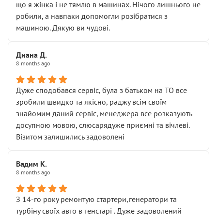
що я жінка і не тямлю в машинах. Нічого лишнього не
робили, а навпаки допомогли розібратися з
машиною. Дякую ви чудові.
Диана Д.
8 months ago
Дуже сподобався сервіс, була з батьком на ТО все
зробили швидко та якісно, раджу всім своїм
знайомим даний сервіс, менеджера все розказують
досупною мовою, слюсарядуже приємні та вічлеві.
Візитом залишились задоволені
Вадим К.
8 months ago
З 14-го року ремонтую стартери,генератори та
турбіну своїх авто в генстарі . Дуже задоволений