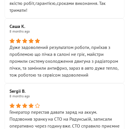
якістю робіт,гарантією,сроками виконання. Так
тримати!
Саша К.
8 months ago
Дуже задоволений результатом роботи, приїхав з
проблемою що пічка в салоні не гріє, майстри
промили систему охолодження двигуна з радіатором
пічки, та замінили антифриз, зараз в авто дуже тепло,
тож роботою та сервісом задоволений
Sergii B.
8 months ago
Генератор перестав давати заряд на аккум.
Подзвонив зранку на СТО на Радунській, записали
оперативно через годину вже. СТО справило приємне