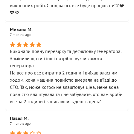
виконаних робіт. Сподіваюсь все буде працювати🫶❤️
💙💛
Михаил М.
7 months ago
Виконали повну перевірку та дефіктовку генератора.
Замінили щітки і інші потрібні вузли самого
генератора.
На все про все витратив 2 години і виїхав власним
ходом, хоча машина повністю вмерала на вʼїзді до
СТО. Так, може когось не влаштовує ціна, мене вона
повністю влаштувала та і не забувайте, хто вам зроби
все за 2 години і записавшись день в день?
Павел М.
7 months ago