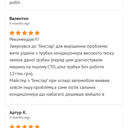
робіт.
Валентин
9 months ago
Рекомендую!!!
Звернувся до "Генстар" для вирішення проблеми:
витік рідини з трубки кондиціонера високого тиску-
заміна даної трубки (перед цим діагностували
машину на іншому СТО,ціна трубки без роботи
12+тис.грн).
Майстер з "Генстар" при огляді автомобіля виявив
зовсім іншу проблему,а саме потік сальник
кондиціонера що набагато дешевше вийшло в
підсумку.
Дуже дякую за швидкий і професійний ремонт!
Артур К.
9 months ago