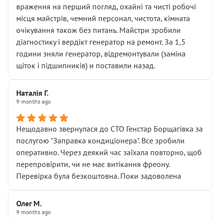
враження на перший погляд, охайні та чисті робочі
місця майстрів, чемний персонал, чистота, кімната
очікування також без питань. Майстри зробили
діагностику і вердікт генератор на ремонт. За 1,5
години зняли генератор, відремонтували (заміна
щіток і підшипників) и поставили назад.
Наталія Г.
9 months ago
Нещодавно звернулася до СТО Генстар Борщагівка за
послугою "Заправка кондиціонера". Все зробили
оперативно. Через деякий час заїхала повторно, щоб
перепровірити, чи не має витікання фреону.
Перевірка була безкоштовна. Поки задоволена
Олег М.
9 months ago