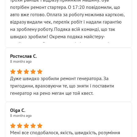
лобовим склом. Мені пояснили, що це “старі гайки, які
потрібен ремонт стартера. О 17:20 повідомили, що
відкручували”, і попросили не хвилюватися. ( надіюсь
авто вже готово. Оплата за роботу можлива карткою,
новий власник, не застяг в полі))
відразу видали чек, перелік робіт і надали гарантію
Але після нинішнього візиту такі дрібниці вже не
на зроблену роботу. Подяка всій команді, що так
здаються дрібницями.
швидко зробили! Окрема подяка майстеру-
Я — клієнт, який працює на довірі, і саме її цей сервіс
приймальнику Олександру: всі чітко та по суті.
серйозно підірвав.
Молодці! Однозначно буду радити своїм знайомим
Хотілося б більше:
Ростислав С.
звертатися до цього автосервісу.
8 months ago
• належної уваги до авто
• прозорості в роботах і рахунках
• реальної діагностики, а не формального
Дуже швидко зробили ремонт генератора. За
“подивились і поїхав”
тригодини, враховуючи те, що зняти і поставити
На жаль, складається враження, що сервіс працює не
генератор на рено меган ще той квест.
на якість, а “аби швидше і дорожче”. Саме це і псує
загальне враження та бажання повертатися.
Olga С.
Стосовно комунікації - все добре
8 months ago
Мені все сподобалося, якість, швидкість, розуміння