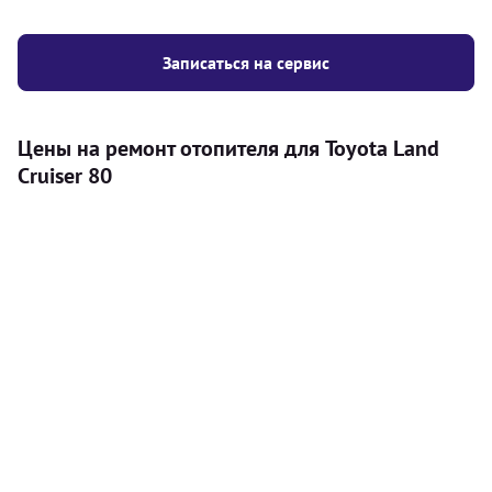
Записаться на сервис
Цены на ремонт отопителя для Toyota Land
Cruiser 80
Услуга
Цена
Автономный отопитель
Бесплатный расчет цены установки
Безкоштовно
автономного отопителя
Установка воздушного автономного
8000
грн
отопителя