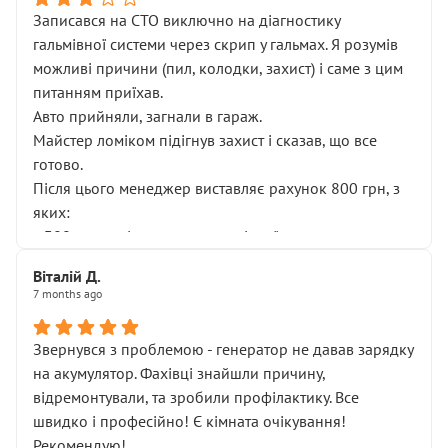
Записався на СТО виключно на діагностику
гальмівної системи через скрип у гальмах. Я розумів
можливі причини (пил, колодки, захист) і саме з цим
питанням приїхав.
Авто прийняли, загнали в гараж.
Майстер ломіком підігнув захист і сказав, що все
готово.
Після цього менеджер виставляє рахунок 800 грн, з
яких:
• 300 грн — діагностика гальмівної системи
• 500 грн — діагностика ходової, яку я НЕ замовляв і
Віталій Д.
НЕ погоджував
7 months ago
Я оплатив, але одразу звернув увагу, що це нав’язана
послуга. Тим більше, я був поруч і жодної реальної
Звернувся з проблемою - генератор не давав зарядку
діагностики ходової не проводилось. Після
на акумулятор. Фахівці знайшли причину,
зауваження гроші за цю “послугу” повернули, що
відремонтували, та зробили профілактику. Все
лише підтвердило мою правоту.
швидко і професійно! Є кімната очікування!
Але головне — я виїжджаю з боксу, і скрип у гальмах
Рекомендую!