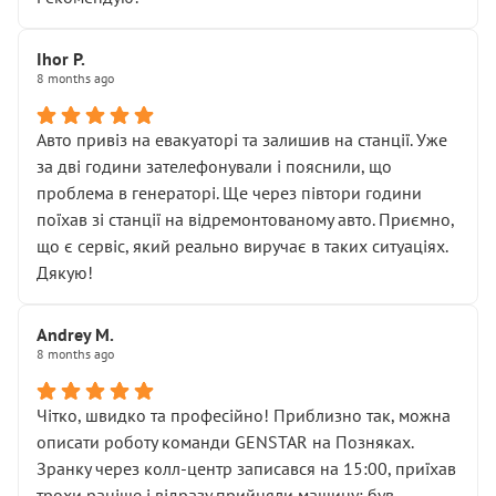
залишився таким самим, як і був. Тобто оплачена
“діагностика гальм” фактично нічого не дала.
Далі ситуація тільки погіршилась:
Ihor P.
8 months ago
• сказали, що тепер “потрібно знімати колеса”
• що біля авто стояти вже не можна
• почали озвучувати купу додаткових робіт без
Авто привіз на евакуаторі та залишив на станції. Уже
чіткого пояснення
за дві години зателефонували і пояснили, що
( ну все зняли та доробили) дякую!
проблема в генераторі. Ще через півтори години
Окремий момент, який виглядає абсурдно:
поїхав зі станції на відремонтованому авто. Приємно,
мені заявили, що бачок гальмівної рідини потрібно
що є сервіс, який реально виручає в таких ситуаціях.
міняти разом із головним гальмівним циліндром у
Дякую!
зборі.
Для людини, яка хоча б трохи розуміється на техніці,
Andrey M.
це звучить як мінімум непрофесійно, а як максимум —
8 months ago
спроба продати дорогий вузол замість елементарних
ущільнювачів.
Чітко, швидко та професійно! Приблизно так, можна
Що прикро — це не перший мій візит. Раніше міняв у
описати роботу команди GENSTAR на Позняках.
вас стартер, і тоді сервіс наче справив хороше
Зранку через колл-центр записався на 15:00, приїхав
враження. Але згодом знайшов декілька гайок під
трохи раніше і відразу прийняли машину: був