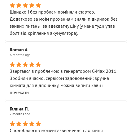
Швидко і без проблем поміняли стартер.
Додатково за моїм проханням зняли підкрилок без
зайвих питань і за адекватну ціну (у мене туди упав
болт від кріплення акумулятора).
Roman A.
6 months ago
Звертався з проблемою з генератором C-Max 2011.
Зробили вчасно, сервісом задоволений; зручна
кімната для відпочинку, можна випити кави і
почекати
Галина П.
7 months ago
Сподобалось з моменту звернення і до кінця