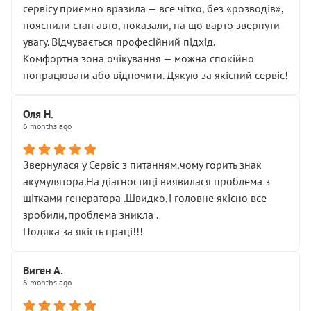
сервісу приємно вразила — все чітко, без «розводів»,
пояснили стан авто, показали, на що варто звернути
увагу. Відчувається професійний підхід.
Комфортна зона очікування — можна спокійно
попрацювати або відпочити. Дякую за якісний сервіс!
Оля Н.
6 months ago
Звернулася у Сервіс з питанням,чому горить знак
акумулятора.На діагностиці виявилася проблема з
щітками генератора .Швидко,і головне якісно все
зробили,проблема зникла .
Подяка за якість праці!!!
Виген А.
6 months ago