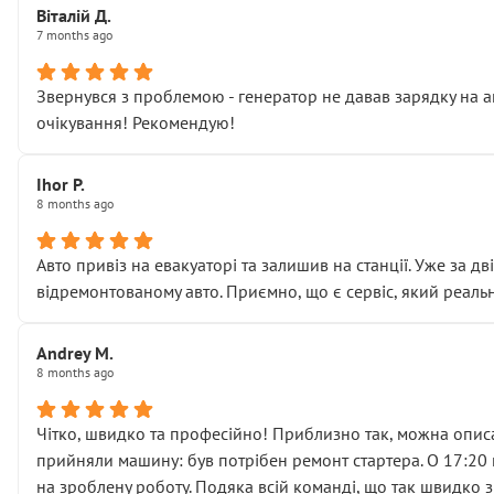
Віталій Д.
• що біля авто стояти вже не можна
7 months ago
• почали озвучувати купу додаткових робіт без чіткого п
( ну все зняли та доробили) дякую!
Звернувся з проблемою - генератор не давав зарядку на а
Окремий момент, який виглядає абсурдно:
очікування! Рекомендую!
мені заявили, що бачок гальмівної рідини потрібно міняти
Для людини, яка хоча б трохи розуміється на техніці, це 
Що прикро — це не перший мій візит. Раніше міняв у вас с
Ihor P.
8 months ago
пояснили, що це “старі гайки, які відкручували”, і попросил
Але після нинішнього візиту такі дрібниці вже не здаютьс
Я — клієнт, який працює на довірі, і саме її цей сервіс сер
Авто привіз на евакуаторі та залишив на станції. Уже за д
Хотілося б більше:
відремонтованому авто. Приємно, що є сервіс, який реальн
• належної уваги до авто
• прозорості в роботах і рахунках
Andrey M.
• реальної діагностики, а не формального “подивились і по
8 months ago
На жаль, складається враження, що сервіс працює не на як
Стосовно комунікації - все добре
Чітко, швидко та професійно! Приблизно так, можна описа
прийняли машину: був потрібен ремонт стартера. О 17:20 п
на зроблену роботу. Подяка всій команді, що так швидко 