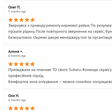
Олег П.
5 months ago
Звернувся з приводу ремонту кермової рейки. По результат
пускати рідину. Після повторного звернення на сервіс, бу
безкоштовно. Окремо дякую менеджеру Іллі за організаці
Алина •.
6 months ago
Приїжджала на планове ТО свого Subaru. Команда сервісу п
професійний підхід.
Комфортна зона очікування — можна спокійно попрацювати
Оля Н.
6 months ago