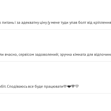
итань і за адекватну ціну (у мене туди упав болт від кріплення
и вчасно, сервісом задоволений; зручна кімната для відпочинк
обіт. Сподіваюсь все буде працювати🫶❤️💙💛