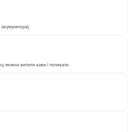
 акумулятора).
у, можна випити кави і почекати