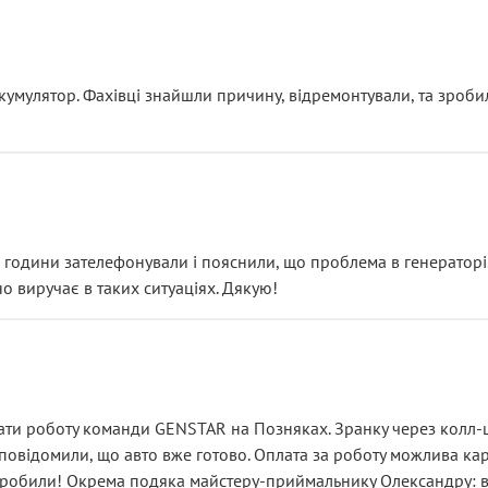
ояснення
кумулятор. Фахівці знайшли причину, відремонтували, та зроби
 разом із головним гальмівним циліндром у зборі.
звучить як мінімум непрофесійно, а як максимум — спроба прод
тартер, і тоді сервіс наче справив хороше враження. Але згодо
и не хвилюватися. ( надіюсь новий власник, не застяг в полі))
я дрібницями.
йозно підірвав.
ві години зателефонували і пояснили, що проблема в генераторі.
о виручає в таких ситуаціях. Дякую!
їхав”
ість, а “аби швидше і дорожче”. Саме це і псує загальне вражен
ти роботу команди GENSTAR на Позняках. Зранку через колл-це
овідомили, що авто вже готово. Оплата за роботу можлива карт
зробили! Окрема подяка майстеру-приймальнику Олександру: всі