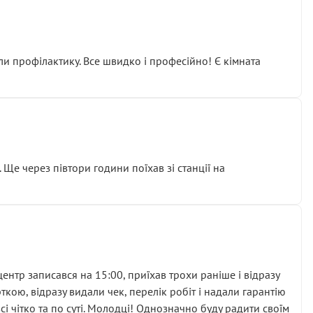
ли профілактику. Все швидко і професійно! Є кімната
ати дорогий вузол замість елементарних ущільнювачів.
м знайшов декілька гайок під лобовим склом. Мені
 Ще через півтори години поїхав зі станції на
ня та бажання повертатися.
нтр записався на 15:00, приїхав трохи раніше і відразу
кою, відразу видали чек, перелік робіт і надали гарантію
 чітко та по суті. Молодці! Однозначно буду радити своїм