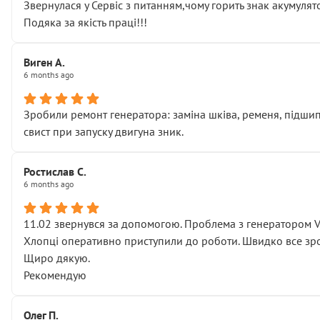
Звернулася у Сервіс з питанням,чому горить знак акумуля
Подяка за якість праці!!!
Виген А.
6 months ago
Зробили ремонт генератора: заміна шківа, ременя, підшипни
свист при запуску двигуна зник.
Ростислав С.
6 months ago
11.02 звернувся за допомогою. Проблема з генератором 
Хлопці оперативно приступили до роботи. Швидко все зро
Щиро дякую.
Рекомендую
Олег П.