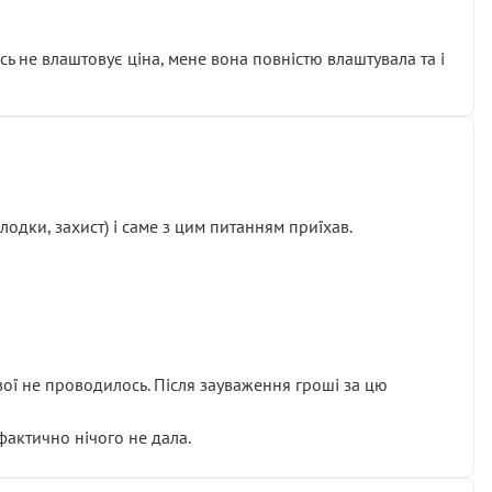
сь не влаштовує ціна, мене вона повністю влаштувала та і
одки, захист) і саме з цим питанням приїхав.
ової не проводилось. Після зауваження гроші за цю
 фактично нічого не дала.