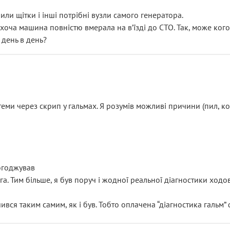
или щітки і інші потрібні вузли самого генератора.
 хоча машина повністю вмерала на вʼїзді до СТО. Так, може кого
 день в день?
еми через скрип у гальмах. Я розумів можливі причини (пил, кол
погоджував
уга. Тим більше, я був поруч і жодної реальної діагностики ход
ився таким самим, як і був. Тобто оплачена “діагностика гальм”