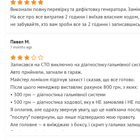
Виконали повну перевірку та дефіктовку генератора. Замін
На все про все витратив 2 години і виїхав власним ходом,
не забувайте, хто вам зроби все за 2 години і записавшись
Павел М.
7 months ago
Записався на СТО виключно на діагностику гальмівної сист
Авто прийняли, загнали в гараж.
Майстер ломіком підігнув захист і сказав, що все готово.
Після цього менеджер виставляє рахунок 800 грн, з яких:
• 300 грн — діагностика гальмівної системи
• 500 грн — діагностика ходової, яку я НЕ замовляв і НЕ 
Я оплатив, але одразу звернув увагу, що це нав’язана посл
“послугу” повернули, що лише підтвердило мою правоту.
Але головне — я виїжджаю з боксу, і скрип у гальмах залиш
Далі ситуація тільки погіршилась:
• сказали, що тепер “потрібно знімати колеса”