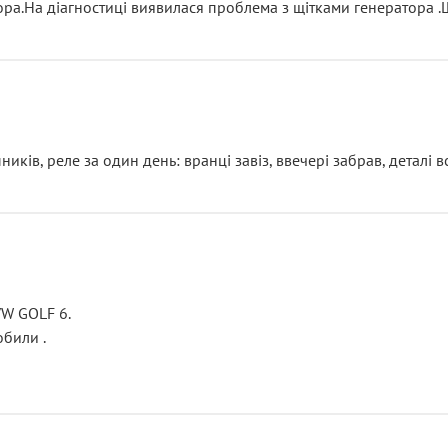
тора.На діагностиці виявилася проблема з щітками генератора 
ків, реле за один день: вранці завіз, ввечері забрав, деталі в
VW GOLF 6.
били .