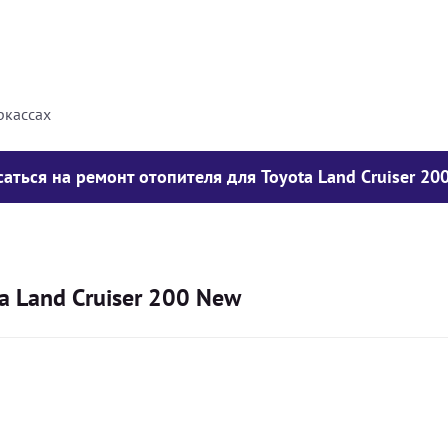
8000
грн
10000
грн
ркассах
саться на ремонт отопителя для Toyota Land Cruiser 20
a Land Cruiser 200 New