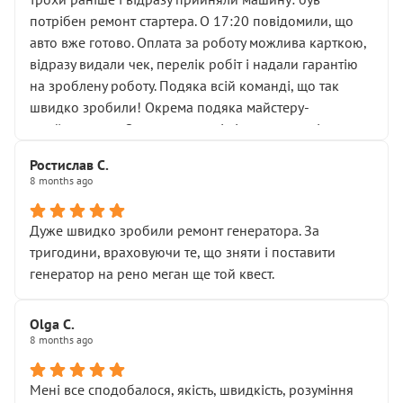
лобовим склом. Мені пояснили, що це “старі гайки, які
потрібен ремонт стартера. О 17:20 повідомили, що
відкручували”, і попросили не хвилюватися. ( надіюсь
авто вже готово. Оплата за роботу можлива карткою,
новий власник, не застяг в полі))
відразу видали чек, перелік робіт і надали гарантію
Але після нинішнього візиту такі дрібниці вже не
на зроблену роботу. Подяка всій команді, що так
здаються дрібницями.
швидко зробили! Окрема подяка майстеру-
Я — клієнт, який працює на довірі, і саме її цей сервіс
приймальнику Олександру: всі чітко та по суті.
серйозно підірвав.
Молодці! Однозначно буду радити своїм знайомим
Хотілося б більше:
Ростислав С.
звертатися до цього автосервісу.
8 months ago
• належної уваги до авто
• прозорості в роботах і рахунках
• реальної діагностики, а не формального
Дуже швидко зробили ремонт генератора. За
“подивились і поїхав”
тригодини, враховуючи те, що зняти і поставити
На жаль, складається враження, що сервіс працює не
генератор на рено меган ще той квест.
на якість, а “аби швидше і дорожче”. Саме це і псує
загальне враження та бажання повертатися.
Olga С.
Стосовно комунікації - все добре
8 months ago
Мені все сподобалося, якість, швидкість, розуміння