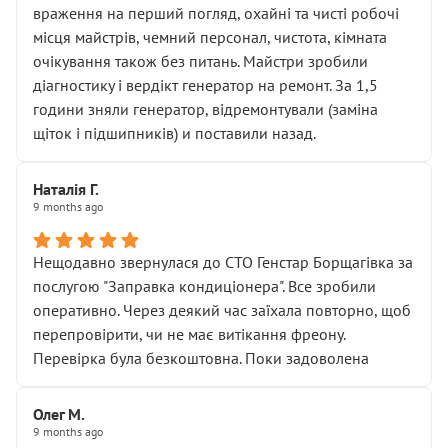
враження на перший погляд, охайні та чисті робочі
місця майстрів, чемний персонал, чистота, кімната
очікування також без питань. Майстри зробили
діагностику і вердікт генератор на ремонт. За 1,5
години зняли генератор, відремонтували (заміна
щіток і підшипників) и поставили назад.
Наталія Г.
9 months ago
Нещодавно звернулася до СТО Генстар Борщагівка за
послугою "Заправка кондиціонера". Все зробили
оперативно. Через деякий час заїхала повторно, щоб
перепровірити, чи не має витікання фреону.
Перевірка була безкоштовна. Поки задоволена
Олег М.
9 months ago