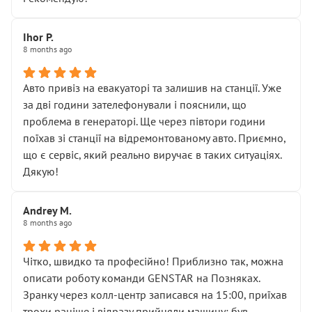
залишився таким самим, як і був. Тобто оплачена
“діагностика гальм” фактично нічого не дала.
Далі ситуація тільки погіршилась:
Ihor P.
8 months ago
• сказали, що тепер “потрібно знімати колеса”
• що біля авто стояти вже не можна
• почали озвучувати купу додаткових робіт без
Авто привіз на евакуаторі та залишив на станції. Уже
чіткого пояснення
за дві години зателефонували і пояснили, що
( ну все зняли та доробили) дякую!
проблема в генераторі. Ще через півтори години
Окремий момент, який виглядає абсурдно:
поїхав зі станції на відремонтованому авто. Приємно,
мені заявили, що бачок гальмівної рідини потрібно
що є сервіс, який реально виручає в таких ситуаціях.
міняти разом із головним гальмівним циліндром у
Дякую!
зборі.
Для людини, яка хоча б трохи розуміється на техніці,
Andrey M.
це звучить як мінімум непрофесійно, а як максимум —
8 months ago
спроба продати дорогий вузол замість елементарних
ущільнювачів.
Чітко, швидко та професійно! Приблизно так, можна
Що прикро — це не перший мій візит. Раніше міняв у
описати роботу команди GENSTAR на Позняках.
вас стартер, і тоді сервіс наче справив хороше
Зранку через колл-центр записався на 15:00, приїхав
враження. Але згодом знайшов декілька гайок під
трохи раніше і відразу прийняли машину: був