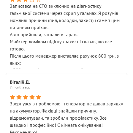
Записався на СТО виключно на діагностику
гальмівної системи через скрип у гальмах. Я розумів
можливі причини (пил, колодки, захист) і саме з цим
питанням приїхав.
Авто прийняли, загнали в гараж.
Майстер ломіком підігнув захист і сказав, що все
готово.
Після цього менеджер виставляє рахунок 800 грн, з
яких:
• 300 грн — діагностика гальмівної системи
• 500 грн — діагностика ходової, яку я НЕ замовляв і
Віталій Д.
НЕ погоджував
7 months ago
Я оплатив, але одразу звернув увагу, що це нав’язана
послуга. Тим більше, я був поруч і жодної реальної
Звернувся з проблемою - генератор не давав зарядку
діагностики ходової не проводилось. Після
на акумулятор. Фахівці знайшли причину,
зауваження гроші за цю “послугу” повернули, що
відремонтували, та зробили профілактику. Все
лише підтвердило мою правоту.
швидко і професійно! Є кімната очікування!
Але головне — я виїжджаю з боксу, і скрип у гальмах
Рекомендую!