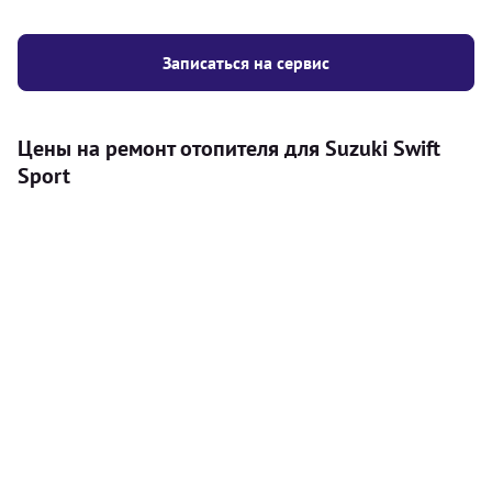
Записаться на сервис
Цены на ремонт отопителя для Suzuki Swift
Sport
Услуга
Цена
Автономный отопитель
Бесплатный расчет цены установки
Безкоштовно
автономного отопителя
Установка воздушного автономного
8000
грн
отопителя