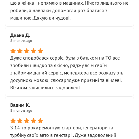
що я жінка і не тямлю в машинах. Нічого лишнього не
робили, а навпаки допомогли розібратися з
машиною. Дякую ви чудові.
Диана Д.
8 months ago
Дуже сподобався сервіс, була з батьком на ТО все
зробили швидко та якісно, раджу всім своїм
знайомим даний сервіс, менеджера все розказують
досупною мовою, слюсарядуже приємні та вічлеві.
Візитом залишились задоволені
Вадим К.
8 months ago
З 14-го року ремонтую стартери,генератори та
турбіну своїх авто в генстарі . Дуже задоволений