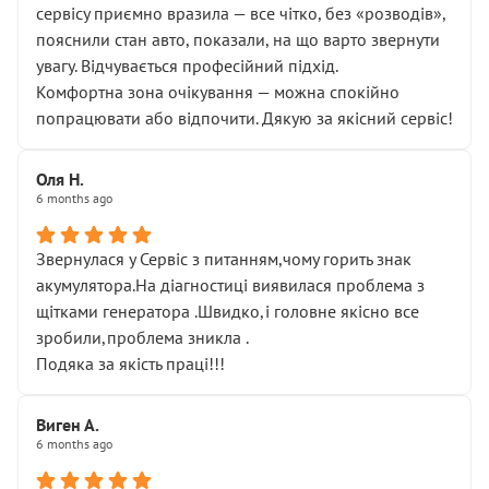
сервісу приємно вразила — все чітко, без «розводів»,
пояснили стан авто, показали, на що варто звернути
увагу. Відчувається професійний підхід.
Комфортна зона очікування — можна спокійно
попрацювати або відпочити. Дякую за якісний сервіс!
Оля Н.
6 months ago
Звернулася у Сервіс з питанням,чому горить знак
акумулятора.На діагностиці виявилася проблема з
щітками генератора .Швидко,і головне якісно все
зробили,проблема зникла .
Подяка за якість праці!!!
Виген А.
6 months ago