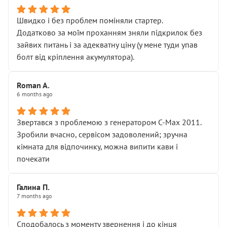
Швидко і без проблем поміняли стартер.
Додатково за моїм проханням зняли підкрилок без
зайвих питань і за адекватну ціну (у мене туди упав
болт від кріплення акумулятора).
Roman A.
6 months ago
Звертався з проблемою з генератором C-Max 2011.
Зробили вчасно, сервісом задоволений; зручна
кімната для відпочинку, можна випити кави і
почекати
Галина П.
7 months ago
Сподобалось з моменту звернення і до кінця