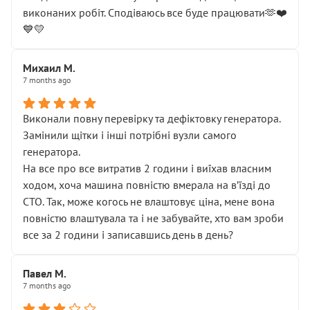
виконаних робіт. Сподіваюсь все буде працювати🫶❤️
💙💛
Михаил М.
7 months ago
Виконали повну перевірку та дефіктовку генератора.
Замінили щітки і інші потрібні вузли самого
генератора.
На все про все витратив 2 години і виїхав власним
ходом, хоча машина повністю вмерала на вʼїзді до
СТО. Так, може когось не влаштовує ціна, мене вона
повністю влаштувала та і не забувайте, хто вам зроби
все за 2 години і записавшись день в день?
Павел М.
7 months ago