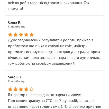
якістю робіт,гарантією,сроками виконання. Так
тримати!
Саша К.
8 months ago
Дуже задоволений результатом роботи, приїхав з
проблемою що пічка в салоні не гріє, майстри
промили систему охолодження двигуна з радіатором
пічки, та замінили антифриз, зараз в авто дуже тепло,
тож роботою та сервісом задоволений
Sergii B.
8 months ago
Генератор перестав давати заряд на аккум.
Подзвонив зранку на СТО на Радунській, записали
оперативно через годину вже. СТО справило приємне