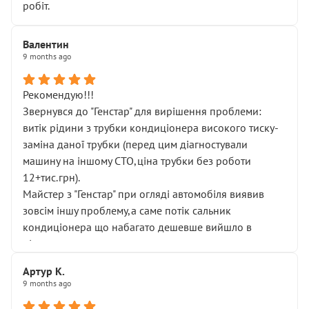
робіт.
Валентин
9 months ago
Рекомендую!!!
Звернувся до "Генстар" для вирішення проблеми:
витік рідини з трубки кондиціонера високого тиску-
заміна даної трубки (перед цим діагностували
машину на іншому СТО,ціна трубки без роботи
12+тис.грн).
Майстер з "Генстар" при огляді автомобіля виявив
зовсім іншу проблему,а саме потік сальник
кондиціонера що набагато дешевше вийшло в
підсумку.
Дуже дякую за швидкий і професійний ремонт!
Артур К.
9 months ago