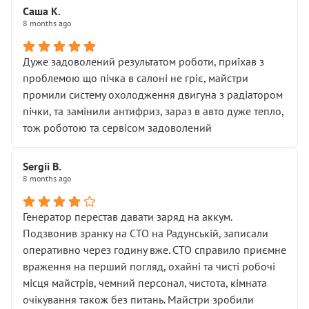
Саша К.
8 months ago
Дуже задоволений результатом роботи, приїхав з
проблемою що пічка в салоні не гріє, майстри
промили систему охолодження двигуна з радіатором
пічки, та замінили антифриз, зараз в авто дуже тепло,
тож роботою та сервісом задоволений
Sergii B.
8 months ago
Генератор перестав давати заряд на аккум.
Подзвонив зранку на СТО на Радунській, записали
оперативно через годину вже. СТО справило приємне
враження на перший погляд, охайні та чисті робочі
місця майстрів, чемний персонал, чистота, кімната
очікування також без питань. Майстри зробили