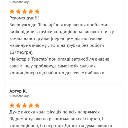
9 months ago
Рекомендую!!!
Звернувся до "Генстар" для вирішення проблеми:
витік рідини з трубки кондиціонера високого тиску-
заміна даної трубки (перед цим діагностували
машину на іншому СТО,ціна трубки без роботи
12+тис.грн).
Майстер з "Генстар" при огляді автомобіля виявив
зовсім іншу проблему,а саме потік сальник
кондиціонера що набагато дешевше вийшло в
підсумку.
Дуже дякую за швидкий і професійний ремонт!
Артур К.
9 months ago
Дуже висока кваліфікація по всіх напрямках.
Відремонтували на різних машинах і стартер, і
конденціонер, і генератор. До того ж дуже швидко.