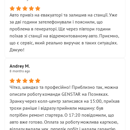
• сказали, що тепер “потрібно знімати колеса”
• що біля авто стояти вже не можна
• почали озвучувати купу додаткових робіт без
Авто привіз на евакуаторі та залишив на станції. Уже
чіткого пояснення
за дві години зателефонували і пояснили, що
( ну все зняли та доробили) дякую!
проблема в генераторі. Ще через півтори години
Окремий момент, який виглядає абсурдно:
поїхав зі станції на відремонтованому авто. Приємно,
мені заявили, що бачок гальмівної рідини потрібно
що є сервіс, який реально виручає в таких ситуаціях.
міняти разом із головним гальмівним циліндром у
Дякую!
зборі.
Для людини, яка хоча б трохи розуміється на техніці,
Andrey M.
це звучить як мінімум непрофесійно, а як максимум —
8 months ago
спроба продати дорогий вузол замість елементарних
ущільнювачів.
Чітко, швидко та професійно! Приблизно так, можна
Що прикро — це не перший мій візит. Раніше міняв у
описати роботу команди GENSTAR на Позняках.
вас стартер, і тоді сервіс наче справив хороше
Зранку через колл-центр записався на 15:00, приїхав
враження. Але згодом знайшов декілька гайок під
трохи раніше і відразу прийняли машину: був
лобовим склом. Мені пояснили, що це “старі гайки, які
потрібен ремонт стартера. О 17:20 повідомили, що
відкручували”, і попросили не хвилюватися. ( надіюсь
авто вже готово. Оплата за роботу можлива карткою,
новий власник, не застяг в полі))
відразу видали чек, перелік робіт і надали гарантію