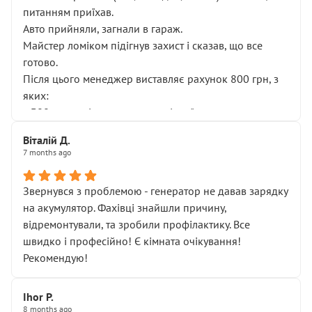
питанням приїхав.
Авто прийняли, загнали в гараж.
Майстер ломіком підігнув захист і сказав, що все
готово.
Після цього менеджер виставляє рахунок 800 грн, з
яких:
• 300 грн — діагностика гальмівної системи
• 500 грн — діагностика ходової, яку я НЕ замовляв і
Віталій Д.
НЕ погоджував
7 months ago
Я оплатив, але одразу звернув увагу, що це нав’язана
послуга. Тим більше, я був поруч і жодної реальної
Звернувся з проблемою - генератор не давав зарядку
діагностики ходової не проводилось. Після
на акумулятор. Фахівці знайшли причину,
зауваження гроші за цю “послугу” повернули, що
відремонтували, та зробили профілактику. Все
лише підтвердило мою правоту.
швидко і професійно! Є кімната очікування!
Але головне — я виїжджаю з боксу, і скрип у гальмах
Рекомендую!
залишився таким самим, як і був. Тобто оплачена
“діагностика гальм” фактично нічого не дала.
Далі ситуація тільки погіршилась:
Ihor P.
8 months ago