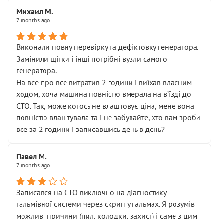
Михаил М.
7 months ago
Виконали повну перевірку та дефіктовку генератора.
Замінили щітки і інші потрібні вузли самого
генератора.
На все про все витратив 2 години і виїхав власним
ходом, хоча машина повністю вмерала на вʼїзді до
СТО. Так, може когось не влаштовує ціна, мене вона
повністю влаштувала та і не забувайте, хто вам зроби
все за 2 години і записавшись день в день?
Павел М.
7 months ago
Записався на СТО виключно на діагностику
гальмівної системи через скрип у гальмах. Я розумів
можливі причини (пил, колодки, захист) і саме з цим