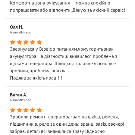
Комфортна зона очікування — можна спокійно
попрацювати або відпочити. Дякую за якісний сервіс!
Оля Н.
6 months ago
Звернулася у Сервіс з питанням,чому горить знак
акумулятора.На діагностиці виявилася проблема з
щітками генератора .Швидко,і головне якісно все
зробили,проблема зникла .
Подяка за якість праці!!!
Виген А.
6 months ago
Зробили ремонт генератора: заміна шківа, ременя,
підшипників, реле за один день: вранці завіз, ввечері
забрав, деталі всі знайшлися зразу. Відносно