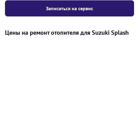
Записаться на сервис
Цены на ремонт отопителя для Suzuki Splash
Услуга
Цена
Автономный отопитель
Бесплатный расчет цены установки
Безкоштовно
автономного отопителя
Установка воздушного автономного
8000
грн
отопителя
Установка жидкостного
10000
грн