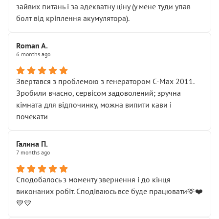
зайвих питань і за адекватну ціну (у мене туди упав
болт від кріплення акумулятора).
Roman A.
6 months ago
Звертався з проблемою з генератором C-Max 2011.
Зробили вчасно, сервісом задоволений; зручна
кімната для відпочинку, можна випити кави і
почекати
Галина П.
7 months ago
Сподобалось з моменту звернення і до кінця
виконаних робіт. Сподіваюсь все буде працювати🫶❤️
💙💛