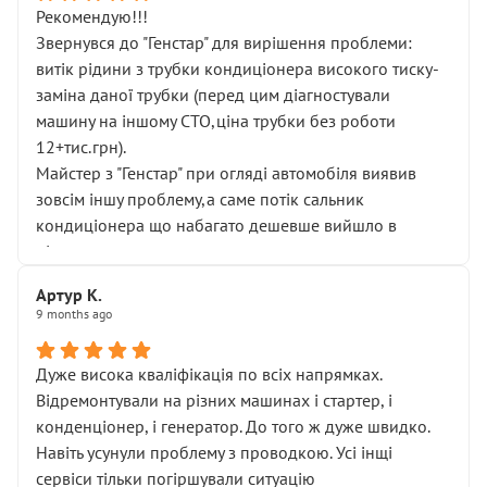
Рекомендую!!!
Звернувся до "Генстар" для вирішення проблеми:
витік рідини з трубки кондиціонера високого тиску-
заміна даної трубки (перед цим діагностували
машину на іншому СТО,ціна трубки без роботи
12+тис.грн).
Майстер з "Генстар" при огляді автомобіля виявив
зовсім іншу проблему,а саме потік сальник
кондиціонера що набагато дешевше вийшло в
підсумку.
Дуже дякую за швидкий і професійний ремонт!
Артур К.
9 months ago
Дуже висока кваліфікація по всіх напрямках.
Відремонтували на різних машинах і стартер, і
конденціонер, і генератор. До того ж дуже швидко.
Навіть усунули проблему з проводкою. Усі інщі
сервіси тільки погіршували ситуацію