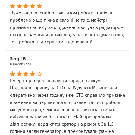
Дуже задоволений результатом роботи, приїхав з
проблемою що пічка в салоні не гріє, майстри
промили систему охолодження двигуна з радіатором
пічки, та замінили антифриз, зараз в авто дуже тепло,
тож роботою та сервісом задоволений
Sergii B.
8 months ago
Генератор перестав давати заряд на аккум.
Подзвонив зранку на СТО на Радунській, записали
оперативно через годину вже. СТО справило приємне
враження на перший погляд, охайні та чисті робочі
місця майстрів, чемний персонал, чистота, кімната
очікування також без питань. Майстри зробили
діагностику і вердікт генератор на ремонт. За 1,5
години зняли генератор, відремонтували (заміна