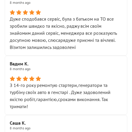
8 months ago
Дуже сподобався сервіс, була з батьком на ТО все
зробили швидко та якісно, раджу всім своїм
знайомим даний сервіс, менеджера все розказують
досупною мовою, слюсарядуже приємні та вічлеві.
Візитом залишились задоволені
Вадим К.
8 months ago
З 14-го року ремонтую стартери,генератори та
турбіну своїх авто в генстарі . Дуже задоволений
якістю робіт,гарантією,сроками виконання. Так
тримати!
Саша К.
8 months ago