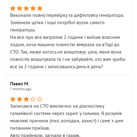
Виконали повну перевірку та дефіктовку генератора.
Замінили щітки і інші потрібні вузли самого
генератора.
На все про все витратив 2 години і виїхав власним
ходом, хоча машина повністю вмерала на вʼїзді до
СТО. Так, може когось не влаштовує ціна, мене вона
повністю влаштувала та і не забувайте, хто вам зроби
все за 2 години і записавшись день в день?
Павел М.
7 months ago
Записався на СТО виключно на діагностику
гальмівної системи через скрип у гальмах. Я розумів
можливі причини (пил, колодки, захист) і саме з цим
питанням приїхав.
Авто прийняли, загнали в гараж.