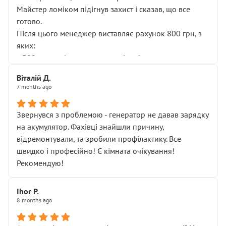
Майстер ломіком підігнув захист і сказав, що все
готово.
Після цього менеджер виставляє рахунок 800 грн, з
яких:
• 300 грн — діагностика гальмівної системи
• 500 грн — діагностика ходової, яку я НЕ замовляв і
Віталій Д.
НЕ погоджував
7 months ago
Я оплатив, але одразу звернув увагу, що це нав’язана
послуга. Тим більше, я був поруч і жодної реальної
Звернувся з проблемою - генератор не давав зарядку
діагностики ходової не проводилось. Після
на акумулятор. Фахівці знайшли причину,
зауваження гроші за цю “послугу” повернули, що
відремонтували, та зробили профілактику. Все
лише підтвердило мою правоту.
швидко і професійно! Є кімната очікування!
Але головне — я виїжджаю з боксу, і скрип у гальмах
Рекомендую!
залишився таким самим, як і був. Тобто оплачена
“діагностика гальм” фактично нічого не дала.
Далі ситуація тільки погіршилась:
Ihor P.
8 months ago
• сказали, що тепер “потрібно знімати колеса”
• що біля авто стояти вже не можна