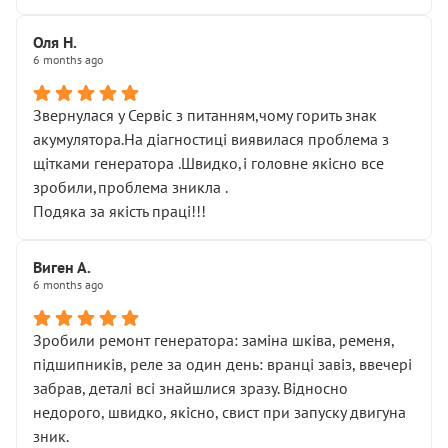
Оля Н.
6 months ago
Звернулася у Сервіс з питанням,чому горить знак
акумулятора.На діагностиці виявилася проблема з
щітками генератора .Швидко,і головне якісно все
зробили,проблема зникла .
Подяка за якість праці!!!
Виген А.
6 months ago
Зробили ремонт генератора: заміна шківа, ременя,
підшипників, реле за один день: вранці завіз, ввечері
забрав, деталі всі знайшлися зразу. Відносно
недорого, швидко, якісно, свист при запуску двигуна
зник.