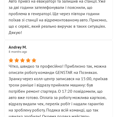
• почали озвучувати купу додаткових робіт без
Авто привіз на евакуаторі та залишив на станції. Уже
чіткого пояснення
за дві години зателефонували і пояснили, що
( ну все зняли та доробили) дякую!
проблема в генераторі. Ще через півтори години
Окремий момент, який виглядає абсурдно:
поїхав зі станції на відремонтованому авто. Приємно,
мені заявили, що бачок гальмівної рідини потрібно
що є сервіс, який реально виручає в таких ситуаціях.
міняти разом із головним гальмівним циліндром у
Дякую!
зборі.
Для людини, яка хоча б трохи розуміється на техніці,
Andrey M.
це звучить як мінімум непрофесійно, а як максимум —
8 months ago
спроба продати дорогий вузол замість елементарних
ущільнювачів.
Чітко, швидко та професійно! Приблизно так, можна
Що прикро — це не перший мій візит. Раніше міняв у
описати роботу команди GENSTAR на Позняках.
вас стартер, і тоді сервіс наче справив хороше
Зранку через колл-центр записався на 15:00, приїхав
враження. Але згодом знайшов декілька гайок під
трохи раніше і відразу прийняли машину: був
лобовим склом. Мені пояснили, що це “старі гайки, які
потрібен ремонт стартера. О 17:20 повідомили, що
відкручували”, і попросили не хвилюватися. ( надіюсь
авто вже готово. Оплата за роботу можлива карткою,
новий власник, не застяг в полі))
відразу видали чек, перелік робіт і надали гарантію
Але після нинішнього візиту такі дрібниці вже не
на зроблену роботу. Подяка всій команді, що так
здаються дрібницями.
швидко зробили! Окрема подяка майстеру-