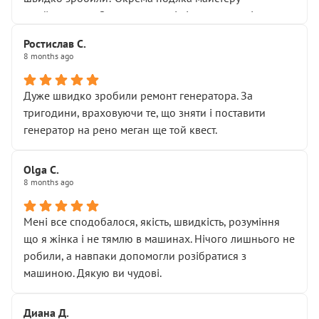
Я — клієнт, який працює на довірі, і саме її цей сервіс
приймальнику Олександру: всі чітко та по суті.
серйозно підірвав.
Молодці! Однозначно буду радити своїм знайомим
Хотілося б більше:
Ростислав С.
звертатися до цього автосервісу.
8 months ago
• належної уваги до авто
• прозорості в роботах і рахунках
• реальної діагностики, а не формального
Дуже швидко зробили ремонт генератора. За
“подивились і поїхав”
тригодини, враховуючи те, що зняти і поставити
На жаль, складається враження, що сервіс працює не
генератор на рено меган ще той квест.
на якість, а “аби швидше і дорожче”. Саме це і псує
загальне враження та бажання повертатися.
Olga С.
Стосовно комунікації - все добре
8 months ago
Мені все сподобалося, якість, швидкість, розуміння
що я жінка і не тямлю в машинах. Нічого лишнього не
робили, а навпаки допомогли розібратися з
машиною. Дякую ви чудові.
Диана Д.