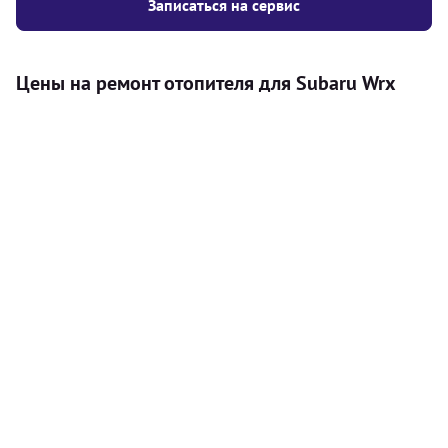
Записаться на сервис
Цены на ремонт отопителя для Subaru Wrx
Услуга
Цена
Автономный отопитель
Бесплатный расчет цены установки
Безкоштовно
автономного отопителя
Установка воздушного автономного
8000
грн
отопителя
Установка жидкостного
10000
грн
автономного отопителя