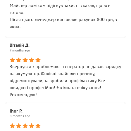
Майстер ломіком підігнув захист і сказав, що все
готово.
Після цього менеджер виставляє рахунок 800 грн, з
яких:
• 300 грн — діагностика гальмівної системи
• 500 грн — діагностика ходової, яку я НЕ замовляв і
Віталій Д.
НЕ погоджував
7 months ago
Я оплатив, але одразу звернув увагу, що це нав’язана
послуга. Тим більше, я був поруч і жодної реальної
Звернувся з проблемою - генератор не давав зарядку
діагностики ходової не проводилось. Після
на акумулятор. Фахівці знайшли причину,
зауваження гроші за цю “послугу” повернули, що
відремонтували, та зробили профілактику. Все
лише підтвердило мою правоту.
швидко і професійно! Є кімната очікування!
Але головне — я виїжджаю з боксу, і скрип у гальмах
Рекомендую!
залишився таким самим, як і був. Тобто оплачена
“діагностика гальм” фактично нічого не дала.
Далі ситуація тільки погіршилась:
Ihor P.
8 months ago
• сказали, що тепер “потрібно знімати колеса”
• що біля авто стояти вже не можна