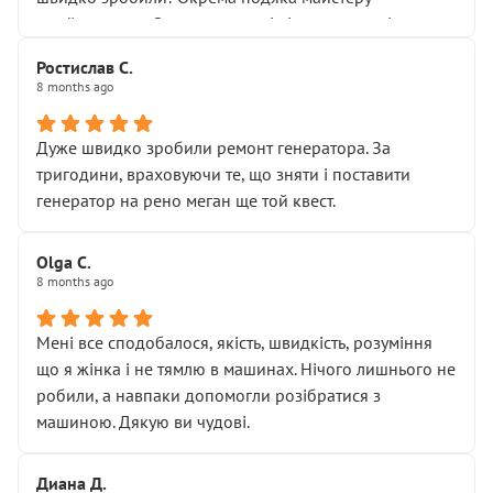
Я — клієнт, який працює на довірі, і саме її цей сервіс
приймальнику Олександру: всі чітко та по суті.
серйозно підірвав.
Молодці! Однозначно буду радити своїм знайомим
Хотілося б більше:
Ростислав С.
звертатися до цього автосервісу.
8 months ago
• належної уваги до авто
• прозорості в роботах і рахунках
• реальної діагностики, а не формального
Дуже швидко зробили ремонт генератора. За
“подивились і поїхав”
тригодини, враховуючи те, що зняти і поставити
На жаль, складається враження, що сервіс працює не
генератор на рено меган ще той квест.
на якість, а “аби швидше і дорожче”. Саме це і псує
загальне враження та бажання повертатися.
Olga С.
Стосовно комунікації - все добре
8 months ago
Мені все сподобалося, якість, швидкість, розуміння
що я жінка і не тямлю в машинах. Нічого лишнього не
робили, а навпаки допомогли розібратися з
машиною. Дякую ви чудові.
Диана Д.