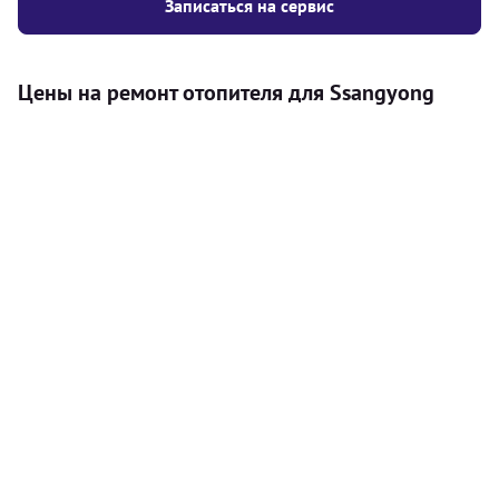
Записаться на сервис
Цены на ремонт отопителя для Ssangyong
Услуга
Цена
Автономный отопитель
Бесплатный расчет цены установки
Безкоштовно
автономного отопителя
Установка воздушного автономного
8000
грн
отопителя
Установка жидкостного
10000
грн
автономного отопителя