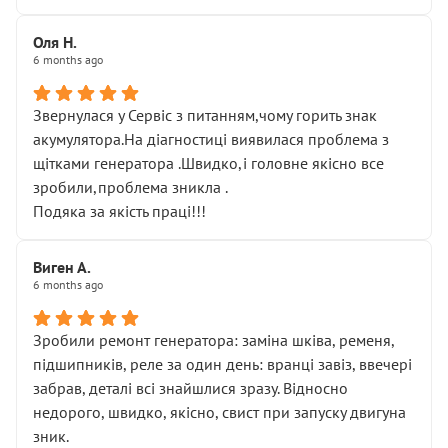
Оля Н.
6 months ago
Звернулася у Сервіс з питанням,чому горить знак
акумулятора.На діагностиці виявилася проблема з
щітками генератора .Швидко,і головне якісно все
зробили,проблема зникла .
Подяка за якість праці!!!
Виген А.
6 months ago
Зробили ремонт генератора: заміна шківа, ременя,
підшипників, реле за один день: вранці завіз, ввечері
забрав, деталі всі знайшлися зразу. Відносно
недорого, швидко, якісно, свист при запуску двигуна
зник.