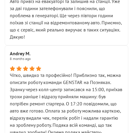
• почали озвучувати купу додаткових робіт без
Авто привіз на евакуаторі та залишив на станції. Уже
чіткого пояснення
за дві години зателефонували і пояснили, що
( ну все зняли та доробили) дякую!
проблема в генераторі. Ще через півтори години
Окремий момент, який виглядає абсурдно:
поїхав зі станції на відремонтованому авто. Приємно,
мені заявили, що бачок гальмівної рідини потрібно
що є сервіс, який реально виручає в таких ситуаціях.
міняти разом із головним гальмівним циліндром у
Дякую!
зборі.
Для людини, яка хоча б трохи розуміється на техніці,
Andrey M.
це звучить як мінімум непрофесійно, а як максимум —
8 months ago
спроба продати дорогий вузол замість елементарних
ущільнювачів.
Чітко, швидко та професійно! Приблизно так, можна
Що прикро — це не перший мій візит. Раніше міняв у
описати роботу команди GENSTAR на Позняках.
вас стартер, і тоді сервіс наче справив хороше
Зранку через колл-центр записався на 15:00, приїхав
враження. Але згодом знайшов декілька гайок під
трохи раніше і відразу прийняли машину: був
лобовим склом. Мені пояснили, що це “старі гайки, які
потрібен ремонт стартера. О 17:20 повідомили, що
відкручували”, і попросили не хвилюватися. ( надіюсь
авто вже готово. Оплата за роботу можлива карткою,
новий власник, не застяг в полі))
відразу видали чек, перелік робіт і надали гарантію
Але після нинішнього візиту такі дрібниці вже не
на зроблену роботу. Подяка всій команді, що так
здаються дрібницями.
швидко зробили! Окрема подяка майстеру-