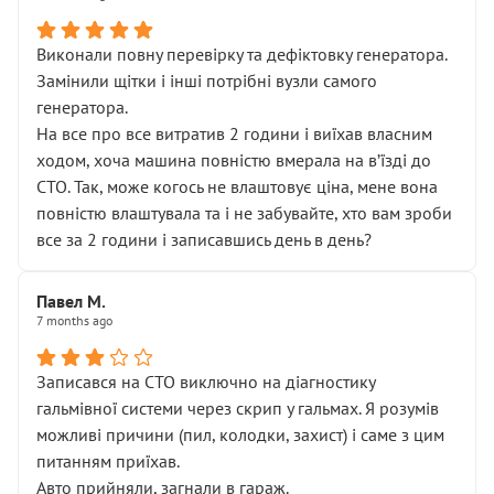
Виконали повну перевірку та дефіктовку генератора.
Замінили щітки і інші потрібні вузли самого
генератора.
На все про все витратив 2 години і виїхав власним
ходом, хоча машина повністю вмерала на вʼїзді до
СТО. Так, може когось не влаштовує ціна, мене вона
повністю влаштувала та і не забувайте, хто вам зроби
все за 2 години і записавшись день в день?
Павел М.
7 months ago
Записався на СТО виключно на діагностику
гальмівної системи через скрип у гальмах. Я розумів
можливі причини (пил, колодки, захист) і саме з цим
питанням приїхав.
Авто прийняли, загнали в гараж.