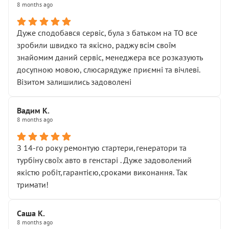
8 months ago
Дуже сподобався сервіс, була з батьком на ТО все
зробили швидко та якісно, раджу всім своїм
знайомим даний сервіс, менеджера все розказують
досупною мовою, слюсарядуже приємні та вічлеві.
Візитом залишились задоволені
Вадим К.
8 months ago
З 14-го року ремонтую стартери,генератори та
турбіну своїх авто в генстарі . Дуже задоволений
якістю робіт,гарантією,сроками виконання. Так
тримати!
Саша К.
8 months ago