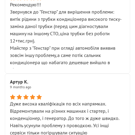
Рекомендую!!!
Звернувся до "Генстар" для вирішення проблеми:
витік рідини з трубки кондиціонера високого тиску-
заміна даної трубки (перед цим діагностували
машину на іншому СТО,ціна трубки без роботи
12+тис.грн).
Майстер з "Генстар" при огляді автомобіля виявив
зовсім іншу проблему,а саме потік сальник
кондиціонера що набагато дешевше вийшло в
підсумку.
Дуже дякую за швидкий і професійний ремонт!
Артур К.
9 months ago
Дуже висока кваліфікація по всіх напрямках.
Відремонтували на різних машинах і стартер, і
конденціонер, і генератор. До того ж дуже швидко.
Навіть усунули проблему з проводкою. Усі інщі
сервіси тільки погіршували ситуацію