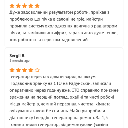
Дуже задоволений результатом роботи, приїхав з
проблемою що пічка в салоні не гріє, майстри
промили систему охолодження двигуна з радіатором
пічки, та замінили антифриз, зараз в авто дуже тепло,
тож роботою та сервісом задоволений
Sergii B.
8 months ago
Генератор перестав давати заряд на аккум.
Подзвонив зранку на СТО на Радунській, записали
оперативно через годину вже. СТО справило приємне
враження на перший погляд, охайні та чисті робочі
місця майстрів, чемний персонал, чистота, кімната
очікування також без питань. Майстри зробили
діагностику і вердікт генератор на ремонт. За 1,5
години зняли генератор, відремонтували (заміна