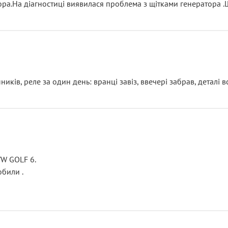
тора.На діагностиці виявилася проблема з щітками генератора 
ків, реле за один день: вранці завіз, ввечері забрав, деталі в
VW GOLF 6.
били .