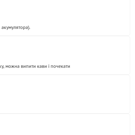
 акумулятора).
у, можна випити кави і почекати