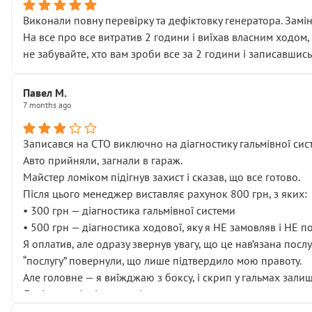
Виконали повну перевірку та дефіктовку генератора. Замін
На все про все витратив 2 години і виїхав власним ходом,
не забувайте, хто вам зроби все за 2 години і записавшись
Павел М.
7 months ago
Записався на СТО виключно на діагностику гальмівної сист
Авто прийняли, загнали в гараж.
Майстер ломіком підігнув захист і сказав, що все готово.
Після цього менеджер виставляє рахунок 800 грн, з яких:
• 300 грн — діагностика гальмівної системи
• 500 грн — діагностика ходової, яку я НЕ замовляв і НЕ 
Я оплатив, але одразу звернув увагу, що це нав’язана посл
“послугу” повернули, що лише підтвердило мою правоту.
Але головне — я виїжджаю з боксу, і скрип у гальмах залиш
Далі ситуація тільки погіршилась:
• сказали, що тепер “потрібно знімати колеса”