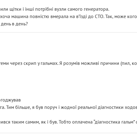
или щітки і інші потрібні вузли самого генератора.
 хоча машина повністю вмерала на вʼїзді до СТО. Так, може кого
 день в день?
еми через скрип у гальмах. Я розумів можливі причини (пил, кол
погоджував
уга. Тим більше, я був поруч і жодної реальної діагностики ход
ився таким самим, як і був. Тобто оплачена “діагностика гальм”