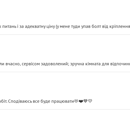
итань і за адекватну ціну (у мене туди упав болт від кріплення
и вчасно, сервісом задоволений; зручна кімната для відпочинк
обіт. Сподіваюсь все буде працювати🫶❤️💙💛