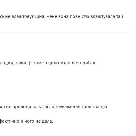
сь не влаштовує ціна, мене вона повністю влаштувала та і
одки, захист) і саме з цим питанням приїхав.
ової не проводилось. Після зауваження гроші за цю
 фактично нічого не дала.