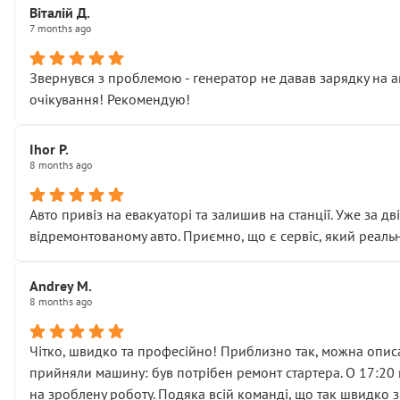
Віталій Д.
• що біля авто стояти вже не можна
7 months ago
• почали озвучувати купу додаткових робіт без чіткого п
( ну все зняли та доробили) дякую!
Звернувся з проблемою - генератор не давав зарядку на а
Окремий момент, який виглядає абсурдно:
очікування! Рекомендую!
мені заявили, що бачок гальмівної рідини потрібно міняти
Для людини, яка хоча б трохи розуміється на техніці, це 
Що прикро — це не перший мій візит. Раніше міняв у вас с
Ihor P.
8 months ago
пояснили, що це “старі гайки, які відкручували”, і попросил
Але після нинішнього візиту такі дрібниці вже не здаютьс
Я — клієнт, який працює на довірі, і саме її цей сервіс сер
Авто привіз на евакуаторі та залишив на станції. Уже за д
Хотілося б більше:
відремонтованому авто. Приємно, що є сервіс, який реальн
• належної уваги до авто
• прозорості в роботах і рахунках
Andrey M.
• реальної діагностики, а не формального “подивились і по
8 months ago
На жаль, складається враження, що сервіс працює не на як
Стосовно комунікації - все добре
Чітко, швидко та професійно! Приблизно так, можна описа
прийняли машину: був потрібен ремонт стартера. О 17:20 п
на зроблену роботу. Подяка всій команді, що так швидко 