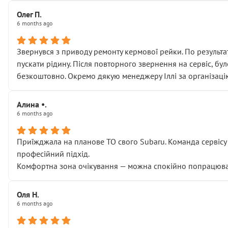
Олег П.
6 months ago
Звернувся з приводу ремонту кермової рейки. По результат
пускати рідину. Після повторного звернення на сервіс, бу
безкоштовно. Окремо дякую менеджеру Іллі за організаці
Алина •.
6 months ago
Приїжджала на планове ТО свого Subaru. Команда сервісу п
професійний підхід.
Комфортна зона очікування — можна спокійно попрацювати
Оля Н.
6 months ago