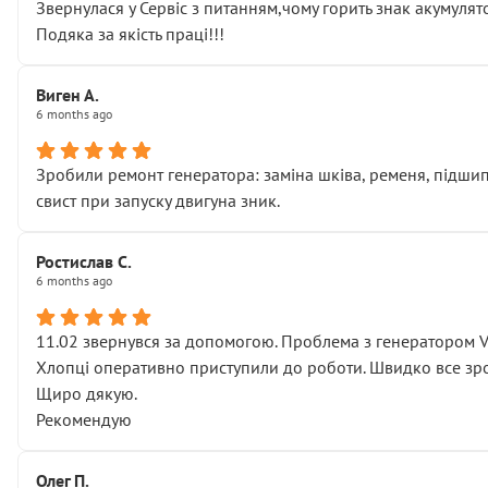
Звернулася у Сервіс з питанням,чому горить знак акумуля
Подяка за якість праці!!!
Виген А.
6 months ago
Зробили ремонт генератора: заміна шківа, ременя, підшипни
свист при запуску двигуна зник.
Ростислав С.
6 months ago
11.02 звернувся за допомогою. Проблема з генератором 
Хлопці оперативно приступили до роботи. Швидко все зро
Щиро дякую.
Рекомендую
Олег П.