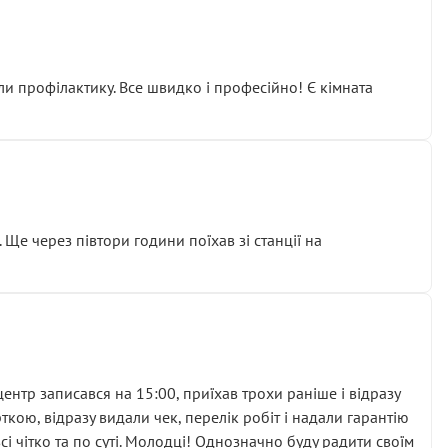
ли профілактику. Все швидко і професійно! Є кімната
ати дорогий вузол замість елементарних ущільнювачів.
м знайшов декілька гайок під лобовим склом. Мені
 Ще через півтори години поїхав зі станції на
ня та бажання повертатися.
нтр записався на 15:00, приїхав трохи раніше і відразу
кою, відразу видали чек, перелік робіт і надали гарантію
 чітко та по суті. Молодці! Однозначно буду радити своїм