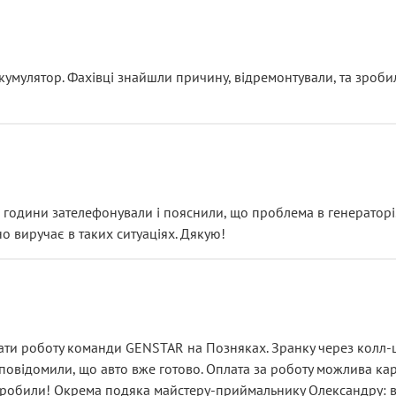
ояснення
кумулятор. Фахівці знайшли причину, відремонтували, та зроби
 разом із головним гальмівним циліндром у зборі.
звучить як мінімум непрофесійно, а як максимум — спроба прод
тартер, і тоді сервіс наче справив хороше враження. Але згодо
и не хвилюватися. ( надіюсь новий власник, не застяг в полі))
я дрібницями.
йозно підірвав.
ві години зателефонували і пояснили, що проблема в генераторі.
о виручає в таких ситуаціях. Дякую!
їхав”
ість, а “аби швидше і дорожче”. Саме це і псує загальне вражен
ти роботу команди GENSTAR на Позняках. Зранку через колл-це
овідомили, що авто вже готово. Оплата за роботу можлива карт
зробили! Окрема подяка майстеру-приймальнику Олександру: всі