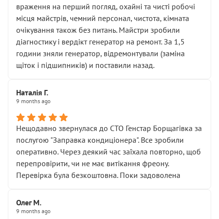
враження на перший погляд, охайні та чисті робочі
місця майстрів, чемний персонал, чистота, кімната
очікування також без питань. Майстри зробили
діагностику і вердікт генератор на ремонт. За 1,5
години зняли генератор, відремонтували (заміна
щіток і підшипників) и поставили назад.
Наталія Г.
9 months ago
Нещодавно звернулася до СТО Генстар Борщагівка за
послугою "Заправка кондиціонера". Все зробили
оперативно. Через деякий час заїхала повторно, щоб
перепровірити, чи не має витікання фреону.
Перевірка була безкоштовна. Поки задоволена
Олег М.
9 months ago