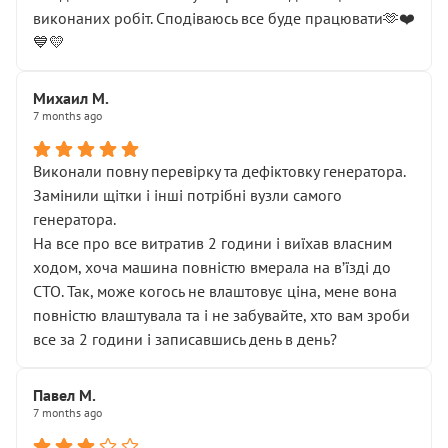
виконаних робіт. Сподіваюсь все буде працювати🫶❤️
💙💛
Михаил М.
7 months ago
Виконали повну перевірку та дефіктовку генератора.
Замінили щітки і інші потрібні вузли самого
генератора.
На все про все витратив 2 години і виїхав власним
ходом, хоча машина повністю вмерала на вʼїзді до
СТО. Так, може когось не влаштовує ціна, мене вона
повністю влаштувала та і не забувайте, хто вам зроби
все за 2 години і записавшись день в день?
Павел М.
7 months ago