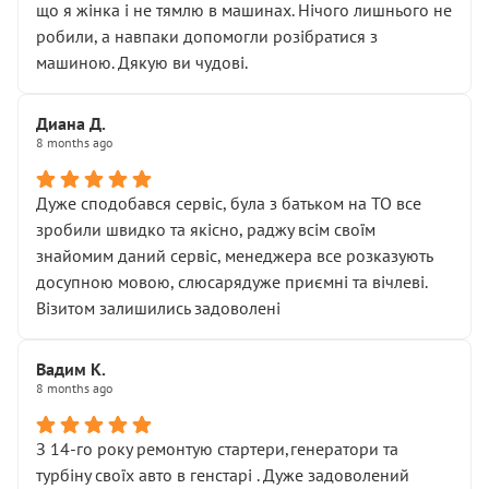
що я жінка і не тямлю в машинах. Нічого лишнього не
робили, а навпаки допомогли розібратися з
машиною. Дякую ви чудові.
Диана Д.
8 months ago
Дуже сподобався сервіс, була з батьком на ТО все
зробили швидко та якісно, раджу всім своїм
знайомим даний сервіс, менеджера все розказують
досупною мовою, слюсарядуже приємні та вічлеві.
Візитом залишились задоволені
Вадим К.
8 months ago
З 14-го року ремонтую стартери,генератори та
турбіну своїх авто в генстарі . Дуже задоволений