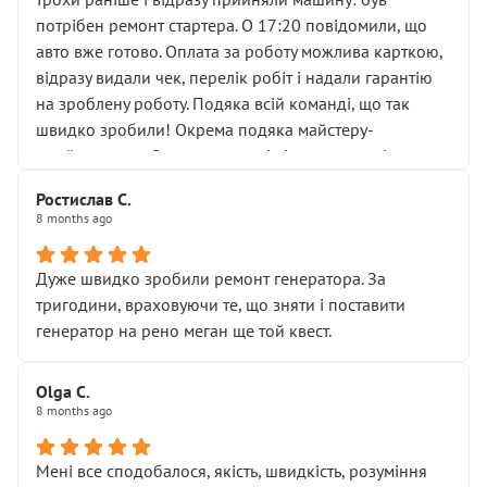
лобовим склом. Мені пояснили, що це “старі гайки, які
потрібен ремонт стартера. О 17:20 повідомили, що
відкручували”, і попросили не хвилюватися. ( надіюсь
авто вже готово. Оплата за роботу можлива карткою,
новий власник, не застяг в полі))
відразу видали чек, перелік робіт і надали гарантію
Але після нинішнього візиту такі дрібниці вже не
на зроблену роботу. Подяка всій команді, що так
здаються дрібницями.
швидко зробили! Окрема подяка майстеру-
Я — клієнт, який працює на довірі, і саме її цей сервіс
приймальнику Олександру: всі чітко та по суті.
серйозно підірвав.
Молодці! Однозначно буду радити своїм знайомим
Хотілося б більше:
Ростислав С.
звертатися до цього автосервісу.
8 months ago
• належної уваги до авто
• прозорості в роботах і рахунках
• реальної діагностики, а не формального
Дуже швидко зробили ремонт генератора. За
“подивились і поїхав”
тригодини, враховуючи те, що зняти і поставити
На жаль, складається враження, що сервіс працює не
генератор на рено меган ще той квест.
на якість, а “аби швидше і дорожче”. Саме це і псує
загальне враження та бажання повертатися.
Olga С.
Стосовно комунікації - все добре
8 months ago
Мені все сподобалося, якість, швидкість, розуміння