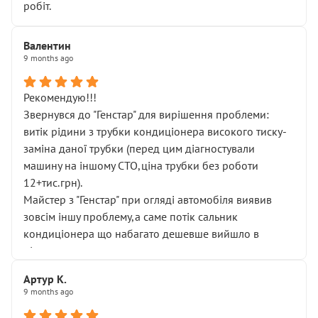
робіт.
Валентин
9 months ago
Рекомендую!!!
Звернувся до "Генстар" для вирішення проблеми:
витік рідини з трубки кондиціонера високого тиску-
заміна даної трубки (перед цим діагностували
машину на іншому СТО,ціна трубки без роботи
12+тис.грн).
Майстер з "Генстар" при огляді автомобіля виявив
зовсім іншу проблему,а саме потік сальник
кондиціонера що набагато дешевше вийшло в
підсумку.
Дуже дякую за швидкий і професійний ремонт!
Артур К.
9 months ago