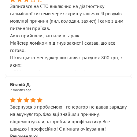
Записався на СТО виключно на діагностику
гальмівної системи через скрип у гальмах. Я розумів
можливі причини (пил, колодки, захист) і саме з цим
питанням приїхав.
Авто прийняли, загнали в гараж.
Майстер ломіком підігнув захист і сказав, що все
готово.
Після цього менеджер виставляє рахунок 800 грн, з
яких:
• 300 грн — діагностика гальмівної системи
• 500 грн — діагностика ходової, яку я НЕ замовляв і
Віталій Д.
НЕ погоджував
7 months ago
Я оплатив, але одразу звернув увагу, що це нав’язана
послуга. Тим більше, я був поруч і жодної реальної
Звернувся з проблемою - генератор не давав зарядку
діагностики ходової не проводилось. Після
на акумулятор. Фахівці знайшли причину,
зауваження гроші за цю “послугу” повернули, що
відремонтували, та зробили профілактику. Все
лише підтвердило мою правоту.
швидко і професійно! Є кімната очікування!
Але головне — я виїжджаю з боксу, і скрип у гальмах
Рекомендую!