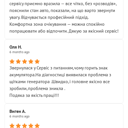
сервісу приємно вразила — все чітко, без «розводів»,
пояснили стан авто, показали, на що варто звернути
увагу. Відчувається професійний підхід.
Комфортна зона очікування — можна спокійно
попрацювати або відпочити. Дякую за якісний сервіс!
Оля Н.
6 months ago
Звернулася у Сервіс з питанням,чому горить знак
акумулятора.На діагностиці виявилася проблема з
щітками генератора .Швидко,і головне якісно все
зробили,проблема зникла .
Подяка за якість праці!!!
Виген А.
6 months ago