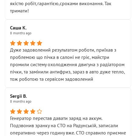
якістю робіт,гарантією,сроками виконання. Так
тримати!
Саша К.
8 months ago
Дуже задоволений результатом роботи, приїхав з
проблемою що пічка в салоні не гріє, майстри
промили систему охолодження двигуна з радіатором
пічки, та замінили антифриз, зараз в авто дуже тепло,
тож роботою та сервісом задоволений
Sergii B.
8 months ago
Генератор перестав давати заряд на аккум.
Подзвонив зранку на СТО на Радунській, записали
оперативно через годину вже. СТО справило приємне