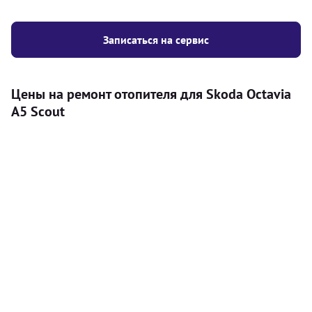
Записаться на сервис
Цены на ремонт отопителя для Skoda Octavia
A5 Scout
Услуга
Цена
Автономный отопитель
Бесплатный расчет цены установки
Безкоштовно
автономного отопителя
Установка воздушного автономного
8000
грн
отопителя