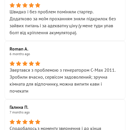
Швидко і без проблем поміняли стартер.
Додатково за моїм проханням зняли підкрилок без
зайвих питань і за адекватну ціну (у мене туди упав
болт від кріплення акумулятора).
Roman A.
6 months ago
Звертався з проблемою з генератором C-Max 2011.
Зробили вчасно, сервісом задоволений; зручна
кімната для відпочинку, можна випити кави і
почекати
Галина П.
7 months ago
Сподобалось з моменту звернення і до кінця