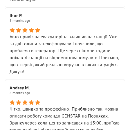
залишився таким самим, як і був. Тобто оплачена
“діагностика гальм” фактично нічого не дала.
Далі ситуація тільки погіршилась:
Ihor P.
8 months ago
• сказали, що тепер “потрібно знімати колеса”
• що біля авто стояти вже не можна
• почали озвучувати купу додаткових робіт без
Авто привіз на евакуаторі та залишив на станції. Уже
чіткого пояснення
за дві години зателефонували і пояснили, що
( ну все зняли та доробили) дякую!
проблема в генераторі. Ще через півтори години
Окремий момент, який виглядає абсурдно:
поїхав зі станції на відремонтованому авто. Приємно,
мені заявили, що бачок гальмівної рідини потрібно
що є сервіс, який реально виручає в таких ситуаціях.
міняти разом із головним гальмівним циліндром у
Дякую!
зборі.
Для людини, яка хоча б трохи розуміється на техніці,
Andrey M.
це звучить як мінімум непрофесійно, а як максимум —
8 months ago
спроба продати дорогий вузол замість елементарних
ущільнювачів.
Чітко, швидко та професійно! Приблизно так, можна
Що прикро — це не перший мій візит. Раніше міняв у
описати роботу команди GENSTAR на Позняках.
вас стартер, і тоді сервіс наче справив хороше
Зранку через колл-центр записався на 15:00, приїхав
враження. Але згодом знайшов декілька гайок під
трохи раніше і відразу прийняли машину: був