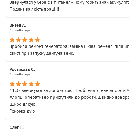
Звернулася у Сервіс з питанням,чому горить знак акумуля
Подяка за якість праці!!!
Виген А.
6 months ago
Зробили ремонт генератора: заміна шківа, ременя, підшипни
свист при запуску двигуна зник.
Ростислав С.
6 months ago
11.02 звернувся за допомогою. Проблема з генератором 
Хлопці оперативно приступили до роботи. Швидко все зро
Щиро дякую.
Рекомендую
Олег П.