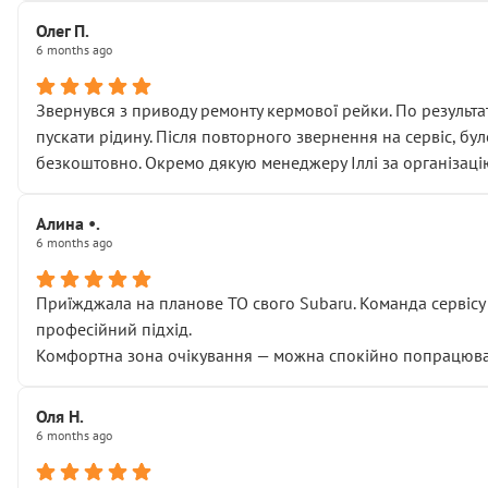
Олег П.
6 months ago
Звернувся з приводу ремонту кермової рейки. По результат
пускати рідину. Після повторного звернення на сервіс, бу
безкоштовно. Окремо дякую менеджеру Іллі за організаці
Алина •.
6 months ago
Приїжджала на планове ТО свого Subaru. Команда сервісу п
професійний підхід.
Комфортна зона очікування — можна спокійно попрацювати
Оля Н.
6 months ago