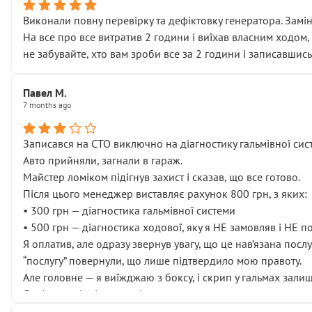
Виконали повну перевірку та дефіктовку генератора. Замін
На все про все витратив 2 години і виїхав власним ходом,
не забувайте, хто вам зроби все за 2 години і записавшись
Павел М.
7 months ago
Записався на СТО виключно на діагностику гальмівної сист
Авто прийняли, загнали в гараж.
Майстер ломіком підігнув захист і сказав, що все готово.
Після цього менеджер виставляє рахунок 800 грн, з яких:
• 300 грн — діагностика гальмівної системи
• 500 грн — діагностика ходової, яку я НЕ замовляв і НЕ 
Я оплатив, але одразу звернув увагу, що це нав’язана посл
“послугу” повернули, що лише підтвердило мою правоту.
Але головне — я виїжджаю з боксу, і скрип у гальмах залиш
Далі ситуація тільки погіршилась:
• сказали, що тепер “потрібно знімати колеса”