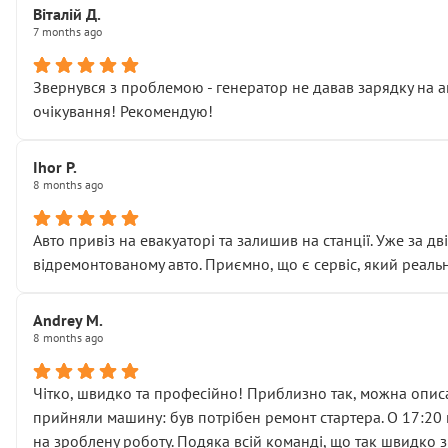
Віталій Д.
• що біля авто стояти вже не можна
7 months ago
• почали озвучувати купу додаткових робіт без чіткого п
( ну все зняли та доробили) дякую!
Звернувся з проблемою - генератор не давав зарядку на а
Окремий момент, який виглядає абсурдно:
очікування! Рекомендую!
мені заявили, що бачок гальмівної рідини потрібно міняти
Для людини, яка хоча б трохи розуміється на техніці, це 
Що прикро — це не перший мій візит. Раніше міняв у вас с
Ihor P.
8 months ago
пояснили, що це “старі гайки, які відкручували”, і попросил
Але після нинішнього візиту такі дрібниці вже не здаютьс
Я — клієнт, який працює на довірі, і саме її цей сервіс сер
Авто привіз на евакуаторі та залишив на станції. Уже за д
Хотілося б більше:
відремонтованому авто. Приємно, що є сервіс, який реальн
• належної уваги до авто
• прозорості в роботах і рахунках
Andrey M.
• реальної діагностики, а не формального “подивились і по
8 months ago
На жаль, складається враження, що сервіс працює не на як
Стосовно комунікації - все добре
Чітко, швидко та професійно! Приблизно так, можна описа
прийняли машину: був потрібен ремонт стартера. О 17:20 п
на зроблену роботу. Подяка всій команді, що так швидко 