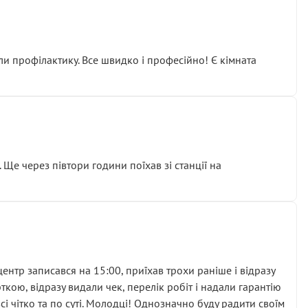
ли профілактику. Все швидко і професійно! Є кімната
ати дорогий вузол замість елементарних ущільнювачів.
м знайшов декілька гайок під лобовим склом. Мені
 Ще через півтори години поїхав зі станції на
ня та бажання повертатися.
нтр записався на 15:00, приїхав трохи раніше і відразу
кою, відразу видали чек, перелік робіт і надали гарантію
 чітко та по суті. Молодці! Однозначно буду радити своїм