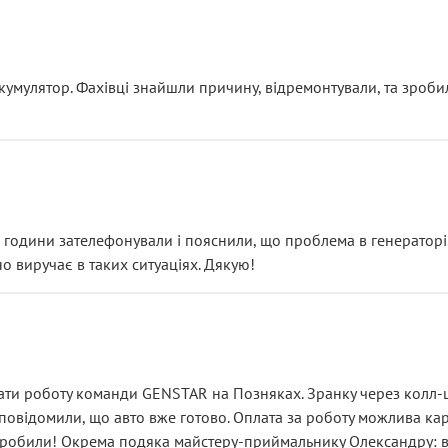
ояснення
кумулятор. Фахівці знайшли причину, відремонтували, та зроби
 разом із головним гальмівним циліндром у зборі.
звучить як мінімум непрофесійно, а як максимум — спроба прод
тартер, і тоді сервіс наче справив хороше враження. Але згодо
и не хвилюватися. ( надіюсь новий власник, не застяг в полі))
я дрібницями.
йозно підірвав.
ві години зателефонували і пояснили, що проблема в генераторі.
о виручає в таких ситуаціях. Дякую!
їхав”
ість, а “аби швидше і дорожче”. Саме це і псує загальне вражен
ти роботу команди GENSTAR на Позняках. Зранку через колл-це
овідомили, що авто вже готово. Оплата за роботу можлива карт
зробили! Окрема подяка майстеру-приймальнику Олександру: всі