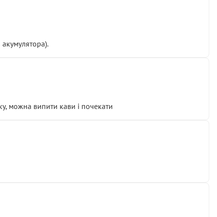
 акумулятора).
у, можна випити кави і почекати