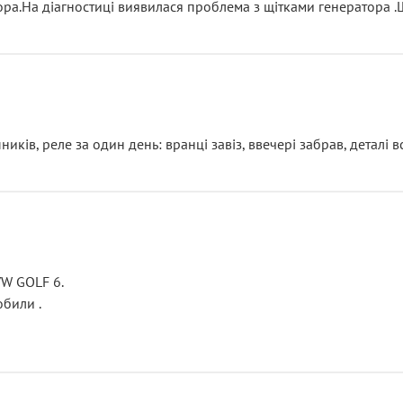
тора.На діагностиці виявилася проблема з щітками генератора 
ків, реле за один день: вранці завіз, ввечері забрав, деталі в
VW GOLF 6.
били .