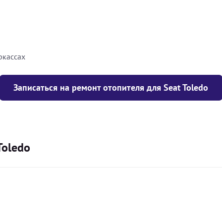
8000
грн
10000
грн
ркассах
Записаться на ремонт отопителя для Seat Toledo
Toledo