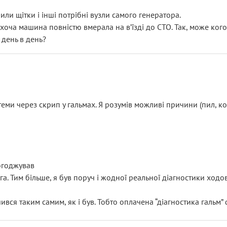
или щітки і інші потрібні вузли самого генератора.
 хоча машина повністю вмерала на вʼїзді до СТО. Так, може кого
 день в день?
еми через скрип у гальмах. Я розумів можливі причини (пил, кол
погоджував
уга. Тим більше, я був поруч і жодної реальної діагностики ход
ився таким самим, як і був. Тобто оплачена “діагностика гальм”