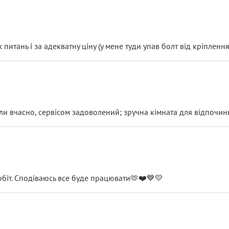
итань і за адекватну ціну (у мене туди упав болт від кріплення
и вчасно, сервісом задоволений; зручна кімната для відпочинк
обіт. Сподіваюсь все буде працювати🫶❤️💙💛