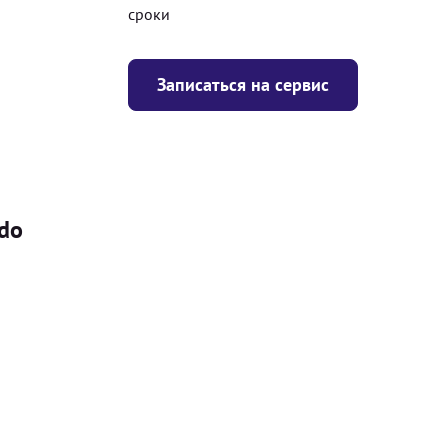
сроки
Записаться на сервис
edo
Цена
я
Безкоштовно