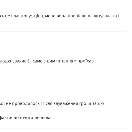
сь не влаштовує ціна, мене вона повністю влаштувала та і
одки, захист) і саме з цим питанням приїхав.
ової не проводилось. Після зауваження гроші за цю
 фактично нічого не дала.