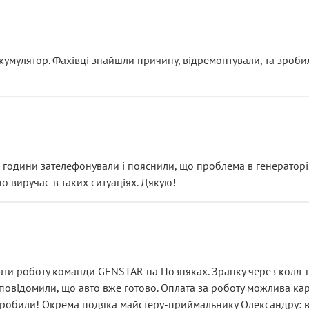
ояснення
кумулятор. Фахівці знайшли причину, відремонтували, та зроби
 разом із головним гальмівним циліндром у зборі.
звучить як мінімум непрофесійно, а як максимум — спроба прод
тартер, і тоді сервіс наче справив хороше враження. Але згодо
и не хвилюватися. ( надіюсь новий власник, не застяг в полі))
я дрібницями.
йозно підірвав.
ві години зателефонували і пояснили, що проблема в генераторі.
о виручає в таких ситуаціях. Дякую!
їхав”
ість, а “аби швидше і дорожче”. Саме це і псує загальне вражен
ти роботу команди GENSTAR на Позняках. Зранку через колл-це
овідомили, що авто вже готово. Оплата за роботу можлива карт
зробили! Окрема подяка майстеру-приймальнику Олександру: всі