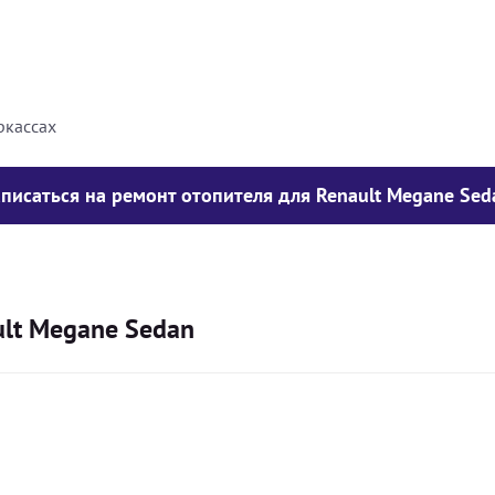
8000
грн
10000
грн
ркассах
аписаться на ремонт отопителя для Renault Megane Sed
ult Megane Sedan