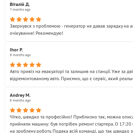
Віталій Д.
• що біля авто стояти вже не можна
7 months ago
• почали озвучувати купу додаткових робіт без чіткого п
( ну все зняли та доробили) дякую!
Звернувся з проблемою - генератор не давав зарядку на а
Окремий момент, який виглядає абсурдно:
очікування! Рекомендую!
мені заявили, що бачок гальмівної рідини потрібно міняти
Для людини, яка хоча б трохи розуміється на техніці, це 
Що прикро — це не перший мій візит. Раніше міняв у вас с
Ihor P.
8 months ago
пояснили, що це “старі гайки, які відкручували”, і попросил
Але після нинішнього візиту такі дрібниці вже не здаютьс
Я — клієнт, який працює на довірі, і саме її цей сервіс сер
Авто привіз на евакуаторі та залишив на станції. Уже за д
Хотілося б більше:
відремонтованому авто. Приємно, що є сервіс, який реальн
• належної уваги до авто
• прозорості в роботах і рахунках
Andrey M.
• реальної діагностики, а не формального “подивились і по
8 months ago
На жаль, складається враження, що сервіс працює не на як
Стосовно комунікації - все добре
Чітко, швидко та професійно! Приблизно так, можна описа
прийняли машину: був потрібен ремонт стартера. О 17:20 п
на зроблену роботу. Подяка всій команді, що так швидко 