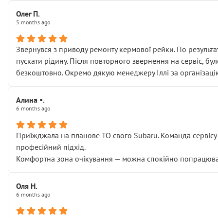
Олег П.
5 months ago
Звернувся з приводу ремонту кермової рейки. По результат
пускати рідину. Після повторного звернення на сервіс, бу
безкоштовно. Окремо дякую менеджеру Іллі за організаці
Алина •.
6 months ago
Приїжджала на планове ТО свого Subaru. Команда сервісу п
професійний підхід.
Комфортна зона очікування — можна спокійно попрацювати
Оля Н.
6 months ago