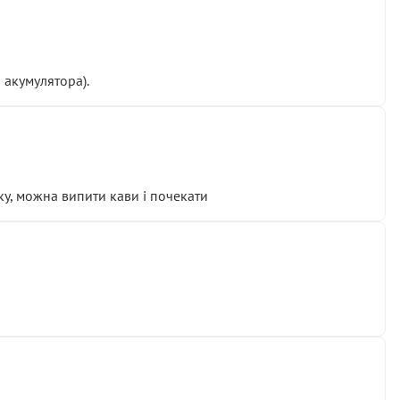
 акумулятора).
у, можна випити кави і почекати