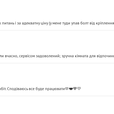
итань і за адекватну ціну (у мене туди упав болт від кріплення
и вчасно, сервісом задоволений; зручна кімната для відпочинк
обіт. Сподіваюсь все буде працювати🫶❤️💙💛