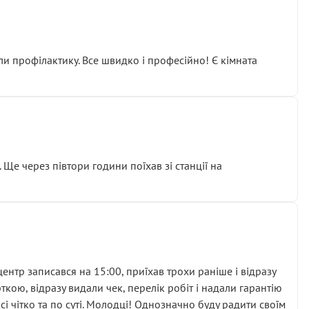
ли профілактику. Все швидко і професійно! Є кімната
ати дорогий вузол замість елементарних ущільнювачів.
м знайшов декілька гайок під лобовим склом. Мені
 Ще через півтори години поїхав зі станції на
ня та бажання повертатися.
нтр записався на 15:00, приїхав трохи раніше і відразу
кою, відразу видали чек, перелік робіт і надали гарантію
 чітко та по суті. Молодці! Однозначно буду радити своїм