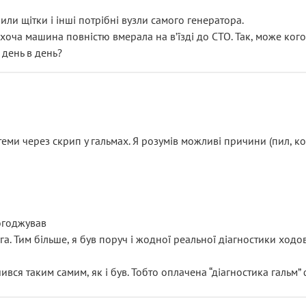
или щітки і інші потрібні вузли самого генератора.
 хоча машина повністю вмерала на вʼїзді до СТО. Так, може кого
 день в день?
еми через скрип у гальмах. Я розумів можливі причини (пил, кол
погоджував
уга. Тим більше, я був поруч і жодної реальної діагностики ход
ився таким самим, як і був. Тобто оплачена “діагностика гальм”