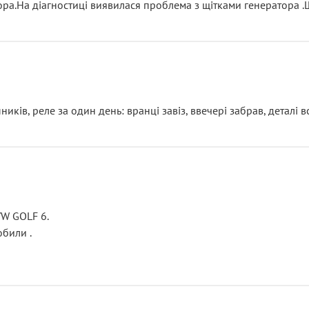
тора.На діагностиці виявилася проблема з щітками генератора 
ків, реле за один день: вранці завіз, ввечері забрав, деталі в
VW GOLF 6.
били .