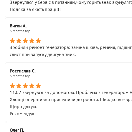
Звернулася у Сервіс з питанням,чому горить знак акумуля
Подяка за якість праці!!!
Виген А.
6 months ago
Зробили ремонт генератора: заміна шківа, ременя, підшипни
свист при запуску двигуна зник.
Ростислав С.
6 months ago
11.02 звернувся за допомогою. Проблема з генератором 
Хлопці оперативно приступили до роботи. Швидко все зро
Щиро дякую.
Рекомендую
Олег П.