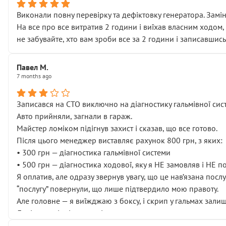
Виконали повну перевірку та дефіктовку генератора. Замін
На все про все витратив 2 години і виїхав власним ходом,
не забувайте, хто вам зроби все за 2 години і записавшись
Павел М.
7 months ago
Записався на СТО виключно на діагностику гальмівної сист
Авто прийняли, загнали в гараж.
Майстер ломіком підігнув захист і сказав, що все готово.
Після цього менеджер виставляє рахунок 800 грн, з яких:
• 300 грн — діагностика гальмівної системи
• 500 грн — діагностика ходової, яку я НЕ замовляв і НЕ 
Я оплатив, але одразу звернув увагу, що це нав’язана посл
“послугу” повернули, що лише підтвердило мою правоту.
Але головне — я виїжджаю з боксу, і скрип у гальмах залиш
Далі ситуація тільки погіршилась:
• сказали, що тепер “потрібно знімати колеса”