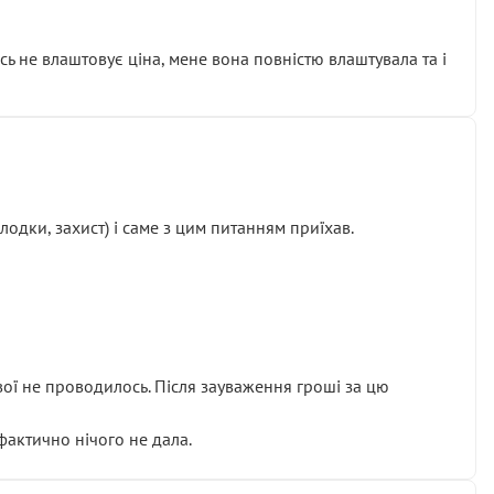
сь не влаштовує ціна, мене вона повністю влаштувала та і
одки, захист) і саме з цим питанням приїхав.
ової не проводилось. Після зауваження гроші за цю
 фактично нічого не дала.