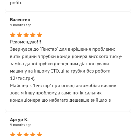
робіт.
Валентин
9 months ago
Рекомендую!!!
Звернувся до "Генстар" для вирішення проблеми:
витік рідини з трубки кондиціонера високого тиску-
заміна даної трубки (перед цим діагностували
машину на іншому СТО,ціна трубки без роботи
12+тис.грн).
Майстер з "Генстар" при огляді автомобіля виявив
зовсім іншу проблему,а саме потік сальник
кондиціонера що набагато дешевше вийшло в
підсумку.
Дуже дякую за швидкий і професійний ремонт!
Артур К.
9 months ago