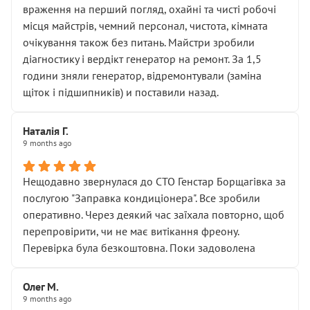
враження на перший погляд, охайні та чисті робочі
місця майстрів, чемний персонал, чистота, кімната
очікування також без питань. Майстри зробили
діагностику і вердікт генератор на ремонт. За 1,5
години зняли генератор, відремонтували (заміна
щіток і підшипників) и поставили назад.
Наталія Г.
9 months ago
Нещодавно звернулася до СТО Генстар Борщагівка за
послугою "Заправка кондиціонера". Все зробили
оперативно. Через деякий час заїхала повторно, щоб
перепровірити, чи не має витікання фреону.
Перевірка була безкоштовна. Поки задоволена
Олег М.
9 months ago