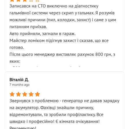
Записався на СТО виключно на діагностику
гальмівної системи через скрип у гальмах. Я розумів
можливі причини (пил, колодки, захист) і саме з цим
питанням приїхав.
Авто прийняли, загнали в гараж.
Майстер ломіком підігнув захист і сказав, що все
готово.
Після цього менеджер виставляє рахунок 800 грн, з
яких:
• 300 грн — діагностика гальмівної системи
• 500 грн — діагностика ходової, яку я НЕ замовляв і
Віталій Д.
НЕ погоджував
7 months ago
Я оплатив, але одразу звернув увагу, що це нав’язана
послуга. Тим більше, я був поруч і жодної реальної
Звернувся з проблемою - генератор не давав зарядку
діагностики ходової не проводилось. Після
на акумулятор. Фахівці знайшли причину,
зауваження гроші за цю “послугу” повернули, що
відремонтували, та зробили профілактику. Все
лише підтвердило мою правоту.
швидко і професійно! Є кімната очікування!
Але головне — я виїжджаю з боксу, і скрип у гальмах
Рекомендую!