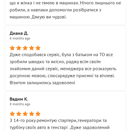
що я жінка і не тямлю в машинах. Нічого лишнього не
робили, а навпаки допомогли розібратися з
машиною. Дякую ви чудові.
Диана Д.
8 months ago
Дуже сподобався сервіс, була з батьком на ТО все
зробили швидко та якісно, раджу всім своїм
знайомим даний сервіс, менеджера все розказують
досупною мовою, слюсарядуже приємні та вічлеві.
Візитом залишились задоволені
Вадим К.
8 months ago
З 14-го року ремонтую стартери,генератори та
турбіну своїх авто в генстарі . Дуже задоволений