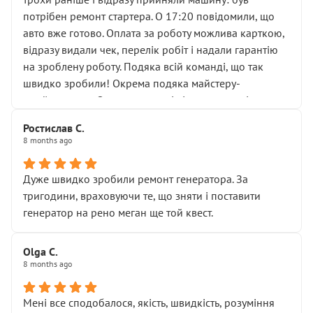
лобовим склом. Мені пояснили, що це “старі гайки, які
потрібен ремонт стартера. О 17:20 повідомили, що
відкручували”, і попросили не хвилюватися. ( надіюсь
авто вже готово. Оплата за роботу можлива карткою,
новий власник, не застяг в полі))
відразу видали чек, перелік робіт і надали гарантію
Але після нинішнього візиту такі дрібниці вже не
на зроблену роботу. Подяка всій команді, що так
здаються дрібницями.
швидко зробили! Окрема подяка майстеру-
Я — клієнт, який працює на довірі, і саме її цей сервіс
приймальнику Олександру: всі чітко та по суті.
серйозно підірвав.
Молодці! Однозначно буду радити своїм знайомим
Хотілося б більше:
Ростислав С.
звертатися до цього автосервісу.
8 months ago
• належної уваги до авто
• прозорості в роботах і рахунках
• реальної діагностики, а не формального
Дуже швидко зробили ремонт генератора. За
“подивились і поїхав”
тригодини, враховуючи те, що зняти і поставити
На жаль, складається враження, що сервіс працює не
генератор на рено меган ще той квест.
на якість, а “аби швидше і дорожче”. Саме це і псує
загальне враження та бажання повертатися.
Olga С.
Стосовно комунікації - все добре
8 months ago
Мені все сподобалося, якість, швидкість, розуміння