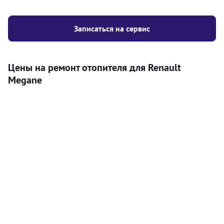
Записаться на сервис
Цены на ремонт отопителя для Renault
Megane
Услуга
Цена
Автономный отопитель
Бесплатный расчет цены установки
Безкоштовно
автономного отопителя
Установка воздушного автономного
8000
грн
отопителя