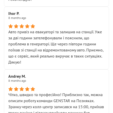
залишився таким самим, як і був. Тобто оплачена
“діагностика гальм” фактично нічого не дала.
Далі ситуація тільки погіршилась:
Ihor P.
8 months ago
• сказали, що тепер “потрібно знімати колеса”
• що біля авто стояти вже не можна
• почали озвучувати купу додаткових робіт без
Авто привіз на евакуаторі та залишив на станції. Уже
чіткого пояснення
за дві години зателефонували і пояснили, що
( ну все зняли та доробили) дякую!
проблема в генераторі. Ще через півтори години
Окремий момент, який виглядає абсурдно:
поїхав зі станції на відремонтованому авто. Приємно,
мені заявили, що бачок гальмівної рідини потрібно
що є сервіс, який реально виручає в таких ситуаціях.
міняти разом із головним гальмівним циліндром у
Дякую!
зборі.
Для людини, яка хоча б трохи розуміється на техніці,
Andrey M.
це звучить як мінімум непрофесійно, а як максимум —
8 months ago
спроба продати дорогий вузол замість елементарних
ущільнювачів.
Чітко, швидко та професійно! Приблизно так, можна
Що прикро — це не перший мій візит. Раніше міняв у
описати роботу команди GENSTAR на Позняках.
вас стартер, і тоді сервіс наче справив хороше
Зранку через колл-центр записався на 15:00, приїхав
враження. Але згодом знайшов декілька гайок під
трохи раніше і відразу прийняли машину: був