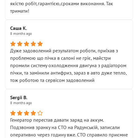
якістю робіт,гарантією,сроками виконання. Так
тримати!
Саша К.
8 months ago
Дуже задоволений результатом роботи, приїхав з
проблемою що пічка в салоні не гріє, майстри
промили систему охолодження двигуна з радіатором
пічки, та замінили антифриз, зараз в авто дуже тепло,
тож роботою та сервісом задоволений
Sergii B.
8 months ago
Генератор перестав давати заряд на аккум.
Подзвонив зранку на СТО на Радунській, записали
оперативно через годину вже. СТО справило приємне