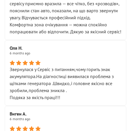
сервісу приємно вразила — все чітко, без «розводів»,
пояснили стан авто, показали, на що варто звернути
увагу. Відчувається професійний підхід.
Комфортна зона очікування — можна спокійно
попрацювати або відпочити. Дякую за якісний сервіс!
Оля Н.
6 months ago
Звернулася у Сервіс з питанням,чому горить знак
акумулятора.На діагностиці виявилася проблема з
щітками генератора .Швидко,і головне якісно все
зробили,проблема зникла .
Подяка за якість праці!!!
Виген А.
6 months ago