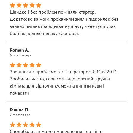
Швидко і без проблем поміняли стартер.
Додатково за моїм проханням зняли підкрилок без
зайвих питань і за адекватну ціну (у мене туди упав
болт від кріплення акумулятора).
Roman A.
6 months ago
Звертався з проблемою з генератором C-Max 2011.
Зробили вчасно, сервісом задоволений; зручна
кімната для відпочинку, можна випити кави і
почекати
Галина П.
7 months ago
Сподобалось з моменту звернення і до кінця