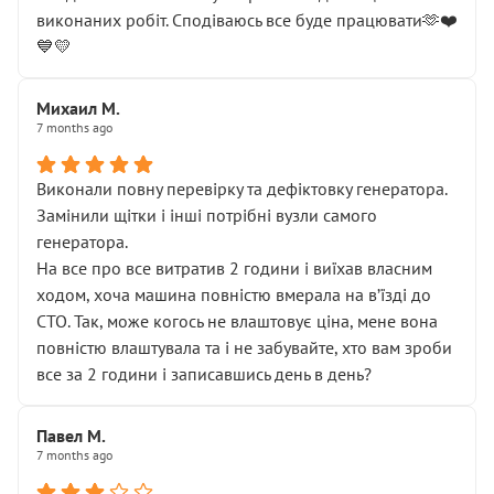
виконаних робіт. Сподіваюсь все буде працювати🫶❤️
💙💛
Михаил М.
7 months ago
Виконали повну перевірку та дефіктовку генератора.
Замінили щітки і інші потрібні вузли самого
генератора.
На все про все витратив 2 години і виїхав власним
ходом, хоча машина повністю вмерала на вʼїзді до
СТО. Так, може когось не влаштовує ціна, мене вона
повністю влаштувала та і не забувайте, хто вам зроби
все за 2 години і записавшись день в день?
Павел М.
7 months ago