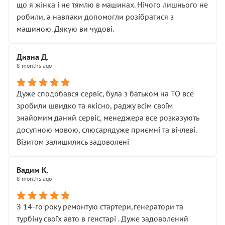
що я жінка і не тямлю в машинах. Нічого лишнього не
робили, а навпаки допомогли розібратися з
машиною. Дякую ви чудові.
Диана Д.
8 months ago
Дуже сподобався сервіс, була з батьком на ТО все
зробили швидко та якісно, раджу всім своїм
знайомим даний сервіс, менеджера все розказують
досупною мовою, слюсарядуже приємні та вічлеві.
Візитом залишились задоволені
Вадим К.
8 months ago
З 14-го року ремонтую стартери,генератори та
турбіну своїх авто в генстарі . Дуже задоволений