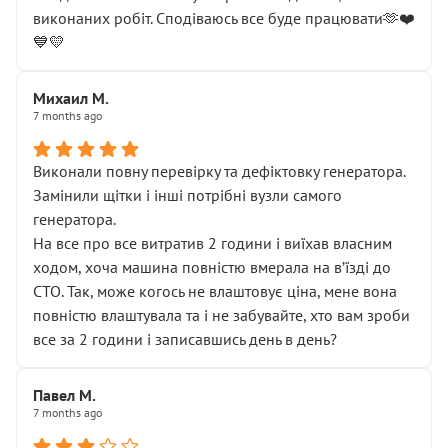
виконаних робіт. Сподіваюсь все буде працювати🫶❤️
💙💛
Михаил М.
7 months ago
Виконали повну перевірку та дефіктовку генератора.
Замінили щітки і інші потрібні вузли самого
генератора.
На все про все витратив 2 години і виїхав власним
ходом, хоча машина повністю вмерала на вʼїзді до
СТО. Так, може когось не влаштовує ціна, мене вона
повністю влаштувала та і не забувайте, хто вам зроби
все за 2 години і записавшись день в день?
Павел М.
7 months ago