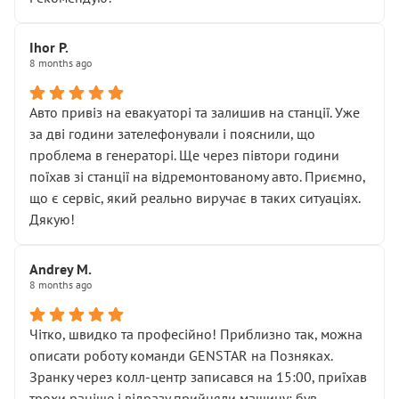
залишився таким самим, як і був. Тобто оплачена
“діагностика гальм” фактично нічого не дала.
Далі ситуація тільки погіршилась:
Ihor P.
8 months ago
• сказали, що тепер “потрібно знімати колеса”
• що біля авто стояти вже не можна
• почали озвучувати купу додаткових робіт без
Авто привіз на евакуаторі та залишив на станції. Уже
чіткого пояснення
за дві години зателефонували і пояснили, що
( ну все зняли та доробили) дякую!
проблема в генераторі. Ще через півтори години
Окремий момент, який виглядає абсурдно:
поїхав зі станції на відремонтованому авто. Приємно,
мені заявили, що бачок гальмівної рідини потрібно
що є сервіс, який реально виручає в таких ситуаціях.
міняти разом із головним гальмівним циліндром у
Дякую!
зборі.
Для людини, яка хоча б трохи розуміється на техніці,
Andrey M.
це звучить як мінімум непрофесійно, а як максимум —
8 months ago
спроба продати дорогий вузол замість елементарних
ущільнювачів.
Чітко, швидко та професійно! Приблизно так, можна
Що прикро — це не перший мій візит. Раніше міняв у
описати роботу команди GENSTAR на Позняках.
вас стартер, і тоді сервіс наче справив хороше
Зранку через колл-центр записався на 15:00, приїхав
враження. Але згодом знайшов декілька гайок під
трохи раніше і відразу прийняли машину: був