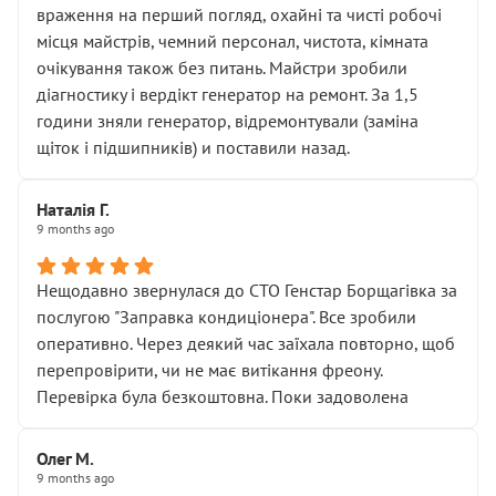
враження на перший погляд, охайні та чисті робочі
місця майстрів, чемний персонал, чистота, кімната
очікування також без питань. Майстри зробили
діагностику і вердікт генератор на ремонт. За 1,5
години зняли генератор, відремонтували (заміна
щіток і підшипників) и поставили назад.
Наталія Г.
9 months ago
Нещодавно звернулася до СТО Генстар Борщагівка за
послугою "Заправка кондиціонера". Все зробили
оперативно. Через деякий час заїхала повторно, щоб
перепровірити, чи не має витікання фреону.
Перевірка була безкоштовна. Поки задоволена
Олег М.
9 months ago