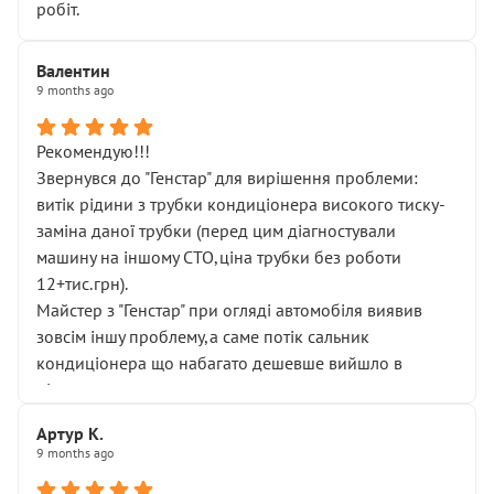
робіт.
Валентин
9 months ago
Рекомендую!!!
Звернувся до "Генстар" для вирішення проблеми:
витік рідини з трубки кондиціонера високого тиску-
заміна даної трубки (перед цим діагностували
машину на іншому СТО,ціна трубки без роботи
12+тис.грн).
Майстер з "Генстар" при огляді автомобіля виявив
зовсім іншу проблему,а саме потік сальник
кондиціонера що набагато дешевше вийшло в
підсумку.
Дуже дякую за швидкий і професійний ремонт!
Артур К.
9 months ago