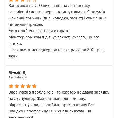
Записався на СТО виключно на діагностику
гальмівної системи через скрип у гальмах. Я розумів
можливі причини (пил, колодки, захист) і саме з цим
питанням приїхав.
Авто прийняли, загнали в гараж.
Майстер ломіком підігнув захист і сказав, що все
готово.
Після цього менеджер виставляє рахунок 800 грн, з
яких:
• 300 грн — діагностика гальмівної системи
• 500 грн — діагностика ходової, яку я НЕ замовляв і
Віталій Д.
НЕ погоджував
7 months ago
Я оплатив, але одразу звернув увагу, що це нав’язана
послуга. Тим більше, я був поруч і жодної реальної
Звернувся з проблемою - генератор не давав зарядку
діагностики ходової не проводилось. Після
на акумулятор. Фахівці знайшли причину,
зауваження гроші за цю “послугу” повернули, що
відремонтували, та зробили профілактику. Все
лише підтвердило мою правоту.
швидко і професійно! Є кімната очікування!
Але головне — я виїжджаю з боксу, і скрип у гальмах
Рекомендую!