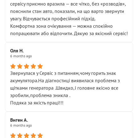
сервісу приємно вразила — все чітко, без «розводів»,
пояснили стан авто, показали, на що варто звернути
увагу. Відчувається професійний підхід.
Комфортна зона очікування — можна спокійно
попрацювати або відпочити. Дякую за якісний сервіс!
Оля Н.
6 months ago
Звернулася у Сервіс з питанням,чому горить знак
акумулятора.На діагностиці виявилася проблема з
щітками генератора .Швидко,і головне якісно все
зробили,проблема зникла .
Подяка за якість праці!!!
Виген А.
6 months ago