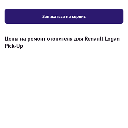
Записаться на сервис
Цены на ремонт отопителя для Renault Logan
Pick-Up
Услуга
Цена
Автономный отопитель
Бесплатный расчет цены установки
Безкоштовно
автономного отопителя
Установка воздушного автономного
8000
грн
отопителя