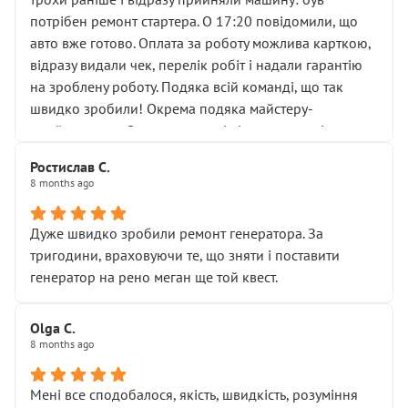
лобовим склом. Мені пояснили, що це “старі гайки, які
потрібен ремонт стартера. О 17:20 повідомили, що
відкручували”, і попросили не хвилюватися. ( надіюсь
авто вже готово. Оплата за роботу можлива карткою,
новий власник, не застяг в полі))
відразу видали чек, перелік робіт і надали гарантію
Але після нинішнього візиту такі дрібниці вже не
на зроблену роботу. Подяка всій команді, що так
здаються дрібницями.
швидко зробили! Окрема подяка майстеру-
Я — клієнт, який працює на довірі, і саме її цей сервіс
приймальнику Олександру: всі чітко та по суті.
серйозно підірвав.
Молодці! Однозначно буду радити своїм знайомим
Хотілося б більше:
Ростислав С.
звертатися до цього автосервісу.
8 months ago
• належної уваги до авто
• прозорості в роботах і рахунках
• реальної діагностики, а не формального
Дуже швидко зробили ремонт генератора. За
“подивились і поїхав”
тригодини, враховуючи те, що зняти і поставити
На жаль, складається враження, що сервіс працює не
генератор на рено меган ще той квест.
на якість, а “аби швидше і дорожче”. Саме це і псує
загальне враження та бажання повертатися.
Olga С.
Стосовно комунікації - все добре
8 months ago
Мені все сподобалося, якість, швидкість, розуміння