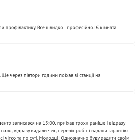
ли профілактику. Все швидко і професійно! Є кімната
ати дорогий вузол замість елементарних ущільнювачів.
м знайшов декілька гайок під лобовим склом. Мені
 Ще через півтори години поїхав зі станції на
ня та бажання повертатися.
нтр записався на 15:00, приїхав трохи раніше і відразу
кою, відразу видали чек, перелік робіт і надали гарантію
 чітко та по суті. Молодці! Однозначно буду радити своїм