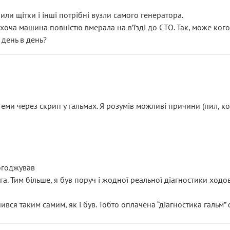
или щітки і інші потрібні вузли самого генератора.
 хоча машина повністю вмерала на вʼїзді до СТО. Так, може кого
 день в день?
еми через скрип у гальмах. Я розумів можливі причини (пил, кол
погоджував
уга. Тим більше, я був поруч і жодної реальної діагностики ход
ився таким самим, як і був. Тобто оплачена “діагностика гальм”