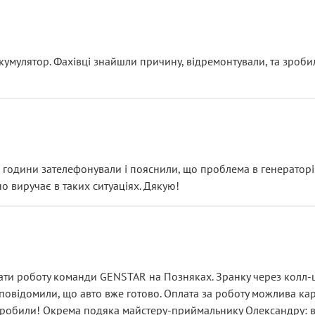
ояснення
кумулятор. Фахівці знайшли причину, відремонтували, та зроби
 разом із головним гальмівним циліндром у зборі.
звучить як мінімум непрофесійно, а як максимум — спроба прод
тартер, і тоді сервіс наче справив хороше враження. Але згодо
и не хвилюватися. ( надіюсь новий власник, не застяг в полі))
я дрібницями.
йозно підірвав.
ві години зателефонували і пояснили, що проблема в генераторі.
о виручає в таких ситуаціях. Дякую!
їхав”
ість, а “аби швидше і дорожче”. Саме це і псує загальне вражен
ти роботу команди GENSTAR на Позняках. Зранку через колл-це
овідомили, що авто вже готово. Оплата за роботу можлива карт
зробили! Окрема подяка майстеру-приймальнику Олександру: всі