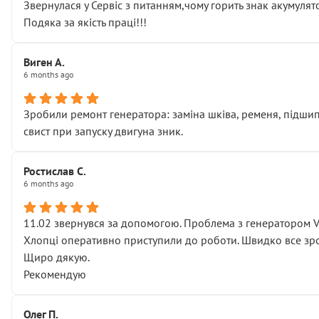
Звернулася у Сервіс з питанням,чому горить знак акумуля
Подяка за якість праці!!!
Виген А.
6 months ago
Зробили ремонт генератора: заміна шківа, ременя, підшипни
свист при запуску двигуна зник.
Ростислав С.
6 months ago
11.02 звернувся за допомогою. Проблема з генератором 
Хлопці оперативно приступили до роботи. Швидко все зро
Щиро дякую.
Рекомендую
Олег П.