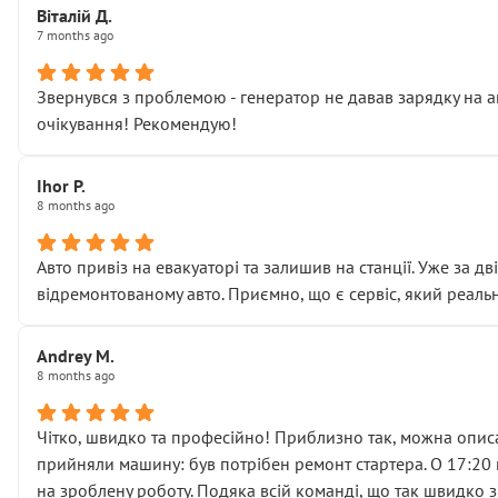
Віталій Д.
• що біля авто стояти вже не можна
7 months ago
• почали озвучувати купу додаткових робіт без чіткого п
( ну все зняли та доробили) дякую!
Звернувся з проблемою - генератор не давав зарядку на а
Окремий момент, який виглядає абсурдно:
очікування! Рекомендую!
мені заявили, що бачок гальмівної рідини потрібно міняти
Для людини, яка хоча б трохи розуміється на техніці, це 
Що прикро — це не перший мій візит. Раніше міняв у вас с
Ihor P.
8 months ago
пояснили, що це “старі гайки, які відкручували”, і попросил
Але після нинішнього візиту такі дрібниці вже не здаютьс
Я — клієнт, який працює на довірі, і саме її цей сервіс сер
Авто привіз на евакуаторі та залишив на станції. Уже за д
Хотілося б більше:
відремонтованому авто. Приємно, що є сервіс, який реальн
• належної уваги до авто
• прозорості в роботах і рахунках
Andrey M.
• реальної діагностики, а не формального “подивились і по
8 months ago
На жаль, складається враження, що сервіс працює не на як
Стосовно комунікації - все добре
Чітко, швидко та професійно! Приблизно так, можна описа
прийняли машину: був потрібен ремонт стартера. О 17:20 п
на зроблену роботу. Подяка всій команді, що так швидко 