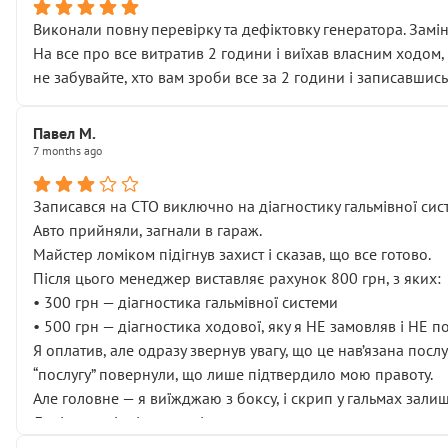
Виконали повну перевірку та дефіктовку генератора. Замін
На все про все витратив 2 години і виїхав власним ходом,
не забувайте, хто вам зроби все за 2 години і записавшись
Павел М.
7 months ago
Записався на СТО виключно на діагностику гальмівної сист
Авто прийняли, загнали в гараж.
Майстер ломіком підігнув захист і сказав, що все готово.
Після цього менеджер виставляє рахунок 800 грн, з яких:
• 300 грн — діагностика гальмівної системи
• 500 грн — діагностика ходової, яку я НЕ замовляв і НЕ 
Я оплатив, але одразу звернув увагу, що це нав’язана посл
“послугу” повернули, що лише підтвердило мою правоту.
Але головне — я виїжджаю з боксу, і скрип у гальмах залиш
Далі ситуація тільки погіршилась:
• сказали, що тепер “потрібно знімати колеса”