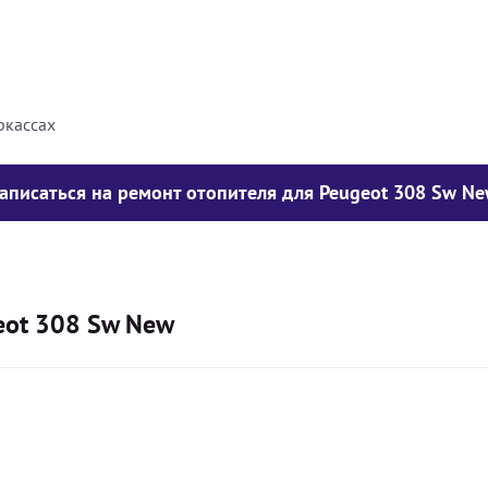
8000
грн
10000
грн
ркассах
аписаться на ремонт отопителя для Peugeot 308 Sw N
eot 308 Sw New