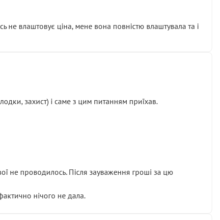
сь не влаштовує ціна, мене вона повністю влаштувала та і
одки, захист) і саме з цим питанням приїхав.
ової не проводилось. Після зауваження гроші за цю
 фактично нічого не дала.