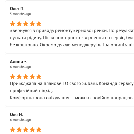
Олег П.
5 months ago
Звернувся з приводу ремонту кермової рейки. По результат
пускати рідину. Після повторного звернення на сервіс, бу
безкоштовно. Окремо дякую менеджеру Іллі за організаці
Алина •.
6 months ago
Приїжджала на планове ТО свого Subaru. Команда сервісу п
професійний підхід.
Комфортна зона очікування — можна спокійно попрацювати
Оля Н.
6 months ago