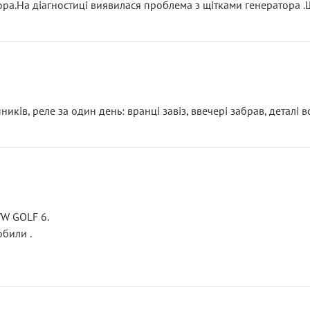
тора.На діагностиці виявилася проблема з щітками генератора 
ків, реле за один день: вранці завіз, ввечері забрав, деталі в
VW GOLF 6.
били .