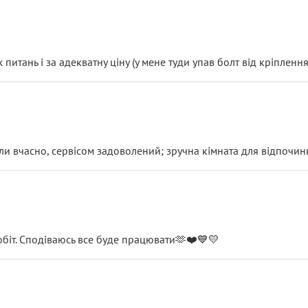
итань і за адекватну ціну (у мене туди упав болт від кріплення
и вчасно, сервісом задоволений; зручна кімната для відпочинк
обіт. Сподіваюсь все буде працювати🫶❤️💙💛