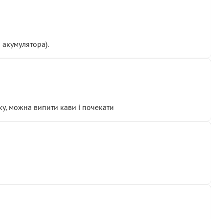
 акумулятора).
у, можна випити кави і почекати