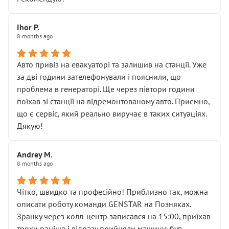
залишився таким самим, як і був. Тобто оплачена
“діагностика гальм” фактично нічого не дала.
Далі ситуація тільки погіршилась:
Ihor P.
8 months ago
• сказали, що тепер “потрібно знімати колеса”
• що біля авто стояти вже не можна
• почали озвучувати купу додаткових робіт без
Авто привіз на евакуаторі та залишив на станції. Уже
чіткого пояснення
за дві години зателефонували і пояснили, що
( ну все зняли та доробили) дякую!
проблема в генераторі. Ще через півтори години
Окремий момент, який виглядає абсурдно:
поїхав зі станції на відремонтованому авто. Приємно,
мені заявили, що бачок гальмівної рідини потрібно
що є сервіс, який реально виручає в таких ситуаціях.
міняти разом із головним гальмівним циліндром у
Дякую!
зборі.
Для людини, яка хоча б трохи розуміється на техніці,
Andrey M.
це звучить як мінімум непрофесійно, а як максимум —
8 months ago
спроба продати дорогий вузол замість елементарних
ущільнювачів.
Чітко, швидко та професійно! Приблизно так, можна
Що прикро — це не перший мій візит. Раніше міняв у
описати роботу команди GENSTAR на Позняках.
вас стартер, і тоді сервіс наче справив хороше
Зранку через колл-центр записався на 15:00, приїхав
враження. Але згодом знайшов декілька гайок під
трохи раніше і відразу прийняли машину: був