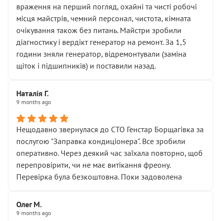
враження на перший погляд, охайні та чисті робочі
місця майстрів, чемний персонал, чистота, кімната
очікування також без питань. Майстри зробили
діагностику і вердікт генератор на ремонт. За 1,5
години зняли генератор, відремонтували (заміна
щіток і підшипників) и поставили назад.
Наталія Г.
9 months ago
Нещодавно звернулася до СТО Генстар Борщагівка за
послугою "Заправка кондиціонера". Все зробили
оперативно. Через деякий час заїхала повторно, щоб
перепровірити, чи не має витікання фреону.
Перевірка була безкоштовна. Поки задоволена
Олег М.
9 months ago