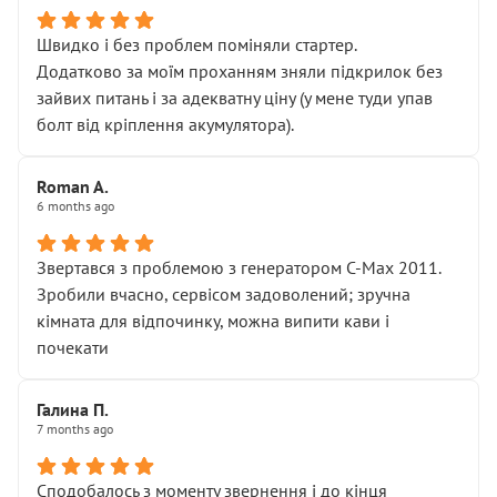
Швидко і без проблем поміняли стартер.
Додатково за моїм проханням зняли підкрилок без
зайвих питань і за адекватну ціну (у мене туди упав
болт від кріплення акумулятора).
Roman A.
6 months ago
Звертався з проблемою з генератором C-Max 2011.
Зробили вчасно, сервісом задоволений; зручна
кімната для відпочинку, можна випити кави і
почекати
Галина П.
7 months ago
Сподобалось з моменту звернення і до кінця