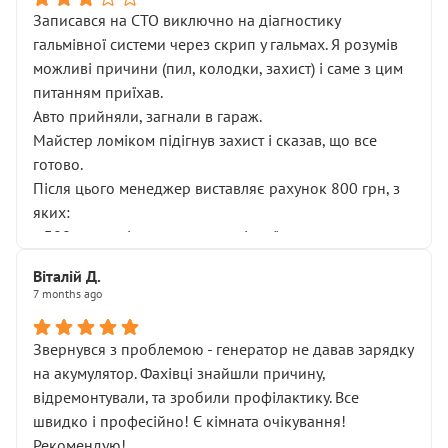
Записався на СТО виключно на діагностику
гальмівної системи через скрип у гальмах. Я розумів
можливі причини (пил, колодки, захист) і саме з цим
питанням приїхав.
Авто прийняли, загнали в гараж.
Майстер ломіком підігнув захист і сказав, що все
готово.
Після цього менеджер виставляє рахунок 800 грн, з
яких:
• 300 грн — діагностика гальмівної системи
• 500 грн — діагностика ходової, яку я НЕ замовляв і
Віталій Д.
НЕ погоджував
7 months ago
Я оплатив, але одразу звернув увагу, що це нав’язана
послуга. Тим більше, я був поруч і жодної реальної
Звернувся з проблемою - генератор не давав зарядку
діагностики ходової не проводилось. Після
на акумулятор. Фахівці знайшли причину,
зауваження гроші за цю “послугу” повернули, що
відремонтували, та зробили профілактику. Все
лише підтвердило мою правоту.
швидко і професійно! Є кімната очікування!
Але головне — я виїжджаю з боксу, і скрип у гальмах
Рекомендую!