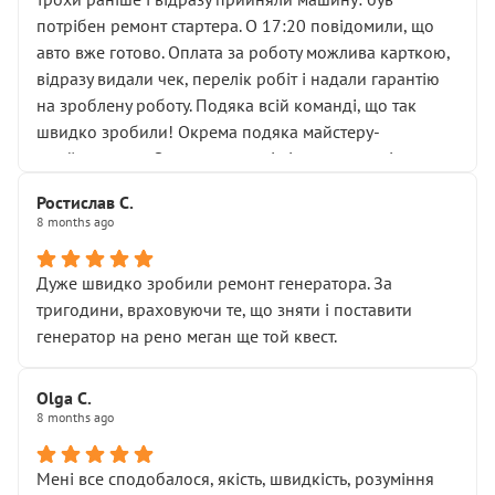
лобовим склом. Мені пояснили, що це “старі гайки, які
потрібен ремонт стартера. О 17:20 повідомили, що
відкручували”, і попросили не хвилюватися. ( надіюсь
авто вже готово. Оплата за роботу можлива карткою,
новий власник, не застяг в полі))
відразу видали чек, перелік робіт і надали гарантію
Але після нинішнього візиту такі дрібниці вже не
на зроблену роботу. Подяка всій команді, що так
здаються дрібницями.
швидко зробили! Окрема подяка майстеру-
Я — клієнт, який працює на довірі, і саме її цей сервіс
приймальнику Олександру: всі чітко та по суті.
серйозно підірвав.
Молодці! Однозначно буду радити своїм знайомим
Хотілося б більше:
Ростислав С.
звертатися до цього автосервісу.
8 months ago
• належної уваги до авто
• прозорості в роботах і рахунках
• реальної діагностики, а не формального
Дуже швидко зробили ремонт генератора. За
“подивились і поїхав”
тригодини, враховуючи те, що зняти і поставити
На жаль, складається враження, що сервіс працює не
генератор на рено меган ще той квест.
на якість, а “аби швидше і дорожче”. Саме це і псує
загальне враження та бажання повертатися.
Olga С.
Стосовно комунікації - все добре
8 months ago
Мені все сподобалося, якість, швидкість, розуміння