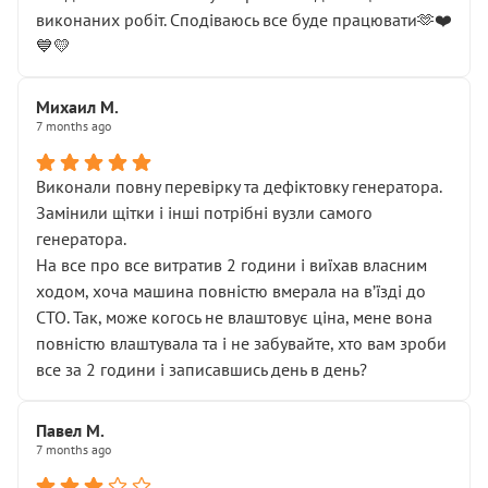
виконаних робіт. Сподіваюсь все буде працювати🫶❤️
💙💛
Михаил М.
7 months ago
Виконали повну перевірку та дефіктовку генератора.
Замінили щітки і інші потрібні вузли самого
генератора.
На все про все витратив 2 години і виїхав власним
ходом, хоча машина повністю вмерала на вʼїзді до
СТО. Так, може когось не влаштовує ціна, мене вона
повністю влаштувала та і не забувайте, хто вам зроби
все за 2 години і записавшись день в день?
Павел М.
7 months ago