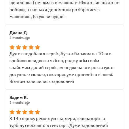
що я жінка і не тямлю в машинах. Нічого лишнього не
робили, а навпаки допомогли розібратися з
машиною. Дякую ви чудові.
Диана Д.
8 months ago
Дуже сподобався сервіс, була з батьком на ТО все
зробили швидко та якісно, раджу всім своїм
знайомим даний сервіс, менеджера все розказують
досупною мовою, слюсарядуже приємні та вічлеві.
Візитом залишились задоволені
Вадим К.
8 months ago
З 14-го року ремонтую стартери,генератори та
турбіну своїх авто в генстарі . Дуже задоволений