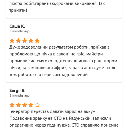
якістю робіт,гарантією,сроками виконання. Так
тримати!
Саша К.
8 months ago
Дуже задоволений результатом роботи, приїхав з
проблемою що пічка в салоні не гріє, майстри
промили систему охолодження двигуна з радіатором
пічки, та замінили антифриз, зараз в авто дуже тепло,
тож роботою та сервісом задоволений
Sergii B.
8 months ago
Генератор перестав давати заряд на аккум.
Подзвонив зранку на СТО на Радунській, записали
оперативно через годину вже. СТО справило приємне