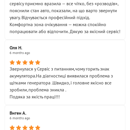
сервісу приємно вразила — все чітко, без «розводів»,
пояснили стан авто, показали, на що варто звернути
увагу. Відчувається професійний підхід.
Комфортна зона очікування — можна спокійно
попрацювати або відпочити. Дякую за якісний сервіс!
Оля Н.
6 months ago
Звернулася у Сервіс з питанням,чому горить знак
акумулятора.На діагностиці виявилася проблема з
щітками генератора .Швидко,і головне якісно все
зробили,проблема зникла .
Подяка за якість праці!!!
Виген А.
6 months ago