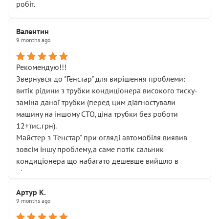
робіт.
Валентин
9 months ago
Рекомендую!!!
Звернувся до "Генстар" для вирішення проблеми:
витік рідини з трубки кондиціонера високого тиску-
заміна даної трубки (перед цим діагностували
машину на іншому СТО,ціна трубки без роботи
12+тис.грн).
Майстер з "Генстар" при огляді автомобіля виявив
зовсім іншу проблему,а саме потік сальник
кондиціонера що набагато дешевше вийшло в
підсумку.
Дуже дякую за швидкий і професійний ремонт!
Артур К.
9 months ago