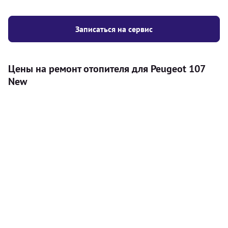
Записаться на сервис
Цены на ремонт отопителя для Peugeot 107
New
Услуга
Цена
Автономный отопитель
Бесплатный расчет цены установки
Безкоштовно
автономного отопителя
Установка воздушного автономного
8000
грн
отопителя