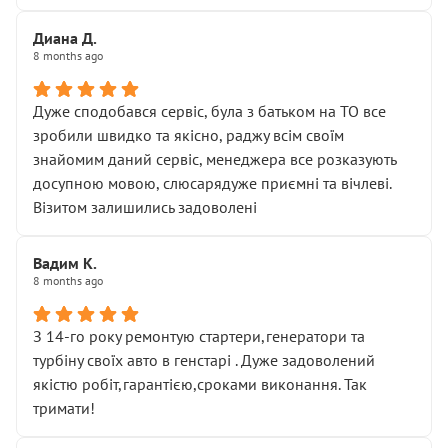
Диана Д.
8 months ago
Дуже сподобався сервіс, була з батьком на ТО все
зробили швидко та якісно, раджу всім своїм
знайомим даний сервіс, менеджера все розказують
досупною мовою, слюсарядуже приємні та вічлеві.
Візитом залишились задоволені
Вадим К.
8 months ago
З 14-го року ремонтую стартери,генератори та
турбіну своїх авто в генстарі . Дуже задоволений
якістю робіт,гарантією,сроками виконання. Так
тримати!