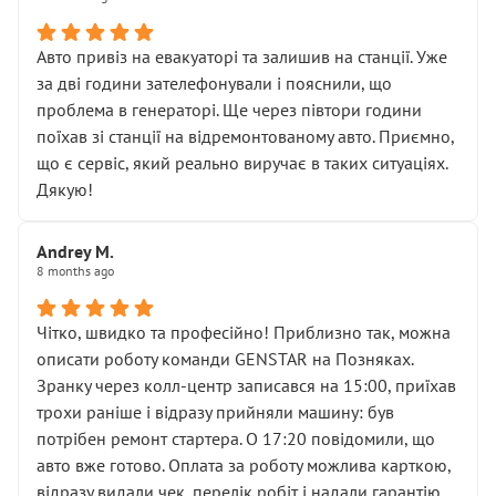
• сказали, що тепер “потрібно знімати колеса”
• що біля авто стояти вже не можна
• почали озвучувати купу додаткових робіт без
Авто привіз на евакуаторі та залишив на станції. Уже
чіткого пояснення
за дві години зателефонували і пояснили, що
( ну все зняли та доробили) дякую!
проблема в генераторі. Ще через півтори години
Окремий момент, який виглядає абсурдно:
поїхав зі станції на відремонтованому авто. Приємно,
мені заявили, що бачок гальмівної рідини потрібно
що є сервіс, який реально виручає в таких ситуаціях.
міняти разом із головним гальмівним циліндром у
Дякую!
зборі.
Для людини, яка хоча б трохи розуміється на техніці,
Andrey M.
це звучить як мінімум непрофесійно, а як максимум —
8 months ago
спроба продати дорогий вузол замість елементарних
ущільнювачів.
Чітко, швидко та професійно! Приблизно так, можна
Що прикро — це не перший мій візит. Раніше міняв у
описати роботу команди GENSTAR на Позняках.
вас стартер, і тоді сервіс наче справив хороше
Зранку через колл-центр записався на 15:00, приїхав
враження. Але згодом знайшов декілька гайок під
трохи раніше і відразу прийняли машину: був
лобовим склом. Мені пояснили, що це “старі гайки, які
потрібен ремонт стартера. О 17:20 повідомили, що
відкручували”, і попросили не хвилюватися. ( надіюсь
авто вже готово. Оплата за роботу можлива карткою,
новий власник, не застяг в полі))
відразу видали чек, перелік робіт і надали гарантію