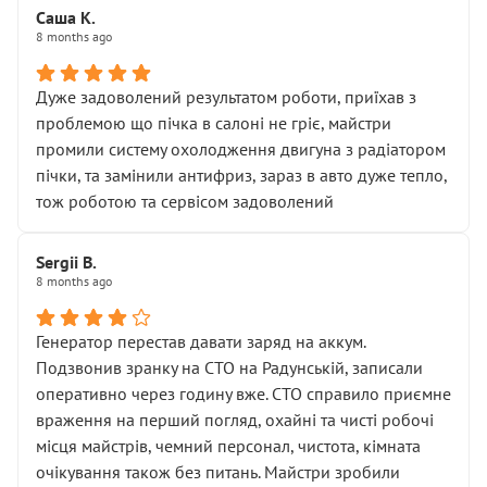
Саша К.
8 months ago
Дуже задоволений результатом роботи, приїхав з
проблемою що пічка в салоні не гріє, майстри
промили систему охолодження двигуна з радіатором
пічки, та замінили антифриз, зараз в авто дуже тепло,
тож роботою та сервісом задоволений
Sergii B.
8 months ago
Генератор перестав давати заряд на аккум.
Подзвонив зранку на СТО на Радунській, записали
оперативно через годину вже. СТО справило приємне
враження на перший погляд, охайні та чисті робочі
місця майстрів, чемний персонал, чистота, кімната
очікування також без питань. Майстри зробили