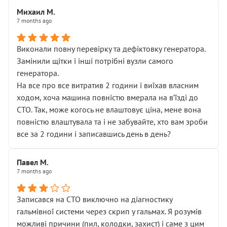
Михаил М.
7 months ago
Виконали повну перевірку та дефіктовку генератора.
Замінили щітки і інші потрібні вузли самого
генератора.
На все про все витратив 2 години і виїхав власним
ходом, хоча машина повністю вмерала на вʼїзді до
СТО. Так, може когось не влаштовує ціна, мене вона
повністю влаштувала та і не забувайте, хто вам зроби
все за 2 години і записавшись день в день?
Павел М.
7 months ago
Записався на СТО виключно на діагностику
гальмівної системи через скрип у гальмах. Я розумів
можливі причини (пил, колодки, захист) і саме з цим