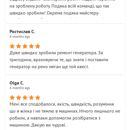
Але після нинішнього візиту такі дрібниці вже не
на зроблену роботу. Подяка всій команді, що так
здаються дрібницями.
швидко зробили! Окрема подяка майстеру-
Я — клієнт, який працює на довірі, і саме її цей сервіс
приймальнику Олександру: всі чітко та по суті.
серйозно підірвав.
Молодці! Однозначно буду радити своїм знайомим
Хотілося б більше:
Ростислав С.
звертатися до цього автосервісу.
8 months ago
• належної уваги до авто
• прозорості в роботах і рахунках
• реальної діагностики, а не формального
Дуже швидко зробили ремонт генератора. За
“подивились і поїхав”
тригодини, враховуючи те, що зняти і поставити
На жаль, складається враження, що сервіс працює не
генератор на рено меган ще той квест.
на якість, а “аби швидше і дорожче”. Саме це і псує
загальне враження та бажання повертатися.
Olga С.
Стосовно комунікації - все добре
8 months ago
Мені все сподобалося, якість, швидкість, розуміння
що я жінка і не тямлю в машинах. Нічого лишнього не
робили, а навпаки допомогли розібратися з
машиною. Дякую ви чудові.