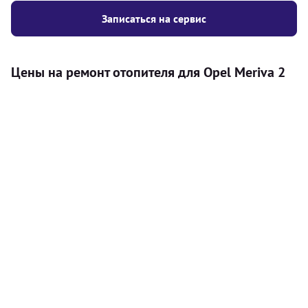
Записаться на сервис
Цены на ремонт отопителя для Opel Meriva 2
Услуга
Цена
Автономный отопитель
Бесплатный расчет цены установки
Безкоштовно
автономного отопителя
Установка воздушного автономного
8000
грн
отопителя
Установка жидкостного
10000
грн