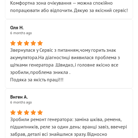
Комфортна зона очікування — можна спокійно
попрацювати або відпочити. Дякую за якісний сервіс!
Оля Н.
6 months ago
Звернулася у Сервіс з питанням,чому горить знак
акумулятора.На діагностиці виявилася проблема з
щітками генератора .Швидко,і головне якісно все
зробили,проблема зникла .
Подяка за якість праці!!!
Виген А.
6 months ago
Зробили ремонт генератора: заміна шківа, ременя,
підшипників, реле за один день: вранці завіз, ввечері
забрав, деталі всі знайшлися зразу. Відносно