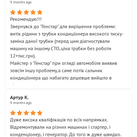
9 months ago
Рекомендую!!!
Звернувся до "Генстар" для вирішення проблеми:
витік рідини з трубки кондиціонера високого тиску-
заміна даної трубки (перед цим діагностували
машину на іншому СТО,ціна трубки без роботи
12+тис.грн).
Майстер з "Генстар" при огляді автомобіля виявив
зовсім іншу проблему,а саме потік сальник
кондиціонера що набагато дешевше вийшло в
підсумку.
Дуже дякую за швидкий і професійний ремонт!
Артур К.
9 months ago
Дуже висока кваліфікація по всіх напрямках.
Відремонтували на різних машинах і стартер, і
конденціонер, і генератор. До того ж дуже швидко.