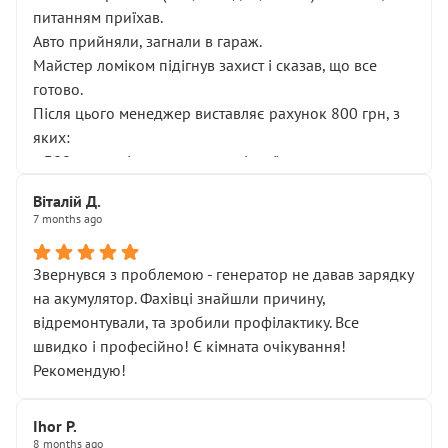
питанням приїхав.
Авто прийняли, загнали в гараж.
Майстер ломіком підігнув захист і сказав, що все
готово.
Після цього менеджер виставляє рахунок 800 грн, з
яких:
• 300 грн — діагностика гальмівної системи
• 500 грн — діагностика ходової, яку я НЕ замовляв і
Віталій Д.
НЕ погоджував
7 months ago
Я оплатив, але одразу звернув увагу, що це нав’язана
послуга. Тим більше, я був поруч і жодної реальної
Звернувся з проблемою - генератор не давав зарядку
діагностики ходової не проводилось. Після
на акумулятор. Фахівці знайшли причину,
зауваження гроші за цю “послугу” повернули, що
відремонтували, та зробили профілактику. Все
лише підтвердило мою правоту.
швидко і професійно! Є кімната очікування!
Але головне — я виїжджаю з боксу, і скрип у гальмах
Рекомендую!
залишився таким самим, як і був. Тобто оплачена
“діагностика гальм” фактично нічого не дала.
Далі ситуація тільки погіршилась:
Ihor P.
8 months ago