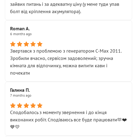
зайвих питань і за адекватну ціну (у мене туди упав
болт від кріплення акумулятора).
Roman A.
6 months ago
Звертався з проблемою з генератором C-Max 2011.
Зробили вчасно, сервісом задоволений; зручна
кімната для відпочинку, можна випити кави і
почекати
Галина П.
7 months ago
Сподобалось з моменту звернення і до кінця
виконаних робіт. Сподіваюсь все буде працювати🫶❤️
💙💛