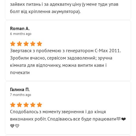
зайвих питань і за адекватну ціну (у мене туди упав
болт від кріплення акумулятора).
Roman A.
6 months ago
Звертався з проблемою з генератором C-Max 2011.
Зробили вчасно, сервісом задоволений; зручна
кімната для відпочинку, можна випити кави і
почекати
Галина П.
7 months ago
Сподобалось з моменту звернення і до кінця
виконаних робіт. Сподіваюсь все буде працювати🫶❤️
💙💛