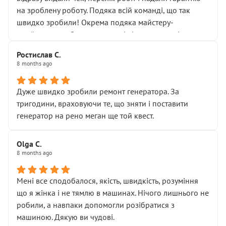
Але після нинішнього візиту такі дрібниці вже не
на зроблену роботу. Подяка всій команді, що так
здаються дрібницями.
швидко зробили! Окрема подяка майстеру-
Я — клієнт, який працює на довірі, і саме її цей сервіс
приймальнику Олександру: всі чітко та по суті.
серйозно підірвав.
Молодці! Однозначно буду радити своїм знайомим
Хотілося б більше:
Ростислав С.
звертатися до цього автосервісу.
8 months ago
• належної уваги до авто
• прозорості в роботах і рахунках
• реальної діагностики, а не формального
Дуже швидко зробили ремонт генератора. За
“подивились і поїхав”
тригодини, враховуючи те, що зняти і поставити
На жаль, складається враження, що сервіс працює не
генератор на рено меган ще той квест.
на якість, а “аби швидше і дорожче”. Саме це і псує
загальне враження та бажання повертатися.
Olga С.
Стосовно комунікації - все добре
8 months ago
Мені все сподобалося, якість, швидкість, розуміння
що я жінка і не тямлю в машинах. Нічого лишнього не
робили, а навпаки допомогли розібратися з
машиною. Дякую ви чудові.