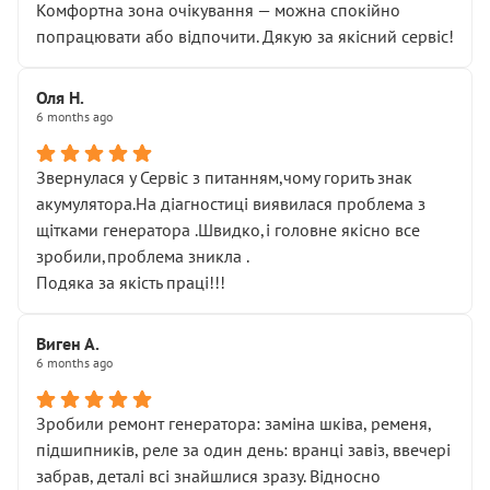
Комфортна зона очікування — можна спокійно
попрацювати або відпочити. Дякую за якісний сервіс!
Оля Н.
6 months ago
Звернулася у Сервіс з питанням,чому горить знак
акумулятора.На діагностиці виявилася проблема з
щітками генератора .Швидко,і головне якісно все
зробили,проблема зникла .
Подяка за якість праці!!!
Виген А.
6 months ago
Зробили ремонт генератора: заміна шківа, ременя,
підшипників, реле за один день: вранці завіз, ввечері
забрав, деталі всі знайшлися зразу. Відносно