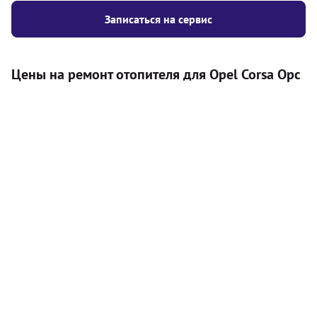
Записаться на сервис
Цены на ремонт отопителя для Opel Corsa Opc
Услуга
Цена
Автономный отопитель
Бесплатный расчет цены установки
Безкоштовно
автономного отопителя
Установка воздушного автономного
8000
грн
отопителя
Установка жидкостного
10000
грн