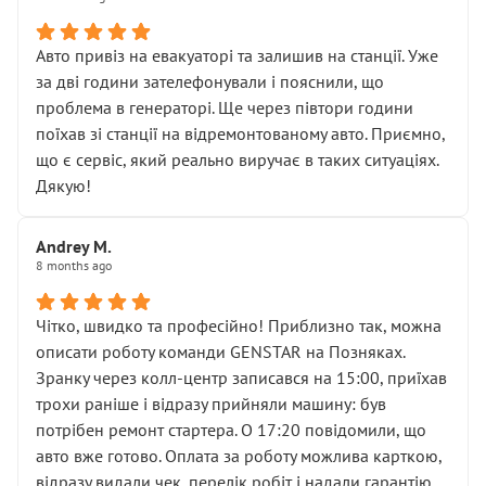
• сказали, що тепер “потрібно знімати колеса”
• що біля авто стояти вже не можна
• почали озвучувати купу додаткових робіт без
Авто привіз на евакуаторі та залишив на станції. Уже
чіткого пояснення
за дві години зателефонували і пояснили, що
( ну все зняли та доробили) дякую!
проблема в генераторі. Ще через півтори години
Окремий момент, який виглядає абсурдно:
поїхав зі станції на відремонтованому авто. Приємно,
мені заявили, що бачок гальмівної рідини потрібно
що є сервіс, який реально виручає в таких ситуаціях.
міняти разом із головним гальмівним циліндром у
Дякую!
зборі.
Для людини, яка хоча б трохи розуміється на техніці,
Andrey M.
це звучить як мінімум непрофесійно, а як максимум —
8 months ago
спроба продати дорогий вузол замість елементарних
ущільнювачів.
Чітко, швидко та професійно! Приблизно так, можна
Що прикро — це не перший мій візит. Раніше міняв у
описати роботу команди GENSTAR на Позняках.
вас стартер, і тоді сервіс наче справив хороше
Зранку через колл-центр записався на 15:00, приїхав
враження. Але згодом знайшов декілька гайок під
трохи раніше і відразу прийняли машину: був
лобовим склом. Мені пояснили, що це “старі гайки, які
потрібен ремонт стартера. О 17:20 повідомили, що
відкручували”, і попросили не хвилюватися. ( надіюсь
авто вже готово. Оплата за роботу можлива карткою,
новий власник, не застяг в полі))
відразу видали чек, перелік робіт і надали гарантію