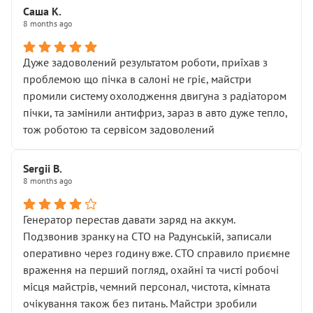
Саша К.
8 months ago
Дуже задоволений результатом роботи, приїхав з
проблемою що пічка в салоні не гріє, майстри
промили систему охолодження двигуна з радіатором
пічки, та замінили антифриз, зараз в авто дуже тепло,
тож роботою та сервісом задоволений
Sergii B.
8 months ago
Генератор перестав давати заряд на аккум.
Подзвонив зранку на СТО на Радунській, записали
оперативно через годину вже. СТО справило приємне
враження на перший погляд, охайні та чисті робочі
місця майстрів, чемний персонал, чистота, кімната
очікування також без питань. Майстри зробили