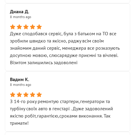
Диана Д.
8 months ago
Дуже сподобався сервіс, була з батьком на ТО все
зробили швидко та якісно, раджу всім своїм
знайомим даний сервіс, менеджера все розказують
досупною мовою, слюсарядуже приємні та вічлеві.
Візитом залишились задоволені
Вадим К.
8 months ago
З 14-го року ремонтую стартери,генератори та
турбіну своїх авто в генстарі . Дуже задоволений
якістю робіт,гарантією,сроками виконання. Так
тримати!