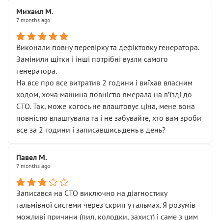
Михаил М.
7 months ago
Виконали повну перевірку та дефіктовку генератора.
Замінили щітки і інші потрібні вузли самого
генератора.
На все про все витратив 2 години і виїхав власним
ходом, хоча машина повністю вмерала на вʼїзді до
СТО. Так, може когось не влаштовує ціна, мене вона
повністю влаштувала та і не забувайте, хто вам зроби
все за 2 години і записавшись день в день?
Павел М.
7 months ago
Записався на СТО виключно на діагностику
гальмівної системи через скрип у гальмах. Я розумів
можливі причини (пил, колодки, захист) і саме з цим