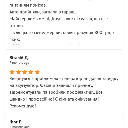
питанням приїхав.
Авто прийняли, загнали в гараж.
Майстер ломіком підігнув захист і сказав, що все
готово.
Після цього менеджер виставляє рахунок 800 грн, з
яких:
• 300 грн — діагностика гальмівної системи
• 500 грн — діагностика ходової, яку я НЕ замовляв і
Віталій Д.
НЕ погоджував
7 months ago
Я оплатив, але одразу звернув увагу, що це нав’язана
послуга. Тим більше, я був поруч і жодної реальної
Звернувся з проблемою - генератор не давав зарядку
діагностики ходової не проводилось. Після
на акумулятор. Фахівці знайшли причину,
зауваження гроші за цю “послугу” повернули, що
відремонтували, та зробили профілактику. Все
лише підтвердило мою правоту.
швидко і професійно! Є кімната очікування!
Але головне — я виїжджаю з боксу, і скрип у гальмах
Рекомендую!
залишився таким самим, як і був. Тобто оплачена
“діагностика гальм” фактично нічого не дала.
Далі ситуація тільки погіршилась:
Ihor P.
8 months ago