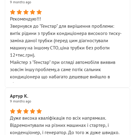
9 months ago
Рекомендую!!!
Звернувся до "Генстар" для вирішення проблеми:
витік рідини з трубки кондиціонера високого тиску-
заміна даної трубки (перед цим діагностували
машину на іншому СТО,ціна трубки без роботи
12+тис.грн).
Майстер з "Генстар" при огляді автомобіля виявив
зовсім іншу проблему,а саме потік сальник
кондиціонера що набагато дешевше вийшло в
підсумку.
Дуже дякую за швидкий і професійний ремонт!
Артур К.
9 months ago
Дуже висока кваліфікація по всіх напрямках.
Відремонтували на різних машинах і стартер, і
конденціонер, і генератор. До того ж дуже швидко.