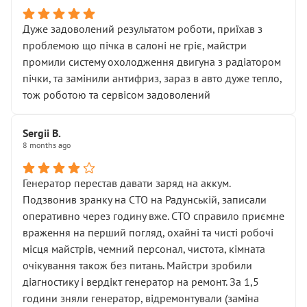
Дуже задоволений результатом роботи, приїхав з
проблемою що пічка в салоні не гріє, майстри
промили систему охолодження двигуна з радіатором
пічки, та замінили антифриз, зараз в авто дуже тепло,
тож роботою та сервісом задоволений
Sergii B.
8 months ago
Генератор перестав давати заряд на аккум.
Подзвонив зранку на СТО на Радунській, записали
оперативно через годину вже. СТО справило приємне
враження на перший погляд, охайні та чисті робочі
місця майстрів, чемний персонал, чистота, кімната
очікування також без питань. Майстри зробили
діагностику і вердікт генератор на ремонт. За 1,5
години зняли генератор, відремонтували (заміна