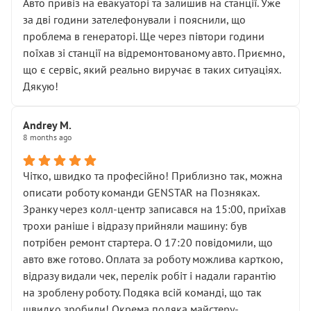
• почали озвучувати купу додаткових робіт без
Авто привіз на евакуаторі та залишив на станції. Уже
чіткого пояснення
за дві години зателефонували і пояснили, що
( ну все зняли та доробили) дякую!
проблема в генераторі. Ще через півтори години
Окремий момент, який виглядає абсурдно:
поїхав зі станції на відремонтованому авто. Приємно,
мені заявили, що бачок гальмівної рідини потрібно
що є сервіс, який реально виручає в таких ситуаціях.
міняти разом із головним гальмівним циліндром у
Дякую!
зборі.
Для людини, яка хоча б трохи розуміється на техніці,
Andrey M.
це звучить як мінімум непрофесійно, а як максимум —
8 months ago
спроба продати дорогий вузол замість елементарних
ущільнювачів.
Чітко, швидко та професійно! Приблизно так, можна
Що прикро — це не перший мій візит. Раніше міняв у
описати роботу команди GENSTAR на Позняках.
вас стартер, і тоді сервіс наче справив хороше
Зранку через колл-центр записався на 15:00, приїхав
враження. Але згодом знайшов декілька гайок під
трохи раніше і відразу прийняли машину: був
лобовим склом. Мені пояснили, що це “старі гайки, які
потрібен ремонт стартера. О 17:20 повідомили, що
відкручували”, і попросили не хвилюватися. ( надіюсь
авто вже готово. Оплата за роботу можлива карткою,
новий власник, не застяг в полі))
відразу видали чек, перелік робіт і надали гарантію
Але після нинішнього візиту такі дрібниці вже не
на зроблену роботу. Подяка всій команді, що так
здаються дрібницями.
швидко зробили! Окрема подяка майстеру-