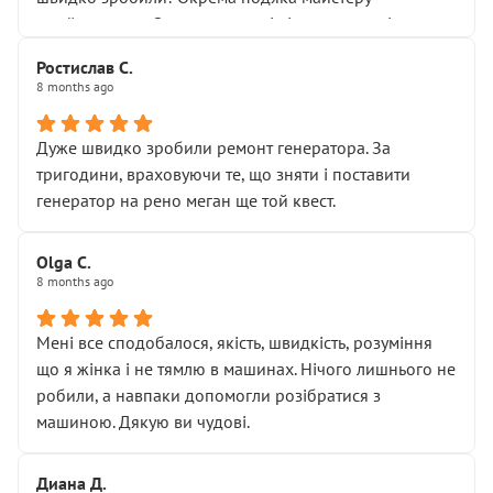
Я — клієнт, який працює на довірі, і саме її цей сервіс
приймальнику Олександру: всі чітко та по суті.
серйозно підірвав.
Молодці! Однозначно буду радити своїм знайомим
Хотілося б більше:
Ростислав С.
звертатися до цього автосервісу.
8 months ago
• належної уваги до авто
• прозорості в роботах і рахунках
• реальної діагностики, а не формального
Дуже швидко зробили ремонт генератора. За
“подивились і поїхав”
тригодини, враховуючи те, що зняти і поставити
На жаль, складається враження, що сервіс працює не
генератор на рено меган ще той квест.
на якість, а “аби швидше і дорожче”. Саме це і псує
загальне враження та бажання повертатися.
Olga С.
Стосовно комунікації - все добре
8 months ago
Мені все сподобалося, якість, швидкість, розуміння
що я жінка і не тямлю в машинах. Нічого лишнього не
робили, а навпаки допомогли розібратися з
машиною. Дякую ви чудові.
Диана Д.