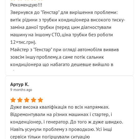
Рекомендую!!!
Звернувся до "Генстар" для вирішення проблеми:
витік рідини з трубки кондиціонера високого тиску-
заміна даної трубки (перед цим діагностували
машину на іншому СТО,ціна трубки без роботи
12+тис.грн).
Майстер з "Генстар" при огляді автомобіля виявив
зовсім іншу проблему,а саме потік сальник
кондиціонера що набагато дешевше вийшло в
підсумку.
Дуже дякую за швидкий і професійний ремонт!
Артур К.
9 months ago
Дуже висока кваліфікація по всіх напрямках.
Відремонтували на різних машинах і стартер, і
конденціонер, і генератор. До того ж дуже швидко.
Навіть усунули проблему з проводкою. Усі інщі
сервіси тільки погіршували ситуацію