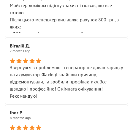
Майстер ломіком підігнув захист і сказав, що все
готово.
Після цього менеджер виставляє рахунок 800 грн, з
яких:
• 300 грн — діагностика гальмівної системи
• 500 грн — діагностика ходової, яку я НЕ замовляв і
Віталій Д.
НЕ погоджував
7 months ago
Я оплатив, але одразу звернув увагу, що це нав’язана
послуга. Тим більше, я був поруч і жодної реальної
Звернувся з проблемою - генератор не давав зарядку
діагностики ходової не проводилось. Після
на акумулятор. Фахівці знайшли причину,
зауваження гроші за цю “послугу” повернули, що
відремонтували, та зробили профілактику. Все
лише підтвердило мою правоту.
швидко і професійно! Є кімната очікування!
Але головне — я виїжджаю з боксу, і скрип у гальмах
Рекомендую!
залишився таким самим, як і був. Тобто оплачена
“діагностика гальм” фактично нічого не дала.
Далі ситуація тільки погіршилась:
Ihor P.
8 months ago
• сказали, що тепер “потрібно знімати колеса”
• що біля авто стояти вже не можна