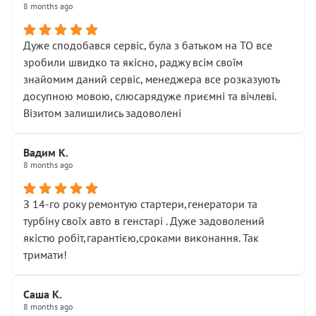
8 months ago
Дуже сподобався сервіс, була з батьком на ТО все
зробили швидко та якісно, раджу всім своїм
знайомим даний сервіс, менеджера все розказують
досупною мовою, слюсарядуже приємні та вічлеві.
Візитом залишились задоволені
Вадим К.
8 months ago
З 14-го року ремонтую стартери,генератори та
турбіну своїх авто в генстарі . Дуже задоволений
якістю робіт,гарантією,сроками виконання. Так
тримати!
Саша К.
8 months ago