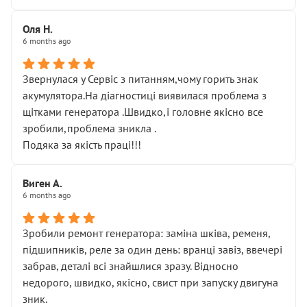
Оля Н.
6 months ago
Звернулася у Сервіс з питанням,чому горить знак
акумулятора.На діагностиці виявилася проблема з
щітками генератора .Швидко,і головне якісно все
зробили,проблема зникла .
Подяка за якість праці!!!
Виген А.
6 months ago
Зробили ремонт генератора: заміна шківа, ременя,
підшипників, реле за один день: вранці завіз, ввечері
забрав, деталі всі знайшлися зразу. Відносно
недорого, швидко, якісно, свист при запуску двигуна
зник.