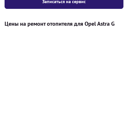
Записаться на сервис
Цены на ремонт отопителя для Opel Astra G
Услуга
Цена
Автономный отопитель
Бесплатный расчет цены установки
Безкоштовно
автономного отопителя
Установка воздушного автономного
8000
грн
отопителя
Установка жидкостного
10000
грн
автономного отопителя