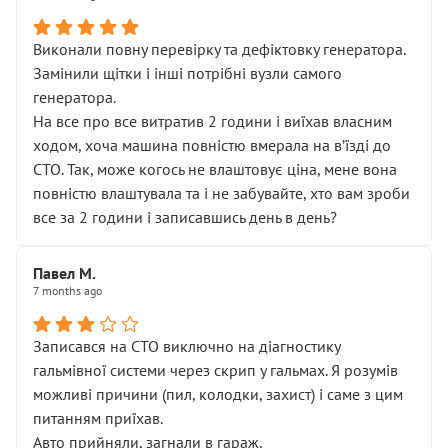
Виконали повну перевірку та дефіктовку генератора.
Замінили щітки і інші потрібні вузли самого
генератора.
На все про все витратив 2 години і виїхав власним
ходом, хоча машина повністю вмерала на вʼїзді до
СТО. Так, може когось не влаштовує ціна, мене вона
повністю влаштувала та і не забувайте, хто вам зроби
все за 2 години і записавшись день в день?
Павел М.
7 months ago
Записався на СТО виключно на діагностику
гальмівної системи через скрип у гальмах. Я розумів
можливі причини (пил, колодки, захист) і саме з цим
питанням приїхав.
Авто прийняли, загнали в гараж.