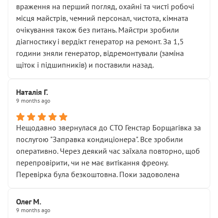
враження на перший погляд, охайні та чисті робочі
місця майстрів, чемний персонал, чистота, кімната
очікування також без питань. Майстри зробили
діагностику і вердікт генератор на ремонт. За 1,5
години зняли генератор, відремонтували (заміна
щіток і підшипників) и поставили назад.
Наталія Г.
9 months ago
Нещодавно звернулася до СТО Генстар Борщагівка за
послугою "Заправка кондиціонера". Все зробили
оперативно. Через деякий час заїхала повторно, щоб
перепровірити, чи не має витікання фреону.
Перевірка була безкоштовна. Поки задоволена
Олег М.
9 months ago