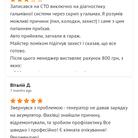
Записався на СТО виключно на діагностику
гальмівної системи через скрип у гальмах. Я розумів
можливі причини (пил, колодки, захист) і саме з цим
питанням приїхав.
Авто прийняли, загнали в гараж.
Майстер ломіком підігнув захист і сказав, що все
готово.
Після цього менеджер виставляє рахунок 800 грн, з
яких:
• 300 грн — діагностика гальмівної системи
• 500 грн — діагностика ходової, яку я НЕ замовляв і
Віталій Д.
НЕ погоджував
7 months ago
Я оплатив, але одразу звернув увагу, що це нав’язана
послуга. Тим більше, я був поруч і жодної реальної
Звернувся з проблемою - генератор не давав зарядку
діагностики ходової не проводилось. Після
на акумулятор. Фахівці знайшли причину,
зауваження гроші за цю “послугу” повернули, що
відремонтували, та зробили профілактику. Все
лише підтвердило мою правоту.
швидко і професійно! Є кімната очікування!
Але головне — я виїжджаю з боксу, і скрип у гальмах
Рекомендую!