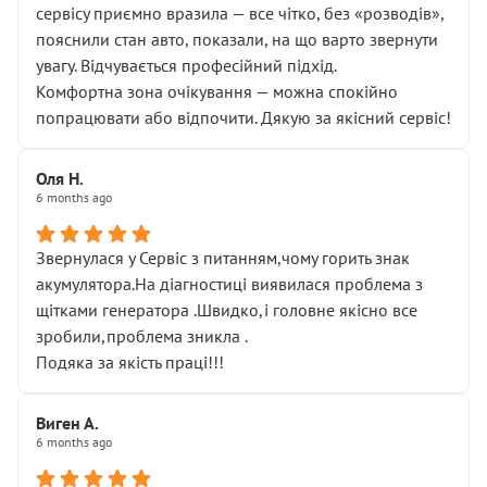
сервісу приємно вразила — все чітко, без «розводів»,
пояснили стан авто, показали, на що варто звернути
увагу. Відчувається професійний підхід.
Комфортна зона очікування — можна спокійно
попрацювати або відпочити. Дякую за якісний сервіс!
Оля Н.
6 months ago
Звернулася у Сервіс з питанням,чому горить знак
акумулятора.На діагностиці виявилася проблема з
щітками генератора .Швидко,і головне якісно все
зробили,проблема зникла .
Подяка за якість праці!!!
Виген А.
6 months ago