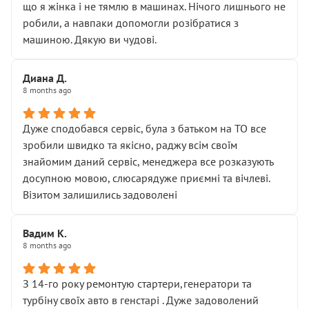
що я жінка і не тямлю в машинах. Нічого лишнього не
робили, а навпаки допомогли розібратися з
машиною. Дякую ви чудові.
Диана Д.
8 months ago
Дуже сподобався сервіс, була з батьком на ТО все
зробили швидко та якісно, раджу всім своїм
знайомим даний сервіс, менеджера все розказують
досупною мовою, слюсарядуже приємні та вічлеві.
Візитом залишились задоволені
Вадим К.
8 months ago
З 14-го року ремонтую стартери,генератори та
турбіну своїх авто в генстарі . Дуже задоволений