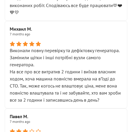
виконаних робіт. Сподіваюсь все буде працювати🫶❤️
💙💛
Михаил М.
7 months ago
Виконали повну перевірку та дефіктовку генератора.
Замінили щітки і інші потрібні вузли самого
генератора.
На все про все витратив 2 години і виїхав власним
ходом, хоча машина повністю вмерала на вʼїзді до
СТО. Так, може когось не влаштовує ціна, мене вона
повністю влаштувала та і не забувайте, хто вам зроби
все за 2 години і записавшись день в день?
Павел М.
7 months ago