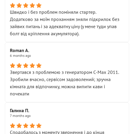
Швидко і без проблем поміняли стартер.
Додатково за моїм проханням зняли підкрилок без
зайвих питань і за адекватну ціну (у мене туди упав
болт від кріплення акумулятора).
Roman A.
6 months ago
Звертався з проблемою з генератором C-Max 2011.
Зробили вчасно, сервісом задоволений; зручна
кімната для відпочинку, можна випити кави і
почекати
Галина П.
7 months ago
Сподобалось з моменту звернення і до кінця