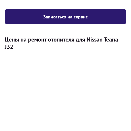
Записаться на сервис
Цены на ремонт отопителя для Nissan Teana
J32
Услуга
Цена
Автономный отопитель
Бесплатный расчет цены установки
Безкоштовно
автономного отопителя
Установка воздушного автономного
8000
грн
отопителя