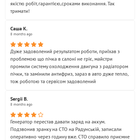
якістю робіт,гарантією,сроками виконання. Так
тримати!
Саша К.
8 months ago
Дуже задоволений результатом роботи, приїхав з
проблемою що пічка в салоні не гріє, майстри
промили систему охолодження двигуна з радіатором
пічки, та замінили антифриз, зараз в авто дуже тепло,
тож роботою та сервісом задоволений
Sergii B.
8 months ago
Генератор перестав давати заряд на аккум.
Подзвонив зранку на СТО на Радунській, записали
оперативно через годину вже. СТО справило приємне