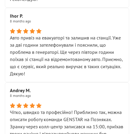
залишився таким самим, як і був. Тобто оплачена
“діагностика гальм” фактично нічого не дала.
Далі ситуація тільки погіршилась:
Ihor P.
8 months ago
• сказали, що тепер “потрібно знімати колеса”
• що біля авто стояти вже не можна
• почали озвучувати купу додаткових робіт без
Авто привіз на евакуаторі та залишив на станції. Уже
чіткого пояснення
за дві години зателефонували і пояснили, що
( ну все зняли та доробили) дякую!
проблема в генераторі. Ще через півтори години
Окремий момент, який виглядає абсурдно:
поїхав зі станції на відремонтованому авто. Приємно,
мені заявили, що бачок гальмівної рідини потрібно
що є сервіс, який реально виручає в таких ситуаціях.
міняти разом із головним гальмівним циліндром у
Дякую!
зборі.
Для людини, яка хоча б трохи розуміється на техніці,
Andrey M.
це звучить як мінімум непрофесійно, а як максимум —
8 months ago
спроба продати дорогий вузол замість елементарних
ущільнювачів.
Чітко, швидко та професійно! Приблизно так, можна
Що прикро — це не перший мій візит. Раніше міняв у
описати роботу команди GENSTAR на Позняках.
вас стартер, і тоді сервіс наче справив хороше
Зранку через колл-центр записався на 15:00, приїхав
враження. Але згодом знайшов декілька гайок під
трохи раніше і відразу прийняли машину: був