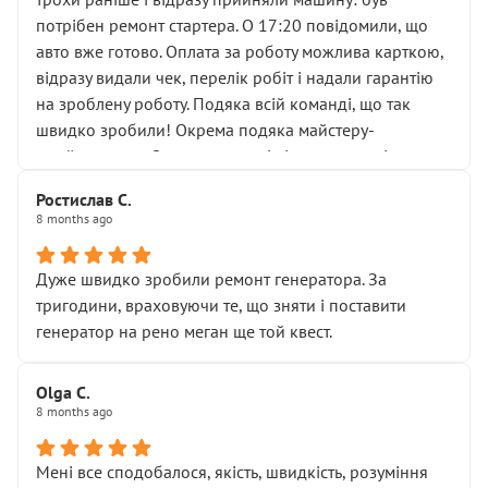
лобовим склом. Мені пояснили, що це “старі гайки, які
потрібен ремонт стартера. О 17:20 повідомили, що
відкручували”, і попросили не хвилюватися. ( надіюсь
авто вже готово. Оплата за роботу можлива карткою,
новий власник, не застяг в полі))
відразу видали чек, перелік робіт і надали гарантію
Але після нинішнього візиту такі дрібниці вже не
на зроблену роботу. Подяка всій команді, що так
здаються дрібницями.
швидко зробили! Окрема подяка майстеру-
Я — клієнт, який працює на довірі, і саме її цей сервіс
приймальнику Олександру: всі чітко та по суті.
серйозно підірвав.
Молодці! Однозначно буду радити своїм знайомим
Хотілося б більше:
Ростислав С.
звертатися до цього автосервісу.
8 months ago
• належної уваги до авто
• прозорості в роботах і рахунках
• реальної діагностики, а не формального
Дуже швидко зробили ремонт генератора. За
“подивились і поїхав”
тригодини, враховуючи те, що зняти і поставити
На жаль, складається враження, що сервіс працює не
генератор на рено меган ще той квест.
на якість, а “аби швидше і дорожче”. Саме це і псує
загальне враження та бажання повертатися.
Olga С.
Стосовно комунікації - все добре
8 months ago
Мені все сподобалося, якість, швидкість, розуміння