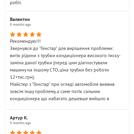
робіт.
Валентин
9 months ago
Рекомендую!!!
Звернувся до "Генстар" для вирішення проблеми:
витік рідини з трубки кондиціонера високого тиску-
заміна даної трубки (перед цим діагностували
машину на іншому СТО,ціна трубки без роботи
12+тис.грн).
Майстер з "Генстар" при огляді автомобіля виявив
зовсім іншу проблему,а саме потік сальник
кондиціонера що набагато дешевше вийшло в
підсумку.
Дуже дякую за швидкий і професійний ремонт!
Артур К.
9 months ago