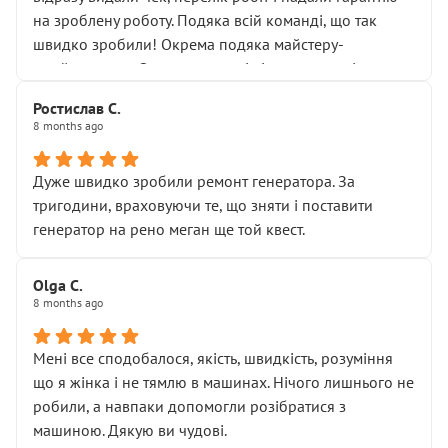
Але після нинішнього візиту такі дрібниці вже не
на зроблену роботу. Подяка всій команді, що так
здаються дрібницями.
швидко зробили! Окрема подяка майстеру-
Я — клієнт, який працює на довірі, і саме її цей сервіс
приймальнику Олександру: всі чітко та по суті.
серйозно підірвав.
Молодці! Однозначно буду радити своїм знайомим
Хотілося б більше:
Ростислав С.
звертатися до цього автосервісу.
8 months ago
• належної уваги до авто
• прозорості в роботах і рахунках
• реальної діагностики, а не формального
Дуже швидко зробили ремонт генератора. За
“подивились і поїхав”
тригодини, враховуючи те, що зняти і поставити
На жаль, складається враження, що сервіс працює не
генератор на рено меган ще той квест.
на якість, а “аби швидше і дорожче”. Саме це і псує
загальне враження та бажання повертатися.
Olga С.
Стосовно комунікації - все добре
8 months ago
Мені все сподобалося, якість, швидкість, розуміння
що я жінка і не тямлю в машинах. Нічого лишнього не
робили, а навпаки допомогли розібратися з
машиною. Дякую ви чудові.