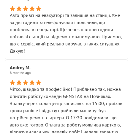
• сказали, що тепер “потрібно знімати колеса”
• що біля авто стояти вже не можна
• почали озвучувати купу додаткових робіт без
Авто привіз на евакуаторі та залишив на станції. Уже
чіткого пояснення
за дві години зателефонували і пояснили, що
( ну все зняли та доробили) дякую!
проблема в генераторі. Ще через півтори години
Окремий момент, який виглядає абсурдно:
поїхав зі станції на відремонтованому авто. Приємно,
мені заявили, що бачок гальмівної рідини потрібно
що є сервіс, який реально виручає в таких ситуаціях.
міняти разом із головним гальмівним циліндром у
Дякую!
зборі.
Для людини, яка хоча б трохи розуміється на техніці,
Andrey M.
це звучить як мінімум непрофесійно, а як максимум —
8 months ago
спроба продати дорогий вузол замість елементарних
ущільнювачів.
Чітко, швидко та професійно! Приблизно так, можна
Що прикро — це не перший мій візит. Раніше міняв у
описати роботу команди GENSTAR на Позняках.
вас стартер, і тоді сервіс наче справив хороше
Зранку через колл-центр записався на 15:00, приїхав
враження. Але згодом знайшов декілька гайок під
трохи раніше і відразу прийняли машину: був
лобовим склом. Мені пояснили, що це “старі гайки, які
потрібен ремонт стартера. О 17:20 повідомили, що
відкручували”, і попросили не хвилюватися. ( надіюсь
авто вже готово. Оплата за роботу можлива карткою,
новий власник, не застяг в полі))
відразу видали чек, перелік робіт і надали гарантію