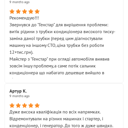
9 months ago
Рекомендую!!!
Звернувся до "Генстар" для вирішення проблеми:
витік рідини з трубки кондиціонера високого тиску-
заміна даної трубки (перед цим діагностували
машину на іншому СТО,ціна трубки без роботи
12+тис.грн).
Майстер з "Генстар" при огляді автомобіля виявив
зовсім іншу проблему,а саме потік сальник
кондиціонера що набагато дешевше вийшло в
підсумку.
Дуже дякую за швидкий і професійний ремонт!
Артур К.
9 months ago
Дуже висока кваліфікація по всіх напрямках.
Відремонтували на різних машинах і стартер, і
конденціонер, і генератор. До того ж дуже швидко.