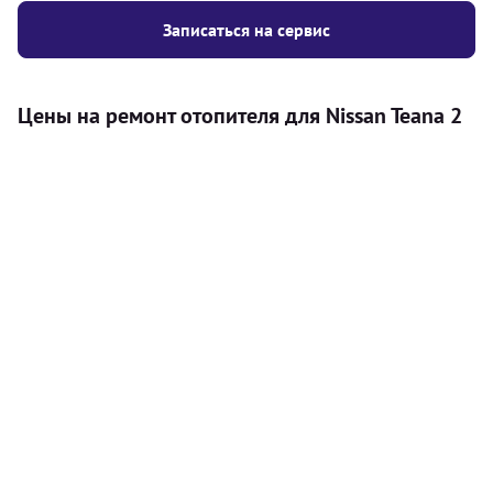
Записаться на сервис
Цены на ремонт отопителя для Nissan Teana 2
Услуга
Цена
Автономный отопитель
Бесплатный расчет цены установки
Безкоштовно
автономного отопителя
Установка воздушного автономного
8000
грн
отопителя
Установка жидкостного
10000
грн