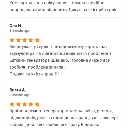
Комфортна зона очікування — можна спокійно
попрацювати або відпочити. Дякую за якісний сервіс!
Оля Н.
6 months ago
Звернулася у Сервіс з питанням,чому горить знак
акумулятора.На діагностиці виявилася проблема з
щітками генератора .Швидко,і головне якісно все
зробили,проблема зникла .
Подяка за якість праці!!!
Виген А.
6 months ago
Зробили ремонт генератора: заміна шківа, ременя,
підшипників, реле за один день: вранці завіз, ввечері
забрав, деталі всі знайшлися зразу. Відносно