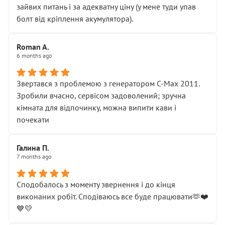
зайвих питань і за адекватну ціну (у мене туди упав
болт від кріплення акумулятора).
Roman A.
6 months ago
Звертався з проблемою з генератором C-Max 2011.
Зробили вчасно, сервісом задоволений; зручна
кімната для відпочинку, можна випити кави і
почекати
Галина П.
7 months ago
Сподобалось з моменту звернення і до кінця
виконаних робіт. Сподіваюсь все буде працювати🫶❤️
💙💛