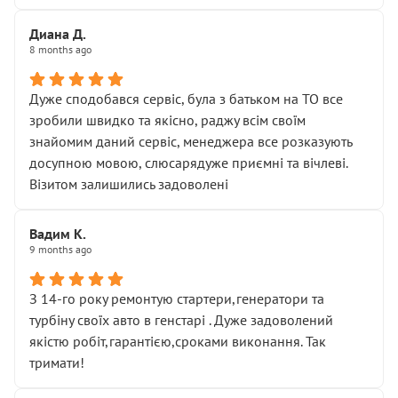
Диана Д.
8 months ago
Дуже сподобався сервіс, була з батьком на ТО все
зробили швидко та якісно, раджу всім своїм
знайомим даний сервіс, менеджера все розказують
досупною мовою, слюсарядуже приємні та вічлеві.
Візитом залишились задоволені
Вадим К.
9 months ago
З 14-го року ремонтую стартери,генератори та
турбіну своїх авто в генстарі . Дуже задоволений
якістю робіт,гарантією,сроками виконання. Так
тримати!