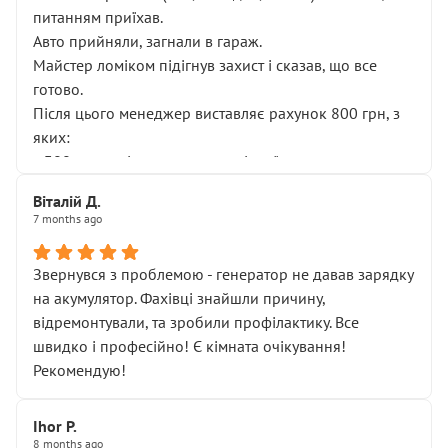
питанням приїхав.
Авто прийняли, загнали в гараж.
Майстер ломіком підігнув захист і сказав, що все
готово.
Після цього менеджер виставляє рахунок 800 грн, з
яких:
• 300 грн — діагностика гальмівної системи
• 500 грн — діагностика ходової, яку я НЕ замовляв і
Віталій Д.
НЕ погоджував
7 months ago
Я оплатив, але одразу звернув увагу, що це нав’язана
послуга. Тим більше, я був поруч і жодної реальної
Звернувся з проблемою - генератор не давав зарядку
діагностики ходової не проводилось. Після
на акумулятор. Фахівці знайшли причину,
зауваження гроші за цю “послугу” повернули, що
відремонтували, та зробили профілактику. Все
лише підтвердило мою правоту.
швидко і професійно! Є кімната очікування!
Але головне — я виїжджаю з боксу, і скрип у гальмах
Рекомендую!
залишився таким самим, як і був. Тобто оплачена
“діагностика гальм” фактично нічого не дала.
Далі ситуація тільки погіршилась:
Ihor P.
8 months ago