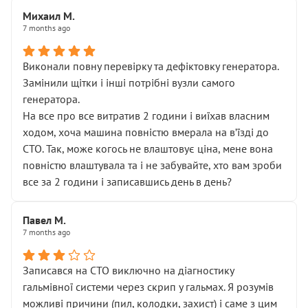
Михаил М.
7 months ago
Виконали повну перевірку та дефіктовку генератора.
Замінили щітки і інші потрібні вузли самого
генератора.
На все про все витратив 2 години і виїхав власним
ходом, хоча машина повністю вмерала на вʼїзді до
СТО. Так, може когось не влаштовує ціна, мене вона
повністю влаштувала та і не забувайте, хто вам зроби
все за 2 години і записавшись день в день?
Павел М.
7 months ago
Записався на СТО виключно на діагностику
гальмівної системи через скрип у гальмах. Я розумів
можливі причини (пил, колодки, захист) і саме з цим