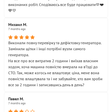
виконаних робіт. Сподіваюсь все буде працювати🫶❤️
💙💛
Михаил М.
7 months ago
Виконали повну перевірку та дефіктовку генератора.
Замінили щітки і інші потрібні вузли самого
генератора.
На все про все витратив 2 години і виїхав власним
ходом, хоча машина повністю вмерала на вʼїзді до
СТО. Так, може когось не влаштовує ціна, мене вона
повністю влаштувала та і не забувайте, хто вам зроби
все за 2 години і записавшись день в день?
Павел М.
7 months ago