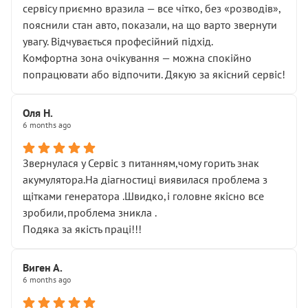
сервісу приємно вразила — все чітко, без «розводів»,
пояснили стан авто, показали, на що варто звернути
увагу. Відчувається професійний підхід.
Комфортна зона очікування — можна спокійно
попрацювати або відпочити. Дякую за якісний сервіс!
Оля Н.
6 months ago
Звернулася у Сервіс з питанням,чому горить знак
акумулятора.На діагностиці виявилася проблема з
щітками генератора .Швидко,і головне якісно все
зробили,проблема зникла .
Подяка за якість праці!!!
Виген А.
6 months ago