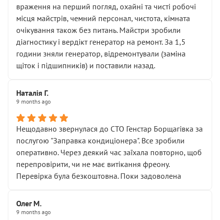
враження на перший погляд, охайні та чисті робочі
місця майстрів, чемний персонал, чистота, кімната
очікування також без питань. Майстри зробили
діагностику і вердікт генератор на ремонт. За 1,5
години зняли генератор, відремонтували (заміна
щіток і підшипників) и поставили назад.
Наталія Г.
9 months ago
Нещодавно звернулася до СТО Генстар Борщагівка за
послугою "Заправка кондиціонера". Все зробили
оперативно. Через деякий час заїхала повторно, щоб
перепровірити, чи не має витікання фреону.
Перевірка була безкоштовна. Поки задоволена
Олег М.
9 months ago