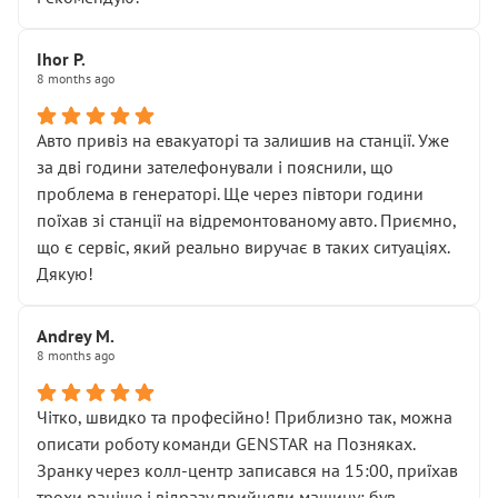
залишився таким самим, як і був. Тобто оплачена
“діагностика гальм” фактично нічого не дала.
Далі ситуація тільки погіршилась:
Ihor P.
8 months ago
• сказали, що тепер “потрібно знімати колеса”
• що біля авто стояти вже не можна
• почали озвучувати купу додаткових робіт без
Авто привіз на евакуаторі та залишив на станції. Уже
чіткого пояснення
за дві години зателефонували і пояснили, що
( ну все зняли та доробили) дякую!
проблема в генераторі. Ще через півтори години
Окремий момент, який виглядає абсурдно:
поїхав зі станції на відремонтованому авто. Приємно,
мені заявили, що бачок гальмівної рідини потрібно
що є сервіс, який реально виручає в таких ситуаціях.
міняти разом із головним гальмівним циліндром у
Дякую!
зборі.
Для людини, яка хоча б трохи розуміється на техніці,
Andrey M.
це звучить як мінімум непрофесійно, а як максимум —
8 months ago
спроба продати дорогий вузол замість елементарних
ущільнювачів.
Чітко, швидко та професійно! Приблизно так, можна
Що прикро — це не перший мій візит. Раніше міняв у
описати роботу команди GENSTAR на Позняках.
вас стартер, і тоді сервіс наче справив хороше
Зранку через колл-центр записався на 15:00, приїхав
враження. Але згодом знайшов декілька гайок під
трохи раніше і відразу прийняли машину: був