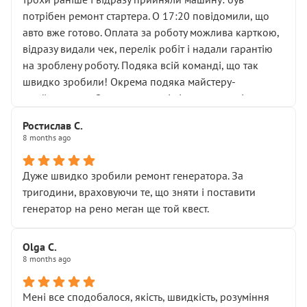
лобовим склом. Мені пояснили, що це “старі гайки, які
потрібен ремонт стартера. О 17:20 повідомили, що
відкручували”, і попросили не хвилюватися. ( надіюсь
авто вже готово. Оплата за роботу можлива карткою,
новий власник, не застяг в полі))
відразу видали чек, перелік робіт і надали гарантію
Але після нинішнього візиту такі дрібниці вже не
на зроблену роботу. Подяка всій команді, що так
здаються дрібницями.
швидко зробили! Окрема подяка майстеру-
Я — клієнт, який працює на довірі, і саме її цей сервіс
приймальнику Олександру: всі чітко та по суті.
серйозно підірвав.
Молодці! Однозначно буду радити своїм знайомим
Хотілося б більше:
Ростислав С.
звертатися до цього автосервісу.
8 months ago
• належної уваги до авто
• прозорості в роботах і рахунках
• реальної діагностики, а не формального
Дуже швидко зробили ремонт генератора. За
“подивились і поїхав”
тригодини, враховуючи те, що зняти і поставити
На жаль, складається враження, що сервіс працює не
генератор на рено меган ще той квест.
на якість, а “аби швидше і дорожче”. Саме це і псує
загальне враження та бажання повертатися.
Olga С.
Стосовно комунікації - все добре
8 months ago
Мені все сподобалося, якість, швидкість, розуміння