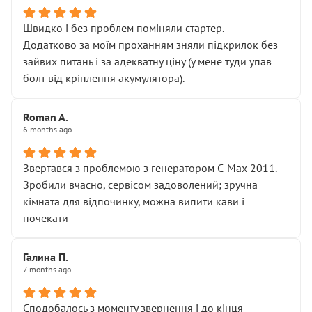
Швидко і без проблем поміняли стартер.
Додатково за моїм проханням зняли підкрилок без
зайвих питань і за адекватну ціну (у мене туди упав
болт від кріплення акумулятора).
Roman A.
6 months ago
Звертався з проблемою з генератором C-Max 2011.
Зробили вчасно, сервісом задоволений; зручна
кімната для відпочинку, можна випити кави і
почекати
Галина П.
7 months ago
Сподобалось з моменту звернення і до кінця