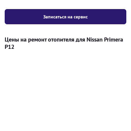
Записаться на сервис
Цены на ремонт отопителя для Nissan Primera
P12
Услуга
Цена
Автономный отопитель
Бесплатный расчет цены установки
Безкоштовно
автономного отопителя
Установка воздушного автономного
8000
грн
отопителя