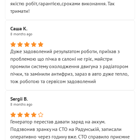
якістю робіт,гарантією,сроками виконання. Так
тримати!
Саша К.
8 months ago
Дуже задоволений результатом роботи, приїхав з
проблемою що пічка в салоні не гріє, майстри
промили систему охолодження двигуна з радіатором
пічки, та замінили антифриз, зараз в авто дуже тепло,
тож роботою та сервісом задоволений
Sergii B.
8 months ago
Генератор перестав давати заряд на аккум.
Подзвонив зранку на СТО на Радунській, записали
оперативно через годину вже. СТО справило приємне