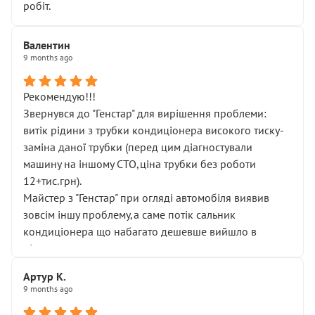
робіт.
Валентин
9 months ago
Рекомендую!!!
Звернувся до "Генстар" для вирішення проблеми:
витік рідини з трубки кондиціонера високого тиску-
заміна даної трубки (перед цим діагностували
машину на іншому СТО,ціна трубки без роботи
12+тис.грн).
Майстер з "Генстар" при огляді автомобіля виявив
зовсім іншу проблему,а саме потік сальник
кондиціонера що набагато дешевше вийшло в
підсумку.
Дуже дякую за швидкий і професійний ремонт!
Артур К.
9 months ago