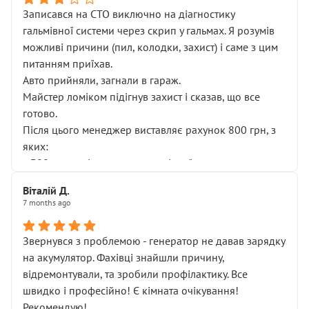
Записався на СТО виключно на діагностику
гальмівної системи через скрип у гальмах. Я розумів
можливі причини (пил, колодки, захист) і саме з цим
питанням приїхав.
Авто прийняли, загнали в гараж.
Майстер ломіком підігнув захист і сказав, що все
готово.
Після цього менеджер виставляє рахунок 800 грн, з
яких:
• 300 грн — діагностика гальмівної системи
• 500 грн — діагностика ходової, яку я НЕ замовляв і
Віталій Д.
НЕ погоджував
7 months ago
Я оплатив, але одразу звернув увагу, що це нав’язана
послуга. Тим більше, я був поруч і жодної реальної
Звернувся з проблемою - генератор не давав зарядку
діагностики ходової не проводилось. Після
на акумулятор. Фахівці знайшли причину,
зауваження гроші за цю “послугу” повернули, що
відремонтували, та зробили профілактику. Все
лише підтвердило мою правоту.
швидко і професійно! Є кімната очікування!
Але головне — я виїжджаю з боксу, і скрип у гальмах
Рекомендую!