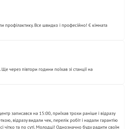
ли профілактику. Все швидко і професійно! Є кімната
ати дорогий вузол замість елементарних ущільнювачів.
м знайшов декілька гайок під лобовим склом. Мені
 Ще через півтори години поїхав зі станції на
ня та бажання повертатися.
нтр записався на 15:00, приїхав трохи раніше і відразу
кою, відразу видали чек, перелік робіт і надали гарантію
 чітко та по суті. Молодці! Однозначно буду радити своїм