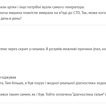
или щітки і інші потрібні вузли самого генератора.
 хоча машина повністю вмерала на вʼїзді до СТО. Так, може кого
 день в день?
еми через скрип у гальмах. Я розумів можливі причини (пил, кол
погоджував
уга. Тим більше, я був поруч і жодної реальної діагностики ход
ився таким самим, як і був. Тобто оплачена “діагностика гальм”