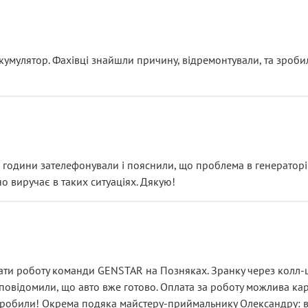
ояснення
кумулятор. Фахівці знайшли причину, відремонтували, та зроби
 разом із головним гальмівним циліндром у зборі.
звучить як мінімум непрофесійно, а як максимум — спроба прод
тартер, і тоді сервіс наче справив хороше враження. Але згодо
и не хвилюватися. ( надіюсь новий власник, не застяг в полі))
я дрібницями.
йозно підірвав.
ві години зателефонували і пояснили, що проблема в генераторі.
о виручає в таких ситуаціях. Дякую!
їхав”
ість, а “аби швидше і дорожче”. Саме це і псує загальне вражен
ти роботу команди GENSTAR на Позняках. Зранку через колл-це
овідомили, що авто вже готово. Оплата за роботу можлива карт
зробили! Окрема подяка майстеру-приймальнику Олександру: всі