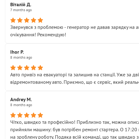
Віталій Д.
• що біля авто стояти вже не можна
7 months ago
• почали озвучувати купу додаткових робіт без чіткого п
( ну все зняли та доробили) дякую!
Звернувся з проблемою - генератор не давав зарядку на а
Окремий момент, який виглядає абсурдно:
очікування! Рекомендую!
мені заявили, що бачок гальмівної рідини потрібно міняти
Для людини, яка хоча б трохи розуміється на техніці, це 
Що прикро — це не перший мій візит. Раніше міняв у вас с
Ihor P.
8 months ago
пояснили, що це “старі гайки, які відкручували”, і попросил
Але після нинішнього візиту такі дрібниці вже не здаютьс
Я — клієнт, який працює на довірі, і саме її цей сервіс сер
Авто привіз на евакуаторі та залишив на станції. Уже за д
Хотілося б більше:
відремонтованому авто. Приємно, що є сервіс, який реальн
• належної уваги до авто
• прозорості в роботах і рахунках
Andrey M.
• реальної діагностики, а не формального “подивились і по
8 months ago
На жаль, складається враження, що сервіс працює не на як
Стосовно комунікації - все добре
Чітко, швидко та професійно! Приблизно так, можна описа
прийняли машину: був потрібен ремонт стартера. О 17:20 п
на зроблену роботу. Подяка всій команді, що так швидко 