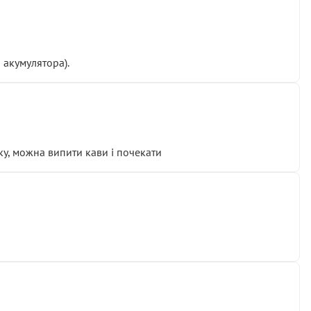
 акумулятора).
у, можна випити кави і почекати