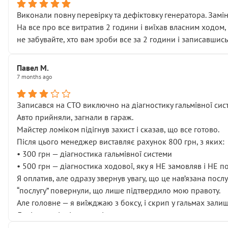
Виконали повну перевірку та дефіктовку генератора. Замін
На все про все витратив 2 години і виїхав власним ходом,
не забувайте, хто вам зроби все за 2 години і записавшись
Павел М.
7 months ago
Записався на СТО виключно на діагностику гальмівної сист
Авто прийняли, загнали в гараж.
Майстер ломіком підігнув захист і сказав, що все готово.
Після цього менеджер виставляє рахунок 800 грн, з яких:
• 300 грн — діагностика гальмівної системи
• 500 грн — діагностика ходової, яку я НЕ замовляв і НЕ 
Я оплатив, але одразу звернув увагу, що це нав’язана посл
“послугу” повернули, що лише підтвердило мою правоту.
Але головне — я виїжджаю з боксу, і скрип у гальмах залиш
Далі ситуація тільки погіршилась:
• сказали, що тепер “потрібно знімати колеса”