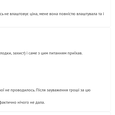
сь не влаштовує ціна, мене вона повністю влаштувала та і
одки, захист) і саме з цим питанням приїхав.
ової не проводилось. Після зауваження гроші за цю
 фактично нічого не дала.