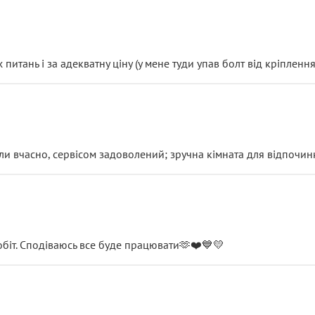
итань і за адекватну ціну (у мене туди упав болт від кріплення
и вчасно, сервісом задоволений; зручна кімната для відпочинк
обіт. Сподіваюсь все буде працювати🫶❤️💙💛