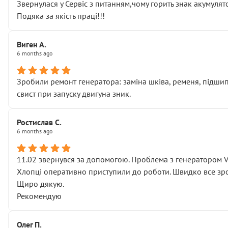
Звернулася у Сервіс з питанням,чому горить знак акумуля
Подяка за якість праці!!!
Виген А.
6 months ago
Зробили ремонт генератора: заміна шківа, ременя, підшипни
свист при запуску двигуна зник.
Ростислав С.
6 months ago
11.02 звернувся за допомогою. Проблема з генератором 
Хлопці оперативно приступили до роботи. Швидко все зро
Щиро дякую.
Рекомендую
Олег П.