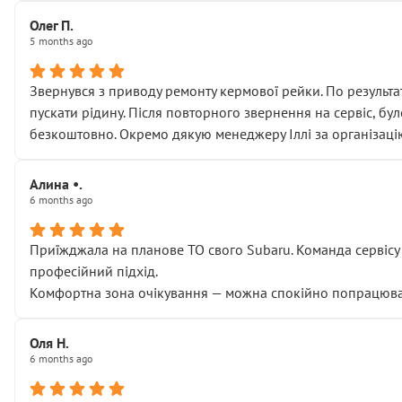
Олег П.
5 months ago
Звернувся з приводу ремонту кермової рейки. По результат
пускати рідину. Після повторного звернення на сервіс, бу
безкоштовно. Окремо дякую менеджеру Іллі за організаці
Алина •.
6 months ago
Приїжджала на планове ТО свого Subaru. Команда сервісу п
професійний підхід.
Комфортна зона очікування — можна спокійно попрацювати
Оля Н.
6 months ago