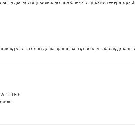
тора.На діагностиці виявилася проблема з щітками генератора 
ків, реле за один день: вранці завіз, ввечері забрав, деталі в
VW GOLF 6.
били .