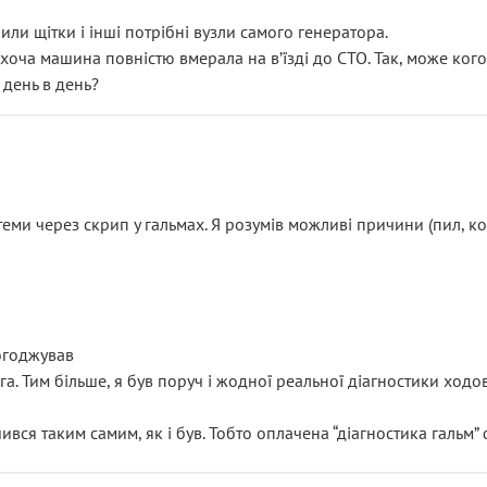
или щітки і інші потрібні вузли самого генератора.
 хоча машина повністю вмерала на вʼїзді до СТО. Так, може кого
 день в день?
еми через скрип у гальмах. Я розумів можливі причини (пил, кол
погоджував
уга. Тим більше, я був поруч і жодної реальної діагностики ход
ився таким самим, як і був. Тобто оплачена “діагностика гальм”