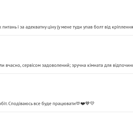
итань і за адекватну ціну (у мене туди упав болт від кріплення
и вчасно, сервісом задоволений; зручна кімната для відпочинк
обіт. Сподіваюсь все буде працювати🫶❤️💙💛