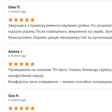
Олег П.
5 months ago
Звернувся з приводу ремонту кермової рейки. По результат
пускати рідину. Після повторного звернення на сервіс, бу
безкоштовно. Окремо дякую менеджеру Іллі за організаці
Алина •.
6 months ago
Приїжджала на планове ТО свого Subaru. Команда сервісу п
професійний підхід.
Комфортна зона очікування — можна спокійно попрацювати
Оля Н.
6 months ago