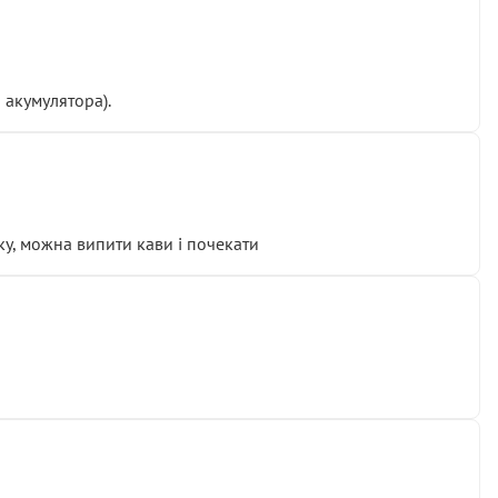
 акумулятора).
у, можна випити кави і почекати