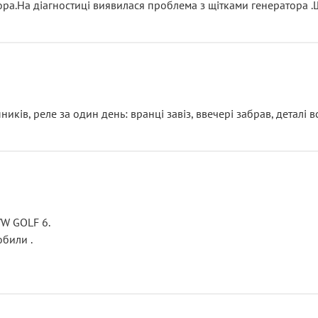
тора.На діагностиці виявилася проблема з щітками генератора 
ків, реле за один день: вранці завіз, ввечері забрав, деталі в
VW GOLF 6.
били .