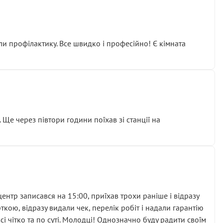
ли профілактику. Все швидко і професійно! Є кімната
ати дорогий вузол замість елементарних ущільнювачів.
м знайшов декілька гайок під лобовим склом. Мені
 Ще через півтори години поїхав зі станції на
ня та бажання повертатися.
нтр записався на 15:00, приїхав трохи раніше і відразу
кою, відразу видали чек, перелік робіт і надали гарантію
 чітко та по суті. Молодці! Однозначно буду радити своїм