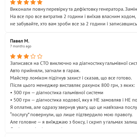
Виконали повну перевірку та дефіктовку генератора. Замін
На все про все витратив 2 години і виїхав власним ходом,
не забувайте, хто вам зроби все за 2 години і записавшись
Павел М.
7 months ago
Записався на СТО виключно на діагностику гальмівної сист
Авто прийняли, загнали в гараж.
Майстер ломіком підігнув захист і сказав, що все готово.
Після цього менеджер виставляє рахунок 800 грн, з яких:
• 300 грн — діагностика гальмівної системи
• 500 грн — діагностика ходової, яку я НЕ замовляв і НЕ 
Я оплатив, але одразу звернув увагу, що це нав’язана посл
“послугу” повернули, що лише підтвердило мою правоту.
Але головне — я виїжджаю з боксу, і скрип у гальмах залиш
Далі ситуація тільки погіршилась:
• сказали, що тепер “потрібно знімати колеса”