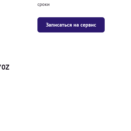
сроки
Записаться на сервис
70Z
Цена
я
Безкоштовно