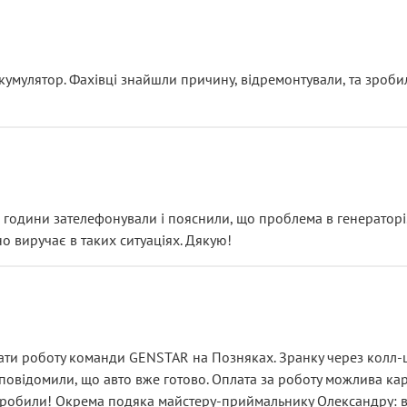
ояснення
кумулятор. Фахівці знайшли причину, відремонтували, та зроби
 разом із головним гальмівним циліндром у зборі.
звучить як мінімум непрофесійно, а як максимум — спроба прод
тартер, і тоді сервіс наче справив хороше враження. Але згодо
и не хвилюватися. ( надіюсь новий власник, не застяг в полі))
я дрібницями.
йозно підірвав.
ві години зателефонували і пояснили, що проблема в генераторі.
о виручає в таких ситуаціях. Дякую!
їхав”
ість, а “аби швидше і дорожче”. Саме це і псує загальне вражен
ти роботу команди GENSTAR на Позняках. Зранку через колл-це
овідомили, що авто вже готово. Оплата за роботу можлива карт
зробили! Окрема подяка майстеру-приймальнику Олександру: всі