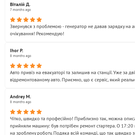
Віталій Д.
• що біля авто стояти вже не можна
7 months ago
• почали озвучувати купу додаткових робіт без чіткого п
( ну все зняли та доробили) дякую!
Звернувся з проблемою - генератор не давав зарядку на а
Окремий момент, який виглядає абсурдно:
очікування! Рекомендую!
мені заявили, що бачок гальмівної рідини потрібно міняти
Для людини, яка хоча б трохи розуміється на техніці, це 
Що прикро — це не перший мій візит. Раніше міняв у вас с
Ihor P.
8 months ago
пояснили, що це “старі гайки, які відкручували”, і попросил
Але після нинішнього візиту такі дрібниці вже не здаютьс
Я — клієнт, який працює на довірі, і саме її цей сервіс сер
Авто привіз на евакуаторі та залишив на станції. Уже за д
Хотілося б більше:
відремонтованому авто. Приємно, що є сервіс, який реальн
• належної уваги до авто
• прозорості в роботах і рахунках
Andrey M.
• реальної діагностики, а не формального “подивились і по
8 months ago
На жаль, складається враження, що сервіс працює не на як
Стосовно комунікації - все добре
Чітко, швидко та професійно! Приблизно так, можна описа
прийняли машину: був потрібен ремонт стартера. О 17:20 п
на зроблену роботу. Подяка всій команді, що так швидко 