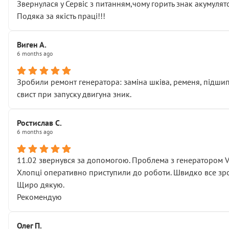
Звернулася у Сервіс з питанням,чому горить знак акумуля
Подяка за якість праці!!!
Виген А.
6 months ago
Зробили ремонт генератора: заміна шківа, ременя, підшипни
свист при запуску двигуна зник.
Ростислав С.
6 months ago
11.02 звернувся за допомогою. Проблема з генератором 
Хлопці оперативно приступили до роботи. Швидко все зро
Щиро дякую.
Рекомендую
Олег П.