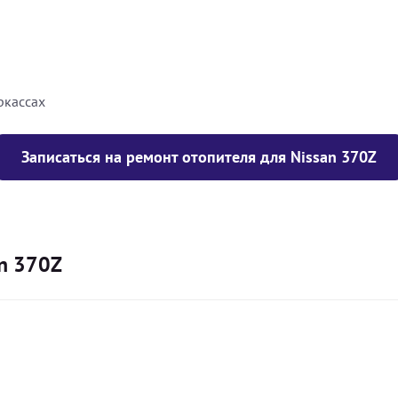
8000
грн
10000
грн
ркассах
Записаться на ремонт отопителя для Nissan 370Z
n 370Z