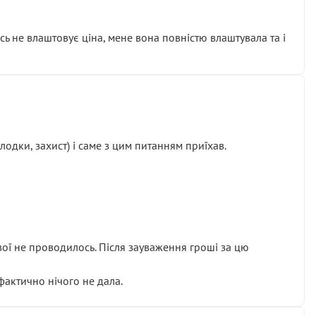
сь не влаштовує ціна, мене вона повністю влаштувала та і
одки, захист) і саме з цим питанням приїхав.
ової не проводилось. Після зауваження гроші за цю
 фактично нічого не дала.