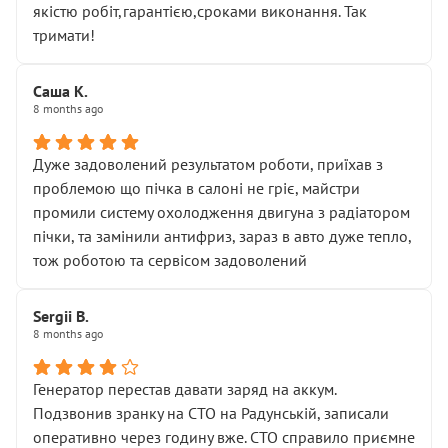
якістю робіт,гарантією,сроками виконання. Так
тримати!
Саша К.
8 months ago
Дуже задоволений результатом роботи, приїхав з
проблемою що пічка в салоні не гріє, майстри
промили систему охолодження двигуна з радіатором
пічки, та замінили антифриз, зараз в авто дуже тепло,
тож роботою та сервісом задоволений
Sergii B.
8 months ago
Генератор перестав давати заряд на аккум.
Подзвонив зранку на СТО на Радунській, записали
оперативно через годину вже. СТО справило приємне