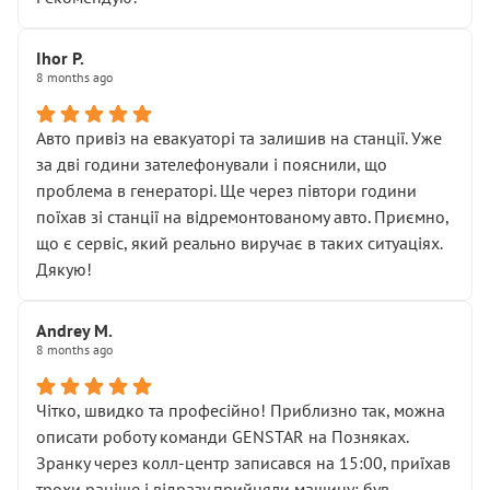
залишився таким самим, як і був. Тобто оплачена
“діагностика гальм” фактично нічого не дала.
Далі ситуація тільки погіршилась:
Ihor P.
8 months ago
• сказали, що тепер “потрібно знімати колеса”
• що біля авто стояти вже не можна
• почали озвучувати купу додаткових робіт без
Авто привіз на евакуаторі та залишив на станції. Уже
чіткого пояснення
за дві години зателефонували і пояснили, що
( ну все зняли та доробили) дякую!
проблема в генераторі. Ще через півтори години
Окремий момент, який виглядає абсурдно:
поїхав зі станції на відремонтованому авто. Приємно,
мені заявили, що бачок гальмівної рідини потрібно
що є сервіс, який реально виручає в таких ситуаціях.
міняти разом із головним гальмівним циліндром у
Дякую!
зборі.
Для людини, яка хоча б трохи розуміється на техніці,
Andrey M.
це звучить як мінімум непрофесійно, а як максимум —
8 months ago
спроба продати дорогий вузол замість елементарних
ущільнювачів.
Чітко, швидко та професійно! Приблизно так, можна
Що прикро — це не перший мій візит. Раніше міняв у
описати роботу команди GENSTAR на Позняках.
вас стартер, і тоді сервіс наче справив хороше
Зранку через колл-центр записався на 15:00, приїхав
враження. Але згодом знайшов декілька гайок під
трохи раніше і відразу прийняли машину: був