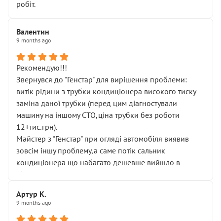
робіт.
Валентин
9 months ago
Рекомендую!!!
Звернувся до "Генстар" для вирішення проблеми:
витік рідини з трубки кондиціонера високого тиску-
заміна даної трубки (перед цим діагностували
машину на іншому СТО,ціна трубки без роботи
12+тис.грн).
Майстер з "Генстар" при огляді автомобіля виявив
зовсім іншу проблему,а саме потік сальник
кондиціонера що набагато дешевше вийшло в
підсумку.
Дуже дякую за швидкий і професійний ремонт!
Артур К.
9 months ago