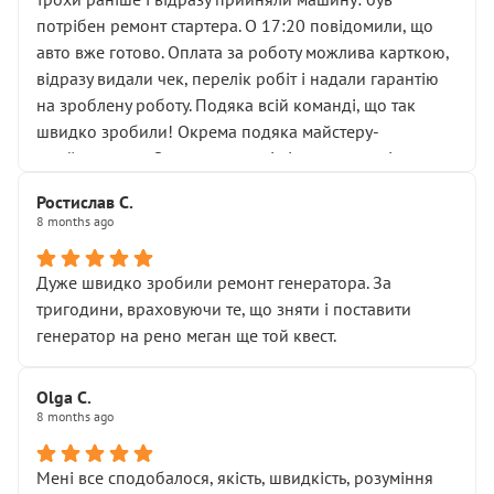
лобовим склом. Мені пояснили, що це “старі гайки, які
потрібен ремонт стартера. О 17:20 повідомили, що
відкручували”, і попросили не хвилюватися. ( надіюсь
авто вже готово. Оплата за роботу можлива карткою,
новий власник, не застяг в полі))
відразу видали чек, перелік робіт і надали гарантію
Але після нинішнього візиту такі дрібниці вже не
на зроблену роботу. Подяка всій команді, що так
здаються дрібницями.
швидко зробили! Окрема подяка майстеру-
Я — клієнт, який працює на довірі, і саме її цей сервіс
приймальнику Олександру: всі чітко та по суті.
серйозно підірвав.
Молодці! Однозначно буду радити своїм знайомим
Хотілося б більше:
Ростислав С.
звертатися до цього автосервісу.
8 months ago
• належної уваги до авто
• прозорості в роботах і рахунках
• реальної діагностики, а не формального
Дуже швидко зробили ремонт генератора. За
“подивились і поїхав”
тригодини, враховуючи те, що зняти і поставити
На жаль, складається враження, що сервіс працює не
генератор на рено меган ще той квест.
на якість, а “аби швидше і дорожче”. Саме це і псує
загальне враження та бажання повертатися.
Olga С.
Стосовно комунікації - все добре
8 months ago
Мені все сподобалося, якість, швидкість, розуміння