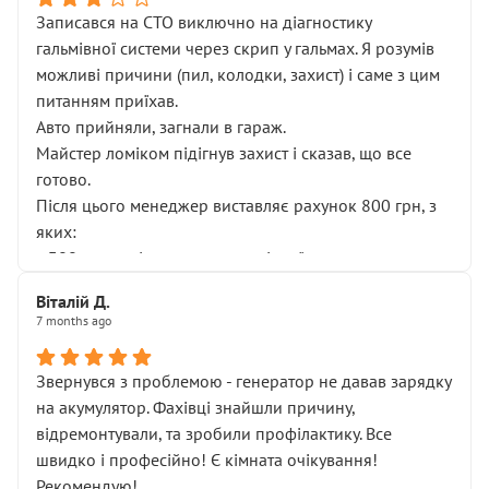
Записався на СТО виключно на діагностику
гальмівної системи через скрип у гальмах. Я розумів
можливі причини (пил, колодки, захист) і саме з цим
питанням приїхав.
Авто прийняли, загнали в гараж.
Майстер ломіком підігнув захист і сказав, що все
готово.
Після цього менеджер виставляє рахунок 800 грн, з
яких:
• 300 грн — діагностика гальмівної системи
• 500 грн — діагностика ходової, яку я НЕ замовляв і
Віталій Д.
НЕ погоджував
7 months ago
Я оплатив, але одразу звернув увагу, що це нав’язана
послуга. Тим більше, я був поруч і жодної реальної
Звернувся з проблемою - генератор не давав зарядку
діагностики ходової не проводилось. Після
на акумулятор. Фахівці знайшли причину,
зауваження гроші за цю “послугу” повернули, що
відремонтували, та зробили профілактику. Все
лише підтвердило мою правоту.
швидко і професійно! Є кімната очікування!
Але головне — я виїжджаю з боксу, і скрип у гальмах
Рекомендую!