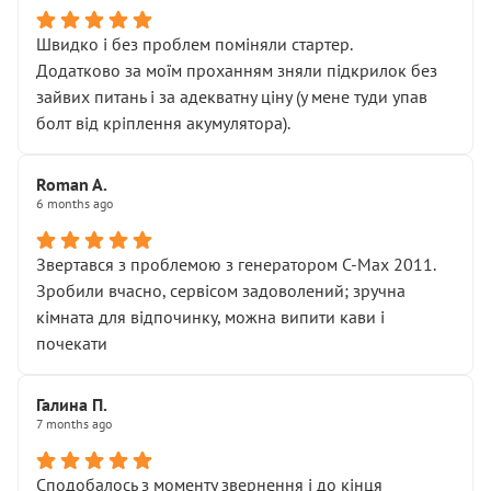
Швидко і без проблем поміняли стартер.
Додатково за моїм проханням зняли підкрилок без
зайвих питань і за адекватну ціну (у мене туди упав
болт від кріплення акумулятора).
Roman A.
6 months ago
Звертався з проблемою з генератором C-Max 2011.
Зробили вчасно, сервісом задоволений; зручна
кімната для відпочинку, можна випити кави і
почекати
Галина П.
7 months ago
Сподобалось з моменту звернення і до кінця