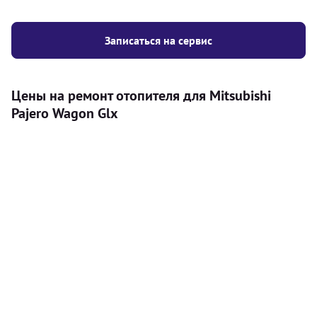
Записаться на сервис
Цены на ремонт отопителя для Mitsubishi
Pajero Wagon Glx
Услуга
Цена
Автономный отопитель
Бесплатный расчет цены установки
Безкоштовно
автономного отопителя
Установка воздушного автономного
8000
грн
отопителя