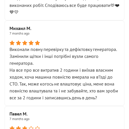
виконаних робіт. Сподіваюсь все буде працювати🫶❤️
💙💛
Михаил М.
7 months ago
Виконали повну перевірку та дефіктовку генератора.
Замінили щітки і інші потрібні вузли самого
генератора.
На все про все витратив 2 години і виїхав власним
ходом, хоча машина повністю вмерала на вʼїзді до
СТО. Так, може когось не влаштовує ціна, мене вона
повністю влаштувала та і не забувайте, хто вам зроби
все за 2 години і записавшись день в день?
Павел М.
7 months ago