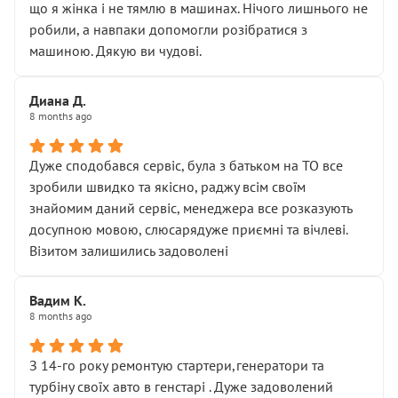
що я жінка і не тямлю в машинах. Нічого лишнього не
робили, а навпаки допомогли розібратися з
машиною. Дякую ви чудові.
Диана Д.
8 months ago
Дуже сподобався сервіс, була з батьком на ТО все
зробили швидко та якісно, раджу всім своїм
знайомим даний сервіс, менеджера все розказують
досупною мовою, слюсарядуже приємні та вічлеві.
Візитом залишились задоволені
Вадим К.
8 months ago
З 14-го року ремонтую стартери,генератори та
турбіну своїх авто в генстарі . Дуже задоволений