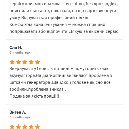
сервісу приємно вразила — все чітко, без «розводів»,
пояснили стан авто, показали, на що варто звернути
увагу. Відчувається професійний підхід.
Комфортна зона очікування — можна спокійно
попрацювати або відпочити. Дякую за якісний сервіс!
Оля Н.
6 months ago
Звернулася у Сервіс з питанням,чому горить знак
акумулятора.На діагностиці виявилася проблема з
щітками генератора .Швидко,і головне якісно все
зробили,проблема зникла .
Подяка за якість праці!!!
Виген А.
6 months ago