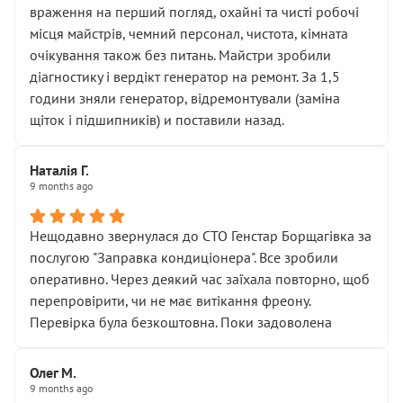
враження на перший погляд, охайні та чисті робочі
місця майстрів, чемний персонал, чистота, кімната
очікування також без питань. Майстри зробили
діагностику і вердікт генератор на ремонт. За 1,5
години зняли генератор, відремонтували (заміна
щіток і підшипників) и поставили назад.
Наталія Г.
9 months ago
Нещодавно звернулася до СТО Генстар Борщагівка за
послугою "Заправка кондиціонера". Все зробили
оперативно. Через деякий час заїхала повторно, щоб
перепровірити, чи не має витікання фреону.
Перевірка була безкоштовна. Поки задоволена
Олег М.
9 months ago