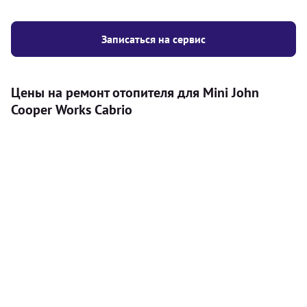
Записаться на сервис
Цены на ремонт отопителя для Mini John
Cooper Works Cabrio
Услуга
Цена
Автономный отопитель
Бесплатный расчет цены установки
Безкоштовно
автономного отопителя
Установка воздушного автономного
8000
грн
отопителя