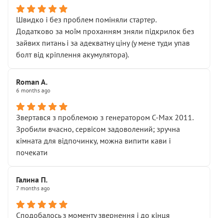
Швидко і без проблем поміняли стартер.
Додатково за моїм проханням зняли підкрилок без
зайвих питань і за адекватну ціну (у мене туди упав
болт від кріплення акумулятора).
Roman A.
6 months ago
Звертався з проблемою з генератором C-Max 2011.
Зробили вчасно, сервісом задоволений; зручна
кімната для відпочинку, можна випити кави і
почекати
Галина П.
7 months ago
Сподобалось з моменту звернення і до кінця