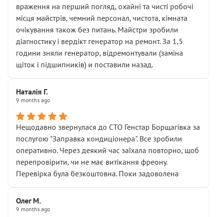
враження на перший погляд, охайні та чисті робочі
місця майстрів, чемний персонал, чистота, кімната
очікування також без питань. Майстри зробили
діагностику і вердікт генератор на ремонт. За 1,5
години зняли генератор, відремонтували (заміна
щіток і підшипників) и поставили назад.
Наталія Г.
9 months ago
Нещодавно звернулася до СТО Генстар Борщагівка за
послугою "Заправка кондиціонера". Все зробили
оперативно. Через деякий час заїхала повторно, щоб
перепровірити, чи не має витікання фреону.
Перевірка була безкоштовна. Поки задоволена
Олег М.
9 months ago