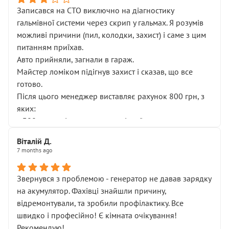
Записався на СТО виключно на діагностику
гальмівної системи через скрип у гальмах. Я розумів
можливі причини (пил, колодки, захист) і саме з цим
питанням приїхав.
Авто прийняли, загнали в гараж.
Майстер ломіком підігнув захист і сказав, що все
готово.
Після цього менеджер виставляє рахунок 800 грн, з
яких:
• 300 грн — діагностика гальмівної системи
• 500 грн — діагностика ходової, яку я НЕ замовляв і
Віталій Д.
НЕ погоджував
7 months ago
Я оплатив, але одразу звернув увагу, що це нав’язана
послуга. Тим більше, я був поруч і жодної реальної
Звернувся з проблемою - генератор не давав зарядку
діагностики ходової не проводилось. Після
на акумулятор. Фахівці знайшли причину,
зауваження гроші за цю “послугу” повернули, що
відремонтували, та зробили профілактику. Все
лише підтвердило мою правоту.
швидко і професійно! Є кімната очікування!
Але головне — я виїжджаю з боксу, і скрип у гальмах
Рекомендую!