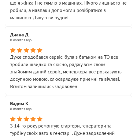
що я жінка і не тямлю в машинах. Нічого лишнього не
робили, а навпаки допомогли розібратися з
машиною. Дякую ви чудові.
Диана Д.
8 months ago
Дуже сподобався сервіс, була з батьком на ТО все
зробили швидко та якісно, раджу всім своїм
знайомим даний сервіс, менеджера все розказують
досупною мовою, слюсарядуже приємні та вічлеві.
Візитом залишились задоволені
Вадим К.
8 months ago
З 14-го року ремонтую стартери,генератори та
турбіну своїх авто в генстарі . Дуже задоволений