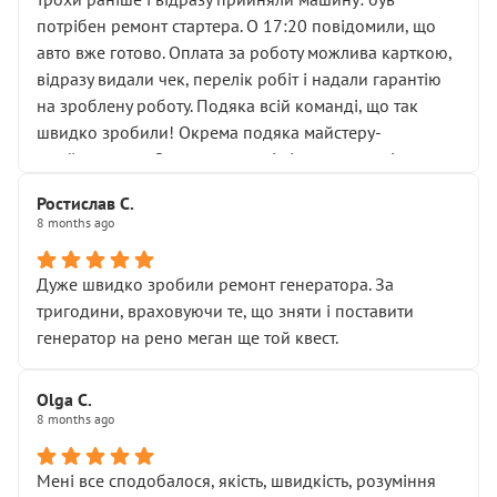
лобовим склом. Мені пояснили, що це “старі гайки, які
потрібен ремонт стартера. О 17:20 повідомили, що
відкручували”, і попросили не хвилюватися. ( надіюсь
авто вже готово. Оплата за роботу можлива карткою,
новий власник, не застяг в полі))
відразу видали чек, перелік робіт і надали гарантію
Але після нинішнього візиту такі дрібниці вже не
на зроблену роботу. Подяка всій команді, що так
здаються дрібницями.
швидко зробили! Окрема подяка майстеру-
Я — клієнт, який працює на довірі, і саме її цей сервіс
приймальнику Олександру: всі чітко та по суті.
серйозно підірвав.
Молодці! Однозначно буду радити своїм знайомим
Хотілося б більше:
Ростислав С.
звертатися до цього автосервісу.
8 months ago
• належної уваги до авто
• прозорості в роботах і рахунках
• реальної діагностики, а не формального
Дуже швидко зробили ремонт генератора. За
“подивились і поїхав”
тригодини, враховуючи те, що зняти і поставити
На жаль, складається враження, що сервіс працює не
генератор на рено меган ще той квест.
на якість, а “аби швидше і дорожче”. Саме це і псує
загальне враження та бажання повертатися.
Olga С.
Стосовно комунікації - все добре
8 months ago
Мені все сподобалося, якість, швидкість, розуміння