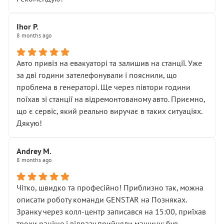
залишився таким самим, як і був. Тобто оплачена
“діагностика гальм” фактично нічого не дала.
Далі ситуація тільки погіршилась:
Ihor P.
8 months ago
• сказали, що тепер “потрібно знімати колеса”
• що біля авто стояти вже не можна
• почали озвучувати купу додаткових робіт без
Авто привіз на евакуаторі та залишив на станції. Уже
чіткого пояснення
за дві години зателефонували і пояснили, що
( ну все зняли та доробили) дякую!
проблема в генераторі. Ще через півтори години
Окремий момент, який виглядає абсурдно:
поїхав зі станції на відремонтованому авто. Приємно,
мені заявили, що бачок гальмівної рідини потрібно
що є сервіс, який реально виручає в таких ситуаціях.
міняти разом із головним гальмівним циліндром у
Дякую!
зборі.
Для людини, яка хоча б трохи розуміється на техніці,
Andrey M.
це звучить як мінімум непрофесійно, а як максимум —
8 months ago
спроба продати дорогий вузол замість елементарних
ущільнювачів.
Чітко, швидко та професійно! Приблизно так, можна
Що прикро — це не перший мій візит. Раніше міняв у
описати роботу команди GENSTAR на Позняках.
вас стартер, і тоді сервіс наче справив хороше
Зранку через колл-центр записався на 15:00, приїхав
враження. Але згодом знайшов декілька гайок під
трохи раніше і відразу прийняли машину: був