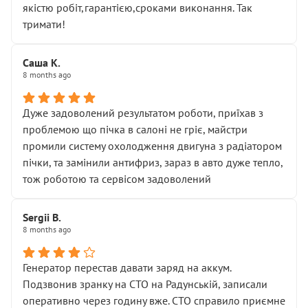
якістю робіт,гарантією,сроками виконання. Так
тримати!
Саша К.
8 months ago
Дуже задоволений результатом роботи, приїхав з
проблемою що пічка в салоні не гріє, майстри
промили систему охолодження двигуна з радіатором
пічки, та замінили антифриз, зараз в авто дуже тепло,
тож роботою та сервісом задоволений
Sergii B.
8 months ago
Генератор перестав давати заряд на аккум.
Подзвонив зранку на СТО на Радунській, записали
оперативно через годину вже. СТО справило приємне