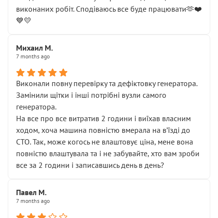
виконаних робіт. Сподіваюсь все буде працювати🫶❤️
💙💛
Михаил М.
7 months ago
Виконали повну перевірку та дефіктовку генератора.
Замінили щітки і інші потрібні вузли самого
генератора.
На все про все витратив 2 години і виїхав власним
ходом, хоча машина повністю вмерала на вʼїзді до
СТО. Так, може когось не влаштовує ціна, мене вона
повністю влаштувала та і не забувайте, хто вам зроби
все за 2 години і записавшись день в день?
Павел М.
7 months ago