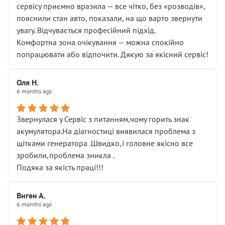
сервісу приємно вразила — все чітко, без «розводів»,
пояснили стан авто, показали, на що варто звернути
увагу. Відчувається професійний підхід.
Комфортна зона очікування — можна спокійно
попрацювати або відпочити. Дякую за якісний сервіс!
Оля Н.
6 months ago
Звернулася у Сервіс з питанням,чому горить знак
акумулятора.На діагностиці виявилася проблема з
щітками генератора .Швидко,і головне якісно все
зробили,проблема зникла .
Подяка за якість праці!!!
Виген А.
6 months ago