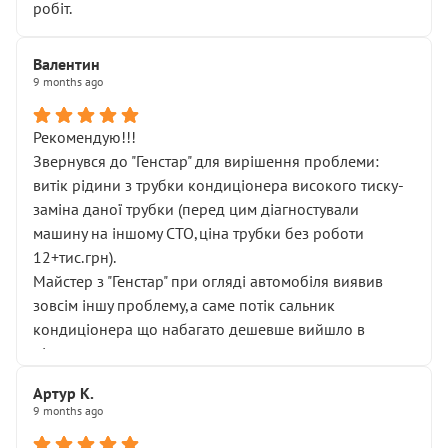
робіт.
Валентин
9 months ago
Рекомендую!!!
Звернувся до "Генстар" для вирішення проблеми:
витік рідини з трубки кондиціонера високого тиску-
заміна даної трубки (перед цим діагностували
машину на іншому СТО,ціна трубки без роботи
12+тис.грн).
Майстер з "Генстар" при огляді автомобіля виявив
зовсім іншу проблему,а саме потік сальник
кондиціонера що набагато дешевше вийшло в
підсумку.
Дуже дякую за швидкий і професійний ремонт!
Артур К.
9 months ago