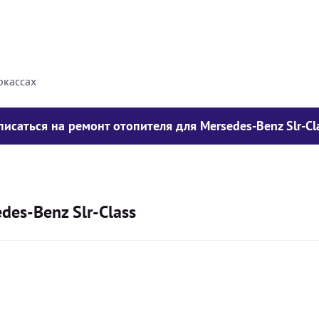
8000
грн
10000
грн
ркассах
писаться на ремонт отопителя для Mersedes-Benz Slr-Cl
es-Benz Slr-Class