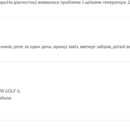
тора.На діагностиці виявилася проблема з щітками генератора 
ків, реле за один день: вранці завіз, ввечері забрав, деталі в
VW GOLF 6.
били .