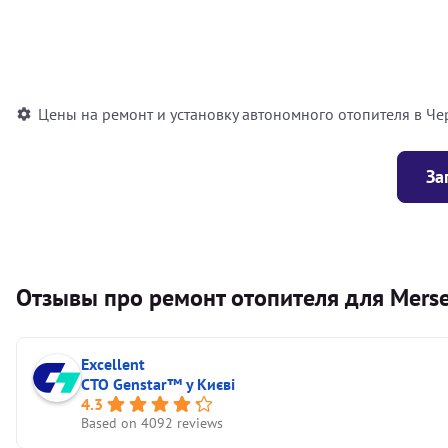
Установка воздушного автономного отопителя
Установка жидкостного автономного отопителя
Цены на ремонт и установку автономного отопителя в Че
За
Отзывы про ремонт отопителя для Mersed
Excellent
СТО Genstar™ у Києві
4.3
Based on 4092 reviews