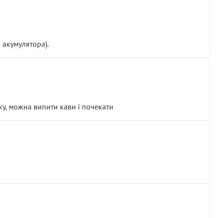
 акумулятора).
у, можна випити кави і почекати