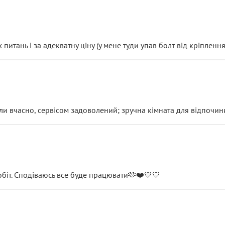
итань і за адекватну ціну (у мене туди упав болт від кріплення
и вчасно, сервісом задоволений; зручна кімната для відпочинк
обіт. Сподіваюсь все буде працювати🫶❤️💙💛