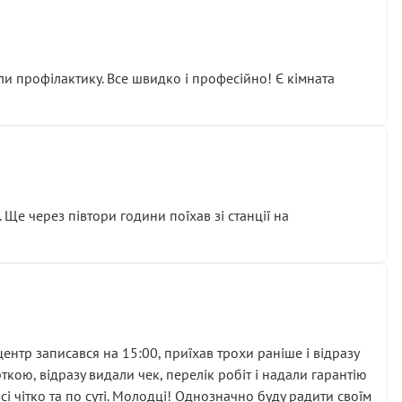
ли профілактику. Все швидко і професійно! Є кімната
ати дорогий вузол замість елементарних ущільнювачів.
м знайшов декілька гайок під лобовим склом. Мені
 Ще через півтори години поїхав зі станції на
ня та бажання повертатися.
нтр записався на 15:00, приїхав трохи раніше і відразу
кою, відразу видали чек, перелік робіт і надали гарантію
 чітко та по суті. Молодці! Однозначно буду радити своїм