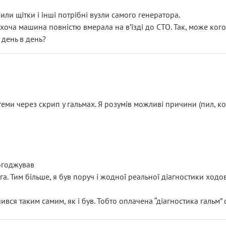
или щітки і інші потрібні вузли самого генератора.
 хоча машина повністю вмерала на вʼїзді до СТО. Так, може кого
 день в день?
еми через скрип у гальмах. Я розумів можливі причини (пил, кол
погоджував
уга. Тим більше, я був поруч і жодної реальної діагностики ход
ився таким самим, як і був. Тобто оплачена “діагностика гальм”