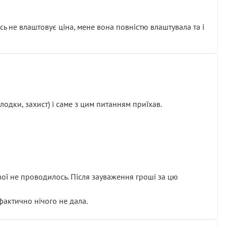
сь не влаштовує ціна, мене вона повністю влаштувала та і
одки, захист) і саме з цим питанням приїхав.
ової не проводилось. Після зауваження гроші за цю
 фактично нічого не дала.