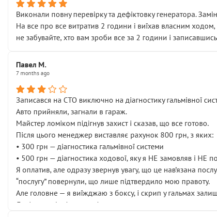
Виконали повну перевірку та дефіктовку генератора. Замін
На все про все витратив 2 години і виїхав власним ходом,
не забувайте, хто вам зроби все за 2 години і записавшись
Павел М.
7 months ago
Записався на СТО виключно на діагностику гальмівної сист
Авто прийняли, загнали в гараж.
Майстер ломіком підігнув захист і сказав, що все готово.
Після цього менеджер виставляє рахунок 800 грн, з яких:
• 300 грн — діагностика гальмівної системи
• 500 грн — діагностика ходової, яку я НЕ замовляв і НЕ 
Я оплатив, але одразу звернув увагу, що це нав’язана посл
“послугу” повернули, що лише підтвердило мою правоту.
Але головне — я виїжджаю з боксу, і скрип у гальмах залиш
Далі ситуація тільки погіршилась:
• сказали, що тепер “потрібно знімати колеса”