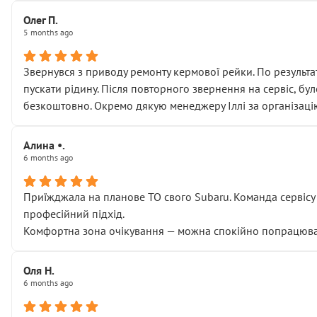
Олег П.
5 months ago
Звернувся з приводу ремонту кермової рейки. По результат
пускати рідину. Після повторного звернення на сервіс, бу
безкоштовно. Окремо дякую менеджеру Іллі за організаці
Алина •.
6 months ago
Приїжджала на планове ТО свого Subaru. Команда сервісу п
професійний підхід.
Комфортна зона очікування — можна спокійно попрацювати
Оля Н.
6 months ago