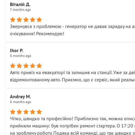
Віталій Д.
• що біля авто стояти вже не можна
7 months ago
• почали озвучувати купу додаткових робіт без чіткого п
( ну все зняли та доробили) дякую!
Звернувся з проблемою - генератор не давав зарядку на а
Окремий момент, який виглядає абсурдно:
очікування! Рекомендую!
мені заявили, що бачок гальмівної рідини потрібно міняти
Для людини, яка хоча б трохи розуміється на техніці, це 
Що прикро — це не перший мій візит. Раніше міняв у вас с
Ihor P.
8 months ago
пояснили, що це “старі гайки, які відкручували”, і попросил
Але після нинішнього візиту такі дрібниці вже не здаютьс
Я — клієнт, який працює на довірі, і саме її цей сервіс сер
Авто привіз на евакуаторі та залишив на станції. Уже за д
Хотілося б більше:
відремонтованому авто. Приємно, що є сервіс, який реальн
• належної уваги до авто
• прозорості в роботах і рахунках
Andrey M.
• реальної діагностики, а не формального “подивились і по
8 months ago
На жаль, складається враження, що сервіс працює не на як
Стосовно комунікації - все добре
Чітко, швидко та професійно! Приблизно так, можна описа
прийняли машину: був потрібен ремонт стартера. О 17:20 п
на зроблену роботу. Подяка всій команді, що так швидко 