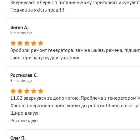
Звернулася у Сервіс з питанням,чому горить знак акумуля
Подяка за якість праці!!!
Виген А.
6 months ago
Зробили ремонт генератора: заміна шківа, ременя, підшипни
свист при запуску двигуна зник.
Ростислав С.
6 months ago
11.02 звернувся за допомогою. Проблема з генератором 
Хлопці оперативно приступили до роботи. Швидко все зро
Щиро дякую.
Рекомендую
Олег П.