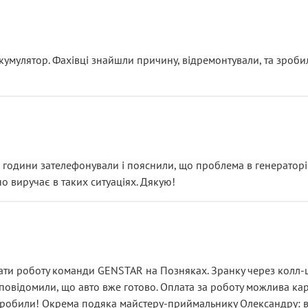
ояснення
кумулятор. Фахівці знайшли причину, відремонтували, та зроби
 разом із головним гальмівним циліндром у зборі.
звучить як мінімум непрофесійно, а як максимум — спроба прод
тартер, і тоді сервіс наче справив хороше враження. Але згодо
и не хвилюватися. ( надіюсь новий власник, не застяг в полі))
я дрібницями.
йозно підірвав.
ві години зателефонували і пояснили, що проблема в генераторі.
о виручає в таких ситуаціях. Дякую!
їхав”
ість, а “аби швидше і дорожче”. Саме це і псує загальне вражен
ти роботу команди GENSTAR на Позняках. Зранку через колл-це
овідомили, що авто вже готово. Оплата за роботу можлива карт
зробили! Окрема подяка майстеру-приймальнику Олександру: всі