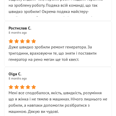
Але після нинішнього візиту такі дрібниці вже не
на зроблену роботу. Подяка всій команді, що так
здаються дрібницями.
швидко зробили! Окрема подяка майстеру-
Я — клієнт, який працює на довірі, і саме її цей сервіс
приймальнику Олександру: всі чітко та по суті.
серйозно підірвав.
Молодці! Однозначно буду радити своїм знайомим
Хотілося б більше:
Ростислав С.
звертатися до цього автосервісу.
8 months ago
• належної уваги до авто
• прозорості в роботах і рахунках
• реальної діагностики, а не формального
Дуже швидко зробили ремонт генератора. За
“подивились і поїхав”
тригодини, враховуючи те, що зняти і поставити
На жаль, складається враження, що сервіс працює не
генератор на рено меган ще той квест.
на якість, а “аби швидше і дорожче”. Саме це і псує
загальне враження та бажання повертатися.
Olga С.
Стосовно комунікації - все добре
8 months ago
Мені все сподобалося, якість, швидкість, розуміння
що я жінка і не тямлю в машинах. Нічого лишнього не
робили, а навпаки допомогли розібратися з
машиною. Дякую ви чудові.