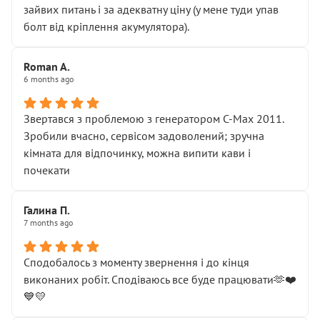
зайвих питань і за адекватну ціну (у мене туди упав
болт від кріплення акумулятора).
Roman A.
6 months ago
Звертався з проблемою з генератором C-Max 2011.
Зробили вчасно, сервісом задоволений; зручна
кімната для відпочинку, можна випити кави і
почекати
Галина П.
7 months ago
Сподобалось з моменту звернення і до кінця
виконаних робіт. Сподіваюсь все буде працювати🫶❤️
💙💛