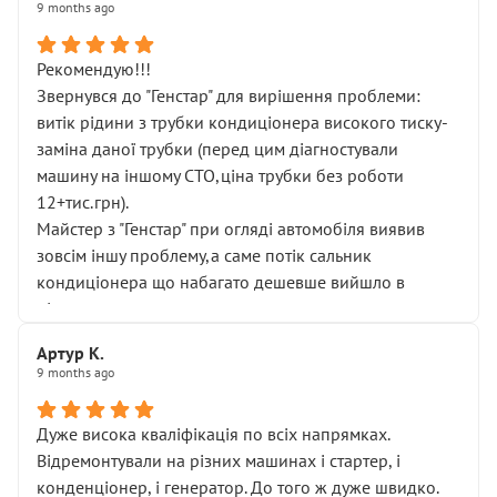
9 months ago
Рекомендую!!!
Звернувся до "Генстар" для вирішення проблеми:
витік рідини з трубки кондиціонера високого тиску-
заміна даної трубки (перед цим діагностували
машину на іншому СТО,ціна трубки без роботи
12+тис.грн).
Майстер з "Генстар" при огляді автомобіля виявив
зовсім іншу проблему,а саме потік сальник
кондиціонера що набагато дешевше вийшло в
підсумку.
Дуже дякую за швидкий і професійний ремонт!
Артур К.
9 months ago
Дуже висока кваліфікація по всіх напрямках.
Відремонтували на різних машинах і стартер, і
конденціонер, і генератор. До того ж дуже швидко.