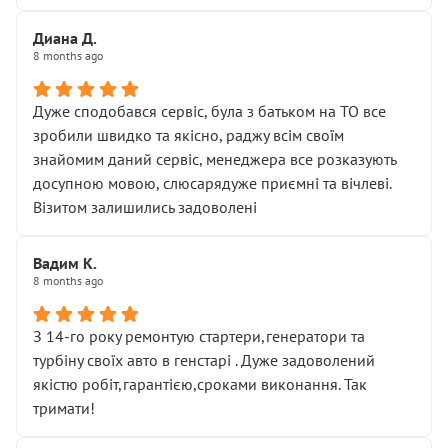
Диана Д.
8 months ago
Дуже сподобався сервіс, була з батьком на ТО все
зробили швидко та якісно, раджу всім своїм
знайомим даний сервіс, менеджера все розказують
досупною мовою, слюсарядуже приємні та вічлеві.
Візитом залишились задоволені
Вадим К.
8 months ago
З 14-го року ремонтую стартери,генератори та
турбіну своїх авто в генстарі . Дуже задоволений
якістю робіт,гарантією,сроками виконання. Так
тримати!