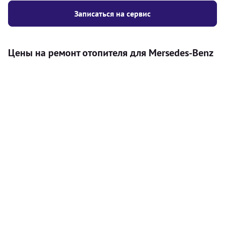
Записаться на сервис
Цены на ремонт отопителя для Mersedes-Benz
Услуга
Цена
Автономный отопитель
Бесплатный расчет цены установки
Безкоштовно
автономного отопителя
Установка воздушного автономного
8000
грн
отопителя
Установка жидкостного
10000
грн