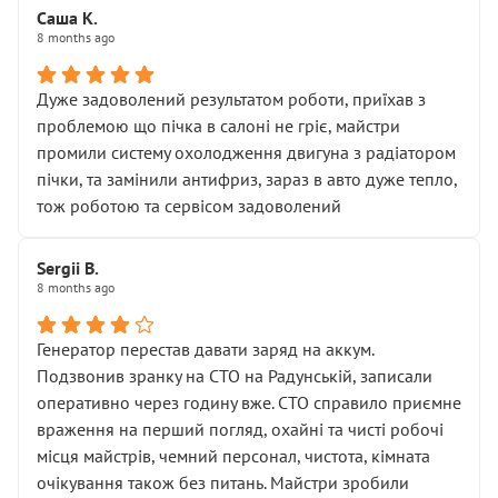
Саша К.
8 months ago
Дуже задоволений результатом роботи, приїхав з
проблемою що пічка в салоні не гріє, майстри
промили систему охолодження двигуна з радіатором
пічки, та замінили антифриз, зараз в авто дуже тепло,
тож роботою та сервісом задоволений
Sergii B.
8 months ago
Генератор перестав давати заряд на аккум.
Подзвонив зранку на СТО на Радунській, записали
оперативно через годину вже. СТО справило приємне
враження на перший погляд, охайні та чисті робочі
місця майстрів, чемний персонал, чистота, кімната
очікування також без питань. Майстри зробили