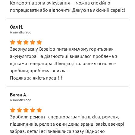
Комфортна зона очікування — можна спокійно
попрацювати або відпочити. Дякую за якісний сервіс!
Оля Н.
6 months ago
Звернулася у Сервіс з питанням,чому горить знак
акумулятора.На діагностиці виявилася проблема з
щітками генератора .Швидко,і головне якісно все
зробили,проблема зникла .
Подяка за якість праці!!!
Виген А.
6 months ago
Зробили ремонт генератора: заміна шківа, ременя,
підшипників, реле за один день: вранці завіз, ввечері
забрав, деталі всі знайшлися зразу. Відносно