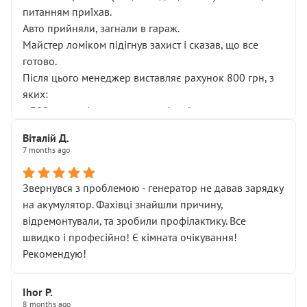
питанням приїхав.
Авто прийняли, загнали в гараж.
Майстер ломіком підігнув захист і сказав, що все
готово.
Після цього менеджер виставляє рахунок 800 грн, з
яких:
• 300 грн — діагностика гальмівної системи
• 500 грн — діагностика ходової, яку я НЕ замовляв і
Віталій Д.
НЕ погоджував
7 months ago
Я оплатив, але одразу звернув увагу, що це нав’язана
послуга. Тим більше, я був поруч і жодної реальної
Звернувся з проблемою - генератор не давав зарядку
діагностики ходової не проводилось. Після
на акумулятор. Фахівці знайшли причину,
зауваження гроші за цю “послугу” повернули, що
відремонтували, та зробили профілактику. Все
лише підтвердило мою правоту.
швидко і професійно! Є кімната очікування!
Але головне — я виїжджаю з боксу, і скрип у гальмах
Рекомендую!
залишився таким самим, як і був. Тобто оплачена
“діагностика гальм” фактично нічого не дала.
Далі ситуація тільки погіршилась:
Ihor P.
8 months ago