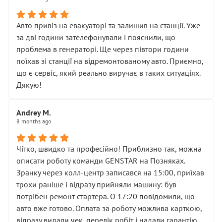
• сказали, що тепер “потрібно знімати колеса”
• що біля авто стояти вже не можна
• почали озвучувати купу додаткових робіт без
Авто привіз на евакуаторі та залишив на станції. Уже
чіткого пояснення
за дві години зателефонували і пояснили, що
( ну все зняли та доробили) дякую!
проблема в генераторі. Ще через півтори години
Окремий момент, який виглядає абсурдно:
поїхав зі станції на відремонтованому авто. Приємно,
мені заявили, що бачок гальмівної рідини потрібно
що є сервіс, який реально виручає в таких ситуаціях.
міняти разом із головним гальмівним циліндром у
Дякую!
зборі.
Для людини, яка хоча б трохи розуміється на техніці,
Andrey M.
це звучить як мінімум непрофесійно, а як максимум —
8 months ago
спроба продати дорогий вузол замість елементарних
ущільнювачів.
Чітко, швидко та професійно! Приблизно так, можна
Що прикро — це не перший мій візит. Раніше міняв у
описати роботу команди GENSTAR на Позняках.
вас стартер, і тоді сервіс наче справив хороше
Зранку через колл-центр записався на 15:00, приїхав
враження. Але згодом знайшов декілька гайок під
трохи раніше і відразу прийняли машину: був
лобовим склом. Мені пояснили, що це “старі гайки, які
потрібен ремонт стартера. О 17:20 повідомили, що
відкручували”, і попросили не хвилюватися. ( надіюсь
авто вже готово. Оплата за роботу можлива карткою,
новий власник, не застяг в полі))
відразу видали чек, перелік робіт і надали гарантію