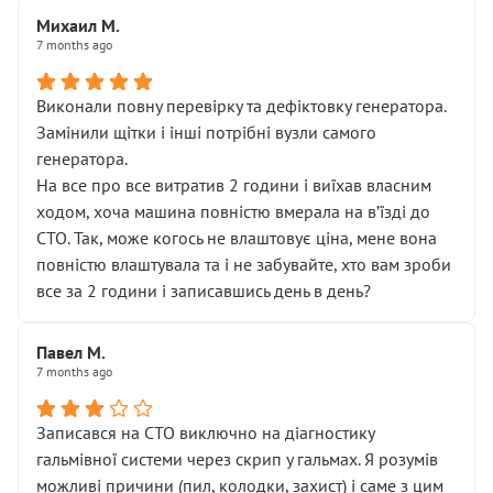
Михаил М.
7 months ago
Виконали повну перевірку та дефіктовку генератора.
Замінили щітки і інші потрібні вузли самого
генератора.
На все про все витратив 2 години і виїхав власним
ходом, хоча машина повністю вмерала на вʼїзді до
СТО. Так, може когось не влаштовує ціна, мене вона
повністю влаштувала та і не забувайте, хто вам зроби
все за 2 години і записавшись день в день?
Павел М.
7 months ago
Записався на СТО виключно на діагностику
гальмівної системи через скрип у гальмах. Я розумів
можливі причини (пил, колодки, захист) і саме з цим