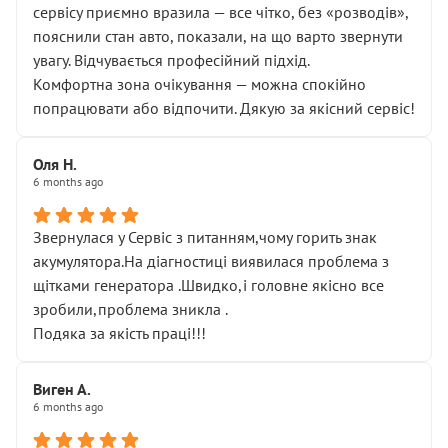
сервісу приємно вразила — все чітко, без «розводів»,
пояснили стан авто, показали, на що варто звернути
увагу. Відчувається професійний підхід.
Комфортна зона очікування — можна спокійно
попрацювати або відпочити. Дякую за якісний сервіс!
Оля Н.
6 months ago
Звернулася у Сервіс з питанням,чому горить знак
акумулятора.На діагностиці виявилася проблема з
щітками генератора .Швидко,і головне якісно все
зробили,проблема зникла .
Подяка за якість праці!!!
Виген А.
6 months ago