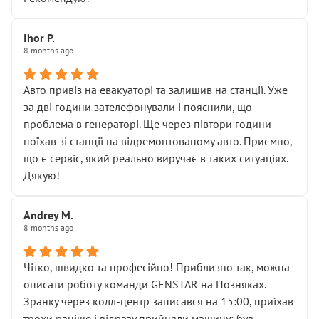
залишився таким самим, як і був. Тобто оплачена
“діагностика гальм” фактично нічого не дала.
Далі ситуація тільки погіршилась:
Ihor P.
8 months ago
• сказали, що тепер “потрібно знімати колеса”
• що біля авто стояти вже не можна
• почали озвучувати купу додаткових робіт без
Авто привіз на евакуаторі та залишив на станції. Уже
чіткого пояснення
за дві години зателефонували і пояснили, що
( ну все зняли та доробили) дякую!
проблема в генераторі. Ще через півтори години
Окремий момент, який виглядає абсурдно:
поїхав зі станції на відремонтованому авто. Приємно,
мені заявили, що бачок гальмівної рідини потрібно
що є сервіс, який реально виручає в таких ситуаціях.
міняти разом із головним гальмівним циліндром у
Дякую!
зборі.
Для людини, яка хоча б трохи розуміється на техніці,
Andrey M.
це звучить як мінімум непрофесійно, а як максимум —
8 months ago
спроба продати дорогий вузол замість елементарних
ущільнювачів.
Чітко, швидко та професійно! Приблизно так, можна
Що прикро — це не перший мій візит. Раніше міняв у
описати роботу команди GENSTAR на Позняках.
вас стартер, і тоді сервіс наче справив хороше
Зранку через колл-центр записався на 15:00, приїхав
враження. Але згодом знайшов декілька гайок під
трохи раніше і відразу прийняли машину: був