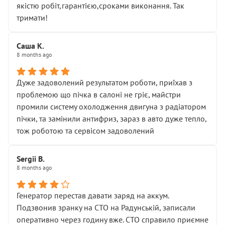
якістю робіт,гарантією,сроками виконання. Так
тримати!
Саша К.
8 months ago
Дуже задоволений результатом роботи, приїхав з
проблемою що пічка в салоні не гріє, майстри
промили систему охолодження двигуна з радіатором
пічки, та замінили антифриз, зараз в авто дуже тепло,
тож роботою та сервісом задоволений
Sergii B.
8 months ago
Генератор перестав давати заряд на аккум.
Подзвонив зранку на СТО на Радунській, записали
оперативно через годину вже. СТО справило приємне