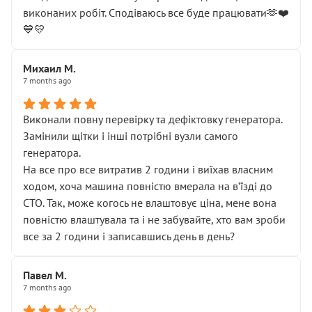
виконаних робіт. Сподіваюсь все буде працювати🫶❤️
💙💛
Михаил М.
7 months ago
Виконали повну перевірку та дефіктовку генератора.
Замінили щітки і інші потрібні вузли самого
генератора.
На все про все витратив 2 години і виїхав власним
ходом, хоча машина повністю вмерала на вʼїзді до
СТО. Так, може когось не влаштовує ціна, мене вона
повністю влаштувала та і не забувайте, хто вам зроби
все за 2 години і записавшись день в день?
Павел М.
7 months ago