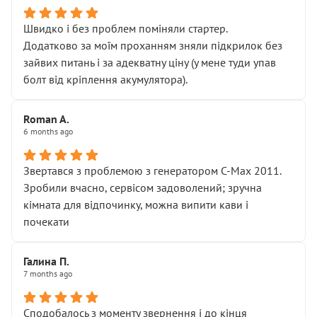
Швидко і без проблем поміняли стартер.
Додатково за моїм проханням зняли підкрилок без
зайвих питань і за адекватну ціну (у мене туди упав
болт від кріплення акумулятора).
Roman A.
6 months ago
Звертався з проблемою з генератором C-Max 2011.
Зробили вчасно, сервісом задоволений; зручна
кімната для відпочинку, можна випити кави і
почекати
Галина П.
7 months ago
Сподобалось з моменту звернення і до кінця