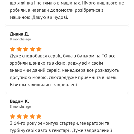
що я жінка і не тямлю в машинах. Нічого лишнього не
робили, а навпаки допомогли розібратися з
машиною. Дякую ви чудові.
Диана Д.
8 months ago
Дуже сподобався сервіс, була з батьком на ТО все
зробили швидко та якісно, раджу всім своїм
знайомим даний сервіс, менеджера все розказують
досупною мовою, слюсарядуже приємні та вічлеві.
Візитом залишились задоволені
Вадим К.
8 months ago
З 14-го року ремонтую стартери,генератори та
турбіну своїх авто в генстарі . Дуже задоволений