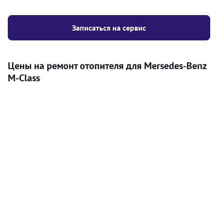
Записаться на сервис
Цены на ремонт отопителя для Mersedes-Benz
M-Class
Услуга
Цена
Автономный отопитель
Бесплатный расчет цены установки
Безкоштовно
автономного отопителя
Установка воздушного автономного
8000
грн
отопителя