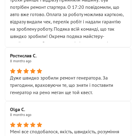
лобовим склом. Мені пояснили, що це “старі гайки, які
потрібен ремонт стартера. О 17:20 повідомили, що
відкручували”, і попросили не хвилюватися. ( надіюсь
авто вже готово. Оплата за роботу можлива карткою,
новий власник, не застяг в полі))
відразу видали чек, перелік робіт і надали гарантію
Але після нинішнього візиту такі дрібниці вже не
на зроблену роботу. Подяка всій команді, що так
здаються дрібницями.
швидко зробили! Окрема подяка майстеру-
Я — клієнт, який працює на довірі, і саме її цей сервіс
приймальнику Олександру: всі чітко та по суті.
серйозно підірвав.
Молодці! Однозначно буду радити своїм знайомим
Хотілося б більше:
Ростислав С.
звертатися до цього автосервісу.
8 months ago
• належної уваги до авто
• прозорості в роботах і рахунках
• реальної діагностики, а не формального
Дуже швидко зробили ремонт генератора. За
“подивились і поїхав”
тригодини, враховуючи те, що зняти і поставити
На жаль, складається враження, що сервіс працює не
генератор на рено меган ще той квест.
на якість, а “аби швидше і дорожче”. Саме це і псує
загальне враження та бажання повертатися.
Olga С.
Стосовно комунікації - все добре
8 months ago
Мені все сподобалося, якість, швидкість, розуміння