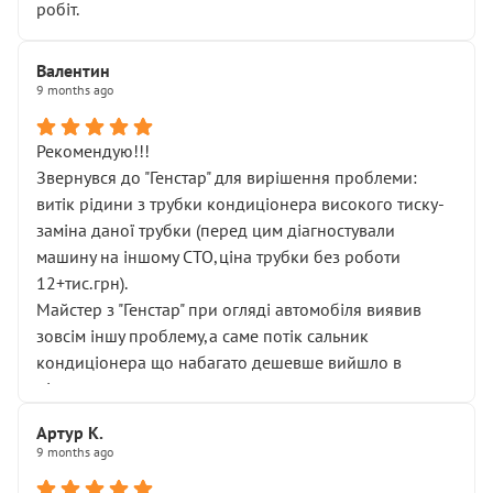
робіт.
Валентин
9 months ago
Рекомендую!!!
Звернувся до "Генстар" для вирішення проблеми:
витік рідини з трубки кондиціонера високого тиску-
заміна даної трубки (перед цим діагностували
машину на іншому СТО,ціна трубки без роботи
12+тис.грн).
Майстер з "Генстар" при огляді автомобіля виявив
зовсім іншу проблему,а саме потік сальник
кондиціонера що набагато дешевше вийшло в
підсумку.
Дуже дякую за швидкий і професійний ремонт!
Артур К.
9 months ago