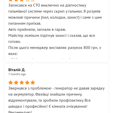
Записався на СТО виключно на діагностику
гальмівної системи через скрип у гальмах. Я розумів
можливі причини (пил, колодки, захист) і саме з цим
питанням приїхав.
Авто прийняли, загнали в гараж.
Майстер ломіком підігнув захист і сказав, що все
готово.
Після цього менеджер виставляє рахунок 800 грн, з
яких:
• 300 грн — діагностика гальмівної системи
• 500 грн — діагностика ходової, яку я НЕ замовляв і
Віталій Д.
НЕ погоджував
7 months ago
Я оплатив, але одразу звернув увагу, що це нав’язана
послуга. Тим більше, я був поруч і жодної реальної
Звернувся з проблемою - генератор не давав зарядку
діагностики ходової не проводилось. Після
на акумулятор. Фахівці знайшли причину,
зауваження гроші за цю “послугу” повернули, що
відремонтували, та зробили профілактику. Все
лише підтвердило мою правоту.
швидко і професійно! Є кімната очікування!
Але головне — я виїжджаю з боксу, і скрип у гальмах
Рекомендую!