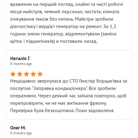
враження на перший погляд, охайні та чисті робочі
місця майстрів, чемний персонал, чистота, кімната
очікування також без питань. Майстри зробили
діагностику і вердікт генератор на ремонт. За 1,5
години зняли генератор, відремонтували (заміна
щіток і підшипників) и поставили назад.
Наталія Г.
8 months ago
Нещодавно звернулася до СТО Генстар Борщагівка за
послугою "Заправка кондиціонера". Все зробили
оперативно. Через деякий час заїхала повторно, щоб
перепровірити, чи не має витікання фреону.
Перевірка була безкоштовна. Поки задоволена
Олег М.
9 months ago