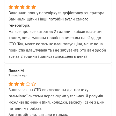
Виконали повну перевірку та дефіктовку генератора.
Замінили щітки і інші потрібні вузли самого
генератора.
На все про все витратив 2 години і виїхав власним
ходом, хоча машина повністю вмерала на вʼїзді до
СТО. Так, може когось не влаштовує ціна, мене вона
повністю влаштувала та і не забувайте, хто вам зроби
все за 2 години і записавшись день в день?
Павел М.
7 months ago
Записався на СТО виключно на діагностику
гальмівної системи через скрип у гальмах. Я розумів
можливі причини (пил, колодки, захист) і саме з цим
питанням приїхав.
Авто прийняли, загнали в гараж.