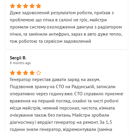
Дуже задоволений результатом роботи, приїхав з
проблемою що пічка в салоні не гріє, майстри
промили систему охолодження двигуна з радіатором
пічки, та замінили антифриз, зараз в авто дуже тепло,
тож роботою та сервісом задоволений
Sergii B.
8 months ago
Генератор перестав давати заряд на аккум.
Подзвонив зранку на СТО на Радунській, записали
оперативно через годину вже. СТО справило приємне
враження на перший погляд, охайні та чисті робочі
місця майстрів, чемний персонал, чистота, кімната
очікування також без питань. Майстри зробили
діагностику і вердікт генератор на ремонт. За 1,5
години зняли генератор, відремонтували (заміна