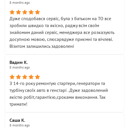
8 months ago
Дуже сподобався сервіс, була з батьком на ТО все
зробили швидко та якісно, раджу всім своїм
знайомим даний сервіс, менеджера все розказують
досупною мовою, слюсарядуже приємні та вічлеві.
Візитом залишились задоволені
Вадим К.
8 months ago
З 14-го року ремонтую стартери,генератори та
турбіну своїх авто в генстарі . Дуже задоволений
якістю робіт,гарантією,сроками виконання. Так
тримати!
Саша К.
8 months ago