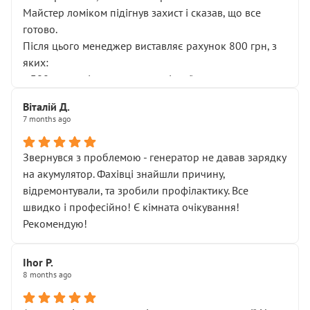
Майстер ломіком підігнув захист і сказав, що все
готово.
Після цього менеджер виставляє рахунок 800 грн, з
яких:
• 300 грн — діагностика гальмівної системи
• 500 грн — діагностика ходової, яку я НЕ замовляв і
Віталій Д.
НЕ погоджував
7 months ago
Я оплатив, але одразу звернув увагу, що це нав’язана
послуга. Тим більше, я був поруч і жодної реальної
Звернувся з проблемою - генератор не давав зарядку
діагностики ходової не проводилось. Після
на акумулятор. Фахівці знайшли причину,
зауваження гроші за цю “послугу” повернули, що
відремонтували, та зробили профілактику. Все
лише підтвердило мою правоту.
швидко і професійно! Є кімната очікування!
Але головне — я виїжджаю з боксу, і скрип у гальмах
Рекомендую!
залишився таким самим, як і був. Тобто оплачена
“діагностика гальм” фактично нічого не дала.
Далі ситуація тільки погіршилась:
Ihor P.
8 months ago
• сказали, що тепер “потрібно знімати колеса”
• що біля авто стояти вже не можна