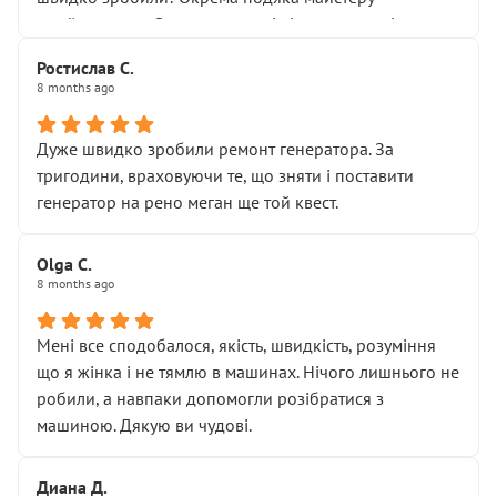
Я — клієнт, який працює на довірі, і саме її цей сервіс
приймальнику Олександру: всі чітко та по суті.
серйозно підірвав.
Молодці! Однозначно буду радити своїм знайомим
Хотілося б більше:
Ростислав С.
звертатися до цього автосервісу.
8 months ago
• належної уваги до авто
• прозорості в роботах і рахунках
• реальної діагностики, а не формального
Дуже швидко зробили ремонт генератора. За
“подивились і поїхав”
тригодини, враховуючи те, що зняти і поставити
На жаль, складається враження, що сервіс працює не
генератор на рено меган ще той квест.
на якість, а “аби швидше і дорожче”. Саме це і псує
загальне враження та бажання повертатися.
Olga С.
Стосовно комунікації - все добре
8 months ago
Мені все сподобалося, якість, швидкість, розуміння
що я жінка і не тямлю в машинах. Нічого лишнього не
робили, а навпаки допомогли розібратися з
машиною. Дякую ви чудові.
Диана Д.