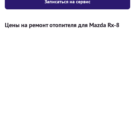
Записаться на сервис
Цены на ремонт отопителя для Mazda Rx-8
Услуга
Цена
Автономный отопитель
Бесплатный расчет цены установки
Безкоштовно
автономного отопителя
Установка воздушного автономного
8000
грн
отопителя
Установка жидкостного
10000
грн
автономного отопителя