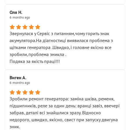
Оля Н.
6 months ago
Звернулася у Сервіс з питанням,чому горить знак
акумулятора.На діагностиці виявилася проблема з
щітками генератора .Швидко,і головне якісно все
зробили,проблема зникла .
Подяка за якість праці!!!
Виген А.
6 months ago
Зробили ремонт генератора: заміна шківа, ременя,
підшипників, реле за один день: вранці завіз, ввечері
забрав, деталі всі знайшлися зразу. Відносно
недорого, швидко, якісно, свист при запуску двигуна
зник.