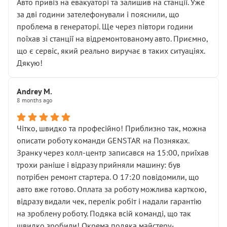
• почали озвучувати купу додаткових робіт без
Авто привіз на евакуаторі та залишив на станції. Уже
чіткого пояснення
за дві години зателефонували і пояснили, що
( ну все зняли та доробили) дякую!
проблема в генераторі. Ще через півтори години
Окремий момент, який виглядає абсурдно:
поїхав зі станції на відремонтованому авто. Приємно,
мені заявили, що бачок гальмівної рідини потрібно
що є сервіс, який реально виручає в таких ситуаціях.
міняти разом із головним гальмівним циліндром у
Дякую!
зборі.
Для людини, яка хоча б трохи розуміється на техніці,
Andrey M.
це звучить як мінімум непрофесійно, а як максимум —
8 months ago
спроба продати дорогий вузол замість елементарних
ущільнювачів.
Чітко, швидко та професійно! Приблизно так, можна
Що прикро — це не перший мій візит. Раніше міняв у
описати роботу команди GENSTAR на Позняках.
вас стартер, і тоді сервіс наче справив хороше
Зранку через колл-центр записався на 15:00, приїхав
враження. Але згодом знайшов декілька гайок під
трохи раніше і відразу прийняли машину: був
лобовим склом. Мені пояснили, що це “старі гайки, які
потрібен ремонт стартера. О 17:20 повідомили, що
відкручували”, і попросили не хвилюватися. ( надіюсь
авто вже готово. Оплата за роботу можлива карткою,
новий власник, не застяг в полі))
відразу видали чек, перелік робіт і надали гарантію
Але після нинішнього візиту такі дрібниці вже не
на зроблену роботу. Подяка всій команді, що так
здаються дрібницями.
швидко зробили! Окрема подяка майстеру-