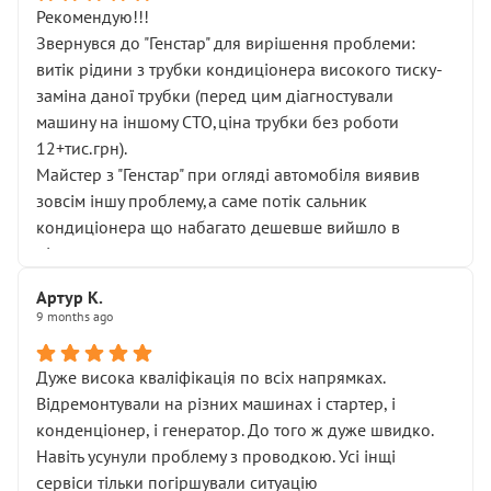
Рекомендую!!!
Звернувся до "Генстар" для вирішення проблеми:
витік рідини з трубки кондиціонера високого тиску-
заміна даної трубки (перед цим діагностували
машину на іншому СТО,ціна трубки без роботи
12+тис.грн).
Майстер з "Генстар" при огляді автомобіля виявив
зовсім іншу проблему,а саме потік сальник
кондиціонера що набагато дешевше вийшло в
підсумку.
Дуже дякую за швидкий і професійний ремонт!
Артур К.
9 months ago
Дуже висока кваліфікація по всіх напрямках.
Відремонтували на різних машинах і стартер, і
конденціонер, і генератор. До того ж дуже швидко.
Навіть усунули проблему з проводкою. Усі інщі
сервіси тільки погіршували ситуацію