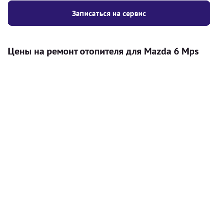
Записаться на сервис
Цены на ремонт отопителя для Mazda 6 Mps
Услуга
Цена
Автономный отопитель
Бесплатный расчет цены установки
Безкоштовно
автономного отопителя
Установка воздушного автономного
8000
грн
отопителя
Установка жидкостного
10000
грн