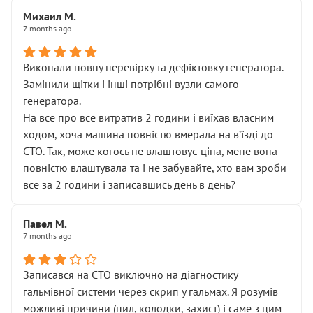
Михаил М.
7 months ago
Виконали повну перевірку та дефіктовку генератора.
Замінили щітки і інші потрібні вузли самого
генератора.
На все про все витратив 2 години і виїхав власним
ходом, хоча машина повністю вмерала на вʼїзді до
СТО. Так, може когось не влаштовує ціна, мене вона
повністю влаштувала та і не забувайте, хто вам зроби
все за 2 години і записавшись день в день?
Павел М.
7 months ago
Записався на СТО виключно на діагностику
гальмівної системи через скрип у гальмах. Я розумів
можливі причини (пил, колодки, захист) і саме з цим