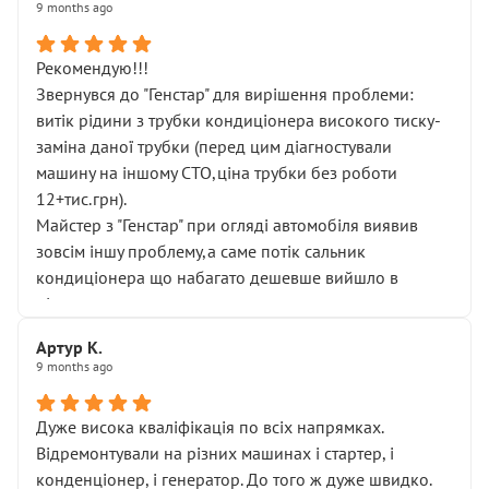
9 months ago
Рекомендую!!!
Звернувся до "Генстар" для вирішення проблеми:
витік рідини з трубки кондиціонера високого тиску-
заміна даної трубки (перед цим діагностували
машину на іншому СТО,ціна трубки без роботи
12+тис.грн).
Майстер з "Генстар" при огляді автомобіля виявив
зовсім іншу проблему,а саме потік сальник
кондиціонера що набагато дешевше вийшло в
підсумку.
Дуже дякую за швидкий і професійний ремонт!
Артур К.
9 months ago
Дуже висока кваліфікація по всіх напрямках.
Відремонтували на різних машинах і стартер, і
конденціонер, і генератор. До того ж дуже швидко.