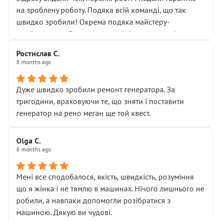
Але після нинішнього візиту такі дрібниці вже не
на зроблену роботу. Подяка всій команді, що так
здаються дрібницями.
швидко зробили! Окрема подяка майстеру-
Я — клієнт, який працює на довірі, і саме її цей сервіс
приймальнику Олександру: всі чітко та по суті.
серйозно підірвав.
Молодці! Однозначно буду радити своїм знайомим
Хотілося б більше:
Ростислав С.
звертатися до цього автосервісу.
8 months ago
• належної уваги до авто
• прозорості в роботах і рахунках
• реальної діагностики, а не формального
Дуже швидко зробили ремонт генератора. За
“подивились і поїхав”
тригодини, враховуючи те, що зняти і поставити
На жаль, складається враження, що сервіс працює не
генератор на рено меган ще той квест.
на якість, а “аби швидше і дорожче”. Саме це і псує
загальне враження та бажання повертатися.
Olga С.
Стосовно комунікації - все добре
8 months ago
Мені все сподобалося, якість, швидкість, розуміння
що я жінка і не тямлю в машинах. Нічого лишнього не
робили, а навпаки допомогли розібратися з
машиною. Дякую ви чудові.