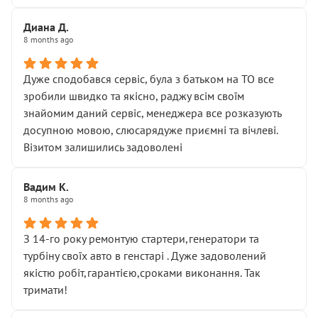
Диана Д.
8 months ago
Дуже сподобався сервіс, була з батьком на ТО все
зробили швидко та якісно, раджу всім своїм
знайомим даний сервіс, менеджера все розказують
досупною мовою, слюсарядуже приємні та вічлеві.
Візитом залишились задоволені
Вадим К.
8 months ago
З 14-го року ремонтую стартери,генератори та
турбіну своїх авто в генстарі . Дуже задоволений
якістю робіт,гарантією,сроками виконання. Так
тримати!