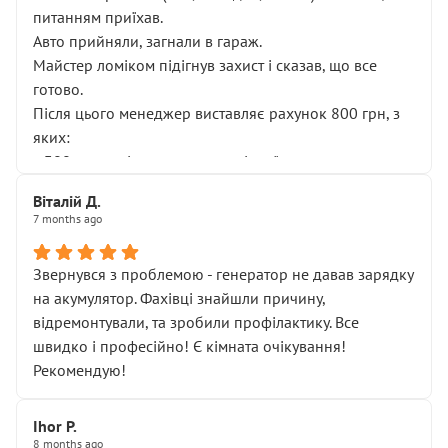
питанням приїхав.
Авто прийняли, загнали в гараж.
Майстер ломіком підігнув захист і сказав, що все
готово.
Після цього менеджер виставляє рахунок 800 грн, з
яких:
• 300 грн — діагностика гальмівної системи
• 500 грн — діагностика ходової, яку я НЕ замовляв і
Віталій Д.
НЕ погоджував
7 months ago
Я оплатив, але одразу звернув увагу, що це нав’язана
послуга. Тим більше, я був поруч і жодної реальної
Звернувся з проблемою - генератор не давав зарядку
діагностики ходової не проводилось. Після
на акумулятор. Фахівці знайшли причину,
зауваження гроші за цю “послугу” повернули, що
відремонтували, та зробили профілактику. Все
лише підтвердило мою правоту.
швидко і професійно! Є кімната очікування!
Але головне — я виїжджаю з боксу, і скрип у гальмах
Рекомендую!
залишився таким самим, як і був. Тобто оплачена
“діагностика гальм” фактично нічого не дала.
Далі ситуація тільки погіршилась:
Ihor P.
8 months ago