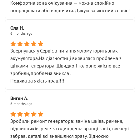
Комфортна зона очікування — можна спокійно
попрацювати або відпочити. Дякую за якісний сервіс!
Оля Н.
6 months ago
Звернулася у Сервіс з питанням,чому горить знак
акумулятора.На діагностиці виявилася проблема з
щітками генератора .Швидко,і головне якісно все
зробили,проблема зникла .
Подяка за якість праці!!!
Виген А.
6 months ago
Зробили ремонт генератора: заміна шківа, ременя,
підшипників, реле за один день: вранці завіз, ввечері
забрав, деталі всі знайшлися зразу. Відносно