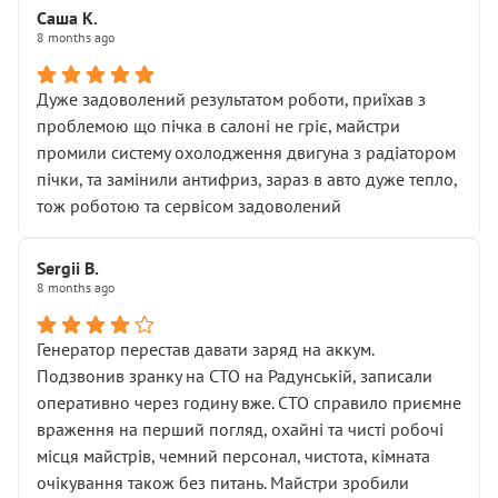
Саша К.
8 months ago
Дуже задоволений результатом роботи, приїхав з
проблемою що пічка в салоні не гріє, майстри
промили систему охолодження двигуна з радіатором
пічки, та замінили антифриз, зараз в авто дуже тепло,
тож роботою та сервісом задоволений
Sergii B.
8 months ago
Генератор перестав давати заряд на аккум.
Подзвонив зранку на СТО на Радунській, записали
оперативно через годину вже. СТО справило приємне
враження на перший погляд, охайні та чисті робочі
місця майстрів, чемний персонал, чистота, кімната
очікування також без питань. Майстри зробили