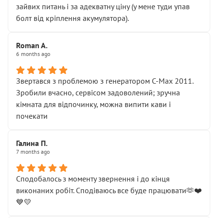
зайвих питань і за адекватну ціну (у мене туди упав
болт від кріплення акумулятора).
Roman A.
6 months ago
Звертався з проблемою з генератором C-Max 2011.
Зробили вчасно, сервісом задоволений; зручна
кімната для відпочинку, можна випити кави і
почекати
Галина П.
7 months ago
Сподобалось з моменту звернення і до кінця
виконаних робіт. Сподіваюсь все буде працювати🫶❤️
💙💛