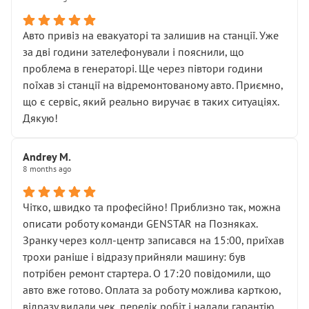
• сказали, що тепер “потрібно знімати колеса”
• що біля авто стояти вже не можна
• почали озвучувати купу додаткових робіт без
Авто привіз на евакуаторі та залишив на станції. Уже
чіткого пояснення
за дві години зателефонували і пояснили, що
( ну все зняли та доробили) дякую!
проблема в генераторі. Ще через півтори години
Окремий момент, який виглядає абсурдно:
поїхав зі станції на відремонтованому авто. Приємно,
мені заявили, що бачок гальмівної рідини потрібно
що є сервіс, який реально виручає в таких ситуаціях.
міняти разом із головним гальмівним циліндром у
Дякую!
зборі.
Для людини, яка хоча б трохи розуміється на техніці,
Andrey M.
це звучить як мінімум непрофесійно, а як максимум —
8 months ago
спроба продати дорогий вузол замість елементарних
ущільнювачів.
Чітко, швидко та професійно! Приблизно так, можна
Що прикро — це не перший мій візит. Раніше міняв у
описати роботу команди GENSTAR на Позняках.
вас стартер, і тоді сервіс наче справив хороше
Зранку через колл-центр записався на 15:00, приїхав
враження. Але згодом знайшов декілька гайок під
трохи раніше і відразу прийняли машину: був
лобовим склом. Мені пояснили, що це “старі гайки, які
потрібен ремонт стартера. О 17:20 повідомили, що
відкручували”, і попросили не хвилюватися. ( надіюсь
авто вже готово. Оплата за роботу можлива карткою,
новий власник, не застяг в полі))
відразу видали чек, перелік робіт і надали гарантію