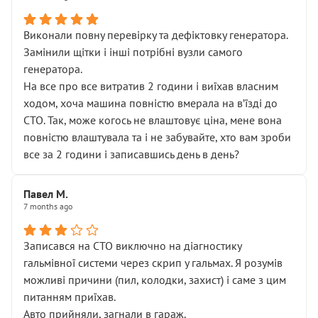
Виконали повну перевірку та дефіктовку генератора.
Замінили щітки і інші потрібні вузли самого
генератора.
На все про все витратив 2 години і виїхав власним
ходом, хоча машина повністю вмерала на вʼїзді до
СТО. Так, може когось не влаштовує ціна, мене вона
повністю влаштувала та і не забувайте, хто вам зроби
все за 2 години і записавшись день в день?
Павел М.
7 months ago
Записався на СТО виключно на діагностику
гальмівної системи через скрип у гальмах. Я розумів
можливі причини (пил, колодки, захист) і саме з цим
питанням приїхав.
Авто прийняли, загнали в гараж.