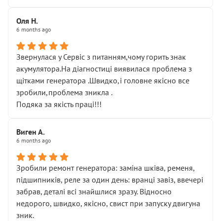
Оля Н.
6 months ago
Звернулася у Сервіс з питанням,чому горить знак
акумулятора.На діагностиці виявилася проблема з
щітками генератора .Швидко,і головне якісно все
зробили,проблема зникла .
Подяка за якість праці!!!
Виген А.
6 months ago
Зробили ремонт генератора: заміна шківа, ременя,
підшипників, реле за один день: вранці завіз, ввечері
забрав, деталі всі знайшлися зразу. Відносно
недорого, швидко, якісно, свист при запуску двигуна
зник.