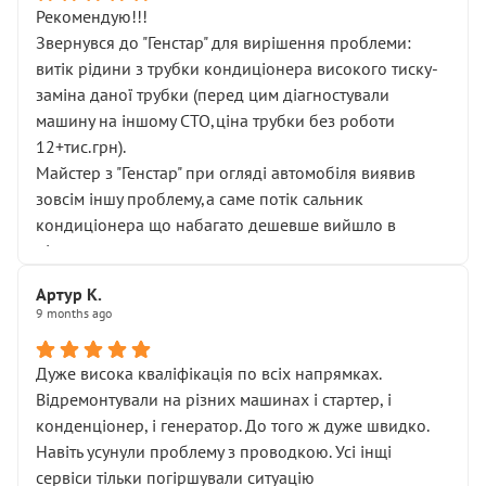
Рекомендую!!!
Звернувся до "Генстар" для вирішення проблеми:
витік рідини з трубки кондиціонера високого тиску-
заміна даної трубки (перед цим діагностували
машину на іншому СТО,ціна трубки без роботи
12+тис.грн).
Майстер з "Генстар" при огляді автомобіля виявив
зовсім іншу проблему,а саме потік сальник
кондиціонера що набагато дешевше вийшло в
підсумку.
Дуже дякую за швидкий і професійний ремонт!
Артур К.
9 months ago
Дуже висока кваліфікація по всіх напрямках.
Відремонтували на різних машинах і стартер, і
конденціонер, і генератор. До того ж дуже швидко.
Навіть усунули проблему з проводкою. Усі інщі
сервіси тільки погіршували ситуацію