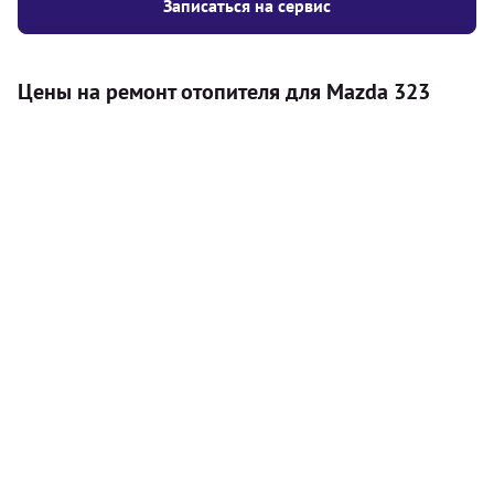
Записаться на сервис
Цены на ремонт отопителя для Mazda 323
Услуга
Цена
Автономный отопитель
Бесплатный расчет цены установки
Безкоштовно
автономного отопителя
Установка воздушного автономного
8000
грн
отопителя
Установка жидкостного
10000
грн
автономного отопителя