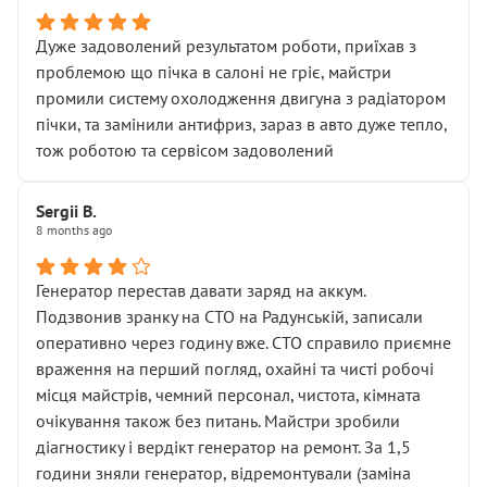
Дуже задоволений результатом роботи, приїхав з
проблемою що пічка в салоні не гріє, майстри
промили систему охолодження двигуна з радіатором
пічки, та замінили антифриз, зараз в авто дуже тепло,
тож роботою та сервісом задоволений
Sergii B.
8 months ago
Генератор перестав давати заряд на аккум.
Подзвонив зранку на СТО на Радунській, записали
оперативно через годину вже. СТО справило приємне
враження на перший погляд, охайні та чисті робочі
місця майстрів, чемний персонал, чистота, кімната
очікування також без питань. Майстри зробили
діагностику і вердікт генератор на ремонт. За 1,5
години зняли генератор, відремонтували (заміна