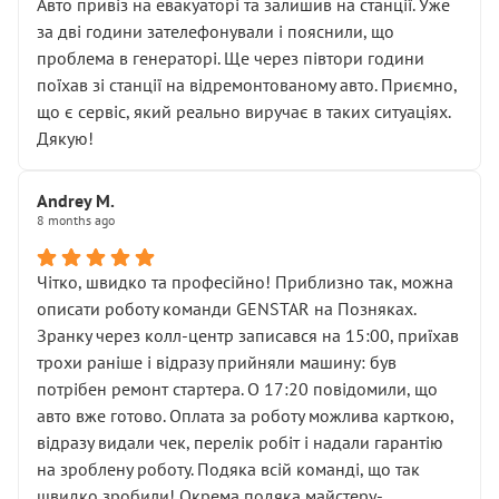
• почали озвучувати купу додаткових робіт без
Авто привіз на евакуаторі та залишив на станції. Уже
чіткого пояснення
за дві години зателефонували і пояснили, що
( ну все зняли та доробили) дякую!
проблема в генераторі. Ще через півтори години
Окремий момент, який виглядає абсурдно:
поїхав зі станції на відремонтованому авто. Приємно,
мені заявили, що бачок гальмівної рідини потрібно
що є сервіс, який реально виручає в таких ситуаціях.
міняти разом із головним гальмівним циліндром у
Дякую!
зборі.
Для людини, яка хоча б трохи розуміється на техніці,
Andrey M.
це звучить як мінімум непрофесійно, а як максимум —
8 months ago
спроба продати дорогий вузол замість елементарних
ущільнювачів.
Чітко, швидко та професійно! Приблизно так, можна
Що прикро — це не перший мій візит. Раніше міняв у
описати роботу команди GENSTAR на Позняках.
вас стартер, і тоді сервіс наче справив хороше
Зранку через колл-центр записався на 15:00, приїхав
враження. Але згодом знайшов декілька гайок під
трохи раніше і відразу прийняли машину: був
лобовим склом. Мені пояснили, що це “старі гайки, які
потрібен ремонт стартера. О 17:20 повідомили, що
відкручували”, і попросили не хвилюватися. ( надіюсь
авто вже готово. Оплата за роботу можлива карткою,
новий власник, не застяг в полі))
відразу видали чек, перелік робіт і надали гарантію
Але після нинішнього візиту такі дрібниці вже не
на зроблену роботу. Подяка всій команді, що так
здаються дрібницями.
швидко зробили! Окрема подяка майстеру-