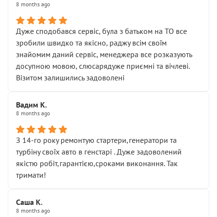
8 months ago
Дуже сподобався сервіс, була з батьком на ТО все
зробили швидко та якісно, раджу всім своїм
знайомим даний сервіс, менеджера все розказують
досупною мовою, слюсарядуже приємні та вічлеві.
Візитом залишились задоволені
Вадим К.
8 months ago
З 14-го року ремонтую стартери,генератори та
турбіну своїх авто в генстарі . Дуже задоволений
якістю робіт,гарантією,сроками виконання. Так
тримати!
Саша К.
8 months ago