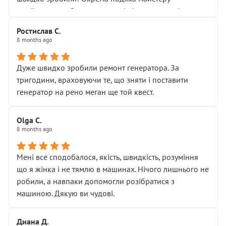
Я — клієнт, який працює на довірі, і саме її цей сервіс
приймальнику Олександру: всі чітко та по суті.
серйозно підірвав.
Молодці! Однозначно буду радити своїм знайомим
Хотілося б більше:
Ростислав С.
звертатися до цього автосервісу.
8 months ago
• належної уваги до авто
• прозорості в роботах і рахунках
• реальної діагностики, а не формального
Дуже швидко зробили ремонт генератора. За
“подивились і поїхав”
тригодини, враховуючи те, що зняти і поставити
На жаль, складається враження, що сервіс працює не
генератор на рено меган ще той квест.
на якість, а “аби швидше і дорожче”. Саме це і псує
загальне враження та бажання повертатися.
Olga С.
Стосовно комунікації - все добре
8 months ago
Мені все сподобалося, якість, швидкість, розуміння
що я жінка і не тямлю в машинах. Нічого лишнього не
робили, а навпаки допомогли розібратися з
машиною. Дякую ви чудові.
Диана Д.