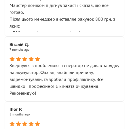
Майстер ломіком підігнув захист і сказав, що все
готово.
Після цього менеджер виставляє рахунок 800 грн, з
яких:
• 300 грн — діагностика гальмівної системи
• 500 грн — діагностика ходової, яку я НЕ замовляв і
Віталій Д.
НЕ погоджував
7 months ago
Я оплатив, але одразу звернув увагу, що це нав’язана
послуга. Тим більше, я був поруч і жодної реальної
Звернувся з проблемою - генератор не давав зарядку
діагностики ходової не проводилось. Після
на акумулятор. Фахівці знайшли причину,
зауваження гроші за цю “послугу” повернули, що
відремонтували, та зробили профілактику. Все
лише підтвердило мою правоту.
швидко і професійно! Є кімната очікування!
Але головне — я виїжджаю з боксу, і скрип у гальмах
Рекомендую!
залишився таким самим, як і був. Тобто оплачена
“діагностика гальм” фактично нічого не дала.
Далі ситуація тільки погіршилась:
Ihor P.
8 months ago
• сказали, що тепер “потрібно знімати колеса”
• що біля авто стояти вже не можна