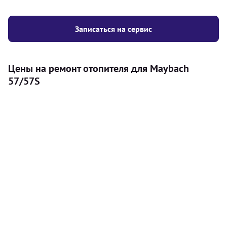
Записаться на сервис
Цены на ремонт отопителя для Maybach
57/57S
Услуга
Цена
Автономный отопитель
Бесплатный расчет цены установки
Безкоштовно
автономного отопителя
Установка воздушного автономного
8000
грн
отопителя