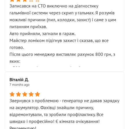
Записався на СТО виключно на діагностику
гальмівної системи через скрип у гальмах. Я розумів
можливі причини (пил, колодки, захист) і саме з цим
питанням приїхав.
Авто прийняли, загнали в гараж.
Майстер ломіком підігнув захист і сказав, що все
готово.
Після цього менеджер виставляє рахунок 800 грн, з
яких:
• 300 грн — діагностика гальмівної системи
• 500 грн — діагностика ходової, яку я НЕ замовляв і
Віталій Д.
НЕ погоджував
7 months ago
Я оплатив, але одразу звернув увагу, що це нав’язана
послуга. Тим більше, я був поруч і жодної реальної
Звернувся з проблемою - генератор не давав зарядку
діагностики ходової не проводилось. Після
на акумулятор. Фахівці знайшли причину,
зауваження гроші за цю “послугу” повернули, що
відремонтували, та зробили профілактику. Все
лише підтвердило мою правоту.
швидко і професійно! Є кімната очікування!
Але головне — я виїжджаю з боксу, і скрип у гальмах
Рекомендую!