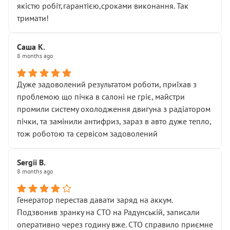
якістю робіт,гарантією,сроками виконання. Так
тримати!
Саша К.
8 months ago
Дуже задоволений результатом роботи, приїхав з
проблемою що пічка в салоні не гріє, майстри
промили систему охолодження двигуна з радіатором
пічки, та замінили антифриз, зараз в авто дуже тепло,
тож роботою та сервісом задоволений
Sergii B.
8 months ago
Генератор перестав давати заряд на аккум.
Подзвонив зранку на СТО на Радунській, записали
оперативно через годину вже. СТО справило приємне