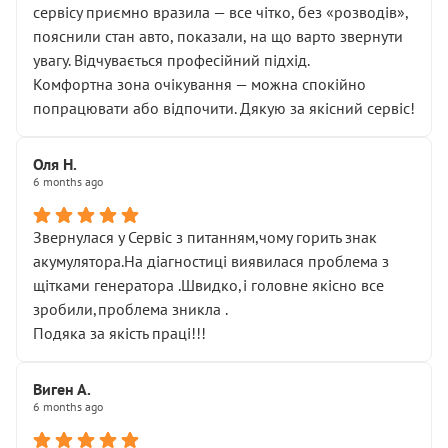
сервісу приємно вразила — все чітко, без «розводів»,
пояснили стан авто, показали, на що варто звернути
увагу. Відчувається професійний підхід.
Комфортна зона очікування — можна спокійно
попрацювати або відпочити. Дякую за якісний сервіс!
Оля Н.
6 months ago
Звернулася у Сервіс з питанням,чому горить знак
акумулятора.На діагностиці виявилася проблема з
щітками генератора .Швидко,і головне якісно все
зробили,проблема зникла .
Подяка за якість праці!!!
Виген А.
6 months ago