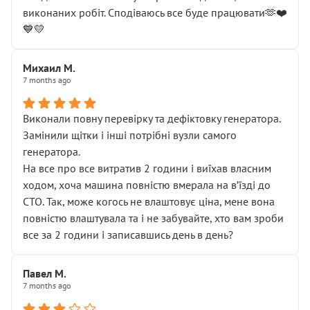
виконаних робіт. Сподіваюсь все буде працювати🫶❤️
💙💛
Михаил М.
7 months ago
Виконали повну перевірку та дефіктовку генератора.
Замінили щітки і інші потрібні вузли самого
генератора.
На все про все витратив 2 години і виїхав власним
ходом, хоча машина повністю вмерала на вʼїзді до
СТО. Так, може когось не влаштовує ціна, мене вона
повністю влаштувала та і не забувайте, хто вам зроби
все за 2 години і записавшись день в день?
Павел М.
7 months ago