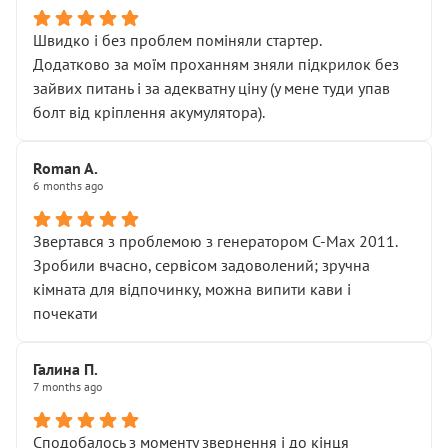
Швидко і без проблем поміняли стартер.
Додатково за моїм проханням зняли підкрилок без
зайвих питань і за адекватну ціну (у мене туди упав
болт від кріплення акумулятора).
Roman A.
6 months ago
Звертався з проблемою з генератором C-Max 2011.
Зробили вчасно, сервісом задоволений; зручна
кімната для відпочинку, можна випити кави і
почекати
Галина П.
7 months ago
Сподобалось з моменту звернення і до кінця