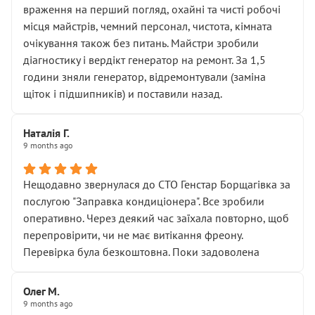
враження на перший погляд, охайні та чисті робочі
місця майстрів, чемний персонал, чистота, кімната
очікування також без питань. Майстри зробили
діагностику і вердікт генератор на ремонт. За 1,5
години зняли генератор, відремонтували (заміна
щіток і підшипників) и поставили назад.
Наталія Г.
9 months ago
Нещодавно звернулася до СТО Генстар Борщагівка за
послугою "Заправка кондиціонера". Все зробили
оперативно. Через деякий час заїхала повторно, щоб
перепровірити, чи не має витікання фреону.
Перевірка була безкоштовна. Поки задоволена
Олег М.
9 months ago