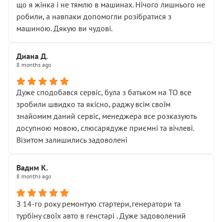
що я жінка і не тямлю в машинах. Нічого лишнього не
робили, а навпаки допомогли розібратися з
машиною. Дякую ви чудові.
Диана Д.
8 months ago
Дуже сподобався сервіс, була з батьком на ТО все
зробили швидко та якісно, раджу всім своїм
знайомим даний сервіс, менеджера все розказують
досупною мовою, слюсарядуже приємні та вічлеві.
Візитом залишились задоволені
Вадим К.
8 months ago
З 14-го року ремонтую стартери,генератори та
турбіну своїх авто в генстарі . Дуже задоволений