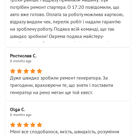
лобовим склом. Мені пояснили, що це “старі гайки, які
потрібен ремонт стартера. О 17:20 повідомили, що
відкручували”, і попросили не хвилюватися. ( надіюсь
авто вже готово. Оплата за роботу можлива карткою,
новий власник, не застяг в полі))
відразу видали чек, перелік робіт і надали гарантію
Але після нинішнього візиту такі дрібниці вже не
на зроблену роботу. Подяка всій команді, що так
здаються дрібницями.
швидко зробили! Окрема подяка майстеру-
Я — клієнт, який працює на довірі, і саме її цей сервіс
приймальнику Олександру: всі чітко та по суті.
серйозно підірвав.
Молодці! Однозначно буду радити своїм знайомим
Хотілося б більше:
Ростислав С.
звертатися до цього автосервісу.
8 months ago
• належної уваги до авто
• прозорості в роботах і рахунках
• реальної діагностики, а не формального
Дуже швидко зробили ремонт генератора. За
“подивились і поїхав”
тригодини, враховуючи те, що зняти і поставити
На жаль, складається враження, що сервіс працює не
генератор на рено меган ще той квест.
на якість, а “аби швидше і дорожче”. Саме це і псує
загальне враження та бажання повертатися.
Olga С.
Стосовно комунікації - все добре
8 months ago
Мені все сподобалося, якість, швидкість, розуміння