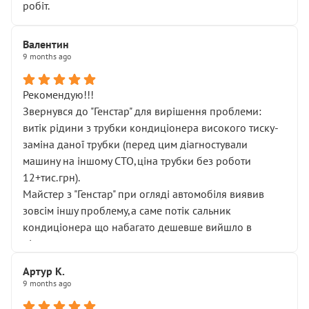
робіт.
Валентин
9 months ago
Рекомендую!!!
Звернувся до "Генстар" для вирішення проблеми:
витік рідини з трубки кондиціонера високого тиску-
заміна даної трубки (перед цим діагностували
машину на іншому СТО,ціна трубки без роботи
12+тис.грн).
Майстер з "Генстар" при огляді автомобіля виявив
зовсім іншу проблему,а саме потік сальник
кондиціонера що набагато дешевше вийшло в
підсумку.
Дуже дякую за швидкий і професійний ремонт!
Артур К.
9 months ago