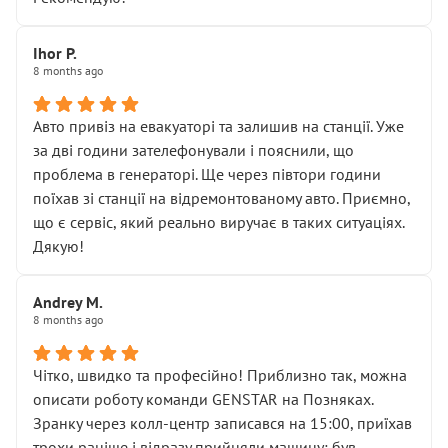
залишився таким самим, як і був. Тобто оплачена
“діагностика гальм” фактично нічого не дала.
Далі ситуація тільки погіршилась:
Ihor P.
8 months ago
• сказали, що тепер “потрібно знімати колеса”
• що біля авто стояти вже не можна
• почали озвучувати купу додаткових робіт без
Авто привіз на евакуаторі та залишив на станції. Уже
чіткого пояснення
за дві години зателефонували і пояснили, що
( ну все зняли та доробили) дякую!
проблема в генераторі. Ще через півтори години
Окремий момент, який виглядає абсурдно:
поїхав зі станції на відремонтованому авто. Приємно,
мені заявили, що бачок гальмівної рідини потрібно
що є сервіс, який реально виручає в таких ситуаціях.
міняти разом із головним гальмівним циліндром у
Дякую!
зборі.
Для людини, яка хоча б трохи розуміється на техніці,
Andrey M.
це звучить як мінімум непрофесійно, а як максимум —
8 months ago
спроба продати дорогий вузол замість елементарних
ущільнювачів.
Чітко, швидко та професійно! Приблизно так, можна
Що прикро — це не перший мій візит. Раніше міняв у
описати роботу команди GENSTAR на Позняках.
вас стартер, і тоді сервіс наче справив хороше
Зранку через колл-центр записався на 15:00, приїхав
враження. Але згодом знайшов декілька гайок під
трохи раніше і відразу прийняли машину: був