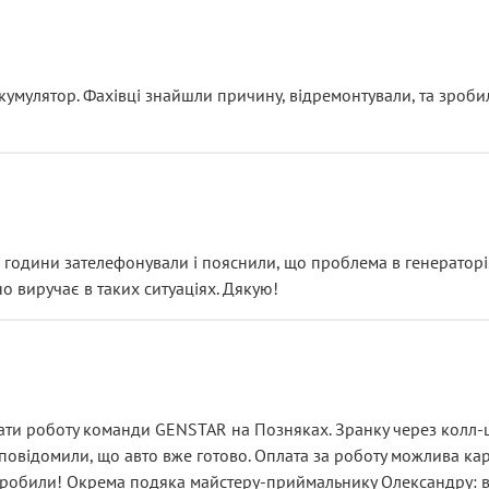
ояснення
кумулятор. Фахівці знайшли причину, відремонтували, та зроби
 разом із головним гальмівним циліндром у зборі.
звучить як мінімум непрофесійно, а як максимум — спроба прод
тартер, і тоді сервіс наче справив хороше враження. Але згодо
и не хвилюватися. ( надіюсь новий власник, не застяг в полі))
я дрібницями.
йозно підірвав.
ві години зателефонували і пояснили, що проблема в генераторі.
о виручає в таких ситуаціях. Дякую!
їхав”
ість, а “аби швидше і дорожче”. Саме це і псує загальне вражен
ти роботу команди GENSTAR на Позняках. Зранку через колл-це
овідомили, що авто вже готово. Оплата за роботу можлива карт
зробили! Окрема подяка майстеру-приймальнику Олександру: всі