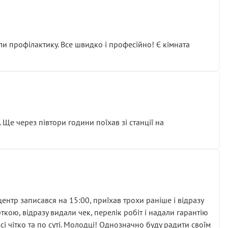
ли профілактику. Все швидко і професійно! Є кімната
ати дорогий вузол замість елементарних ущільнювачів.
м знайшов декілька гайок під лобовим склом. Мені
 Ще через півтори години поїхав зі станції на
ня та бажання повертатися.
нтр записався на 15:00, приїхав трохи раніше і відразу
кою, відразу видали чек, перелік робіт і надали гарантію
 чітко та по суті. Молодці! Однозначно буду радити своїм