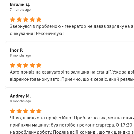
Віталій Д.
• що біля авто стояти вже не можна
7 months ago
• почали озвучувати купу додаткових робіт без чіткого п
( ну все зняли та доробили) дякую!
Звернувся з проблемою - генератор не давав зарядку на а
Окремий момент, який виглядає абсурдно:
очікування! Рекомендую!
мені заявили, що бачок гальмівної рідини потрібно міняти
Для людини, яка хоча б трохи розуміється на техніці, це 
Що прикро — це не перший мій візит. Раніше міняв у вас с
Ihor P.
8 months ago
пояснили, що це “старі гайки, які відкручували”, і попросил
Але після нинішнього візиту такі дрібниці вже не здаютьс
Я — клієнт, який працює на довірі, і саме її цей сервіс сер
Авто привіз на евакуаторі та залишив на станції. Уже за д
Хотілося б більше:
відремонтованому авто. Приємно, що є сервіс, який реальн
• належної уваги до авто
• прозорості в роботах і рахунках
Andrey M.
• реальної діагностики, а не формального “подивились і по
8 months ago
На жаль, складається враження, що сервіс працює не на як
Стосовно комунікації - все добре
Чітко, швидко та професійно! Приблизно так, можна описа
прийняли машину: був потрібен ремонт стартера. О 17:20 п
на зроблену роботу. Подяка всій команді, що так швидко 