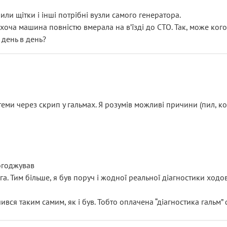
или щітки і інші потрібні вузли самого генератора.
 хоча машина повністю вмерала на вʼїзді до СТО. Так, може кого
 день в день?
еми через скрип у гальмах. Я розумів можливі причини (пил, кол
погоджував
уга. Тим більше, я був поруч і жодної реальної діагностики ход
ився таким самим, як і був. Тобто оплачена “діагностика гальм”