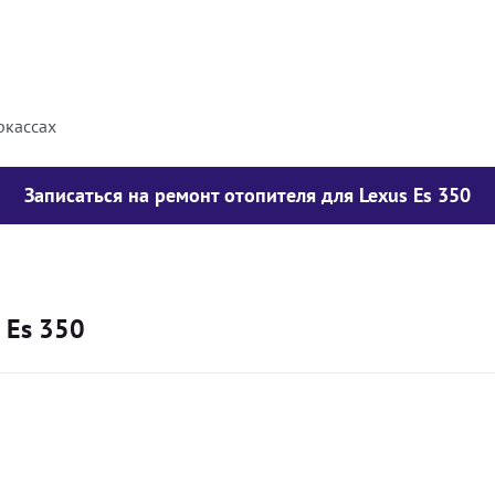
8000
грн
10000
грн
ркассах
Записаться на ремонт отопителя для Lexus Es 350
 Es 350