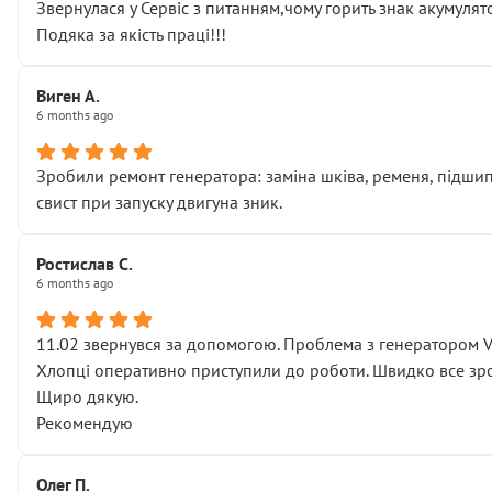
Звернулася у Сервіс з питанням,чому горить знак акумуля
Подяка за якість праці!!!
Виген А.
6 months ago
Зробили ремонт генератора: заміна шківа, ременя, підшипни
свист при запуску двигуна зник.
Ростислав С.
6 months ago
11.02 звернувся за допомогою. Проблема з генератором 
Хлопці оперативно приступили до роботи. Швидко все зро
Щиро дякую.
Рекомендую
Олег П.