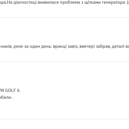
тора.На діагностиці виявилася проблема з щітками генератора 
ків, реле за один день: вранці завіз, ввечері забрав, деталі в
VW GOLF 6.
били .