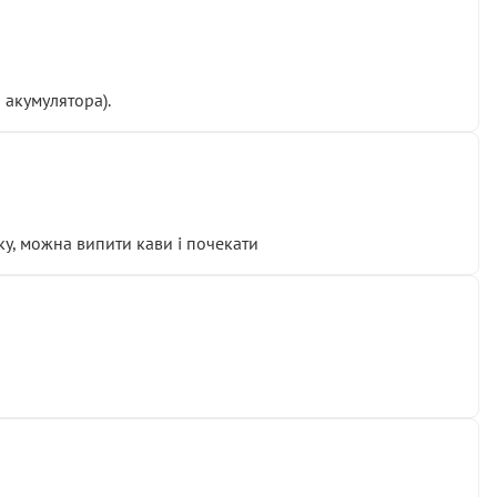
 акумулятора).
у, можна випити кави і почекати