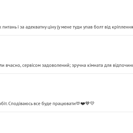
итань і за адекватну ціну (у мене туди упав болт від кріплення
и вчасно, сервісом задоволений; зручна кімната для відпочинк
обіт. Сподіваюсь все буде працювати🫶❤️💙💛