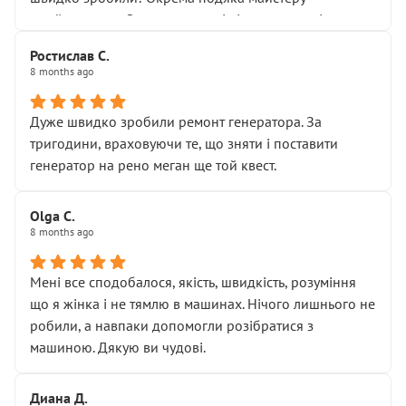
Я — клієнт, який працює на довірі, і саме її цей сервіс
приймальнику Олександру: всі чітко та по суті.
серйозно підірвав.
Молодці! Однозначно буду радити своїм знайомим
Хотілося б більше:
Ростислав С.
звертатися до цього автосервісу.
8 months ago
• належної уваги до авто
• прозорості в роботах і рахунках
• реальної діагностики, а не формального
Дуже швидко зробили ремонт генератора. За
“подивились і поїхав”
тригодини, враховуючи те, що зняти і поставити
На жаль, складається враження, що сервіс працює не
генератор на рено меган ще той квест.
на якість, а “аби швидше і дорожче”. Саме це і псує
загальне враження та бажання повертатися.
Olga С.
Стосовно комунікації - все добре
8 months ago
Мені все сподобалося, якість, швидкість, розуміння
що я жінка і не тямлю в машинах. Нічого лишнього не
робили, а навпаки допомогли розібратися з
машиною. Дякую ви чудові.
Диана Д.