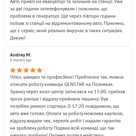
• почали озвучувати купу додаткових робіт без
Авто привіз на евакуаторі та залишив на станції. Уже
чіткого пояснення
за дві години зателефонували і пояснили, що
( ну все зняли та доробили) дякую!
проблема в генераторі. Ще через півтори години
Окремий момент, який виглядає абсурдно:
поїхав зі станції на відремонтованому авто. Приємно,
мені заявили, що бачок гальмівної рідини потрібно
що є сервіс, який реально виручає в таких ситуаціях.
міняти разом із головним гальмівним циліндром у
Дякую!
зборі.
Для людини, яка хоча б трохи розуміється на техніці,
Andrey M.
це звучить як мінімум непрофесійно, а як максимум —
8 months ago
спроба продати дорогий вузол замість елементарних
ущільнювачів.
Чітко, швидко та професійно! Приблизно так, можна
Що прикро — це не перший мій візит. Раніше міняв у
описати роботу команди GENSTAR на Позняках.
вас стартер, і тоді сервіс наче справив хороше
Зранку через колл-центр записався на 15:00, приїхав
враження. Але згодом знайшов декілька гайок під
трохи раніше і відразу прийняли машину: був
лобовим склом. Мені пояснили, що це “старі гайки, які
потрібен ремонт стартера. О 17:20 повідомили, що
відкручували”, і попросили не хвилюватися. ( надіюсь
авто вже готово. Оплата за роботу можлива карткою,
новий власник, не застяг в полі))
відразу видали чек, перелік робіт і надали гарантію
Але після нинішнього візиту такі дрібниці вже не
на зроблену роботу. Подяка всій команді, що так
здаються дрібницями.
швидко зробили! Окрема подяка майстеру-