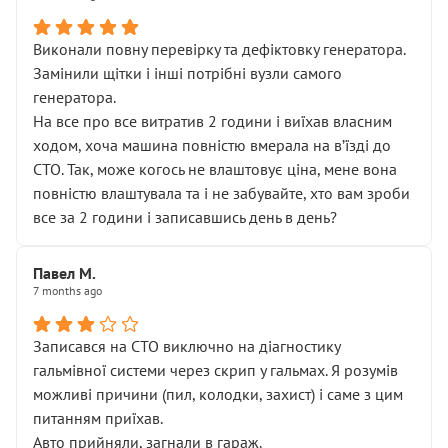
Виконали повну перевірку та дефіктовку генератора.
Замінили щітки і інші потрібні вузли самого
генератора.
На все про все витратив 2 години і виїхав власним
ходом, хоча машина повністю вмерала на вʼїзді до
СТО. Так, може когось не влаштовує ціна, мене вона
повністю влаштувала та і не забувайте, хто вам зроби
все за 2 години і записавшись день в день?
Павел М.
7 months ago
Записався на СТО виключно на діагностику
гальмівної системи через скрип у гальмах. Я розумів
можливі причини (пил, колодки, захист) і саме з цим
питанням приїхав.
Авто прийняли, загнали в гараж.