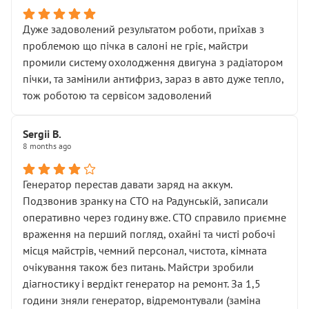
Дуже задоволений результатом роботи, приїхав з
проблемою що пічка в салоні не гріє, майстри
промили систему охолодження двигуна з радіатором
пічки, та замінили антифриз, зараз в авто дуже тепло,
тож роботою та сервісом задоволений
Sergii B.
8 months ago
Генератор перестав давати заряд на аккум.
Подзвонив зранку на СТО на Радунській, записали
оперативно через годину вже. СТО справило приємне
враження на перший погляд, охайні та чисті робочі
місця майстрів, чемний персонал, чистота, кімната
очікування також без питань. Майстри зробили
діагностику і вердікт генератор на ремонт. За 1,5
години зняли генератор, відремонтували (заміна