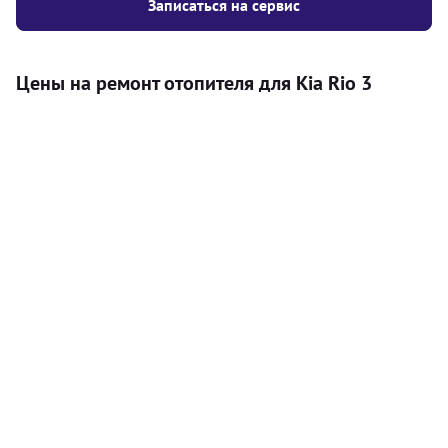
Записаться на сервис
Цены на ремонт отопителя для Kia Rio 3
Услуга
Цена
Автономный отопитель
Бесплатный расчет цены установки
Безкоштовно
автономного отопителя
Установка воздушного автономного
8000
грн
отопителя
Установка жидкостного
10000
грн
автономного отопителя