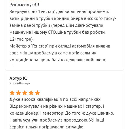
Рекомендую!!!
Звернувся до "Генстар" для вирішення проблеми:
витік рідини з трубки кондиціонера високого тиску-
заміна даної трубки (перед цим діагностували
машину на іншому СТО,ціна трубки без роботи
12+тис.грн).
Майстер з "Генстар" при огляді автомобіля виявив
зовсім іншу проблему,а саме потік сальник
кондиціонера що набагато дешевше вийшло в
підсумку.
Дуже дякую за швидкий і професійний ремонт!
Артур К.
9 months ago
Дуже висока кваліфікація по всіх напрямках.
Відремонтували на різних машинах і стартер, і
конденціонер, і генератор. До того ж дуже швидко.
Навіть усунули проблему з проводкою. Усі інщі
сервіси тільки погіршували ситуацію