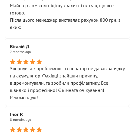
Майстер ломіком підігнув захист і сказав, що все
готово.
Після цього менеджер виставляє рахунок 800 грн, з
яких:
• 300 грн — діагностика гальмівної системи
• 500 грн — діагностика ходової, яку я НЕ замовляв і
Віталій Д.
НЕ погоджував
7 months ago
Я оплатив, але одразу звернув увагу, що це нав’язана
послуга. Тим більше, я був поруч і жодної реальної
Звернувся з проблемою - генератор не давав зарядку
діагностики ходової не проводилось. Після
на акумулятор. Фахівці знайшли причину,
зауваження гроші за цю “послугу” повернули, що
відремонтували, та зробили профілактику. Все
лише підтвердило мою правоту.
швидко і професійно! Є кімната очікування!
Але головне — я виїжджаю з боксу, і скрип у гальмах
Рекомендую!
залишився таким самим, як і був. Тобто оплачена
“діагностика гальм” фактично нічого не дала.
Далі ситуація тільки погіршилась:
Ihor P.
8 months ago
• сказали, що тепер “потрібно знімати колеса”
• що біля авто стояти вже не можна