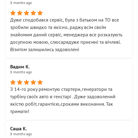
8 months ago
Дуже сподобався сервіс, була з батьком на ТО все
зробили швидко та якісно, раджу всім своїм
знайомим даний сервіс, менеджера все розказують
досупною мовою, слюсарядуже приємні та вічлеві.
Візитом залишились задоволені
Вадим К.
8 months ago
З 14-го року ремонтую стартери,генератори та
турбіну своїх авто в генстарі . Дуже задоволений
якістю робіт,гарантією,сроками виконання. Так
тримати!
Саша К.
8 months ago