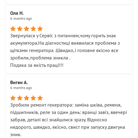
Оля Н.
6 months ago
Звернулася у Сервіс з питанням,чому горить знак
акумулятора.На діагностиці виявилася проблема з
щітками генератора .Швидко,і головне якісно все
зробили,проблема зникла .
Подяка за якість праці!!!
Виген А.
6 months ago
Зробили ремонт генератора: заміна шківа, ременя,
підшипників, реле за один день: вранці завіз, ввечері
забрав, деталі всі знайшлися зразу. Відносно
недорого, швидко, якісно, свист при запуску двигуна
зник.