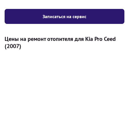
Записаться на сервис
Цены на ремонт отопителя для Kia Pro Ceed
(2007)
Услуга
Цена
Автономный отопитель
Бесплатный расчет цены установки
Безкоштовно
автономного отопителя
Установка воздушного автономного
8000
грн
отопителя