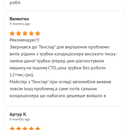
робіт.
Валентин
9 months ago
Рекомендую!!!
Звернувся до "Генстар" для вирішення проблеми:
витік рідини з трубки кондиціонера високого тиску-
заміна даної трубки (перед цим діагностували
машину на іншому СТО,ціна трубки без роботи
12+тис.грн).
Майстер з "Генстар" при огляді автомобіля виявив
зовсім іншу проблему,а саме потік сальник
кондиціонера що набагато дешевше вийшло в
підсумку.
Дуже дякую за швидкий і професійний ремонт!
Артур К.
9 months ago