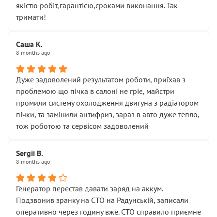
якістю робіт,гарантією,сроками виконання. Так
тримати!
Саша К.
8 months ago
Дуже задоволений результатом роботи, приїхав з
проблемою що пічка в салоні не гріє, майстри
промили систему охолодження двигуна з радіатором
пічки, та замінили антифриз, зараз в авто дуже тепло,
тож роботою та сервісом задоволений
Sergii B.
8 months ago
Генератор перестав давати заряд на аккум.
Подзвонив зранку на СТО на Радунській, записали
оперативно через годину вже. СТО справило приємне