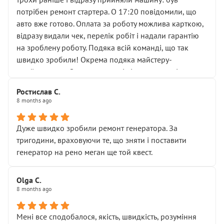
лобовим склом. Мені пояснили, що це “старі гайки, які
потрібен ремонт стартера. О 17:20 повідомили, що
відкручували”, і попросили не хвилюватися. ( надіюсь
авто вже готово. Оплата за роботу можлива карткою,
новий власник, не застяг в полі))
відразу видали чек, перелік робіт і надали гарантію
Але після нинішнього візиту такі дрібниці вже не
на зроблену роботу. Подяка всій команді, що так
здаються дрібницями.
швидко зробили! Окрема подяка майстеру-
Я — клієнт, який працює на довірі, і саме її цей сервіс
приймальнику Олександру: всі чітко та по суті.
серйозно підірвав.
Молодці! Однозначно буду радити своїм знайомим
Хотілося б більше:
Ростислав С.
звертатися до цього автосервісу.
8 months ago
• належної уваги до авто
• прозорості в роботах і рахунках
• реальної діагностики, а не формального
Дуже швидко зробили ремонт генератора. За
“подивились і поїхав”
тригодини, враховуючи те, що зняти і поставити
На жаль, складається враження, що сервіс працює не
генератор на рено меган ще той квест.
на якість, а “аби швидше і дорожче”. Саме це і псує
загальне враження та бажання повертатися.
Olga С.
Стосовно комунікації - все добре
8 months ago
Мені все сподобалося, якість, швидкість, розуміння