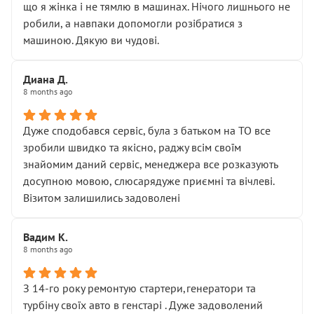
що я жінка і не тямлю в машинах. Нічого лишнього не
робили, а навпаки допомогли розібратися з
машиною. Дякую ви чудові.
Диана Д.
8 months ago
Дуже сподобався сервіс, була з батьком на ТО все
зробили швидко та якісно, раджу всім своїм
знайомим даний сервіс, менеджера все розказують
досупною мовою, слюсарядуже приємні та вічлеві.
Візитом залишились задоволені
Вадим К.
8 months ago
З 14-го року ремонтую стартери,генератори та
турбіну своїх авто в генстарі . Дуже задоволений