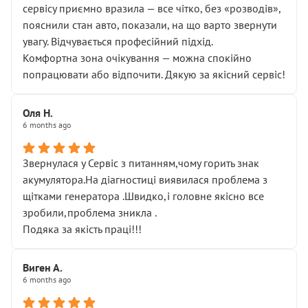
сервісу приємно вразила — все чітко, без «розводів»,
пояснили стан авто, показали, на що варто звернути
увагу. Відчувається професійний підхід.
Комфортна зона очікування — можна спокійно
попрацювати або відпочити. Дякую за якісний сервіс!
Оля Н.
6 months ago
Звернулася у Сервіс з питанням,чому горить знак
акумулятора.На діагностиці виявилася проблема з
щітками генератора .Швидко,і головне якісно все
зробили,проблема зникла .
Подяка за якість праці!!!
Виген А.
6 months ago