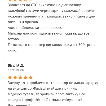
Записався на СТО виключно на діагностику
гальмівної системи через скрип у гальмах. Я розумів
можливі причини (пил, колодки, захист) і саме з цим
питанням приїхав.
Авто прийняли, загнали в гараж.
Майстер ломіком підігнув захист і сказав, що все
готово.
Після цього менеджер виставляє рахунок 800 грн, з
яких:
• 300 грн — діагностика гальмівної системи
• 500 грн — діагностика ходової, яку я НЕ замовляв і
Віталій Д.
НЕ погоджував
7 months ago
Я оплатив, але одразу звернув увагу, що це нав’язана
послуга. Тим більше, я був поруч і жодної реальної
Звернувся з проблемою - генератор не давав зарядку
діагностики ходової не проводилось. Після
на акумулятор. Фахівці знайшли причину,
зауваження гроші за цю “послугу” повернули, що
відремонтували, та зробили профілактику. Все
лише підтвердило мою правоту.
швидко і професійно! Є кімната очікування!
Але головне — я виїжджаю з боксу, і скрип у гальмах
Рекомендую!