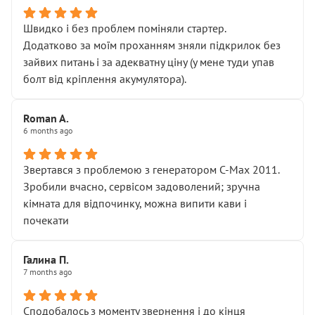
Швидко і без проблем поміняли стартер.
Додатково за моїм проханням зняли підкрилок без
зайвих питань і за адекватну ціну (у мене туди упав
болт від кріплення акумулятора).
Roman A.
6 months ago
Звертався з проблемою з генератором C-Max 2011.
Зробили вчасно, сервісом задоволений; зручна
кімната для відпочинку, можна випити кави і
почекати
Галина П.
7 months ago
Сподобалось з моменту звернення і до кінця