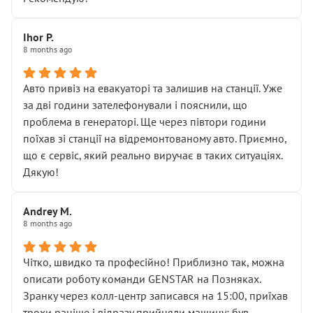
залишився таким самим, як і був. Тобто оплачена
“діагностика гальм” фактично нічого не дала.
Далі ситуація тільки погіршилась:
Ihor P.
8 months ago
• сказали, що тепер “потрібно знімати колеса”
• що біля авто стояти вже не можна
• почали озвучувати купу додаткових робіт без
Авто привіз на евакуаторі та залишив на станції. Уже
чіткого пояснення
за дві години зателефонували і пояснили, що
( ну все зняли та доробили) дякую!
проблема в генераторі. Ще через півтори години
Окремий момент, який виглядає абсурдно:
поїхав зі станції на відремонтованому авто. Приємно,
мені заявили, що бачок гальмівної рідини потрібно
що є сервіс, який реально виручає в таких ситуаціях.
міняти разом із головним гальмівним циліндром у
Дякую!
зборі.
Для людини, яка хоча б трохи розуміється на техніці,
Andrey M.
це звучить як мінімум непрофесійно, а як максимум —
8 months ago
спроба продати дорогий вузол замість елементарних
ущільнювачів.
Чітко, швидко та професійно! Приблизно так, можна
Що прикро — це не перший мій візит. Раніше міняв у
описати роботу команди GENSTAR на Позняках.
вас стартер, і тоді сервіс наче справив хороше
Зранку через колл-центр записався на 15:00, приїхав
враження. Але згодом знайшов декілька гайок під
трохи раніше і відразу прийняли машину: був