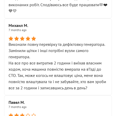
виконаних робіт. Сподіваюсь все буде працювати🫶❤️
💙💛
Михаил М.
7 months ago
Виконали повну перевірку та дефіктовку генератора.
Замінили щітки і інші потрібні вузли самого
генератора.
На все про все витратив 2 години і виїхав власним
ходом, хоча машина повністю вмерала на вʼїзді до
СТО. Так, може когось не влаштовує ціна, мене вона
повністю влаштувала та і не забувайте, хто вам зроби
все за 2 години і записавшись день в день?
Павел М.
7 months ago